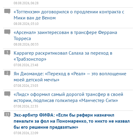
08.08.2026, 06:28
«Тоттенхэм» договорился о продлении контракта с
Мики ван де Веном
08.08.2026, 03:10
«Арсенал» заинтересован в трансфере Феррана
Торреса
08.08.2026, 00:33
Каррагер раскритиковал Салаха за переход в
3
«Трабзонспор»
07.08.2026, 23:48
Ян Диоманде: «Переход в «Реал» — это воплощение
2
моей детской мечты»
07.08.2026, 23:03
«Лидс» оформил самый дорогой трансфер в своей
истории, подписав голкипера «Манчестер Сити»
07.08.2026, 22:35
Экс-арбитр ФИФА: «Если бы рефери назначил
13
пенальти за фол на Пономаренко, то никто не назвал
бы его решение предвзятым»
07.08.2026, 22:09