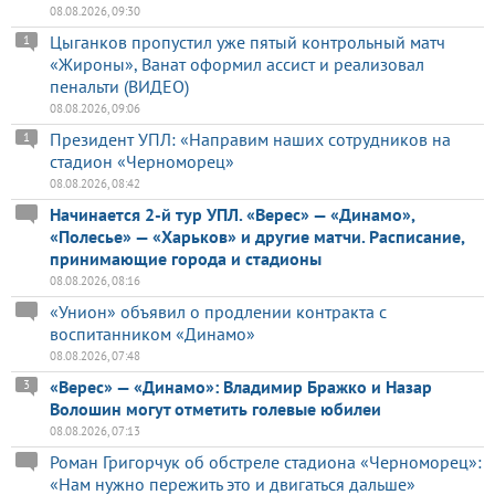
08.08.2026, 09:30
Цыганков пропустил уже пятый контрольный матч
1
«Жироны», Ванат оформил ассист и реализовал
пенальти (ВИДЕО)
08.08.2026, 09:06
Президент УПЛ: «Направим наших сотрудников на
1
стадион «Черноморец»
08.08.2026, 08:42
Начинается 2-й тур УПЛ. «Верес» — «Динамо»,
«Полесье» — «Харьков» и другие матчи. Расписание,
принимающие города и стадионы
08.08.2026, 08:16
«Унион» объявил о продлении контракта с
воспитанником «Динамо»
08.08.2026, 07:48
«Верес» — «Динамо»: Владимир Бражко и Назар
3
Волошин могут отметить голевые юбилеи
08.08.2026, 07:13
Роман Григорчук об обстреле стадиона «Черноморец»:
«Нам нужно пережить это и двигаться дальше»