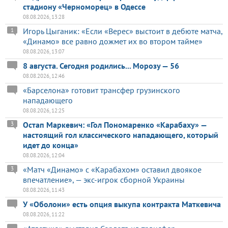
стадиону «Черноморец» в Одессе
08.08.2026, 13:28
Игорь Цыганик: «Если «Верес» выстоит в дебюте матча,
1
«Динамо» все равно дожмет их во втором тайме»
08.08.2026, 13:07
8 августа. Сегодня родились... Морозу — 56
08.08.2026, 12:46
«Барселона» готовит трансфер грузинского
нападающего
08.08.2026, 12:25
Остап Маркевич: «Гол Пономаренко «Карабаху» —
3
настоящий гол классического нападающего, который
идет до конца»
08.08.2026, 12:04
«Матч «Динамо» с «Карабахом» оставил двоякое
3
впечатление», — экс-игрок сборной Украины
08.08.2026, 11:43
У «Оболони» есть опция выкупа контракта Маткевича
08.08.2026, 11:22