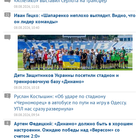
«Атлетико» выставил Серлота на трансфер
08.08.2026, 11:01
Иван Гецко: «Шапаренко неплохо выглядит. Видно, что
21
он лидер команды»
08.08.2026, 10:40
Дети Защитников Украины посетили стадион и
тренировочную базу «Динамо»
08.08.2026, 10:18
Руслан Костышин: «Об ударе по стадиону
2
«Черноморец» в автобусе по пути на игру в Одессу.
УПЛ нас сразу развернула»
08.08.2026, 09:54
Артем Федецкий: «Динамо» должно быть в хорошем
8
настроении. Ожидаю победы над «Вересом» со
счетом 2:0»