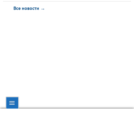
Все новости →
© dynamo.kiev.ua, 1998—2026.
При полном или частичном использовании материалов ссылка на