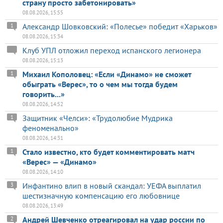
страну просто забетонировать»
08.08.2026, 15:55
Александр Шовковский: «Полесье» победит «Харьков»
1
08.08.2026, 15:34
Клуб УПЛ отложил переход испанского легионера
08.08.2026, 15:13
Михаил Кополовец: «Если «Динамо» не сможет
1
обыграть «Верес», то о чем мы тогда будем
говорить...»
08.08.2026, 14:52
Защитник «Челси»: «Трудолюбие Мудрика
1
феноменально»
08.08.2026, 14:31
Стало известно, кто будет комментировать матч
1
«Верес» — «Динамо»
08.08.2026, 14:10
Инфантино влип в новый скандал: УЕФА выплатил
3
шестизначную компенсацию его любовнице
08.08.2026, 13:49
Андрей Шевченко отреагировал на удар россии по
2