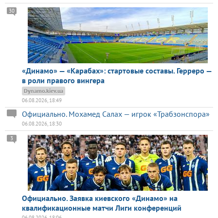
30
«Динамо» — «Карабах»: стартовые составы. Герреро —
в роли правого вингера
Dynamo.kiev.ua
06.08.2026, 18:49
Официально. Мохамед Салах — игрок «Трабзонспора»
06.08.2026, 18:30
3
Официально. Заявка киевского «Динамо» на
квалификационные матчи Лиги конференций
06.08.2026, 18:06