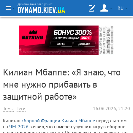
Динамо Киев от Шурика
RU
Килиан Мбаппе: «Я знаю, что
мне нужно прибавить в
защитной работе»
Темы
Теги
16.06.2026, 21:20
Капитан
сборной Франции
Килиан Мбаппе
перед стартом
на
ЧМ-2026
заявил, что намерен улучшить игру в обороне
ради командного результата. По мнению нападающего, это