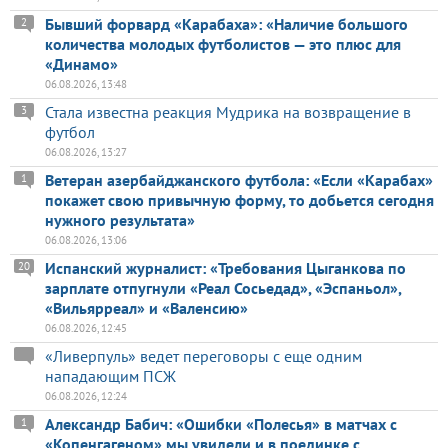
Бывший форвард «Карабаха»: «Наличие большого
2
количества молодых футболистов — это плюс для
«Динамо»
06.08.2026, 13:48
Стала известна реакция Мудрика на возвращение в
3
футбол
06.08.2026, 13:27
Ветеран азербайджанского футбола: «Если «Карабах»
1
покажет свою привычную форму, то добьется сегодня
нужного результата»
06.08.2026, 13:06
Испанский журналист: «Требования Цыганкова по
20
зарплате отпугнули «Реал Сосьедад», «Эспаньол»,
«Вильярреал» и «Валенсию»
06.08.2026, 12:45
«Ливерпуль» ведет переговоры с еще одним
нападающим ПСЖ
06.08.2026, 12:24
Александр Бабич: «Ошибки «Полесья» в матчах с
1
«Копенгагеном» мы увидели и в поединке с