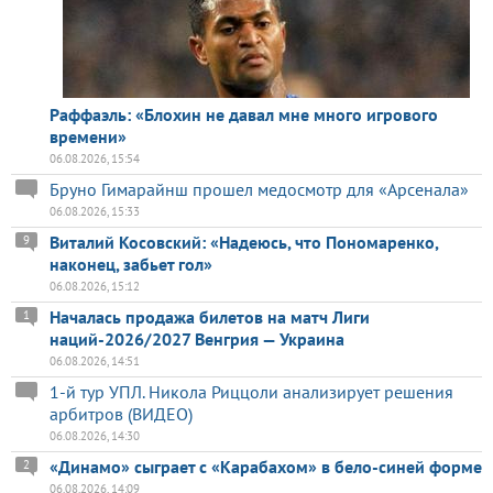
Раффаэль: «Блохин не давал мне много игрового
времени»
06.08.2026, 15:54
Бруно Гимарайнш прошел медосмотр для «Арсенала»
06.08.2026, 15:33
Виталий Косовский: «Надеюсь, что Пономаренко,
9
наконец, забьет гол»
06.08.2026, 15:12
Началась продажа билетов на матч Лиги
1
наций-2026/2027 Венгрия — Украина
06.08.2026, 14:51
1-й тур УПЛ. Никола Риццоли анализирует решения
арбитров (ВИДЕО)
06.08.2026, 14:30
«Динамо» сыграет с «Карабахом» в бело-синей форме
2
06.08.2026, 14:09