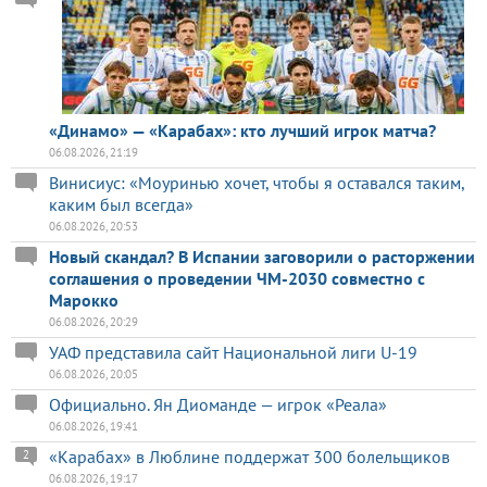
«Динамо» — «Карабах»: кто лучший игрок матча?
06.08.2026, 21:19
Винисиус: «Моуринью хочет, чтобы я оставался таким,
каким был всегда»
06.08.2026, 20:53
Новый скандал? В Испании заговорили о расторжении
соглашения о проведении ЧМ-2030 совместно с
Марокко
06.08.2026, 20:29
УАФ представила сайт Национальной лиги U-19
06.08.2026, 20:05
Официально. Ян Диоманде — игрок «Реала»
06.08.2026, 19:41
«Карабах» в Люблине поддержат 300 болельщиков
2
06.08.2026, 19:17