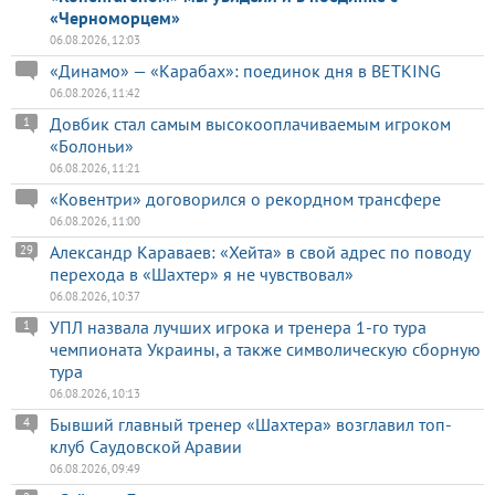
«Черноморцем»
06.08.2026, 12:03
«Динамо» — «Карабах»: поединок дня в BETKING
06.08.2026, 11:42
Довбик стал самым высокооплачиваемым игроком
1
«Болоньи»
06.08.2026, 11:21
«Ковентри» договорился о рекордном трансфере
06.08.2026, 11:00
Александр Караваев: «Хейта» в свой адрес по поводу
29
перехода в «Шахтер» я не чувствовал»
06.08.2026, 10:37
УПЛ назвала лучших игрока и тренера 1-го тура
1
чемпионата Украины, а также символическую сборную
тура
06.08.2026, 10:13
Бывший главный тренер «Шахтера» возглавил топ-
4
клуб Саудовской Аравии
06.08.2026, 09:49