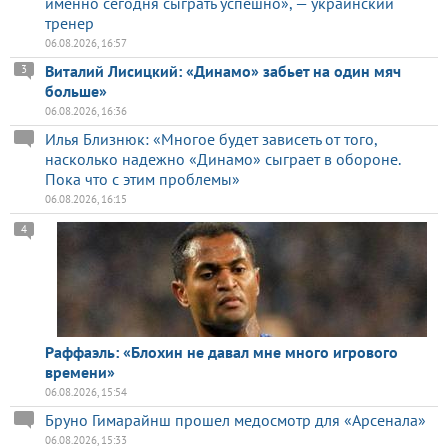
именно сегодня сыграть успешно», — украинский
тренер
06.08.2026, 16:57
Виталий Лисицкий: «Динамо» забьет на один мяч
3
больше»
06.08.2026, 16:36
Илья Близнюк: «Многое будет зависеть от того,
насколько надежно «Динамо» сыграет в обороне.
Пока что с этим проблемы»
06.08.2026, 16:15
4
Раффаэль: «Блохин не давал мне много игрового
времени»
06.08.2026, 15:54
Бруно Гимарайнш прошел медосмотр для «Арсенала»
06.08.2026, 15:33