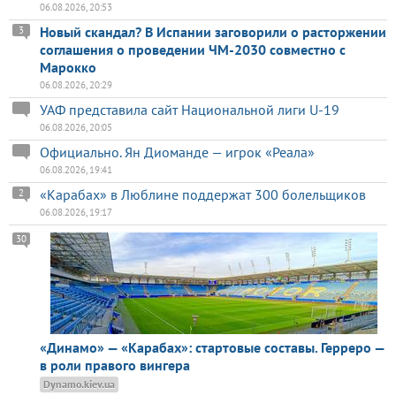
06.08.2026, 20:53
Новый скандал? В Испании заговорили о расторжении
3
соглашения о проведении ЧМ-2030 совместно с
Марокко
06.08.2026, 20:29
УАФ представила сайт Национальной лиги U-19
06.08.2026, 20:05
Официально. Ян Диоманде — игрок «Реала»
06.08.2026, 19:41
«Карабах» в Люблине поддержат 300 болельщиков
2
06.08.2026, 19:17
30
«Динамо» — «Карабах»: стартовые составы. Герреро —
в роли правого вингера
Dynamo.kiev.ua