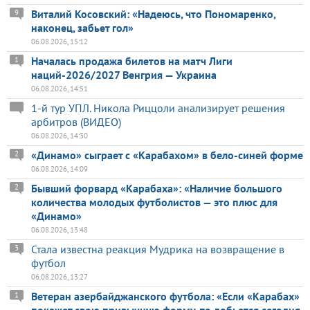
Виталий Косовский: «Надеюсь, что Пономаренко,
9
наконец, забьет гол»
06.08.2026, 15:12
Началась продажа билетов на матч Лиги
1
наций-2026/2027 Венгрия — Украина
06.08.2026, 14:51
1-й тур УПЛ. Никола Риццоли анализирует решения
арбитров (ВИДЕО)
06.08.2026, 14:30
«Динамо» сыграет с «Карабахом» в бело-синей форме
2
06.08.2026, 14:09
Бывший форвард «Карабаха»: «Наличие большого
2
количества молодых футболистов — это плюс для
«Динамо»
06.08.2026, 13:48
Стала известна реакция Мудрика на возвращение в
3
футбол
06.08.2026, 13:27
Ветеран азербайджанского футбола: «Если «Карабах»
1
покажет свою привычную форму, то добьется сегодня