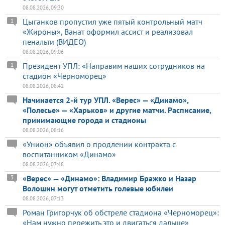
08.08.2026, 09:30
Цыганков пропустил уже пятый контрольный матч
1
«Жироны», Ванат оформил ассист и реализовал
пенальти (ВИДЕО)
08.08.2026, 09:06
Президент УПЛ: «Направим наших сотрудников на
1
стадион «Черноморец»
08.08.2026, 08:42
Начинается 2-й тур УПЛ. «Верес» — «Динамо»,
«Полесье» — «Харьков» и другие матчи. Расписание,
принимающие города и стадионы
08.08.2026, 08:16
«Унион» объявил о продлении контракта с
воспитанником «Динамо»
08.08.2026, 07:48
«Верес» — «Динамо»: Владимир Бражко и Назар
3
Волошин могут отметить голевые юбилеи
08.08.2026, 07:13
Роман Григорчук об обстреле стадиона «Черноморец»:
«Нам нужно пережить это и двигаться дальше»