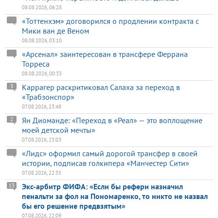
08.08.2026, 06:28
«Тоттенхэм» договорился о продлении контракта с
Мики ван де Веном
08.08.2026, 03:10
«Арсенал» заинтересован в трансфере Феррана
Торреса
08.08.2026, 00:33
Каррагер раскритиковал Салаха за переход в
3
«Трабзонспор»
07.08.2026, 23:48
Ян Диоманде: «Переход в «Реал» — это воплощение
2
моей детской мечты»
07.08.2026, 23:03
«Лидс» оформил самый дорогой трансфер в своей
истории, подписав голкипера «Манчестер Сити»
07.08.2026, 22:35
Экс-арбитр ФИФА: «Если бы рефери назначил
13
пенальти за фол на Пономаренко, то никто не назвал
бы его решение предвзятым»
07.08.2026, 22:09