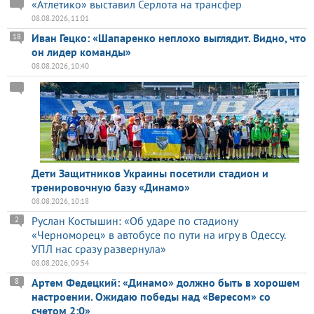
«Атлетико» выставил Серлота на трансфер
08.08.2026, 11:01
Иван Гецко: «Шапаренко неплохо выглядит. Видно, что
18
он лидер команды»
08.08.2026, 10:40
Дети Защитников Украины посетили стадион и
тренировочную базу «Динамо»
08.08.2026, 10:18
Руслан Костышин: «Об ударе по стадиону
2
«Черноморец» в автобусе по пути на игру в Одессу.
УПЛ нас сразу развернула»
08.08.2026, 09:54
Артем Федецкий: «Динамо» должно быть в хорошем
8
настроении. Ожидаю победы над «Вересом» со
счетом 2:0»