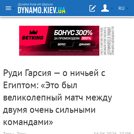
Динамо Киев от Шурика
RU
Руди Гарсия — о ничьей с
Египтом: «Это был
великолепный матч между
двумя очень сильными
командами»
Темы
Теги
16.06.2026, 23:08