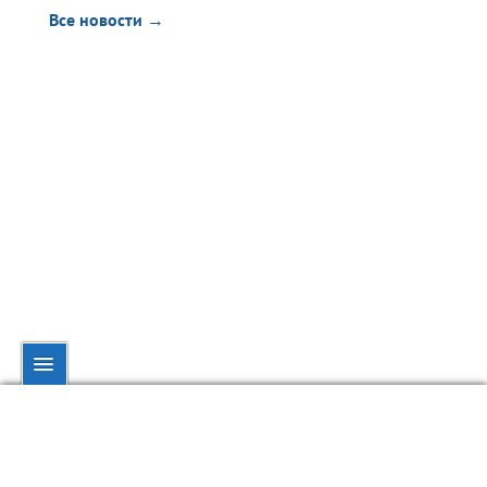
Все новости →
© dynamo.kiev.ua, 1998—2026.
При полном или частичном использовании материалов ссылка на