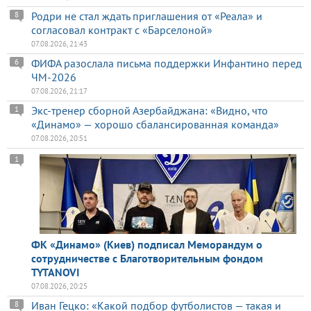
Родри не стал ждать приглашения от «Реала» и
8
согласовал контракт с «Барселоной»
07.08.2026, 21:43
ФИФА разослала письма поддержки Инфантино перед
6
ЧМ-2026
07.08.2026, 21:17
Экс-тренер сборной Азербайджана: «Видно, что
1
«Динамо» — хорошо сбалансированная команда»
07.08.2026, 20:51
1
ФК «Динамо» (Киев) подписал Меморандум о
сотрудничестве с Благотворительным фондом
TYTANOVI
07.08.2026, 20:25
Иван Гецко: «Какой подбор футболистов — такая и
8