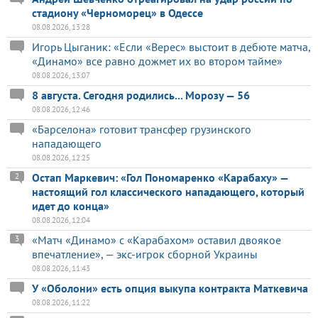
стадиону «Черноморец» в Одессе
08.08.2026, 13:28
Игорь Цыганик: «Если «Верес» выстоит в дебюте матча,
«Динамо» все равно дожмет их во втором тайме»
08.08.2026, 13:07
8 августа. Сегодня родились... Морозу — 56
08.08.2026, 12:46
«Барселона» готовит трансфер грузинского
нападающего
08.08.2026, 12:25
Остап Маркевич: «Гол Пономаренко «Карабаху» —
2
настоящий гол классического нападающего, который
идет до конца»
08.08.2026, 12:04
«Матч «Динамо» с «Карабахом» оставил двоякое
3
впечатление», — экс-игрок сборной Украины
08.08.2026, 11:43
У «Оболони» есть опция выкупа контракта Маткевича
08.08.2026, 11:22