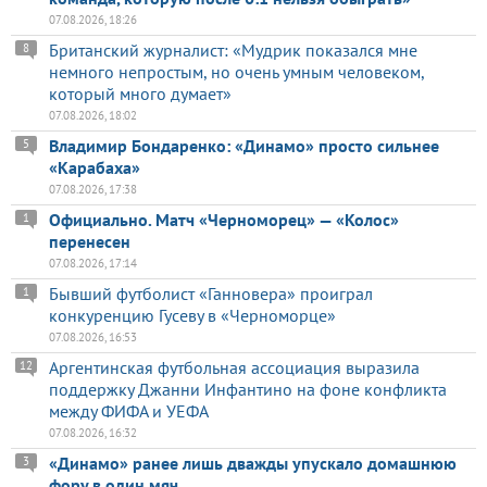
07.08.2026, 18:26
Британский журналист: «Мудрик показался мне
8
немного непростым, но очень умным человеком,
который много думает»
07.08.2026, 18:02
Владимир Бондаренко: «Динамо» просто сильнее
5
«Карабаха»
07.08.2026, 17:38
Официально. Матч «Черноморец» — «Колос»
1
перенесен
07.08.2026, 17:14
Бывший футболист «Ганновера» проиграл
1
конкуренцию Гусеву в «Черноморце»
07.08.2026, 16:53
Аргентинская футбольная ассоциация выразила
12
поддержку Джанни Инфантино на фоне конфликта
между ФИФА и УЕФА
07.08.2026, 16:32
«Динамо» ранее лишь дважды упускало домашнюю
3
фору в один мяч