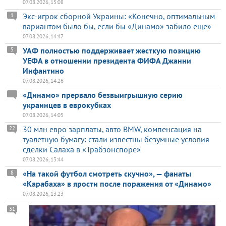
07.08.2026, 15:08
Экс-игрок сборной Украины: «Конечно, оптимальным
1
вариантом было бы, если бы «Динамо» забило еще»
07.08.2026, 14:47
УАФ полностью поддерживает жесткую позицию
5
УЕФА в отношении президента ФИФА Джанни
Инфантино
07.08.2026, 14:26
«Динамо» прервало безвыигрышную серию
украинцев в еврокубках
07.08.2026, 14:05
30 млн евро зарплаты, авто BMW, компенсация на
22
туалетную бумагу: стали известны безумные условия
сделки Салаха в «Трабзонспоре»
07.08.2026, 13:44
«На такой футбол смотреть скучно», — фанаты
8
«Карабаха» в ярости после поражения от «Динамо»
07.08.2026, 13:23
31