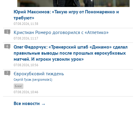
Юрий Максимов: «Такую игру от Пономаренко и
требуют»
07.08.2026, 11:38
Кристиан Ромеро договорился с «Атлетико»
1
07.08.2026, 11:17
Олег Федорчук: «Тренерский штаб «Динамо» сделал
6
правильные выводы после прошлых еврокубковых
матчей. И игроки усвоили урок»
07.08.2026, 10:56
Єврокубковий тиждень
7
Сергій Гусак (sergiomole1)
Блог
07.08.2026, 10:46
Все новости →