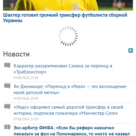
Новости
Каррагер раскритиковал Салаха за переход в
«Трабзонспор»
07.08.2026, 23:48
Ян Диоманде: «Переход в «Реал» — это воплощение
моей детской мечты»
07.08.2026, 23:03
«Лидс» оформил самый дорогой трансфер в своей
истории, подписав голкипера «Манчестер Сити»
07.08.2026, 22:35
Экс-арбитр ФИФА: «Если бы рефери назначил
1
пенальти за фол на Пономаренко, то никто не назвал