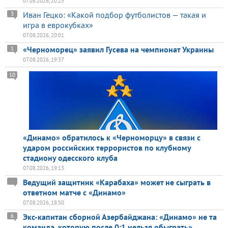
07.08.2026, 20:25
Иван Гецко: «Какой подбор футболистов — такая и
3
игра в еврокубках»
07.08.2026, 20:01
«Черноморец» заявил Гусева на чемпионат Украины
1
07.08.2026, 19:37
10
«Динамо» обратилось к «Черноморцу» в связи с
ударом российских террористов по клубному
стадиону одесского клуба
07.08.2026, 19:13
Ведущий защитник «Карабаха» может не сыграть в
ответном матче с «Динамо»
07.08.2026, 18:50
Экс-капитан сборной Азербайджана: «Динамо» не та
6
команда, которую после 0:1 нельзя обыграть»