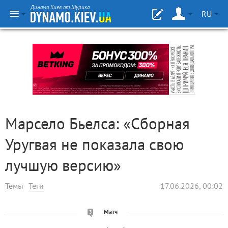
Динамо Киев от Шурика
RU
Марсело Бьелса: «Сборная
Уругвая не показала свою
лучшую версию»
Темы
Теги
17.06.2026, 00:02
Матч
3