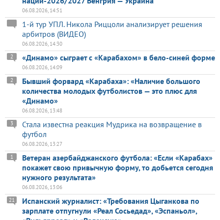
наций-2026/2027 Венгрия — Украина
06.08.2026, 14:51
1-й тур УПЛ. Никола Риццоли анализирует решения
арбитров (ВИДЕО)
06.08.2026, 14:30
«Динамо» сыграет с «Карабахом» в бело-синей форме
2
06.08.2026, 14:09
Бывший форвард «Карабаха»: «Наличие большого
2
количества молодых футболистов — это плюс для
«Динамо»
06.08.2026, 13:48
Стала известна реакция Мудрика на возвращение в
3
футбол
06.08.2026, 13:27
Ветеран азербайджанского футбола: «Если «Карабах»
1
покажет свою привычную форму, то добьется сегодня
нужного результата»
06.08.2026, 13:06
Испанский журналист: «Требования Цыганкова по
21
зарплате отпугнули «Реал Сосьедад», «Эспаньол»,