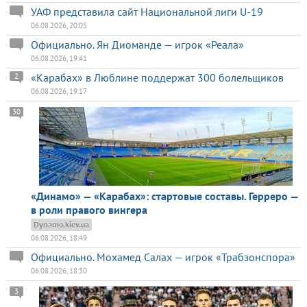
УАФ представила сайт Национальной лиги U-19
06.08.2026, 20:05
Официально. Ян Диоманде — игрок «Реала»
06.08.2026, 19:41
«Карабах» в Люблине поддержат 300 болельщиков
2
06.08.2026, 19:17
30
«Динамо» — «Карабах»: стартовые составы. Герреро —
в роли правого вингера
Dynamo.kiev.ua
06.08.2026, 18:49
Официально. Мохамед Салах — игрок «Трабзонспора»
06.08.2026, 18:30
3