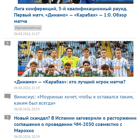
Лига конференций, 3-й квалификационный раунд.
Первый матч. «Динамо» — «Карабах» — 1:0. Обзор
матча
Dynamo.kiev.ua
06.08.2026, 21:57
9
«Динамо» — «Карабах»: кто лучший игрок матча?
06.08.2026, 21:19
Винисиус: «Моуринью хочет, чтобы я оставался таким,
каким был всегда»
06.08.2026, 20:53
Новый скандал? В Испании заговорили о расторжении
3
соглашения о проведении ЧМ-2030 совместно с
Марокко
06.08.2026, 20:29