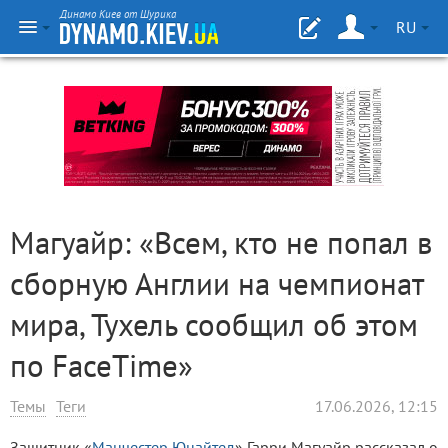
Динамо Киев от Шурика
RU
Магуайр: «Всем, кто не попал в
сборную Англии на чемпионат
мира, Тухель сообщил об этом
по FaceTime»
Темы
Теги
17.06.2026, 12:15
Защитник «
Манчестер Юнайтед
» Гарри Магуайр рассказал о