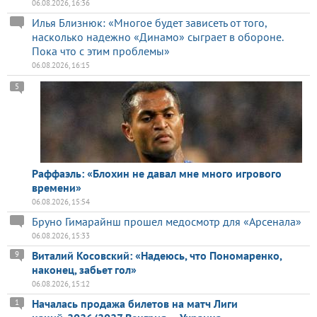
06.08.2026, 16:36
Илья Близнюк: «Многое будет зависеть от того,
насколько надежно «Динамо» сыграет в обороне.
Пока что с этим проблемы»
06.08.2026, 16:15
5
Раффаэль: «Блохин не давал мне много игрового
времени»
06.08.2026, 15:54
Бруно Гимарайнш прошел медосмотр для «Арсенала»
06.08.2026, 15:33
Виталий Косовский: «Надеюсь, что Пономаренко,
9
наконец, забьет гол»
06.08.2026, 15:12
Началась продажа билетов на матч Лиги
1