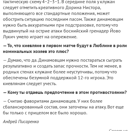
тактическую схему 4−2−3−1. В середине поля у клужан
следует отметить креативного Дорина Нистора,
выполняющего все стандартные положения, может
обострить ситуацию последним пасом. Также динамовцам
нужно быть аккуратными при подстраховке, потому что
выдвинутый на острие атаки боснийский гренадер Йово
Лукич умело играет на опережение.
— То, что киевляне в первом матче будут в Люблине в роли
номинальных хозяев это плюс?
— Думаю, что да. Динамовцам нужно постараться сыграть
результативно и создать запас прочности. Тем не менее, в
родных стенах клужане более неуступчивы, потому что
обеспечены безумной поддержкой 12-го игрока. Это
киевлянам следует учесть.
— Кому ты отдаешь предпочтение в этом противостоянии?
— Считаю фаворитами динамовцев. У них более
сбалансированный состав, они заточены на атаку. Вот еще
бы только с прицелом все было хорошо.
Андрей Писаренко
Спорт.ua