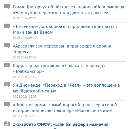
Роман Григорчук об обстреле стадиона «Черноморец»:
«Нам нужно пережить это и двигаться дальше»
08.08.2026, 06:28
«Тоттенхэм» договорился о продлении контракта с
Мики ван де Веном
08.08.2026, 03:10
«Арсенал» заинтересован в трансфере Феррана
Торреса
08.08.2026, 00:33
Каррагер раскритиковал Салаха за переход в
3
«Трабзонспор»
07.08.2026, 23:48
Ян Диоманде: «Переход в «Реал» — это воплощение
2
моей детской мечты»
07.08.2026, 23:03
«Лидс» оформил самый дорогой трансфер в своей
истории, подписав голкипера «Манчестер Сити»
07.08.2026, 22:35
Экс-арбитр ФИФА: «Если бы рефери назначил
13