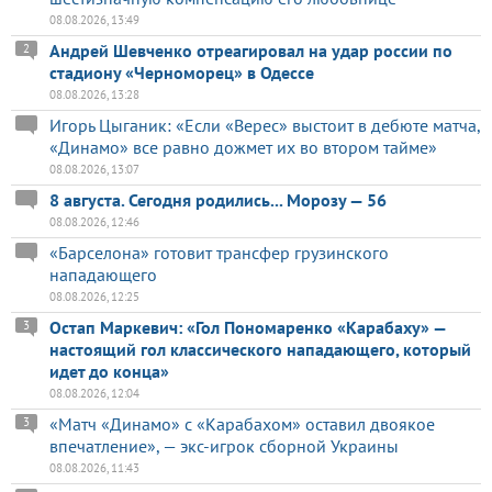
08.08.2026, 13:49
Андрей Шевченко отреагировал на удар россии по
2
стадиону «Черноморец» в Одессе
08.08.2026, 13:28
Игорь Цыганик: «Если «Верес» выстоит в дебюте матча,
«Динамо» все равно дожмет их во втором тайме»
08.08.2026, 13:07
8 августа. Сегодня родились... Морозу — 56
08.08.2026, 12:46
«Барселона» готовит трансфер грузинского
нападающего
08.08.2026, 12:25
Остап Маркевич: «Гол Пономаренко «Карабаху» —
3
настоящий гол классического нападающего, который
идет до конца»
08.08.2026, 12:04
«Матч «Динамо» с «Карабахом» оставил двоякое
3
впечатление», — экс-игрок сборной Украины
08.08.2026, 11:43