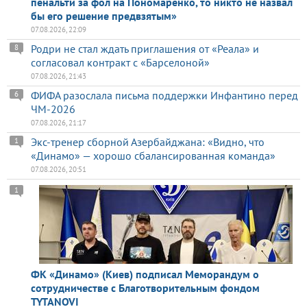
пенальти за фол на Пономаренко, то никто не назвал
бы его решение предвзятым»
07.08.2026, 22:09
Родри не стал ждать приглашения от «Реала» и
8
согласовал контракт с «Барселоной»
07.08.2026, 21:43
ФИФА разослала письма поддержки Инфантино перед
6
ЧМ-2026
07.08.2026, 21:17
Экс-тренер сборной Азербайджана: «Видно, что
1
«Динамо» — хорошо сбалансированная команда»
07.08.2026, 20:51
1
ФК «Динамо» (Киев) подписал Меморандум о
сотрудничестве с Благотворительным фондом
TYTANOVI