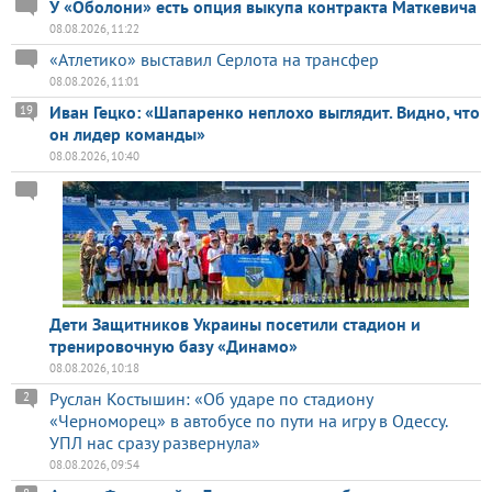
У «Оболони» есть опция выкупа контракта Маткевича
08.08.2026, 11:22
«Атлетико» выставил Серлота на трансфер
08.08.2026, 11:01
Иван Гецко: «Шапаренко неплохо выглядит. Видно, что
19
он лидер команды»
08.08.2026, 10:40
Дети Защитников Украины посетили стадион и
тренировочную базу «Динамо»
08.08.2026, 10:18
Руслан Костышин: «Об ударе по стадиону
2
«Черноморец» в автобусе по пути на игру в Одессу.
УПЛ нас сразу развернула»
08.08.2026, 09:54