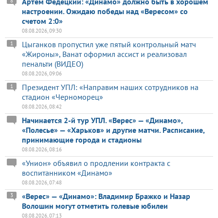
Артем Федецкий: «Динамо» должно быть в хорошем
8
настроении. Ожидаю победы над «Вересом» со
счетом 2:0»
08.08.2026, 09:30
Цыганков пропустил уже пятый контрольный матч
1
«Жироны», Ванат оформил ассист и реализовал
пенальти (ВИДЕО)
08.08.2026, 09:06
Президент УПЛ: «Направим наших сотрудников на
1
стадион «Черноморец»
08.08.2026, 08:42
Начинается 2-й тур УПЛ. «Верес» — «Динамо»,
«Полесье» — «Харьков» и другие матчи. Расписание,
принимающие города и стадионы
08.08.2026, 08:16
«Унион» объявил о продлении контракта с
воспитанником «Динамо»
08.08.2026, 07:48
«Верес» — «Динамо»: Владимир Бражко и Назар
3
Волошин могут отметить голевые юбилеи
08.08.2026, 07:13