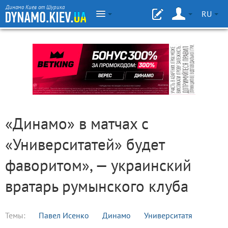
Динамо Киев от Шурика
RU
«Динамо» в матчах с
«Университатей» будет
фаворитом», — украинский
вратарь румынского клуба
Темы:
Павел Исенко
Динамо
Университатя