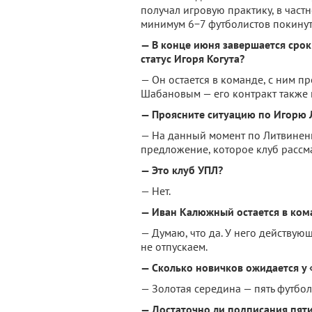
получал игровую практику, в частн
минимум 6−7 футболистов покинут
— В конце июня завершается срок
статус Игоря Когута?
— Он остается в команде, с ним пр
Шабановым — его контракт также 
— Проясните ситуацию по Игорю 
— На данный момент по Литвиненк
предложение, которое клуб рассма
— Это клуб УПЛ?
— Нет.
— Иван Калюжный остается в ком
— Думаю, что да. У него действую
не отпускаем.
— Сколько новичков ожидается у 
— Золотая середина — пять футбол
— Достаточно ли подписания пяти