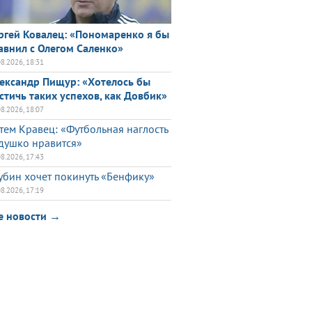
ргей Ковалец: «Пономаренко я бы
авнил с Олегом Саленко»
08.2026, 18:31
ександр Пищур: «Хотелось бы
стичь таких успехов, как Довбик»
08.2026, 18:07
тем Кравец: «Футбольная наглость
душко нравится»
08.2026, 17:43
убин хочет покинуть «Бенфику»
08.2026, 17:19
е новости →