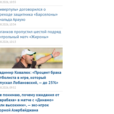
08.2026, 10:55
иверпуль» договорился о
реходе защитника «Барселоны»
нальда Араухо
08.2026, 10:34
ганков пропустил шестой подряд
нтрольный матч «Жироны»
08.2026, 10:13
адимир Ковалюк: «Процент брака
тболиста в игре, который
пускал Лобановский, — до 25%»
08.2026, 09:52
е понимаю, почему ожидания от
арабаха» в матче с «Динамо»
ли высокими», — экс-игрок
орной Азербайджана