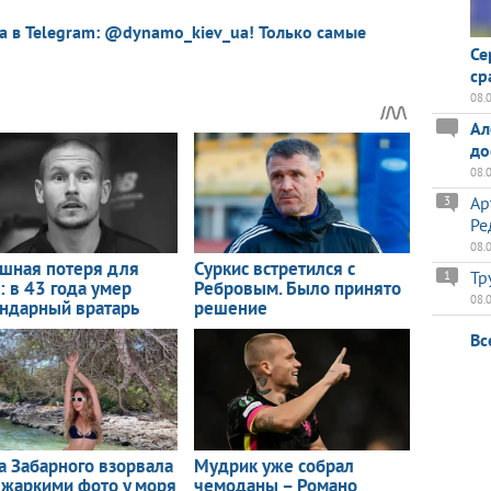
a в Telegram: @dynamo_kiev_ua! Только самые
Се
ср
08.
Ал
до
08.
Ар
3
Ре
08.
Тр
1
08.
Вс