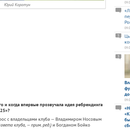
09.
Юрий Коротун
«Л
пе
Ро
09.
Цы
5
ко
09.
3
Вл
фу
до
09.
ого и когда впервые прозвучала идея ребрендинга
«Н
925»?
«К
прос с владельцами клуба — Владимиром Носовым
бы
вета клуба, — прим. ред.)
и Богданом Бойко
сб