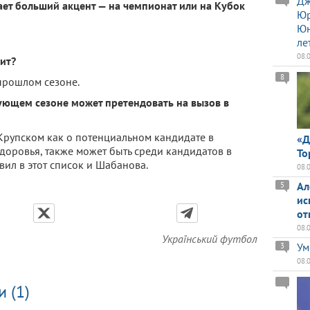
Дж
лает больший акцент — на чемпионат или на Кубок
Юр
Юн
ле
08.
ит?
8
 прошлом сезоне.
ующем сезоне может претендовать на вызов в
 Крупском как о потенциальном кандидате в
«Д
здоровья, также может быть среди кандидатов в
То
ил в этот список и Шабанова.
08.
Ал
5
ис
от
08.
Український футбол
Ум
3
08.
 (1)