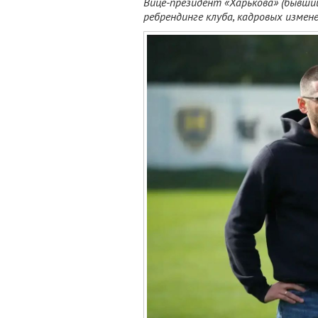
Вице-президент «Харькова» (бывши
ребрендинге клуба, кадровых измене