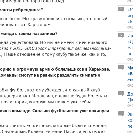
примерно полтора года назад.
09.
рианты ребрендинга?
«М
1
иг
в не было. Мы сразу пришли к согласию, что новый
«Б
ироваться с Харьковом.
09.
оманда с таким названием?
Ив
5
«Д
манда существовала. Но мы не имеем к ней никакого
ма
овал в 2005−2010 годах и прекратил деятельность из-
не
.)
. Наше отношение к тому клубу такое же, как и то,
09.
Ма
торию и огромную армию болельщиков в Харькове.
«В
 команды смогут на равных разделить симпатии
ст
09.
юбят футбол, поэтому убежден, что каждый клуб
До
1
 поддерживает Металлист, и дальше будут болеть за
(Ф
 своя история, которую мы пишем уже сейчас.
09.
иях в команде. Сколько футболистов уже покинули
Эк
ко
ужно считать. Есть игроки, которые были в команде,
пе
Снурницын, Кравец, Евгений Пасич, и есть те, кто
09.