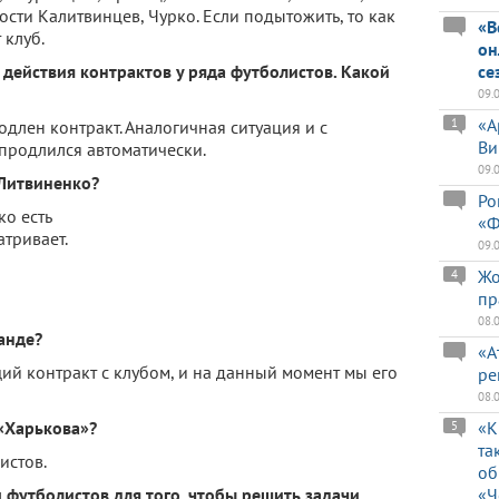
ости Калитвинцев, Чурко. Если подытожить, то как
«В
 клуб.
он
 действия контрактов у ряда футболистов. Какой
се
09.
«А
1
одлен контракт. Аналогичная ситуация и с
Ви
продлился автоматически.
09.
Литвиненко?
Ро
о есть
«Ф
тривает.
09.
Жо
4
пр
08.
анде?
«А
щий контракт с клубом, и на данный момент мы его
ре
08.
«Харькова»?
«К
5
та
истов.
об
 футболистов для того, чтобы решить задачи,
«Ч