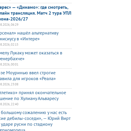
ерес» — «Динамо»: где смотреть,
лайн трансляция. Матч 2 тура УПЛ
зона-2026/27
08.2026, 06:29
рсенал» нашёл альтернативу
нисиусу в «Интере»
08.2026, 02:15
мелу Лукаку может оказаться в
енербахче»
08.2026, 00:01
зе Моуринью ввел строгие
авила для игроков «Реала»
08.2026, 23:08
тлетико» принял окончательное
шение по Хулиану Альваресу
08.2026, 22:40
 большому сожалению у нас есть
кие дебилы-соседи», — Юрий Вирт
 ударе русни по стадиону
ерноморец»