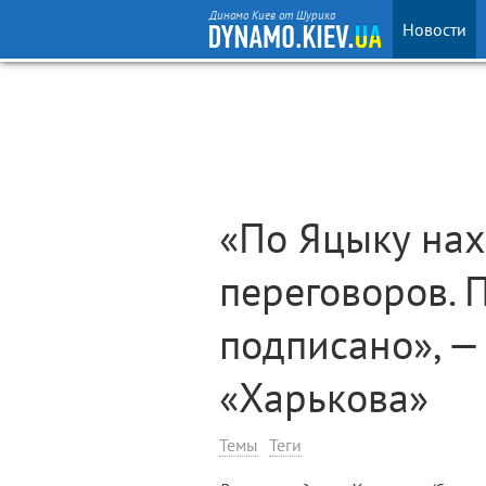
Динамо Киев от Шурика
Новости
«По Яцыку нах
переговоров. 
подписано», —
«Харькова»
Темы
Теги