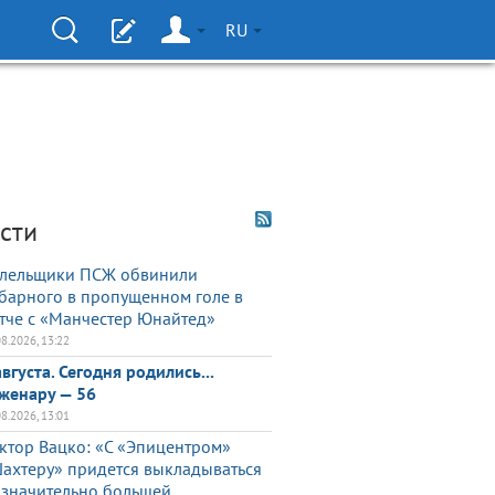
RU
сти
лельщики ПСЖ обвинили
барного в пропущенном голе в
тче с «Манчестер Юнайтед»
08.2026, 13:22
августа. Сегодня родились...
женару — 56
08.2026, 13:01
ктор Вацко: «С «Эпицентром»
ахтеру» придется выкладываться
 значительно большей