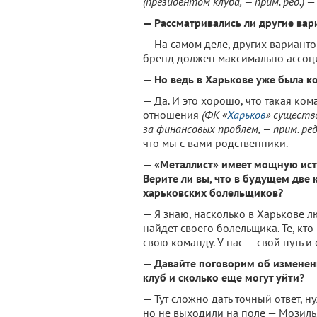
(президентом клуба, — прим. ред.)
— 
— Рассматривались ли другие ва
— На самом деле, других варианто
бренд должен максимально ассоци
— Но ведь в Харькове уже была к
— Да. И это хорошо, что такая ко
отношения
(ФК «
Харьков
» существ
за финансовых проблем, — прим. ред
что мы с вами родственники.
— «Металлист» имеет мощную ис
Верите ли вы, что в будущем две
харьковских болельщиков?
— Я знаю, насколько в Харькове л
найдет своего болельщика. Те, кто
свою команду. У нас — свой путь и
— Давайте поговорим об изменен
клуб и сколько еще могут уйти?
— Тут сложно дать точный ответ, н
но не выходили на поле — Мозиль, 