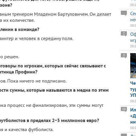
езоне?
08.
Се
авным тренером Младеном Бартуловичем. Он делает
не
а их количестве.
08.
илении в команде?
Оф
2
ингер и человек в середину поля.
иг
08.
3
но решен.
еговоры по игрокам, которых сейчас связывают с
ентинца Профини?
ов. Пока ничего не подписано.
Че
ту
ости суммы, которые называются в медиа по этим
У
08.
ока процесс не финализирован, эти суммы могут
Ил
10
«Д
 футболистов в пределах 2−3 миллионов евро?
ни
08.
я и качества футболиста.