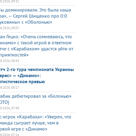
08.2026, 09:31
ы доминировали. Это была наша
ра», — Сергей Шищенко про 0:0
уковины» с «Оболонью»
08.2026, 09:07
ан Гецко: «Очень сомневаюсь, что
инамо» с такой игрой в ответном
тче с «Карабахом» удастся уйти от
приятностей»
08.2026, 08:43
тч 2-го тура чемпионата Украины
ерес» — «Динамо»:
атистическое превью
08.2026, 08:17
вбик дебютировал за «Болонью»
ОТО)
08.2026, 07:49
с-игрок «Карабаха»: «Уверен, что
манда сыграет лучше, чем в
рвой игре с «Динамо»
08.2026, 07:14