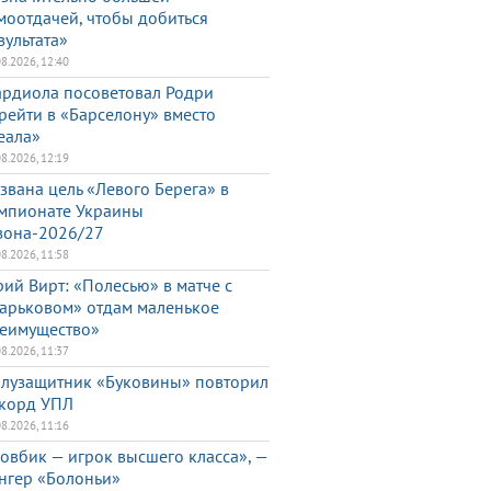
моотдачей, чтобы добиться
зультата»
08.2026, 12:40
ардиола посоветовал Родри
рейти в «Барселону» вместо
еала»
08.2026, 12:19
звана цель «Левого Берега» в
мпионате Украины
зона-2026/27
08.2026, 11:58
ий Вирт: «Полесью» в матче с
арьковом» отдам маленькое
еимущество»
08.2026, 11:37
лузащитник «Буковины» повторил
корд УПЛ
08.2026, 11:16
овбик — игрок высшего класса», —
нгер «Болоньи»