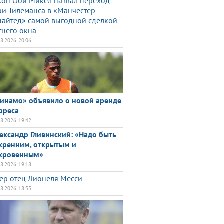
он Оби Микел назвал переход
и Тилеманса в «Манчестер
айтед» самой выгодной сделкой
тнего окна
08.2026, 20:06
инамо» объявило о новой аренде
рреса
08.2026, 19:42
ександр Гливинский: «Надо быть
кренним, открытым и
кровенным»
08.2026, 19:18
ер отец Лионеля Месси
08.2026, 18:55