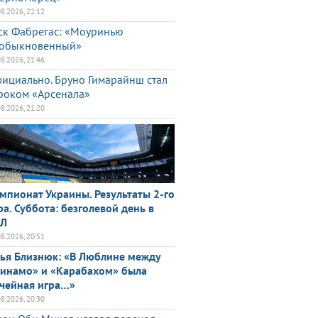
08.2026, 22:12
ск Фабрегас: «Моуринью
обыкновенный»
08.2026, 21:46
ициально. Бруно Гимарайнш стал
роком «Арсенала»
08.2026, 21:20
мпионат Украины. Результаты 2-го
ра. Суббота: безголевой день в
ПЛ
08.2026, 20:51
ья Близнюк: «В Люблине между
инамо» и «Карабахом» была
чейная игра…»
08.2026, 20:30