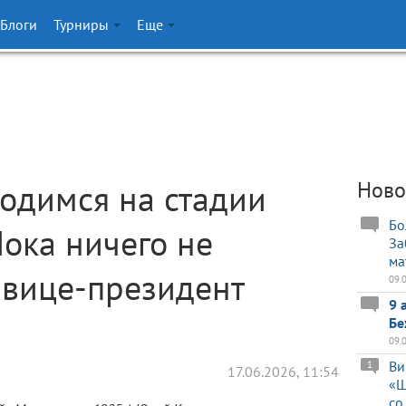
Блоги
Турниры
Еще
одимся на стадии
Ново
Бо
Пока ничего не
За
ма
 вице-президент
09.
9 
Бе
09.
Ви
1
17.06.2026, 11:54
«Ш
со