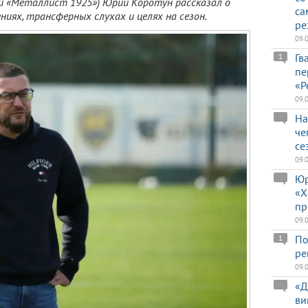
й «Металлист 1925») Юрий Коротун рассказал о
са
ниях, трансферных слухах и целях на сезон.
ре
09.
Гв
1
пе
«Р
09.
На
че
се
09.
Юр
«Х
пр
09.
По
1
ре
09.
«Д
ви