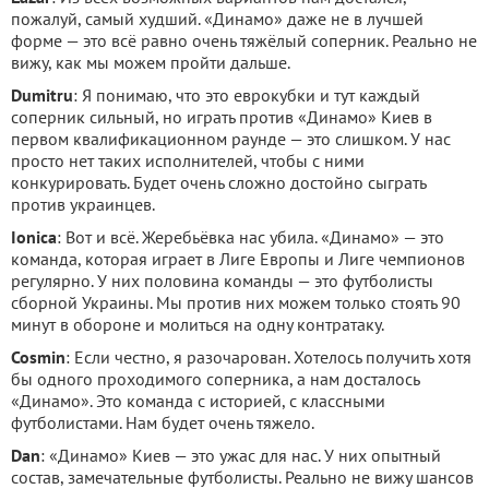
пожалуй, самый худший. «Динамо» даже не в лучшей
форме — это всё равно очень тяжёлый соперник. Реально не
вижу, как мы можем пройти дальше.
Dumitru
: Я понимаю, что это еврокубки и тут каждый
соперник сильный, но играть против «Динамо» Киев в
первом квалификационном раунде — это слишком. У нас
просто нет таких исполнителей, чтобы с ними
конкурировать. Будет очень сложно достойно сыграть
против украинцев.
Ionica
: Вот и всё. Жеребьёвка нас убила. «Динамо» — это
команда, которая играет в Лиге Европы и Лиге чемпионов
регулярно. У них половина команды — это футболисты
сборной Украины. Мы против них можем только стоять 90
минут в обороне и молиться на одну контратаку.
Cosmin
: Если честно, я разочарован. Хотелось получить хотя
бы одного проходимого соперника, а нам досталось
«Динамо». Это команда с историей, с классными
футболистами. Нам будет очень тяжело.
Dan
: «Динамо» Киев — это ужас для нас. У них опытный
состав, замечательные футболисты. Реально не вижу шансов