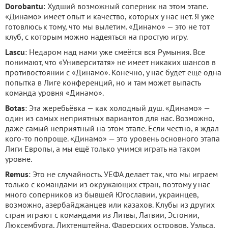
Dorobantu
: Худший возможный соперник на этом этапе.
«Динамо» имеет опыт и качество, которых у нас нет. Я уже
готовлюсь к тому, что мы вылетим. «Динамо» — это не тот
клуб, с которым можно надеяться на простую игру.
Lascu
: Недаром над нами уже смеётся вся Румыния. Все
понимают, что «Университатя» не имеет никаких шансов в
противостоянии с «Динамо». Конечно, у нас будет ещё одна
попытка в Лиге конференций, но и там может выпасть
команда уровня «Динамо».
Botas
: Эта жеребьёвка — как холодный душ. «Динамо» —
один из самых неприятных вариантов для нас. Возможно,
даже самый неприятный на этом этапе. Если честно, я ждал
кого-то попроще. «Динамо» — это уровень основного этапа
Лиги Европы, а мы ещё только учимся играть на таком
уровне.
Remus
: Это не случайность. УЕФА делает так, что мы играем
только с командами из окружающих стран, поэтому у нас
много соперников из бывшей Югославии, украинцев,
возможно, азербайджанцев или казахов. Клубы из других
стран играют с командами из Литвы, Латвии, Эстонии,
Люксембурга, Лихтенштейна, Фарерских островов, Уэльса,