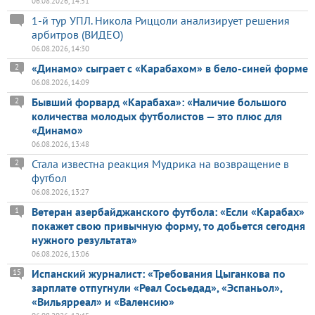
06.08.2026, 14:51
1-й тур УПЛ. Никола Риццоли анализирует решения
арбитров (ВИДЕО)
06.08.2026, 14:30
«Динамо» сыграет с «Карабахом» в бело-синей форме
2
06.08.2026, 14:09
Бывший форвард «Карабаха»: «Наличие большого
2
количества молодых футболистов — это плюс для
«Динамо»
06.08.2026, 13:48
Стала известна реакция Мудрика на возвращение в
2
футбол
06.08.2026, 13:27
Ветеран азербайджанского футбола: «Если «Карабах»
1
покажет свою привычную форму, то добьется сегодня
нужного результата»
06.08.2026, 13:06
Испанский журналист: «Требования Цыганкова по
15
зарплате отпугнули «Реал Сосьедад», «Эспаньол»,
«Вильярреал» и «Валенсию»