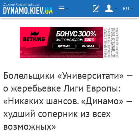
Динамо Киев от Шурика
RU
Болельщики «Университати» —
о жеребьевке Лиги Европы:
«Никаких шансов. «Динамо» —
худший соперник из всех
возможных»