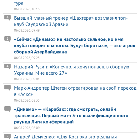
тура
06.08.2026, 10:13
Бывший главный тренер «Шахтера» возглавил топ-
4
клуб Саудовской Аравии
06.08.2026, 09:49
«Сейчас «Динамо» не настолько сильное, но имя
2
клуба говорит о многом. Будут бороться», — экс-игрок
сборной Азербайджана
06.08.2026, 09:25
Назарий Русин: «Конечно, я хочу попасть в сборную
4
Украины. Мне всего 27»
06.08.2026, 09:01
Марк-Андре тер Штеген отреагировал на свой переход
в «Аякс»
06.08.2026, 08:35
«Динамо» — «Карабах»: где смотреть, онлайн
трансляция. Первый матч 3-го квалификационного
раунда Лиги конференций
06.08.2026, 08:09
Андрей Демченко: «Для Костюка это реальная
2