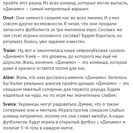
пройти этот раунд. Из всех команд, которые могли выпасть,
«Динамо» — самый неприятный вариант.
Onut
: Они намного сильнее нас во всех линиях. И у них
совсем другие возможности. Я читал, что они продали
запасного футболиста за три миллиона евро. Сколько же
там стоят игроки основного состава? Будем бороться, но
результат, боюсь, уже заранее известен.
Traian
: Ну, вот и закончилась наша «еврокубковая сказка».
«Динамо» Киев — это уровень, до которого мы ещё не
доросли. Жаль, конечно. «Динамо» — это команда, которая
даже в кризисе остаётся топом для нас.
Albei
: Жаль, что нам досталось именно «Динамо». Хотелось
бы более реальных шансов пройти дальше. «Динамо» — это
слишком тяжёлый соперник для первого раунда. Будем
надеяться на чудо, но по игре мы значительно слабее.
Sveica
: Украинцы могут радоваться. Думаю, что о таком
сопернике они и мечтали. Играть против слишком слабых
команд неприятно, потому что они ставят автобус. А наши
футболисты будут играть в открытый футбол с «Динамо» и
получат 3−4 гола в каждом матче.