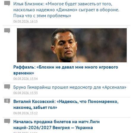
Илья Близнюк: «Многое будет зависеть от того,
насколько надежно «Динамо» сыграет в обороне.
Пока что с этим проблемы»
06.08.2026, 16:15
Раффаэль: «Блохин не давал мне много игрового
времени»
06.08.2026, 15:54
Бруно Гимарайнш прошел медосмотр для «Арсенала»
06.08.2026, 15:33
Виталий Косовский: «Надеюсь, что Пономаренко,
8
наконец, забьет гол»
06.08.2026, 15:12
Началась продажа билетов на матч Лиги
наций-2026/2027 Венгрия — Украина