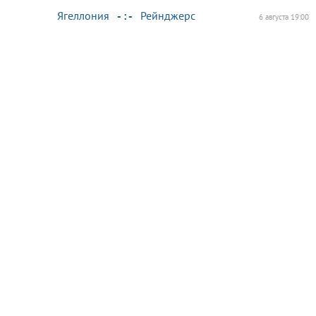
Ягеллония
- : -
Рейнджерс
6 августа 19:00