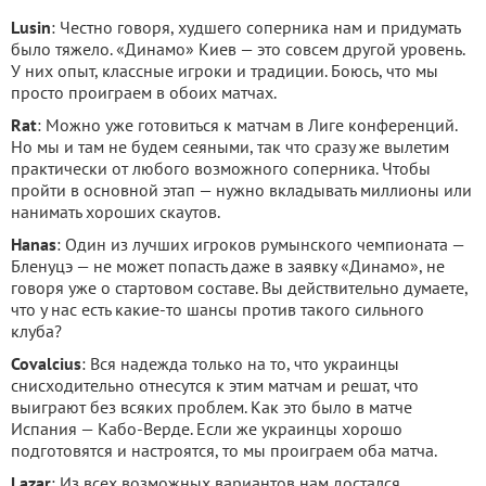
Lusin
: Честно говоря, худшего соперника нам и придумать
было тяжело. «Динамо» Киев — это совсем другой уровень.
У них опыт, классные игроки и традиции. Боюсь, что мы
просто проиграем в обоих матчах.
Rat
: Можно уже готовиться к матчам в Лиге конференций.
Но мы и там не будем сеяными, так что сразу же вылетим
практически от любого возможного соперника. Чтобы
пройти в основной этап — нужно вкладывать миллионы или
нанимать хороших скаутов.
Hanas
: Один из лучших игроков румынского чемпионата —
Бленуцэ — не может попасть даже в заявку «Динамо», не
говоря уже о стартовом составе. Вы действительно думаете,
что у нас есть какие-то шансы против такого сильного
клуба?
Covalcius
: Вся надежда только на то, что украинцы
снисходительно отнесутся к этим матчам и решат, что
выиграют без всяких проблем. Как это было в матче
Испания — Кабо-Верде. Если же украинцы хорошо
подготовятся и настроятся, то мы проиграем оба матча.
Lazar
: Из всех возможных вариантов нам достался,