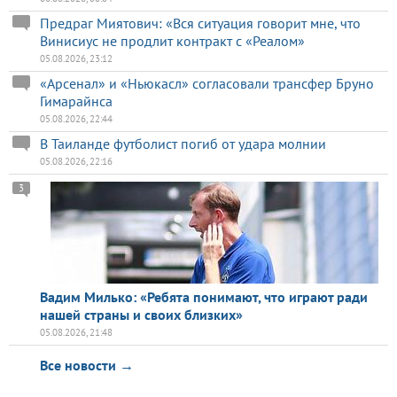
Предраг Миятович: «Вся ситуация говорит мне, что
Винисиус не продлит контракт с «Реалом»
05.08.2026, 23:12
«Арсенал» и «Ньюкасл» согласовали трансфер Бруно
Гимарайнса
05.08.2026, 22:44
В Таиланде футболист погиб от удара молнии
05.08.2026, 22:16
3
Вадим Милько: «Ребята понимают, что играют ради
нашей страны и своих близких»
05.08.2026, 21:48
Все новости →