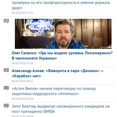
проверка на его профпригодность и умение держать
удар»
06.08.2026, 07:41
10
Олег Саленко: «Где мы видели уровень Пономаренко?
В чемпионате Украины»
06.08.2026, 07:06
Александр Алиев: «Фаворита в паре «Динамо» —
2
«Карабах» нет»
06.08.2026, 06:21
«Астон Вилла» начала переговоры по поводу
защитника мадридского «Атлетико»
06.08.2026, 02:28
Зепп Блаттер выдвинул неожиданного кандидата на
пост президента ФИФА
06.08.2026, 00:04