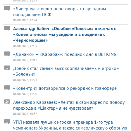
06.08.2026, 12:45
«Ливерпуль» ведет переговоры с еще одним
нападающим ПСЖ
06.08.2026, 12:24
Александр Бабич: «Ошибки «Полесья» в матчах с
«Копенгагеном» мы увидели и в поединке с
«Черноморцем»
06.08.2026, 12:03
«Динамо» — «Карабах»: поединок дня в BETKING
06.08.2026, 11:42
Довбик стал самым высокооплачиваемым игроком
1
«Болоньи»
06.08.2026, 11:21
«Ковентри» договорился о рекордном трансфере
06.08.2026, 11:00
Александр Караваев: «Хейта» в свой адрес по поводу
26
перехода в «Шахтер» я не чувствовал»
06.08.2026, 10:37
УПЛ назвала лучших игрока и тренера 1-го тура
1
чемпионата Украины, а также символическую сборную