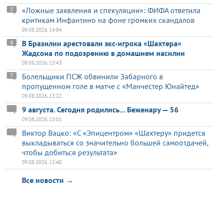
«Ложные заявления и спекуляции»: ФИФА ответила
5
критикам Инфантино на фоне громких скандалов
09.08.2026, 14:04
В Бразилии арестовали экс-игрока «Шахтера»
6
Жадсона по подозрению в домашнем насилии
09.08.2026, 13:43
Болельщики ПСЖ обвинили Забарного в
7
пропущенном голе в матче с «Манчестер Юнайтед»
09.08.2026, 13:22
9 августа. Сегодня родились... Беженару — 56
09.08.2026, 13:01
Виктор Вацко: «С «Эпицентром» «Шахтеру» придется
выкладываться со значительно большей самоотдачей,
чтобы добиться результата»
09.08.2026, 12:40
Все новости →