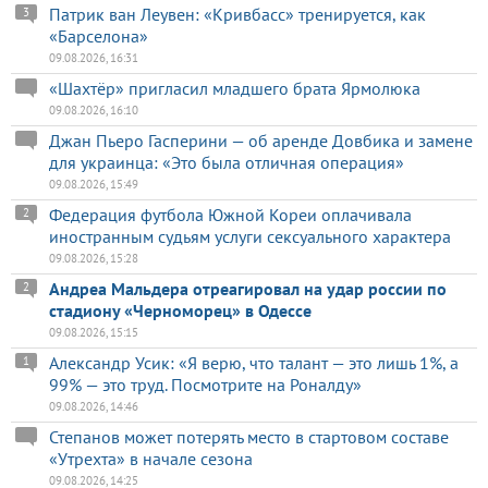
Патрик ван Леувен: «Кривбасс» тренируется, как
3
«Барселона»
09.08.2026, 16:31
«Шахтёр» пригласил младшего брата Ярмолюка
09.08.2026, 16:10
Джан Пьеро Гасперини — об аренде Довбика и замене
для украинца: «Это была отличная операция»
09.08.2026, 15:49
Федерация футбола Южной Кореи оплачивала
2
иностранным судьям услуги сексуального характера
09.08.2026, 15:28
Андреа Мальдера отреагировал на удар россии по
2
стадиону «Черноморец» в Одессе
09.08.2026, 15:15
Александр Усик: «Я верю, что талант — это лишь 1%, а
1
99% — это труд. Посмотрите на Роналду»
09.08.2026, 14:46
Степанов может потерять место в стартовом составе
«Утрехта» в начале сезона
09.08.2026, 14:25