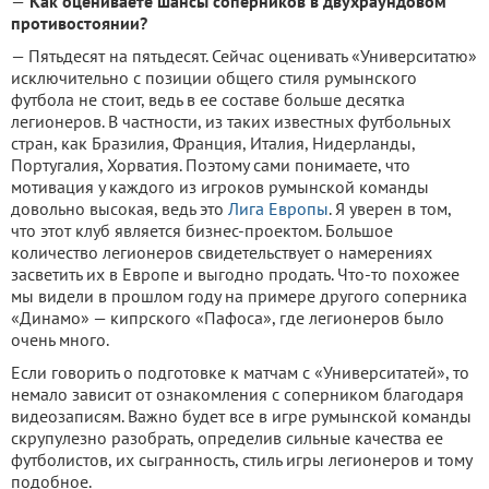
—
Как оцениваете шансы соперников в двухраундовом
противостоянии?
— Пятьдесят на пятьдесят. Сейчас оценивать «Университатю»
исключительно с позиции общего стиля румынского
футбола не стоит, ведь в ее составе больше десятка
легионеров. В частности, из таких известных футбольных
стран, как Бразилия, Франция, Италия, Нидерланды,
Португалия, Хорватия. Поэтому сами понимаете, что
мотивация у каждого из игроков румынской команды
довольно высокая, ведь это
Лига Европы
. Я уверен в том,
что этот клуб является бизнес-проектом. Большое
количество легионеров свидетельствует о намерениях
засветить их в Европе и выгодно продать. Что-то похожее
мы видели в прошлом году на примере другого соперника
«Динамо» — кипрского «Пафоса», где легионеров было
очень много.
Если говорить о подготовке к матчам с «Университатей», то
немало зависит от ознакомления с соперником благодаря
видеозаписям. Важно будет все в игре румынской команды
скрупулезно разобрать, определив сильные качества ее
футболистов, их сыгранность, стиль игры легионеров и тому
подобное.