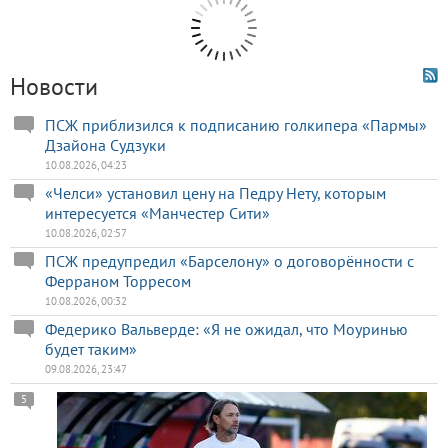
Новости
ПСЖ приблизился к подписанию голкипера «Пармы»
Дзайона Судзуки
10.08.2026, 04:23
«Челси» установил цену на Педру Нету, которым
интересуется «Манчестер Сити»
10.08.2026, 02:57
ПСЖ предупредил «Барселону» о договорённости с
Ферраном Торресом
10.08.2026, 00:32
Федерико Вальверде: «Я не ожидал, что Моуринью
будет таким»
09.08.2026, 23:47
5