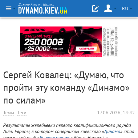
Динамо Киев от Шурика
RU
Сергей Ковалец: «Думаю, что
пройти эту команду «Динамо»
по силам»
Темы
Теги
17.06.2026, 14:42
Результаты жеребьевки первого квалификационного раунда
Лиги Европы, в котором соперником киевского «
Динамо
» стал
румынский клуб «
Университатя
» (Клуж-Напока), в