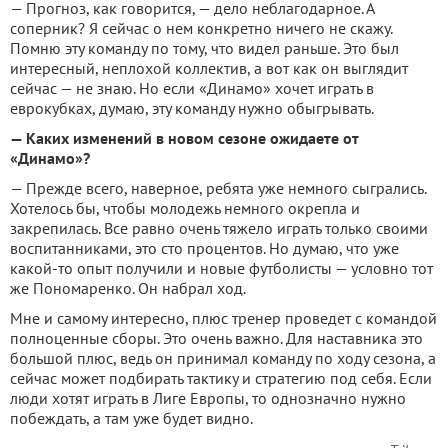
— Прогноз, как говорится, — дело неблагодарное. А
соперник? Я сейчас о нем конкретно ничего не скажу.
Помню эту команду по тому, что видел раньше. Это был
интересный, неплохой коллектив, а вот как он выглядит
сейчас — не знаю. Но если «Динамо» хочет играть в
еврокубках, думаю, эту команду нужно обыгрывать.
— Каких изменений в новом сезоне ожидаете от
«Динамо»?
— Прежде всего, наверное, ребята уже немного сыгрались.
Хотелось бы, чтобы молодежь немного окрепла и
закрепилась. Все равно очень тяжело играть только своими
воспитанниками, это сто процентов. Но думаю, что уже
какой-то опыт получили и новые футболисты — условно тот
же Пономаренко. Он набрал ход.
Мне и самому интересно, плюс тренер проведет с командой
полноценные сборы. Это очень важно. Для наставника это
большой плюс, ведь он принимал команду по ходу сезона, а
сейчас может подбирать тактику и стратегию под себя. Если
люди хотят играть в Лиге Европы, то однозначно нужно
побеждать, а там уже будет видно.