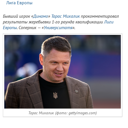
Лига Европы
Бывший игрок «
Динамо
»
Тарас Михалик
прокомментировал
результаты жеребьевки 1-го раунда квалификации
Лиги
Европы
. Соперник — «
Университатя
».
Тарас Михалик (фото: gettyimages.com)