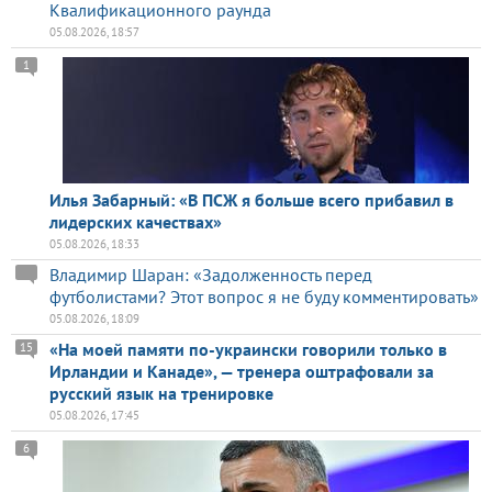
Квалификационного раунда
05.08.2026, 18:57
1
Илья Забарный: «В ПСЖ я больше всего прибавил в
лидерских качествах»
05.08.2026, 18:33
Владимир Шаран: «Задолженность перед
футболистами? Этот вопрос я не буду комментировать»
05.08.2026, 18:09
«На моей памяти по-украински говорили только в
15
Ирландии и Канаде», — тренера оштрафовали за
русский язык на тренировке
05.08.2026, 17:45
6