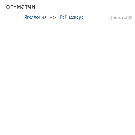
Топ-матчи
Ягеллония
- : -
Рейнджерс
6 августа 19:00