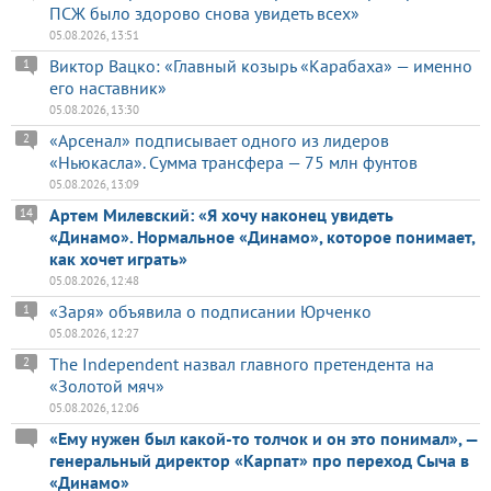
ПСЖ было здорово снова увидеть всех»
05.08.2026, 13:51
Виктор Вацко: «Главный козырь «Карабаха» — именно
1
его наставник»
05.08.2026, 13:30
«Арсенал» подписывает одного из лидеров
2
«Ньюкасла». Сумма трансфера — 75 млн фунтов
05.08.2026, 13:09
Артем Милевский: «Я хочу наконец увидеть
14
«Динамо». Нормальное «Динамо», которое понимает,
как хочет играть»
05.08.2026, 12:48
«Заря» объявила о подписании Юрченко
1
05.08.2026, 12:27
The Independent назвал главного претендента на
2
«Золотой мяч»
05.08.2026, 12:06
«Ему нужен был какой-то толчок и он это понимал», —
генеральный директор «Карпат» про переход Сыча в
«Динамо»