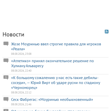
Новости
Жозе Моуринью ввел строгие правила для игроков
«Реала»
08.08.2026, 23:08
«Атлетико» принял окончательное решение по
Хулиану Альваресу
08.08.2026, 22:40
«К большому сожалению у нас есть такие дебилы-
1
соседи», — Юрий Вирт об ударе русни по стадиону
«Черноморец»
08.08.2026, 22:12
Сеск Фабрегас: «Моуринью необыкновенный»
08.08.2026, 21:46
1