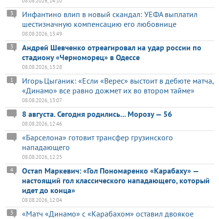
08.08.2026, 14:10
Инфантино влип в новый скандал: УЕФА выплатил
3
шестизначную компенсацию его любовнице
08.08.2026, 13:49
Андрей Шевченко отреагировал на удар россии по
3
стадиону «Черноморец» в Одессе
08.08.2026, 13:28
Игорь Цыганик: «Если «Верес» выстоит в дебюте матча,
1
«Динамо» все равно дожмет их во втором тайме»
08.08.2026, 13:07
8 августа. Сегодня родились... Морозу — 56
08.08.2026, 12:46
«Барселона» готовит трансфер грузинского
нападающего
08.08.2026, 12:25
Остап Маркевич: «Гол Пономаренко «Карабаху» —
4
настоящий гол классического нападающего, который
идет до конца»
08.08.2026, 12:04
«Матч «Динамо» с «Карабахом» оставил двоякое
3