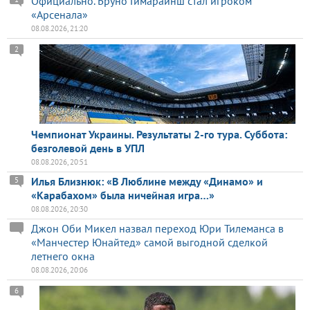
Официально. Бруно Гимарайнш стал игроком
«Арсенала»
08.08.2026, 21:20
2
Чемпионат Украины. Результаты 2-го тура. Суббота:
безголевой день в УПЛ
08.08.2026, 20:51
Илья Близнюк: «В Люблине между «Динамо» и
5
«Карабахом» была ничейная игра…»
08.08.2026, 20:30
Джон Оби Микел назвал переход Юри Тилеманса в
«Манчестер Юнайтед» самой выгодной сделкой
летнего окна
08.08.2026, 20:06
6