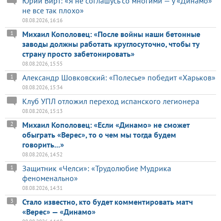
Юрий Вирт: «Я не соглашусь со многими — у «Динамо»
не все так плохо»
08.08.2026, 16:16
Михаил Кополовец: «После войны наши бетонные
1
заводы должны работать круглосуточно, чтобы ту
страну просто забетонировать»
08.08.2026, 15:55
Александр Шовковский: «Полесье» победит «Харьков»
1
08.08.2026, 15:34
Клуб УПЛ отложил переход испанского легионера
08.08.2026, 15:13
Михаил Кополовец: «Если «Динамо» не сможет
2
обыграть «Верес», то о чем мы тогда будем
говорить...»
08.08.2026, 14:52
Защитник «Челси»: «Трудолюбие Мудрика
1
феноменально»
08.08.2026, 14:31
Стало известно, кто будет комментировать матч
3
«Верес» — «Динамо»