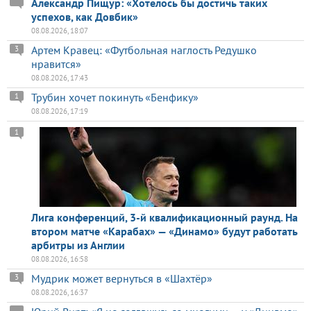
Александр Пищур: «Хотелось бы достичь таких
успехов, как Довбик»
08.08.2026, 18:07
Артем Кравец: «Футбольная наглость Редушко
3
нравится»
08.08.2026, 17:43
Трубин хочет покинуть «Бенфику»
1
08.08.2026, 17:19
1
Лига конференций, 3-й квалификационный раунд. На
втором матче «Карабах» — «Динамо» будут работать
арбитры из Англии
08.08.2026, 16:58
Мудрик может вернуться в «Шахтёр»
3
08.08.2026, 16:37