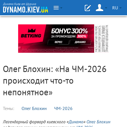
Динамо Киев от Шурика
RU
Олег Блохин: «На ЧМ-2026
происходит что-то
непонятное»
Темы:
Олег Блохин
ЧМ-2026
Легендарный форвард киевского «
Динамо
»
Олег Блохин