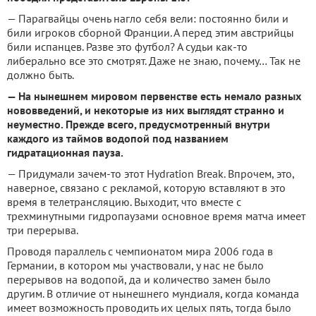
— Парагвайцы очень нагло себя вели: постоянно били и
били игроков сборной Франции. А перед этим австрийцы
били испанцев. Разве это футбол? А судьи как-то
либерально все это смотрят. Даже не знаю, почему… Так не
должно быть.
— На нынешнем мировом первенстве есть немало разных
нововведений, и некоторые из них выглядят странно и
неуместно. Прежде всего, предусмотренный внутри
каждого из таймов водопой под названием
гидратационная пауза.
— Придумали зачем-то этот Hydration Break. Впрочем, это,
наверное, связано с рекламой, которую вставляют в это
время в телетрансляцию. Выходит, что вместе с
трехминутными гидропаузами основное время матча имеет
три перерыва.
Проводя параллель с чемпионатом мира 2006 года в
Германии, в котором мы участвовали, у нас не было
перерывов на водопой, да и количество замен было
другим. В отличие от нынешнего мундиаля, когда команда
имеет возможность проводить их целых пять, тогда было