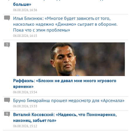
больше»
06.08.2026, 16:36
Илья Близнюк: «Многое будет зависеть от того,
насколько надежно «Динамо» сыграет в обороне.
Пока что с этим проблемы»
06.08.2026, 16:15
3
Раффаэль: «Блохин не давал мне много игрового
времени»
06.08.2026, 15:54
Бруно Гимарайнш прошел медосмотр для «Арсенала»
06.08.2026, 15:33
Виталий Косовский: «Надеюсь, что Пономаренко,
9
наконец, забьет гол»
06.08.2026, 15:12