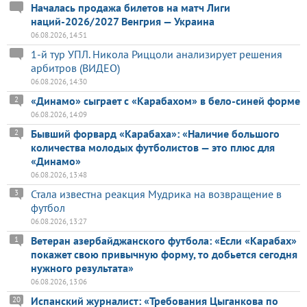
Началась продажа билетов на матч Лиги
наций-2026/2027 Венгрия — Украина
06.08.2026, 14:51
1-й тур УПЛ. Никола Риццоли анализирует решения
арбитров (ВИДЕО)
06.08.2026, 14:30
«Динамо» сыграет с «Карабахом» в бело-синей форме
2
06.08.2026, 14:09
Бывший форвард «Карабаха»: «Наличие большого
2
количества молодых футболистов — это плюс для
«Динамо»
06.08.2026, 13:48
Стала известна реакция Мудрика на возвращение в
3
футбол
06.08.2026, 13:27
Ветеран азербайджанского футбола: «Если «Карабах»
1
покажет свою привычную форму, то добьется сегодня
нужного результата»
06.08.2026, 13:06
Испанский журналист: «Требования Цыганкова по
20