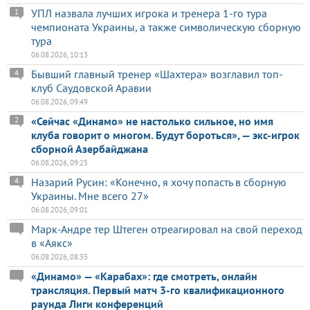
УПЛ назвала лучших игрока и тренера 1-го тура
1
чемпионата Украины, а также символическую сборную
тура
06.08.2026, 10:13
Бывший главный тренер «Шахтера» возглавил топ-
4
клуб Саудовской Аравии
06.08.2026, 09:49
«Сейчас «Динамо» не настолько сильное, но имя
2
клуба говорит о многом. Будут бороться», — экс-игрок
сборной Азербайджана
06.08.2026, 09:25
Назарий Русин: «Конечно, я хочу попасть в сборную
4
Украины. Мне всего 27»
06.08.2026, 09:01
Марк-Андре тер Штеген отреагировал на свой переход
в «Аякс»
06.08.2026, 08:35
«Динамо» — «Карабах»: где смотреть, онлайн
трансляция. Первый матч 3-го квалификационного
раунда Лиги конференций