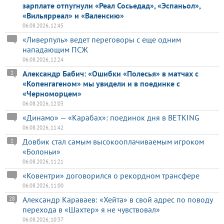
зарплате отпугнули «Реал Сосьедад», «Эспаньол»,
«Вильярреал» и «Валенсию»
06.08.2026, 12:45
«Ливерпуль» ведет переговоры с еще одним
нападающим ПСЖ
06.08.2026, 12:24
Александр Бабич: «Ошибки «Полесья» в матчах с
1
«Копенгагеном» мы увидели и в поединке с
«Черноморцем»
06.08.2026, 12:03
«Динамо» — «Карабах»: поединок дня в BETKING
06.08.2026, 11:42
Довбик стал самым высокооплачиваемым игроком
1
«Болоньи»
06.08.2026, 11:21
«Ковентри» договорился о рекордном трансфере
06.08.2026, 11:00
Александр Караваев: «Хейта» в свой адрес по поводу
28
перехода в «Шахтер» я не чувствовал»
06.08.2026, 10:37