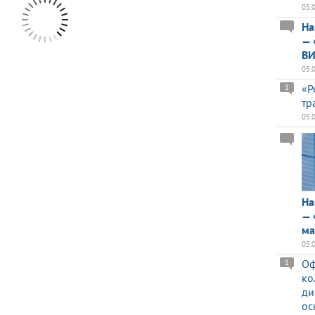
05.
На
— 
ВИ
05.
«Р
1
тр
05.
На
— 
ма
05.
Оф
1
ко
ди
ос