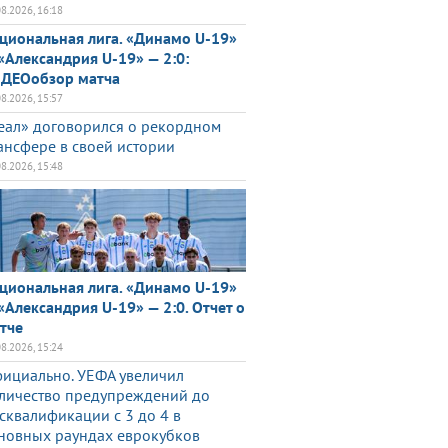
08.2026, 16:18
циональная лига. «Динамо U-19»
«Александрия U-19» — 2:0:
ДЕОобзор матча
08.2026, 15:57
еал» договорился о рекордном
ансфере в своей истории
08.2026, 15:48
циональная лига. «Динамо U-19»
«Александрия U-19» — 2:0. Отчет о
тче
08.2026, 15:24
ициально. УЕФА увеличил
личество предупреждений до
сквалификации с 3 до 4 в
новных раундах еврокубков