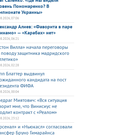
ег Саленко: «Где мы видели
овень Пономаренко? В
мпионате Украины»
08.2026, 07:06
ександр Алиев: «Фаворита в паре
инамо» — «Карабах» нет»
08.2026, 06:21
стон Вилла» начала переговоры
 поводу защитника мадридского
тлетико»
08.2026, 02:28
пп Блаттер выдвинул
ожиданного кандидата на пост
езидента ФИФА
08.2026, 00:04
едраг Миятович: «Вся ситуация
ворит мне, что Винисиус не
одлит контракт с «Реалом»
08.2026, 23:12
рсенал» и «Ньюкасл» согласовали
ансфер Бруно Гимарайнса