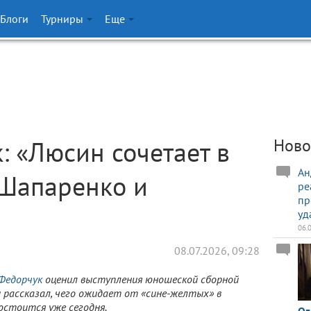
Блоги
Турниры
Еще
: «Люсин сочетает в
Ново
Ан
 Шапаренко и
ре
пр
уд
06.
08.07.2026, 09:28
Федорчук
оценил выступления юношеской сборной
 и рассказал, чего ожидает от «сине-желтых» в
остоится уже сегодня.