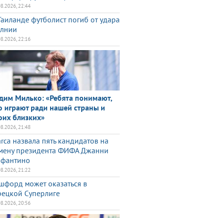
08.2026, 22:44
Таиланде футболист погиб от удара
лнии
08.2026, 22:16
дим Милько: «Ребята понимают,
о играют ради нашей страны и
оих близких»
08.2026, 21:48
rca назвала пять кандидатов на
мену президента ФИФА Джанни
фантино
08.2026, 21:22
шфорд может оказаться в
рецкой Суперлиге
08.2026, 20:56