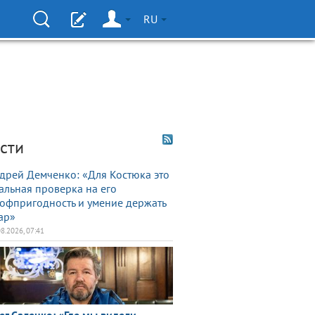
RU
сти
дрей Демченко: «Для Костюка это
альная проверка на его
офпригодность и умение держать
ар»
08.2026, 07:41