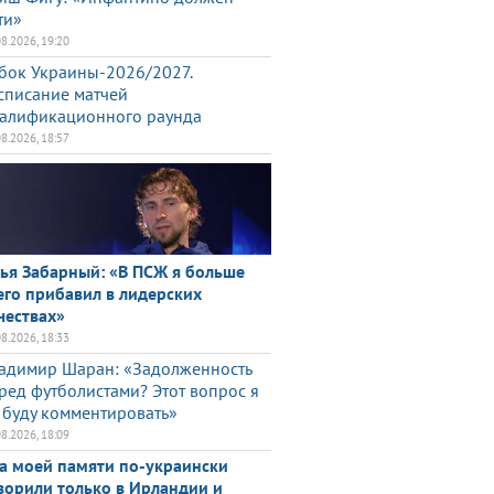
ти»
08.2026, 19:20
бок Украины-2026/2027.
списание матчей
алификационного раунда
08.2026, 18:57
ья Забарный: «В ПСЖ я больше
его прибавил в лидерских
чествах»
08.2026, 18:33
адимир Шаран: «Задолженность
ред футболистами? Этот вопрос я
 буду комментировать»
08.2026, 18:09
а моей памяти по-украински
ворили только в Ирландии и