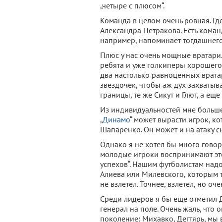
„четыре с плюсом“.
Команда в целом очень ровная. Г
Александра Петракова. Есть команд
например, напоминает тогдашнег
Плюс у нас очень мощные вратари
ребята и уже голкиперы хорошего 
два настолько равноценных вратар
звездочек, чтобы аж дух захватывал
границы, те же Сикут и Глют, а еще
Из индивидуальностей мне больше
„
Динамо
“ может вырасти игрок, ко
Шапаренко. Он может и на атаку сы
Однако я не хотел бы много говор
молодые игроки воспринимают это
успехов“. Нашим футболистам надо
Алиева или Милевского, которым т
не взлетел. Точнее, взлетел, но оче
Среди лидеров я бы еще отметил Д
генерал на поле. Очень жаль, что 
поколение: Михавко, Дегтярь, мы 