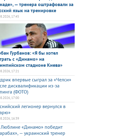
наде», — тренера оштрафовали за
сский язык на тренировке
08.2026, 17:45
рбан Гурбанов: «Я бы хотел
грать с «Динамо» на
импийском стадионе Киева»
08.2026, 17:21
дрик впервые сыграл за «Челси»
сле дисквалификации из-за
пинга (ФОТО)
08.2026, 17:00
снийский легионер вернулся в
арю»
08.2026, 16:39
 Люблине «Динамо» победит
арабах», — украинский тренер