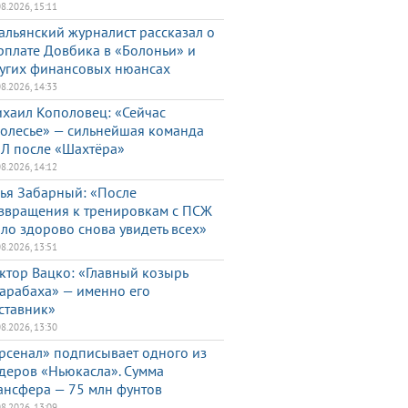
08.2026, 15:11
альянский журналист рассказал о
рплате Довбика в «Болоньи» и
угих финансовых нюансах
08.2026, 14:33
хаил Кополовец: «Сейчас
олесье» — сильнейшая команда
Л после «Шахтёра»
08.2026, 14:12
ья Забарный: «После
звращения к тренировкам с ПСЖ
ло здорово снова увидеть всех»
08.2026, 13:51
ктор Вацко: «Главный козырь
арабаха» — именно его
ставник»
08.2026, 13:30
рсенал» подписывает одного из
деров «Ньюкасла». Сумма
ансфера — 75 млн фунтов
08.2026, 13:09