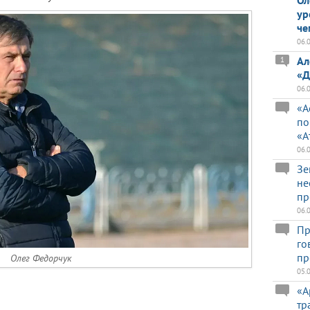
Ол
ур
че
06.
Ал
1
«Д
06.
«А
по
«А
06.
Зе
не
пр
06.
Пр
го
пр
Олег Федорчук
05.
«А
тр