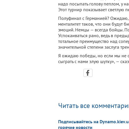
надо посыпать голову пеплом, у н
Этот турнир показывает светлую п
Полуфинал с Германией? Ожидаю, 
менталитет таков, что они будут б
эмоций. Немцы — всегда бойцы. П
Успокаиваться рано, ведь в преды
тотальное преимущество над соперн
значительной степени заслуга тре
Я ожидаю победы, но если мы не 
сыграть с нами злую шутку», — ска
Читать все комментарии
Подписывайтесь на Dynamo.kiev.u
горячие новости