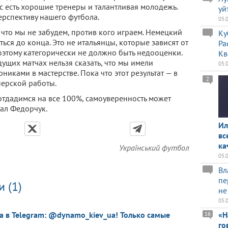
ас есть хорошие тренеры и талантливая молодежь.
уй
ерспективу нашего футбола.
05.
что мы не забудем, против кого играем. Немецкий
Ку
иться до конца. Это не итальянцы, которые зависят от
Ра
оэтому категорически не должно быть недооценки.
Кв
дущих матчах нельзя сказать, что мы имели
05.
иками в мастерстве. Пока что этот результат — в
2
нерской работы.
отдадимся на все 100%, самоуверенность может
зал Федорчук.
Ил
вс
ка
Український футбол
05.
Вл
пе
 (1)
не
05.
a в Telegram: @dynamo_kiev_ua! Только самые
«Н
16
го