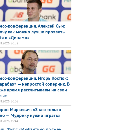
есс-конференция. Алексей Сыч:
очу как можно лучше проявить
бя в «Динамо»
08.2026, 20:32
есс-конференция. Игорь Костюк:
арабах» — непростой соперник. В
 же время рассчитываем на свои
лы»
08.2026, 20:08
рон Маркевич: «Знаю только
но — Мудрику нужно играть»
08.2026, 19:44
иш Фигу: «Инфантино должен