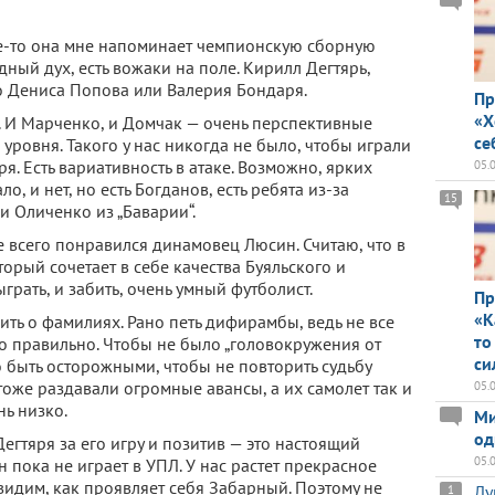
де-то она мне напоминает чемпионскую сборную
ный дух, есть вожаки на поле. Кирилл Дегтярь,
о Дениса Попова или Валерия Бондаря.
Пр
«Х
. И Марченко, и Домчак — очень перспективные
се
уровня. Такого у нас никогда не было, чтобы играли
я. Есть вариативность в атаке. Возможно, ярких
05.
о, и нет, но есть Богданов, есть ребята из-за
15
 и Оличенко из „Баварии“.
 всего понравился динамовец Люсин. Считаю, что в
торый сочетает в себе качества Буяльского и
грать, и забить, очень умный футболист.
Пр
«К
ить о фамилиях. Рано петь дифирамбы, ведь не все
то
 правильно. Чтобы не было „головокружения от
си
 быть осторожными, чтобы не повторить судьбу
оже раздавали огромные авансы, а их самолет так и
05.
нь низко.
Ми
од
егтяря за его игру и позитив — это настоящий
05.
он пока не играет в УПЛ. У нас растет прекрасное
видим, как проявляет себя Забарный. Поэтому не
Лу
1