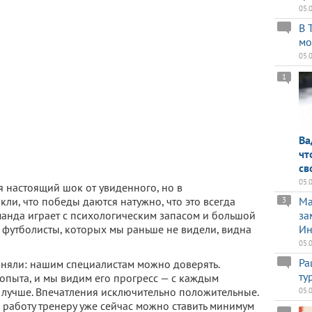
05.
В 
мо
05.
1
Ва
чт
св
05.
я настоящий шок от увиденного, но в
и, что победы даются натужно, что это всегда
Ma
3
манда играет с психологическим запасом и большой
за
 футболисты, которых мы раньше не видели, видна
Ин
05.
Ра
оняли: нашим специалистам можно доверять.
ту
пыта, и мы видим его прогресс — с каждым
и лучше. Впечатления исключительно положительные.
05.
а работу тренеру уже сейчас можно ставить минимум