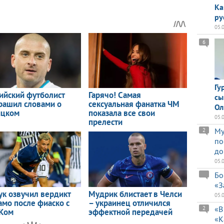
Ка
ру
05.
6
Гу
сы
Ол
05.
Му
2
по
до
05.
Бо
«З
05.
«В
2
«К