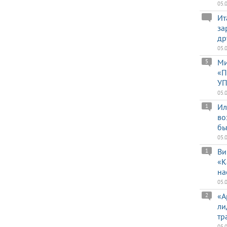
05.
Ит
за
др
05.
Ми
5
«П
УП
05.
Ил
1
во
бы
05.
Ви
1
«К
на
05.
«А
2
ли
тр
05.