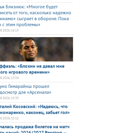
ья Близнюк: «Многое будет
висеть от того, насколько надежно
инамо» сыграет в обороне. Пока
о с этим проблемы»
08.2026, 16:15
ффаэль: «Блохин не давал мне
ого игрового времени»
08.2026, 15:54
уно Гимарайнш прошел
досмотр для «Арсенала»
08.2026, 15:33
талий Косовский: «Надеюсь, что
номаренко, наконец, забьет гол»
08.2026, 15:12
чалась продажа билетов на матч
ги наций-2026/2027 Венгрия —