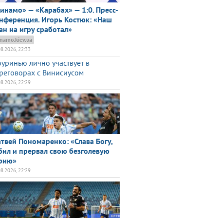
инамо» — «Карабах» — 1:0. Пресс-
нференция. Игорь Костюк: «Наш
ан на игру сработал»
namo.kiev.ua
08.2026, 22:33
уринью лично участвует в
реговорах с Винисиусом
08.2026, 22:29
твей Пономаренко: «Слава Богу,
бил и прервал свою безголевую
рию»
08.2026, 22:29