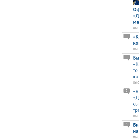
Оф
«Д
ма
06.
«К
ко
06.
Бы
«К
то
ко
06.
«В
2
«Д
сы
тр
06.
Ви
3
на
06.