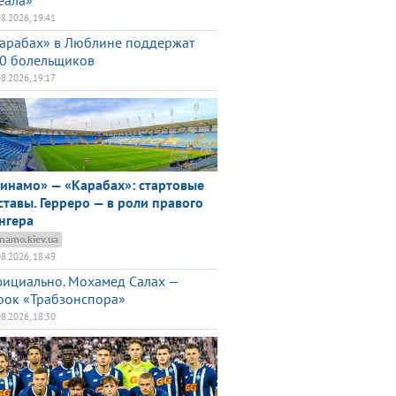
еала»
08.2026, 19:41
арабах» в Люблине поддержат
0 болельщиков
08.2026, 19:17
инамо» — «Карабах»: стартовые
ставы. Герреро — в роли правого
нгера
namo.kiev.ua
08.2026, 18:49
ициально. Мохамед Салах —
рок «Трабзонспора»
08.2026, 18:30