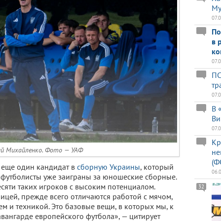
Му
07.
По
в 
ко
07.
ПС
тр
07.
В 
Ви
07.
Кр
й Михайленко. Фото — УАФ
не
(Ф
ь еще один кандидат в
сборную Украины
, который
06.
е футболисты уже заиграны за юношеские сборные.
десяти таких игроков с высоким потенциалом.
32
ицей, прежде всего отличаются работой с мячом,
м и техникой. Это базовые вещи, в которых мы, к
авангарде европейского футбола», — цитирует