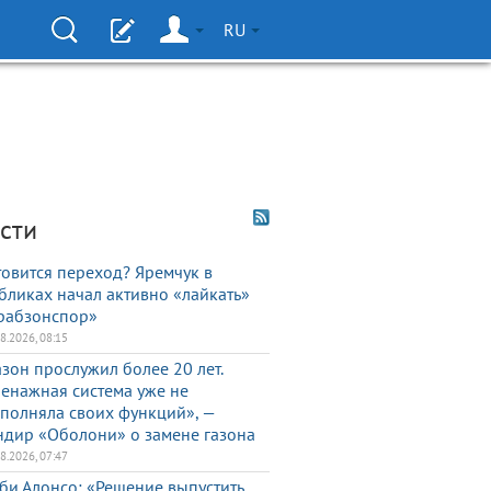
RU
сти
товится переход? Яремчук в
бликах начал активно «лайкать»
рабзонспор»
08.2026, 08:15
азон прослужил более 20 лет.
енажная система уже не
полняла своих функций», —
ндир «Оболони» о замене газона
08.2026, 07:47
би Алонсо: «Решение выпустить