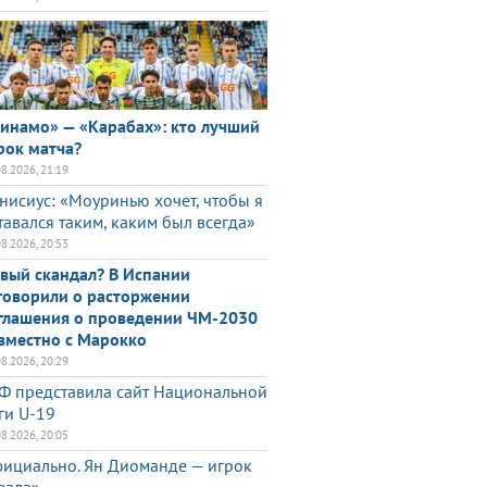
инамо» — «Карабах»: кто лучший
рок матча?
08.2026, 21:19
нисиус: «Моуринью хочет, чтобы я
тавался таким, каким был всегда»
08.2026, 20:53
вый скандал? В Испании
говорили о расторжении
глашения о проведении ЧМ-2030
вместно с Марокко
08.2026, 20:29
Ф представила сайт Национальной
ги U-19
08.2026, 20:05
ициально. Ян Диоманде — игрок