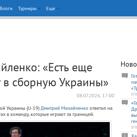
Блоги
Турниры
Еще
ленко: «Есть еще
Ново
Го
 в сборную Украины»
па
«Т
07.
08.07.2026, 17:00
«Г
ой Украины (U-19)
Дмитрий Михайленко
ответил на
Др
х в команду, которые играют за границей.
вы
ге
07.
Ха
1