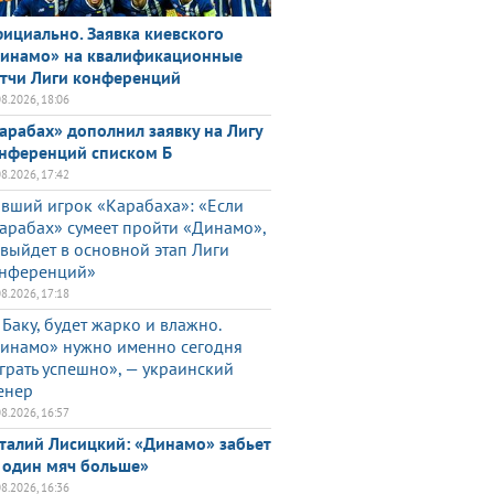
ициально. Заявка киевского
инамо» на квалификационные
тчи Лиги конференций
08.2026, 18:06
арабах» дополнил заявку на Лигу
нференций списком Б
08.2026, 17:42
вший игрок «Карабаха»: «Если
арабах» сумеет пройти «Динамо»,
 выйдет в основной этап Лиги
нференций»
08.2026, 17:18
 Баку, будет жарко и влажно.
инамо» нужно именно сегодня
грать успешно», — украинский
енер
08.2026, 16:57
талий Лисицкий: «Динамо» забьет
 один мяч больше»
08.2026, 16:36