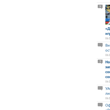
9
«Д
иг
06.
Ви
ос
06.
Но
3
за
со
со
06.
УА
ли
06.
Оф