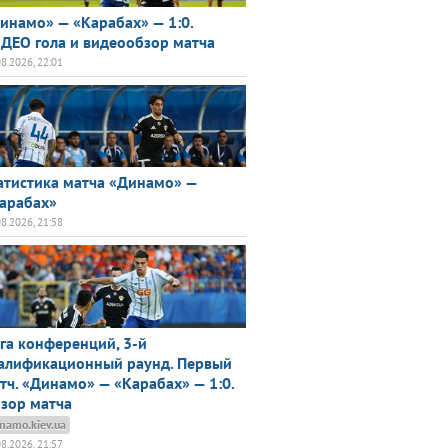
инамо» — «Карабах» — 1:0.
ДЕО гола и видеообзор матча
08.2026, 22:01
атистика матча «Динамо» —
арабах»
08.2026, 21:58
га конференций, 3-й
алификационный раунд. Первый
тч. «Динамо» — «Карабах» — 1:0.
зор матча
namo.kiev.ua
08.2026, 21:57