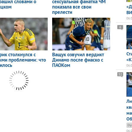
«Д
ВИ
06.
6
Ст
«К
06.
52
Ли
кв
ма
Об
Dy
06.