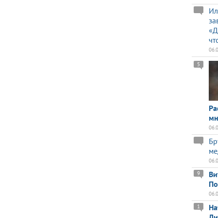
Ил
за
«Д
чт
06.
5
Ра
мн
06.
Бр
ме
06.
Ви
9
По
06.
На
1
Ли