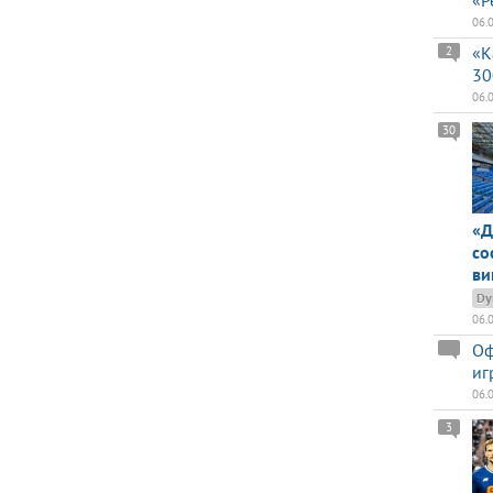
«Р
06.
«К
2
30
06.
30
«Д
со
ви
Dy
06.
Оф
иг
06.
3