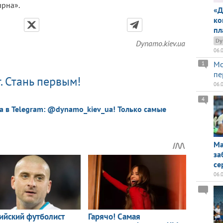
ирна».
«Д
ко
пл
Dy
Dynamo.kiev.ua
06.
Мо
1
пе
. Стань первым!
06.
4
a в Telegram: @dynamo_kiev_ua! Только самые
Ма
за
се
06.