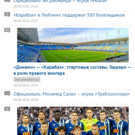
Официально. Ян Диоманде — игрок «Реала»
06.08.2026, 19:41
«Карабах» в Люблине поддержат 300 болельщиков
2
06.08.2026, 19:17
30
«Динамо» — «Карабах»: стартовые составы. Герреро —
в роли правого вингера
Dynamo.kiev.ua
06.08.2026, 18:49
Официально. Мохамед Салах — игрок «Трабзонспора»
06.08.2026, 18:30
4