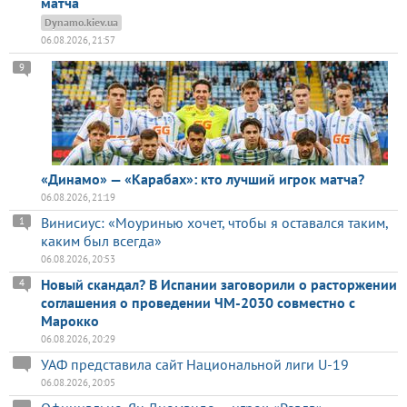
матча
Dynamo.kiev.ua
06.08.2026, 21:57
9
«Динамо» — «Карабах»: кто лучший игрок матча?
06.08.2026, 21:19
Винисиус: «Моуринью хочет, чтобы я оставался таким,
1
каким был всегда»
06.08.2026, 20:53
Новый скандал? В Испании заговорили о расторжении
4
соглашения о проведении ЧМ-2030 совместно с
Марокко
06.08.2026, 20:29
УАФ представила сайт Национальной лиги U-19
06.08.2026, 20:05