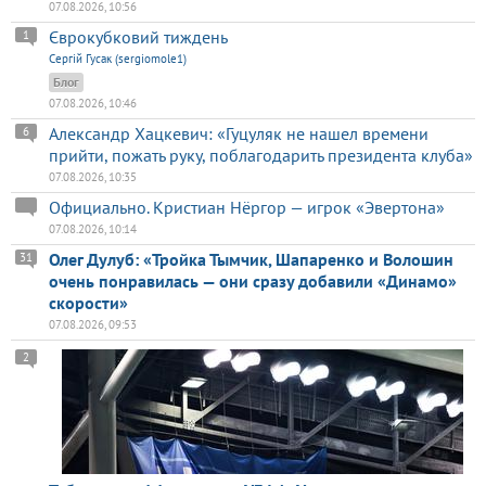
07.08.2026, 10:56
Єврокубковий тиждень
1
Сергій Гусак (sergiomole1)
Блог
07.08.2026, 10:46
Александр Хацкевич: «Гуцуляк не нашел времени
6
прийти, пожать руку, поблагодарить президента клуба»
07.08.2026, 10:35
Официально. Кристиан Нёргор — игрок «Эвертона»
07.08.2026, 10:14
Олег Дулуб: «Тройка Тымчик, Шапаренко и Волошин
31
очень понравилась — они сразу добавили «Динамо»
скорости»
07.08.2026, 09:53
2