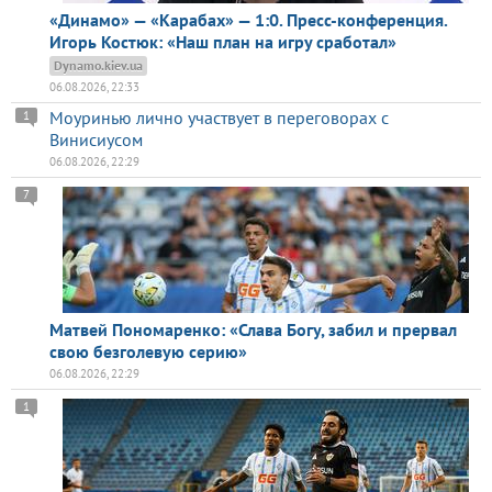
«Динамо» — «Карабах» — 1:0. Пресс-конференция.
Игорь Костюк: «Наш план на игру сработал»
Dynamo.kiev.ua
06.08.2026, 22:33
Моуринью лично участвует в переговорах с
1
Винисиусом
06.08.2026, 22:29
7
Матвей Пономаренко: «Слава Богу, забил и прервал
свою безголевую серию»
06.08.2026, 22:29
1