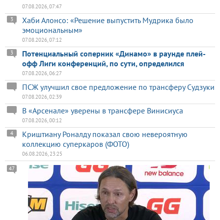
07.08.2026, 07:47
Хаби Алонсо: «Решение выпустить Мудрика было
3
эмоциональным»
07.08.2026, 07:12
Потенциальный соперник «Динамо» в раунде плей-
3
офф Лиги конференций, по сути, определился
07.08.2026, 06:27
ПСЖ улучшил свое предложение по трансферу Судзуки
07.08.2026, 02:39
В «Арсенале» уверены в трансфере Винисиуса
07.08.2026, 00:12
Криштиану Роналду показал свою невероятную
4
коллекцию суперкаров (ФОТО)
06.08.2026, 23:25
47