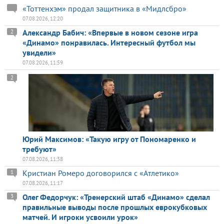
«Тоттенхэм» продал защитника в «Мидлсбро»
07.08.2026, 12:20
Александр Бабич: «Впервые в новом сезоне игра
2
«Динамо» понравилась. Интересный футбол мы
увидели»
07.08.2026, 11:59
2
Юрий Максимов: «Такую игру от Пономаренко и
требуют»
07.08.2026, 11:38
Кристиан Ромеро договорился с «Атлетико»
1
07.08.2026, 11:17
Олег Федорчук: «Тренерский штаб «Динамо» сделал
3
правильные выводы после прошлых еврокубковых
матчей. И игроки усвоили урок»