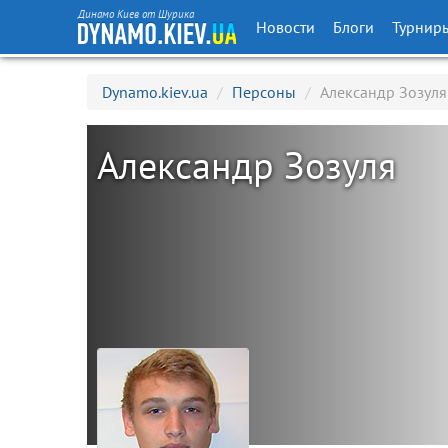
Динамо Киев от Шурика
Новости
Блоги
Турнир
Dynamo.kiev.ua
/
Персоны
/
Александр Зозуля
Александр Зозуля