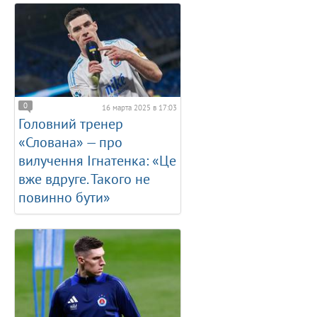
0
16 марта 2025 в 17:03
Головний тренер
«Слована» — про
вилучення Ігнатенка: «Це
вже вдруге. Такого не
повинно бути»