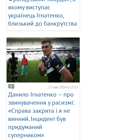
якому виступає
українець Ігнатенко,
близький до банкрутства
9
17 мая 2024 в 13:15
Данило Ігнатенко — про
звинувачення у расизмі:
«Справа закрита і я не
винний. Інцидент був
придуманий
суперником»