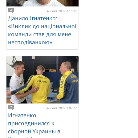
4
4 июня 2022 в 15:11
Данило Ігнатенко:
«Виклик до національної
команди став для мене
несподіванкою»
2
4 июня 2022 в 07:27
Игнатенко
присоединился к
сборной Украины в