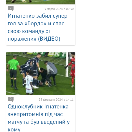
2
3 марта 2024 в 09:30
Игнатенко забил супер-
гол за «Бордо» и спас
свою команду от
поражения (ВИДЕО)
0
25 февраля 2024 в 14:11
Одноклубник Ігнатенка
знепритомнів під час
матчу та був введений у
кому