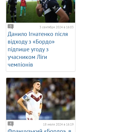
0
3 сентября 2024 в 16:03
Данило Ігнатенко після
відходу з «Бордо»
підпише угоду з
учасником Ліги
чемпіонів
4
18 июля 2024 в 16:19
Французький «Бордо», в