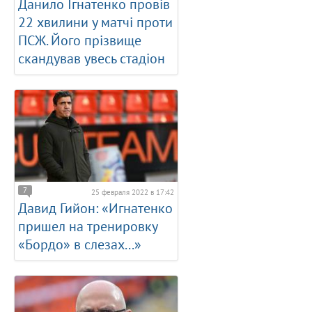
Данило Ігнатенко провів
22 хвилини у матчі проти
ПСЖ. Його прізвище
скандував увесь стадіон
7
25 февраля 2022 в 17:42
Давид Гийон: «Игнатенко
пришел на тренировку
«Бордо» в слезах...»