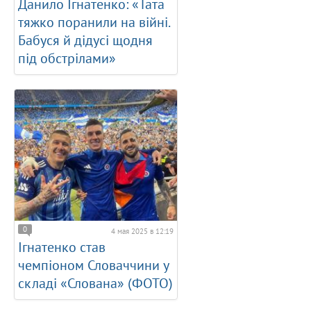
Данило Ігнатенко: «Тата
тяжко поранили на війні.
Бабуся й дідусі щодня
під обстрілами»
0
4 мая 2025 в 12:19
Ігнатенко став
чемпіоном Словаччини у
складі «Слована» (ФОТО)