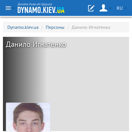
Динамо Киев от Шурика
RU
Dynamo.kiev.ua
/
Персоны
/
Данило Игнатенко
Данило Игнатенко