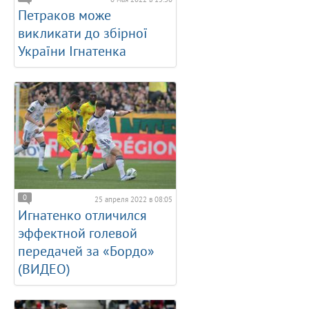
Петраков може
викликати до збірної
України Ігнатенка
0
25 апреля 2022 в 08:05
Игнатенко отличился
эффектной голевой
передачей за «Бордо»
(ВИДЕО)