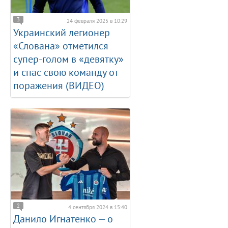
3
24 февраля 2025 в 10:29
Украинский легионер
«Слована» отметился
супер-голом в «девятку»
и спас свою команду от
поражения (ВИДЕО)
2
4 сентября 2024 в 15:40
Данило Игнатенко — о