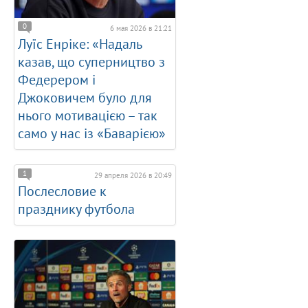
0
6 мая 2026 в 21:21
Луїс Енріке: «Надаль
казав, що суперництво з
Федерером і
Джоковичем було для
нього мотивацією – так
само у нас із «Баварією»
1
29 апреля 2026 в 20:49
Послесловие к
празднику футбола