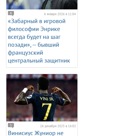
6
6 января 2026 в 11:04
«Забарный в игровой
философии Энрике
всегда будет на шаг
позади», — бывший
французский
центральный защитник
1
26 декабря 2025 в 16:02
Винисиус Жуниор не