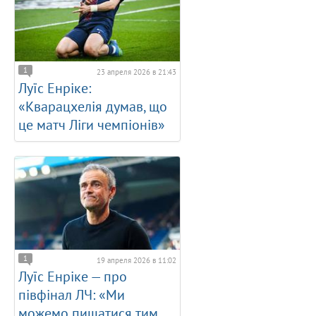
1
23 апреля 2026 в 21:43
Луїс Енріке:
«Кварацхелія думав, що
це матч Ліги чемпіонів»
1
19 апреля 2026 в 11:02
Луїс Енріке — про
півфінал ЛЧ: «Ми
можемо пишатися тим,