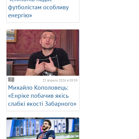
футболістам особливу
енергію»
7
25 апреля 2026 в 09:59
Михайло Кополовець:
«Енріке побачив якісь
слабкі якості Забарного»