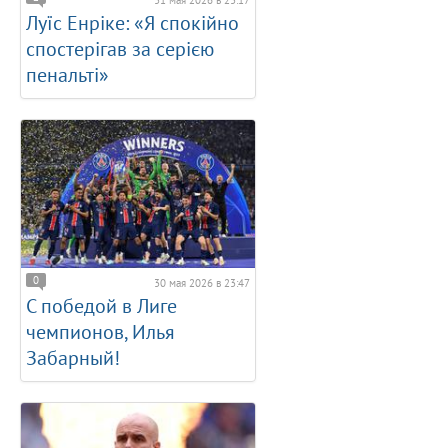
31 мая 2026 в 23:17
Луїс Енріке: «Я спокійно
спостерігав за серією
пенальті»
0
30 мая 2026 в 23:47
С победой в Лиге
чемпионов, Илья
Забарный!