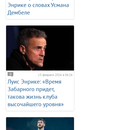
Энрике о словах Усмана
Дембеле
0
13 февраля 2026 в 06:26
Луис Энрике: «Время
Забарного придет,
такова жизнь клуба
высочайшего уровня»