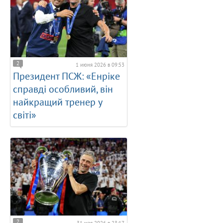
2
1 июня 2026 в 09:53
Президент ПСЖ: «Енріке
справді особливий, він
найкращий тренер у
світі»
2