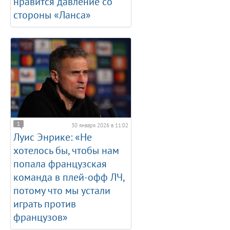
нравится давление со
стороны «Ланса»
1
30 января 2026 в 11:02
Луис Энрике: «Не
хотелось бы, чтобы нам
попала французская
команда в плей-офф ЛЧ,
потому что мы устали
играть против
французов»