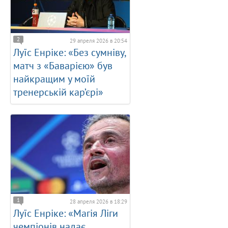
2
29 апреля 2026 в 20:54
Луїс Енріке: «Без сумніву,
матч з «Баварією» був
найкращим у моїй
тренерській кар’єрі»
1
28 апреля 2026 в 18:29
Луїс Енріке: «Магія Ліги
чемпіонів надає