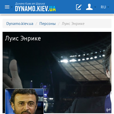
Динамо Киев от Шурика
RU
Dynamo.kiev.ua
/
Персоны
/
Луис Энрике
Луис Энрике