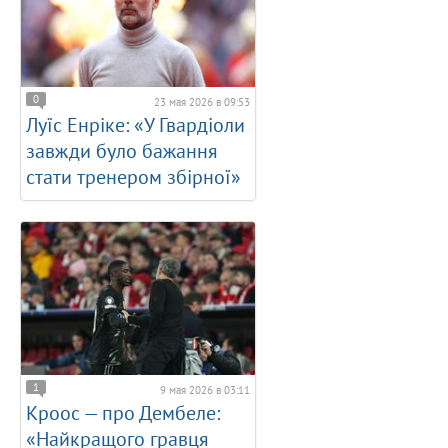
0
23 мая 2026 в 09:53
Луїс Енріке: «У Гвардіоли
завжди було бажання
стати тренером збірної»
1
9 мая 2026 в 03:11
Кроос — про Дембеле:
«Найкращого гравця