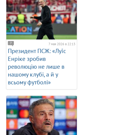
7
7 мая 2026 в 22:13
Президент ПСЖ: «Луїс
Енріке зробив
революцію не лише в
нашому клубі, а й у
всьому футболі»