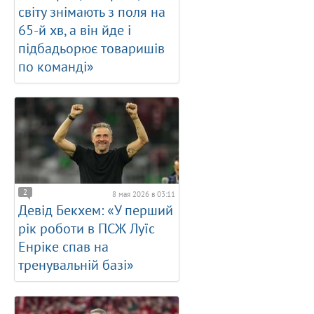
світу знімають з поля на
65-й хв, а він йде і
підбадьорює товаришів
по команді»
2
8 мая 2026 в 03:11
Девід Бекхем: «У перший
рік роботи в ПСЖ Луїс
Енріке спав на
тренувальній базі»