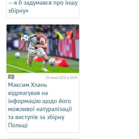
— я б задумався про іншу
збірну»
0
29 июня 2026 в 20:09
Максим Хлань
відреагував на
інформацію щодо його
можливої натуралізації
та виступів за збірну
Польщі