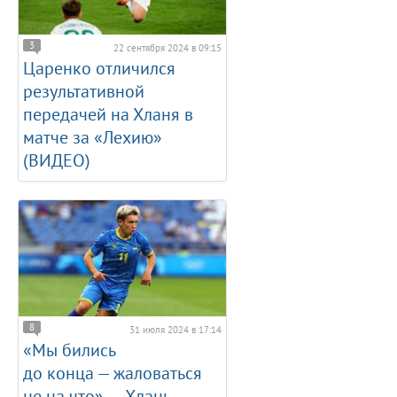
3
22 сентября 2024 в 09:15
Царенко отличился
результативной
передачей на Хланя в
матче за «Лехию»
(ВИДЕО)
8
31 июля 2024 в 17:14
«Мы бились
до конца — жаловаться
не на что», — Хлань