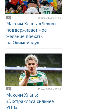
4
31 мая 2024 в 19:13
Максим Хлань: «Лехия»
поддерживает мое
желание поехать
на Олимпиаду»
9
30 мая 2024 в 20:18
Максим Хлань:
«Экстракляса сильнее
УПЛ»