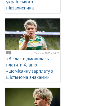
українського
півзахисника
2
7 августа 2025 в 14:28
«Вісла» відмовилась
платити Хланю
«щомісячну зарплату з
шістьмома знаками»