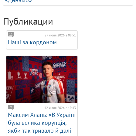
«Динамо»
Публикации
11
27 июля 2026 в 08:51
Наші за кордоном
9
12 июля 2026 в 19:43
Максим Хлань: «В Україні
була велика корупція,
якби так тривало й далі