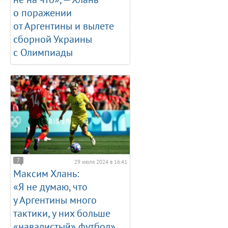
о поражении
от Аргентины и вылете
сборной Украины
с Олимпиады
7
29 июля 2024 в 16:41
Максим Хлань:
«Я не думаю, что
у Аргентины много
тактики, у них больше
«навалистый» футбол»