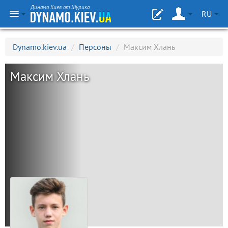
Динамо Киев от Шурика
RU
Dynamo.kiev.ua
/
Персоны
/
Максим Хлань
Максим Хлань