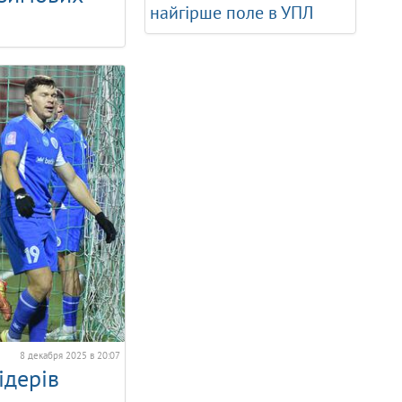
найгірше поле в УПЛ
8 декабря 2025 в 20:07
ідерів