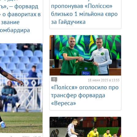
пропонував «Поліссю»
ь», — форвард
близько 1 мільйона євро
 о фаворитах в
за Гайдучика
 звание
бомбардира
0
18 июня 2025 в 13:55
«Полісся» оголосило про
трансфер форварда
«Вереса»