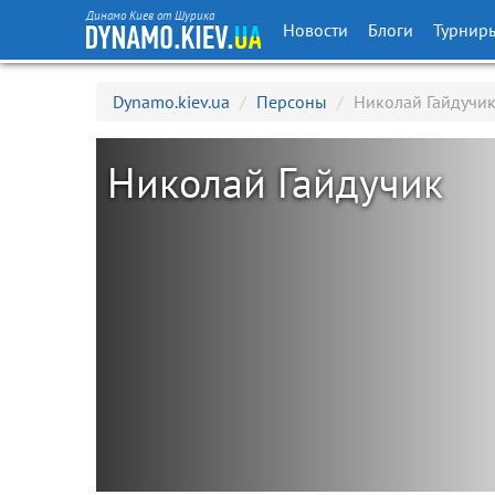
Динамо Киев от Шурика
Новости
Блоги
Турнир
Dynamo.kiev.ua
/
Персоны
/
Николай Гайдучи
Николай Гайдучик