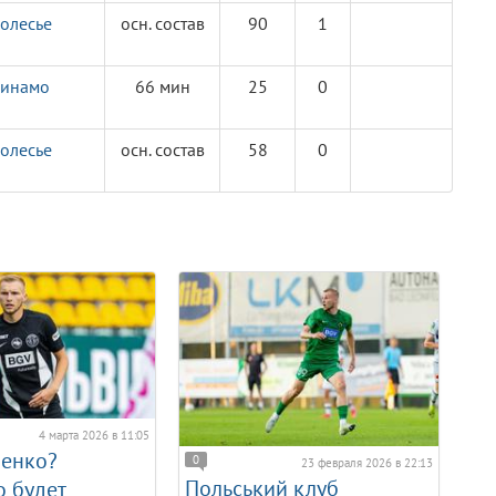
олесье
осн. состав
90
1
инамо
66 мин
25
0
олесье
осн. состав
58
0
4 марта 2026 в 11:05
енко?
0
23 февраля 2026 в 22:13
Польський клуб
 будет