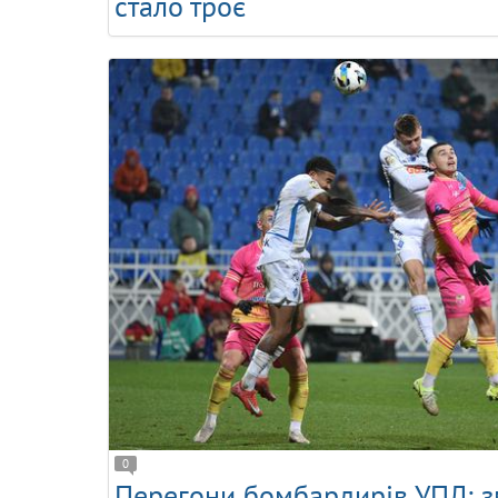
стало троє
0
Перегони бомбардирів УПЛ: з