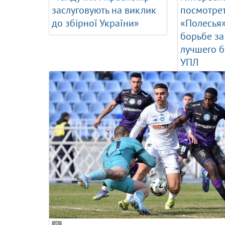
заслуговують на виклик
посмотрет
до збірної України»
«Полесья»
борьбе за
лучшего 
УПЛ
0