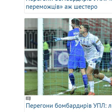
переможців» аж шестеро
0
Перегони бомбардирів УПЛ: л