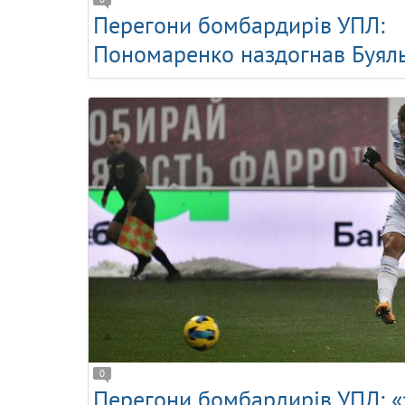
Перегони бомбардирів УПЛ:
Пономаренко наздогнав Буял
0
Перегони бомбардирів УПЛ: 