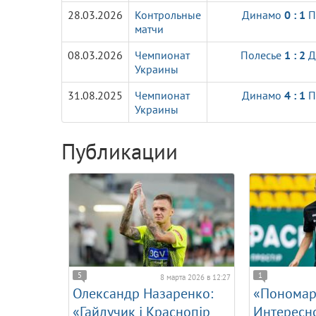
28.03.2026
Контрольные
Динамо
0 : 1
П
матчи
08.03.2026
Чемпионат
Полесье
1 : 2
Д
Украины
31.08.2025
Чемпионат
Динамо
4 : 1
П
Украины
Публикации
5
1
8 марта 2026 в 12:27
Олександр Назаренко:
«Пономар
«Гайдучик і Краснопір
Интересно