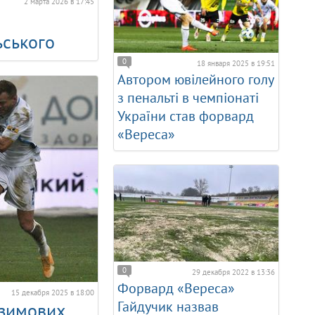
2 марта 2026 в 17:45
ьського
0
18 января 2025 в 19:51
Автором ювілейного голу
з пенальті в чемпіонаті
України став форвард
«Вереса»
0
29 декабря 2022 в 13:36
Форвард «Вереса»
15 декабря 2025 в 18:00
Гайдучик назвав
«зимових