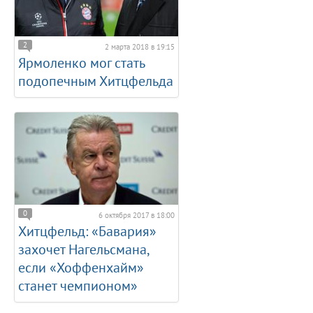
2
2 марта 2018 в 19:15
Ярмоленко мог стать
подопечным Хитцфельда
0
6 октября 2017 в 18:00
Хитцфельд: «Бавария»
захочет Нагельсмана,
если «Хоффенхайм»
станет чемпионом»