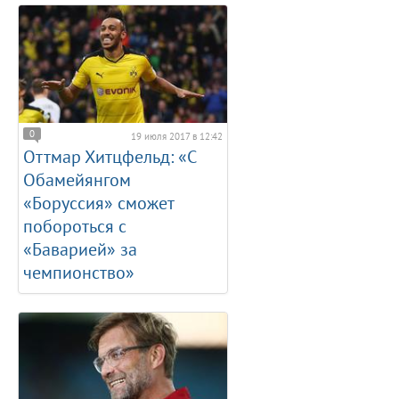
0
19 июля 2017 в 12:42
Оттмар Хитцфельд: «С
Обамейянгом
«Боруссия» сможет
побороться с
«Баварией» за
чемпионство»