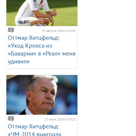
5
25 августа 2014 в 14:02
Оттмар Хитцфельд:
«Уход Крооса из
«Баварии» в «Реал» меня
удивил»
2
17 июля 2014 в 08:22
Оттмар Хитцфельд:
«ЧМ-2014 выиграла