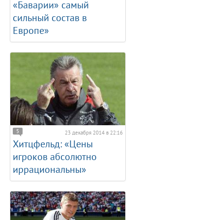
«Баварии» самый
сильный состав в
Европе»
5
23 декабря 2014 в 22:16
Хитцфельд: «Цены
игроков абсолютно
иррациональны»