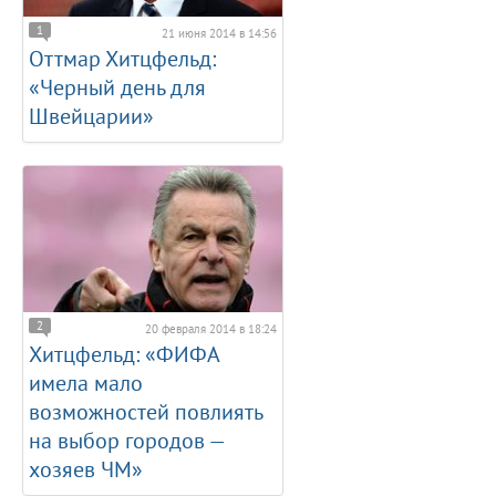
1
21 июня 2014 в 14:56
Оттмар Хитцфельд:
«Черный день для
Швейцарии»
2
20 февраля 2014 в 18:24
Хитцфельд: «ФИФА
имела мало
возможностей повлиять
на выбор городов —
хозяев ЧМ»