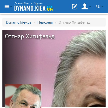
Динамо Киев от Шурика
RU
Dynamo.kiev.ua
/
Персоны
/
Оттмар Хитцфельд
Оттмар Хитцфельд