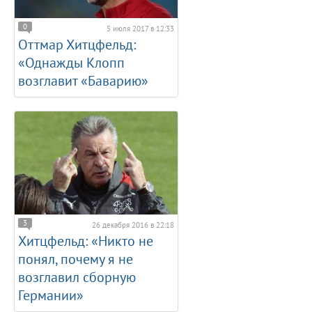
0
5 июля 2017 в 12:33
Оттмар Хитцфельд:
«Однажды Клопп
возглавит «Баварию»
3
26 декабря 2016 в 22:18
Хитцфельд: «Никто не
понял, почему я не
возглавил сборную
Германии»