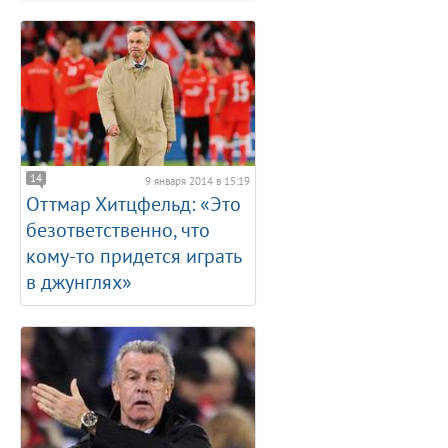
14
9 января 2014 в 15:19
Оттмар Хитцфельд: «Это
безответственно, что
кому-то придется играть
в джунглях»