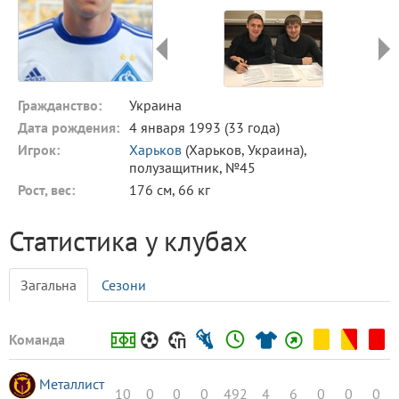
Гражданство:
Украина
Дата рождения:
4 января 1993 (33 года)
Игрок:
Харьков
(Харьков, Украина),
полузащитник, №45
Рост, вес:
176 см, 66 кг
Статистика у клубах
Загальна
Сезони
Команда
Металлист
10
0
0
0
492
4
6
0
0
0