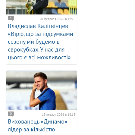
1
20 февраля 2026 в 11:25
Владислав Калітвінцев:
«Вірю, що за підсумками
сезону ми будемо в
єврокубках. У нас для
цього є всі можливості»
0
19 января 2026 в 18:13
Вихованець «Динамо» —
лідер за кількістю