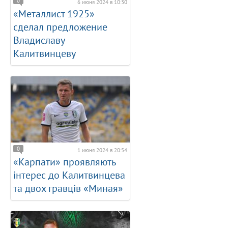
0
6 июня 2024 в 10:30
«Металлист 1925»
сделал предложение
Владиславу
Калитвинцеву
0
1 июня 2024 в 20:54
«Карпати» проявляють
інтерес до Калитвинцева
та двох гравців «Миная»