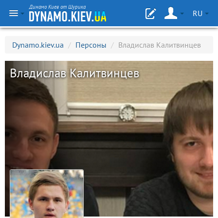
Динамо Киев от Шурика
RU
Dynamo.kiev.ua
/
Персоны
/
Владислав Калитвинцев
Владислав Калитвинцев