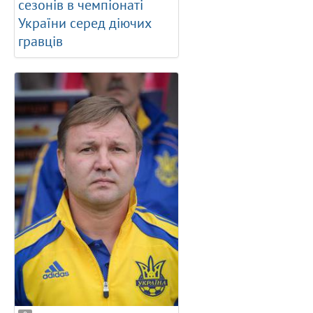
сезонів в чемпіонаті
України серед діючих
гравців