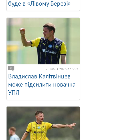
буде в «Лівому Березі»
0
25 июня 2026 в 13:52
Владислав Калітвінцев
може підсилити новачка
УПЛ