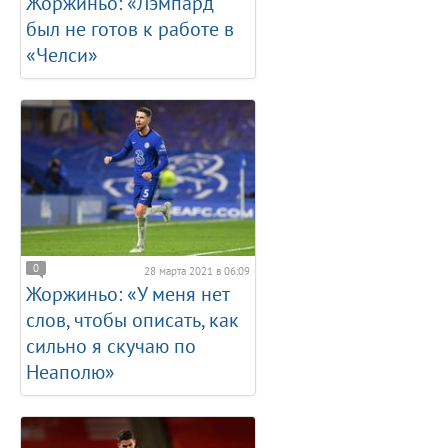
Жоржиньо: «Лэмпард
был не готов к работе в
«Челси»
0
28 марта 2021 в 06:09
Жоржиньо: «У меня нет
слов, чтобы описать, как
сильно я скучаю по
Неаполю»