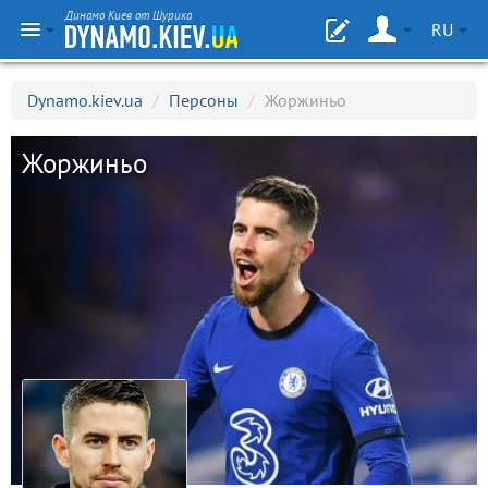
Динамо Киев от Шурика
RU
Dynamo.kiev.ua
/
Персоны
/
Жоржиньо
Жоржиньо