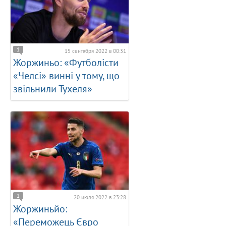
1
15 сентября 2022 в 00:31
Жоржиньо: «Футболісти
«Челсі» винні у тому, що
звільнили Тухеля»
1
20 июля 2022 в 23:28
Жоржиньйо:
«Переможець Євро