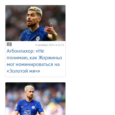
2
6 декабря 2021 в 22:25
Агбонлахор: «Не
понимаю, как Жоржиньо
мог номинироваться на
«Золотой мяч»