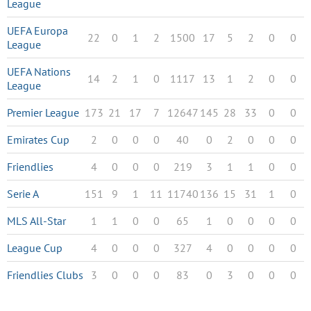
League
UEFA Europa
22
0
1
2
1500
17
5
2
0
0
League
UEFA Nations
14
2
1
0
1117
13
1
2
0
0
League
Premier League
173
21
17
7
12647
145
28
33
0
0
Emirates Cup
2
0
0
0
40
0
2
0
0
0
Friendlies
4
0
0
0
219
3
1
1
0
0
Serie A
151
9
1
11
11740
136
15
31
1
0
MLS All-Star
1
1
0
0
65
1
0
0
0
0
League Cup
4
0
0
0
327
4
0
0
0
0
Friendlies Clubs
3
0
0
0
83
0
3
0
0
0