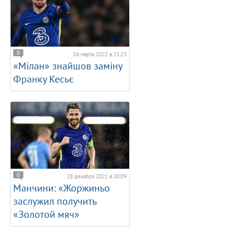
0
24 марта 2022 в 21:23
«Мілан» знайшов заміну
Франку Кесьє
0
28 декабря 2021 в 00:09
Манчини: «Жоржиньо
заслужил получить
«Золотой мяч»