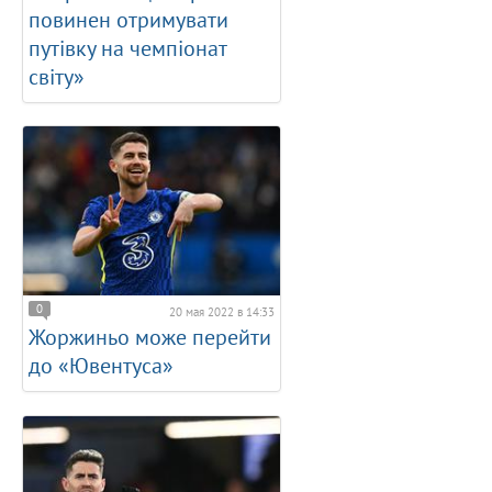
повинен отримувати
путівку на чемпіонат
світу»
0
20 мая 2022 в 14:33
Жоржиньо може перейти
до «Ювентуса»