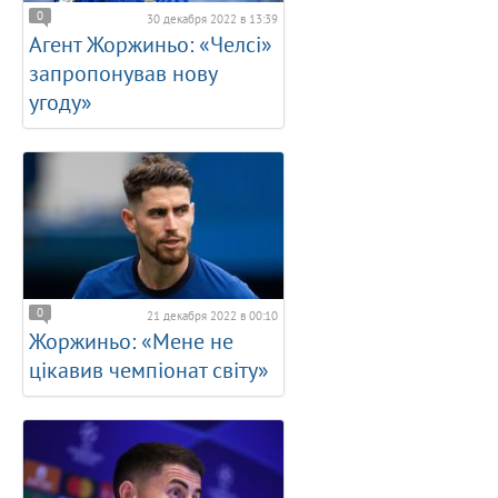
0
30 декабря 2022 в 13:39
Агент Жоржиньо: «Челсі»
запропонував нову
угоду»
0
21 декабря 2022 в 00:10
Жоржиньо: «Мене не
цікавив чемпіонат світу»