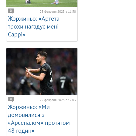
0
25 февраля 2023 в 11:50
Жоржиньо: «Артета
трохи нагадує мені
Саррі»
0
22 февраля 2023 в 12:03
Жоржиньо: «Ми
домовилися з
«Арсеналом» протягом
48 годин»