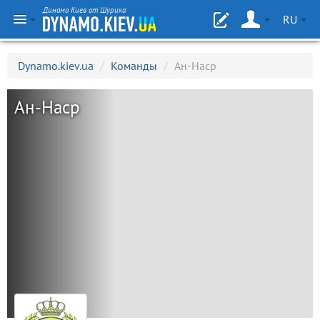
Динамо Киев от Шурика
RU
Dynamo.kiev.ua
/
Команды
/
Ан-Наср
Ан-Наср