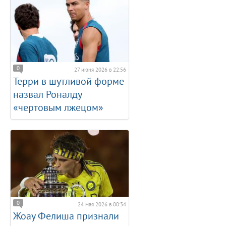
0
27 июня 2026 в 22:56
Терри в шутливой форме
назвал Роналду
«чертовым лжецом»
0
24 мая 2026 в 00:34
Жоау Фелиша признали