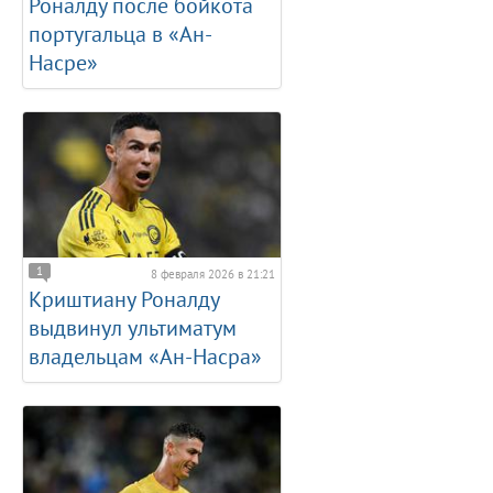
Роналду после бойкота
португальца в «Ан-
Насре»
1
8 февраля 2026 в 21:21
Криштиану Роналду
выдвинул ультиматум
владельцам «Ан-Насра»