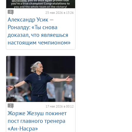
0
23 мая 2026 в 13:26
Александр Усик —
Роналду: «Ты снова
доказал, что являешься
настоящим чемпионом»
2
17 мая 2026 в 00:12
Жорже Жезуш покинет
пост главного тренера
«Ан-Насра»