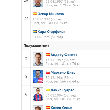
29
25.08.1997 (28 лет)
Рост, вес: 179 см, 76 кг
Оскар Мингеза
22
13.05.1999 (27 лет)
Рост, вес: 184 см, 75 кг
Карл Старфельт
01.06.1995 (31 год)
Полузащитник:
Андреу Фонтас
3
14.11.1989 (36 лет)
Рост, вес: 181 см, 76 кг
Марсело Диас
5
30.12.1986 (39 лет)
Рост, вес: 166 см, 64 кг
Денис Суарес
6
06.01.1994 (32 года)
Рост, вес: 181 см, 71 кг
Хосеп Сенье