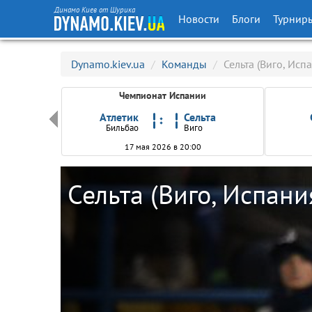
Динамо Киев от Шурика
Новости
Блоги
Турнир
Dynamo.kiev.ua
/
Команды
/
Сельта (Виго, Исп
и
Чемпионат Испании
анте
Атлетик
Сельта
ния
Бильбао
Виго
17 мая 2026 в 20:00
Сельта (Виго, Испани