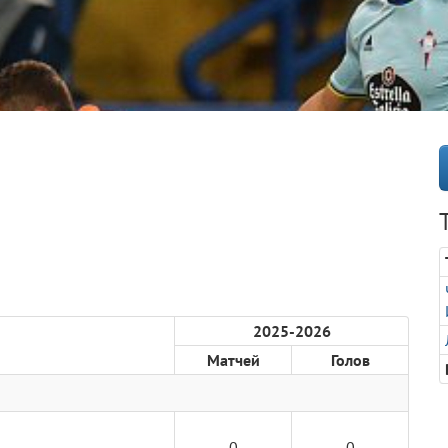
2025-2026
Матчей
Голов
0
0