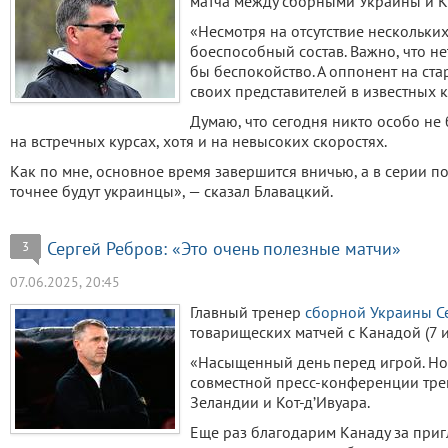
матча между сборными Украины и Ка
«Несмотря на отсутствие нескольких
боеспособный состав. Важно, что н
бы беспокойство. А оппонент на ст
своих представителей в известных к
Думаю, что сегодня никто особо не 
на встречных курсах, хотя и на невысоких скоростях.
Как по мне, основное время завершится вничью, а в серии п
точнее будут украинцы», — сказал Блавацкий.
Сергей Ребров: «Это очень полезные матчи»
3
07.06.2025, 20:45
Главный тренер
сборной Украины
С
товарищеских матчей с Канадой (7 
«Насыщенный день перед игрой. Но
совместной пресс-конференции тре
Зеландии и Кот-д’Ивуара.
Еще раз благодарим Канаду за пригл