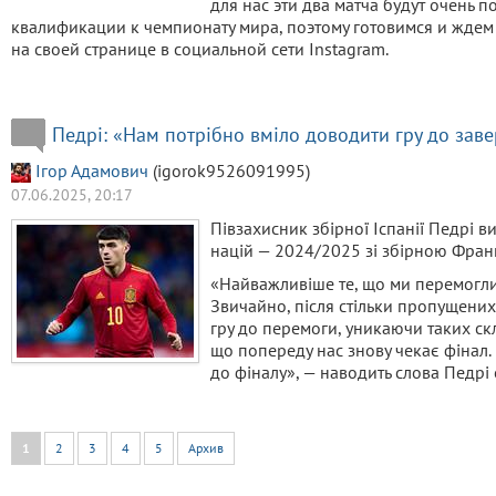
для нас эти два матча будут очень
квалификации к чемпионату мира, поэтому готовимся и ждем
на своей странице в социальной сети Instagram.
Педрі: «Нам потрібно вміло доводити гру до зав
Ігор Адамович
(igorok9526091995)
07.06.2025, 20:17
Півзахисник збірної Іспанії Педрі в
націй — 2024/2025 зі збірною Франці
«Найважливіше те, що ми перемогли 
Звичайно, після стільки пропущених 
гру до перемоги, уникаючи таких скл
що попереду нас знову чекає фінал
до фіналу», — наводить слова Педрі
1
2
3
4
5
Архив