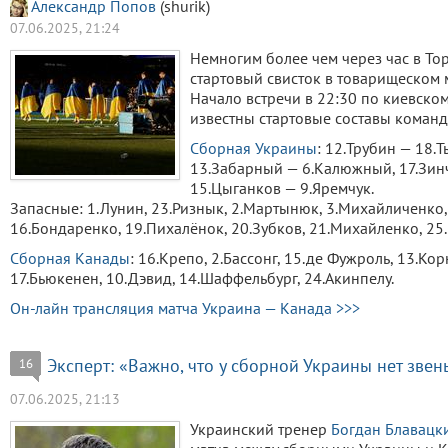
Александр Попов
(shurik)
07.06.2025, 21:24
Немногим более чем через час в То
стартовый свисток в товарищеском
Начало встречи в 22:30 по киевском
известны стартовые составы команд
Сборная Украины
: 12.Трубин — 18.Т
13.Забарный — 6.Калюжный, 17.Зинч
15.Цыганков — 9.Яремчук.
Запасные: 1.Лунин, 23.Ризнык, 2.Мартынюк, 3.Михайличенко, 4
16.Бондаренко, 19.Пихалёнок, 20.Зубков, 21.Михайленко, 25
Сборная Канады
: 16.Крепо, 2.Бассонг, 15.де Фужроль, 13.Кор
17.Бьюкенен, 10.Дэвид, 14.Шаффельбург, 24.Акинпелу.
Он-лайн трансляция матча Украина — Канада >>>
Эксперт: «Важно, что у сборной Украины нет зве
16
07.06.2025, 21:13
Украинский тренер
Богдан Блавацк