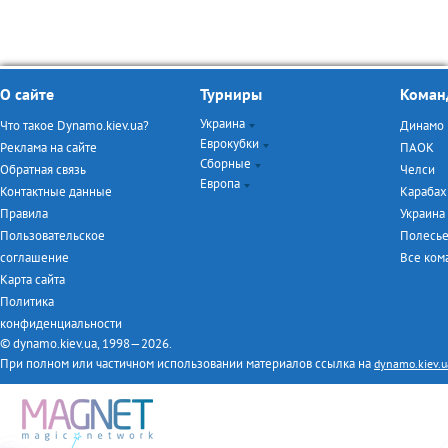
О сайте
Турниры
Коман
Украина
Что такое Dynamo.kiev.ua?
Динамо
Еврокубки
Чемпионат Украины
Реклама на сайте
ПАОК
Сборные
Кубок Украины
Лига Чемпионов
Обратная связь
Челси
Европа
Турнир дублёров
Лига Европы
Евро-2016
Контактные данные
Карабах
Первая лига
ЧМ-2014
Чемпионат Англии
Правила
Украина
Товарищеские матчи
Чемпионат Италии
Пользовательское
Полесь
Чемпионат Испании
соглашение
Все ко
Чемпионат Германии
Карта сайта
Чемпионат Франции
Политика
конфиденциальности
© dynamo.kiev.ua, 1998—2026.
При полном или частичном использовании материалов ссылка на
dynamo.kiev.u