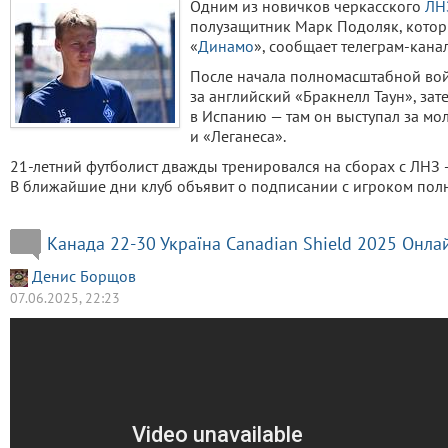
Одним из новичков черкасского
ЛН
полузащитник Марк Подоляк, котор
«
Динамо
», сообщает телеграм-канал
После начала полномасштабной вой
за английский «Бракнелл Таун», зат
в Испанию — там он выступал за м
и «Леганеса».
21-летний футболист дважды тренировался на сборах с ЛНЗ 
В ближайшие дни клуб объявит о подписании с игроком пол
Канада 22-30 Україна Canadian Shield 2025 Онла
Денис Борщов
07.06.2025, 22:23