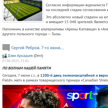
Согласно информации журналиста П
на последней стадии согласования 
Это абсолютно новый стадион на юг
и вмещает 15 048 зрителей. Являет
Напомним, в качестве альтернативы «Арены Катовице» в «А
другого польского города — Тыхы.
Сергей Ребров. 7-го июня...
Дэви Аркадьев
(Devi)
07.06.2025, 21:41
ПО ВОЛНАМ НАШЕЙ ПАМЯТИ
Сегодня, 7 июня с.г., в
1200-й день полномасштабной и вер
Field», матч в рамках товарищеского турнира «Canadian Shie