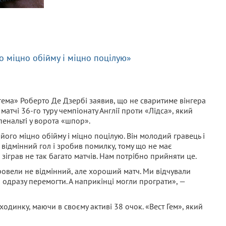
о міцно обійму і міцно поцілую»
гема» Роберто Де Дзербі заявив, що не сваритиме вінгера
 матчі 36-го туру чемпіонату Англії проти «Лідса», який
енальті у ворота «шпор».
його міцно обійму і міцно поцілую. Він молодий гравець і
в відмінний гол і зробив помилку, тому що не має
н зіграв не так багато матчів. Нам потрібно прийняти це.
ровели не відмінний, але хороший матч. Ми відчували
 одразу перемогти. А наприкінці могли програти», —
ходинку, маючи в своєму активі 38 очок. «Вест Гем», який