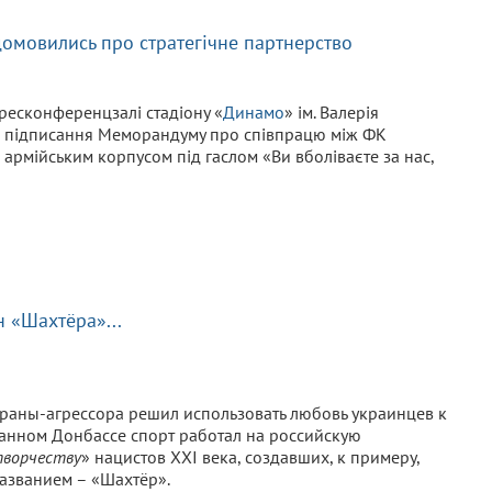
домовились про стратегічне партнерство
 пресконференцзалі стадіону «
Динамо
» ім. Валерія
я підписання Меморандуму про співпрацю між ФК
м армійським корпусом під гаслом «Ви вболіваєте за нас,
 «Шахтёра»...
траны-агрессора решил использовать любовь украинцев к
ванном Донбассе спорт работал на российскую
ворчеству
» нацистов ХХI века, создавших, к примеру,
названием – «Шахтёр».