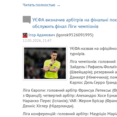
Читать полностью →
УЄФА визначив арбітрів на фінальні по
обслужить фінал Ліги чемпіонів
Ігор Адамович
(igorok9526091995)
12.05.2026, 21:47
УЄФА назвав на офіційном
турнірів.
Ліга чемпіонів: головний 
Зайдель і Рафаель Фольті
(Швейцарія); резервний ар
Данкерт (Німеччина); пом
Карлос Дель Серро Гранде 
Ліга Європи: головний арбітр Франсуа Летексьє (Фр
з Франції); четвертий арбітр: Алехандро Хосе Ерна
Наранхо Перес (Іспанія); VAR: Жером Брісар (Франц
Денніс Хіглер (Нідерланди).
Ліга конференцій: головний арбітр: Мауріціо Маріан