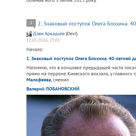
обіймав його з липня 2025 року.
2. Знаковый поступок Олега Блохина. 40
3
Дэви Аркадьев
(Devi)
12.05.2026, 23:05
Начало:
1. Знаковый поступок Олега Блохина. 40-летней да
Напомню, что в концовке предыдущей части писал
прямо на перроне Киевского вокзала, у главного 
Малофеева
, сменил
Валерий ЛОБАНОВСКИЙ