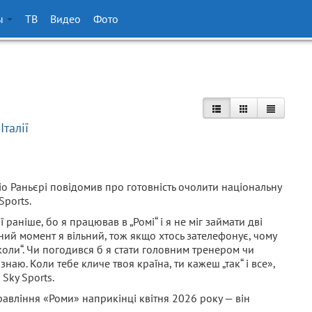
ы
ТВ
Видео
Фото
Італії
іо Раньєрі повідомив про готовність очолити національну
Sports.
лії раніше, бо я працював в „Ромі“ і я не міг займати дві
ий момент я вільний, тож якщо хтось зателефонує, чому
іколи“. Чи погодився б я стати головним тренером чи
наю. Коли тебе кличе твоя країна, ти кажеш „так“ і все»,
Sky Sports.
авління «Роми» наприкінці квітня 2026 року — він