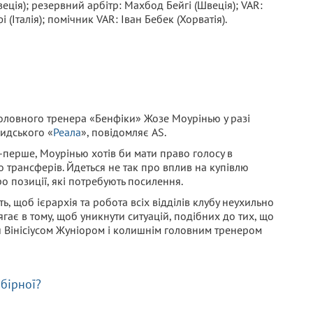
Швеція); резервний арбітр: Махбод Бейгі (Швеція); VAR:
 (Італія); помічник VAR: Іван Бебек (Хорватія).
головного тренера «Бенфіки» Жозе Моурінью у разі
идського «
Реала
», повідомляє AS.
-перше, Моурінью хотів би мати право голосу в
 трансферів. Йдеться не так про вплив на купівлю
ро позиції, які потребують посилення.
ь, щоб ієрархія та робота всіх відділів клубу неухильно
гає в тому, щоб уникнути ситуацій, подібних до тих, що
и Вінісіусом Жуніором і колишнім головним тренером
бірної?