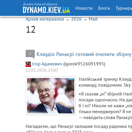
Динамо Киев от Шурика
Новости
Блоги
Турнир
Архив материалов
→
2026
→
Май
12
Клаудіо Раньєрі готовий очолити збірну 
1
Ігор Адамович
(igorok9526091995)
12.05.2026, 23:07
Італійський тренер Клауд
команду, повідомляє Sky 
«Я сказав „ні“ збірній Іта
посади одночасно. На дан
б і ні? Ніколи не кажи „н
тільки менеджером? Я не з
— наводить слова Раньєрі 
Нагадаємо, що Раньєрі залишив посаду радника пр