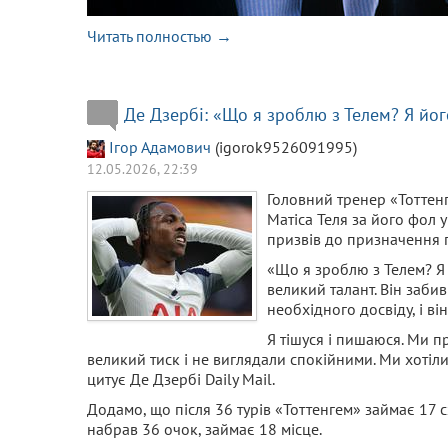
Читать полностью →
Де Дзербі: «Що я зроблю з Телем? Я йог
Ігор Адамович
(igorok9526091995)
12.05.2026, 22:39
Головний тренер «Тоттен
Матіса Теля за його фол у
призвів до призначення п
«Що я зроблю з Телем? Я 
великий талант. Він заби
необхідного досвіду, і ві
Я тішуся і пишаюся. Ми п
великий тиск і не виглядали спокійними. Ми хотіли
цитує Де Дзербі Daily Mail.
Додамо, що після 36 турів «Тоттенгем» займає 17 с
набрав 36 очок, займає 18 місце.