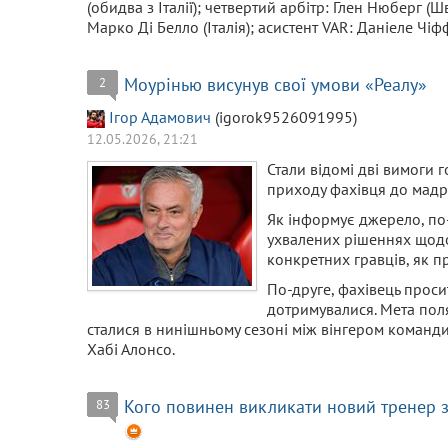
(обидва з Італії); четвертий арбітр: Глен Нюберг (
Марко Ді Белло (Італія); асистент VAR: Даніеле Чіффі
Моурінью висунув свої умови «Реалу»
2
Ігор Адамович
(igorok9526091995)
12.05.2026, 21:21
Стали відомі дві вимоги 
приходу фахівця до мадр
Як інформує джерело, по
ухвалених рішеннях щодо
конкретних гравців, як п
По-друге, фахівець просит
дотримувалися. Мета поля
сталися в нинішньому сезоні між вінгером команд
Хабі Алонсо.
Кого повинен викликати новий тренер з
83