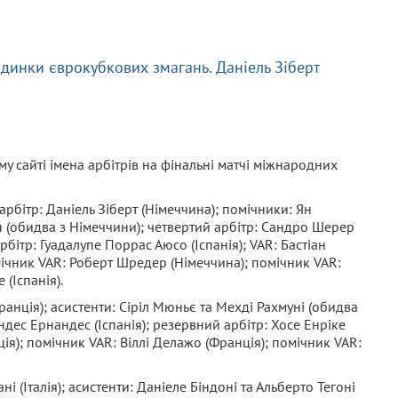
єдинки єврокубкових змагань. Даніель Зіберт
у сайті імена арбітрів на фінальні матчі міжнародних
арбітр: Даніель Зіберт (Німеччина); помічники: Ян
н (обидва з Німеччини); четвертий арбітр: Сандро Шерер
бітр: Гуадалупе Поррас Аюсо (Іспанія); VAR: Бастіан
ічник VAR: Роберт Шредер (Німеччина); помічник VAR:
(Іспанія).
анція); асистенти: Сіріл Мюньє та Мехді Рахмуні (обидва
ндес Ернандес (Іспанія); резервний арбітр: Хосе Енріке
ія); помічник VAR: Віллі Делажо (Франція); помічник VAR:
і (Італія); асистенти: Даніеле Біндоні та Альберто Тегоні