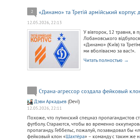
«Динамо» та Третій армійський корпус 
2
12.05.2026, 22:13
У вівторок, 12 травня, в
Лобановського відбулос
«Динамо» (Київ) та Треті
ми вболіваємо за вас!».
Читать полностью →
Страна-агрессор создала фейковый клон
Дэви Аркадьев
(Devi)
12.05.2026, 22:11
Похоже, что путинский спецназ пропагандистов с
футболу. Стараются, чтобы во временно оккупиро
пропаганду. Геббельс, пожалуй, позавидовал бы «
т
фейковый клон «
Шахтёра
» – команду с таким же 