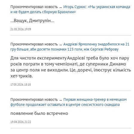
Прокомментировал новость →
Игорь Суркис: «Мы украинская команда
и не будем делать сборную Бразилии»
...Ващук, Дмитрулін...
21.05.2026, 19:09
Прокомментировал новость →
Андрієві Ярмоленку знадобилося на 21
гру більше, аби досягти позначки 123 голи, ніж Сергієві Реброву
Для чистоти експерименту Андрієві треба було хоч пару
років пограти в тому чемпіонаті, де суперники Динамо
за центр поля не виходили. Це, доречі, ілюструє кількість
хет-триків.
17.05.2026, 18:18
Прокомментировал новость →
Первая женщина-тренер в немецком
футболе продолжает оставаться в центре сексистского скандала
появление было встречено
19.04.2026, 21:22