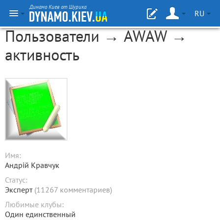
Динамо Киев от Шурика
RU
Пользователи → AWAW →
активность
Имя:
Aндрiй Кравчук
Статус:
Эксперт
(11267 комментариев)
Любимые клубы:
Один единственный