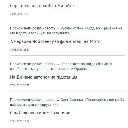
Сорі, технічна похибка. Читайте.
18.03.2026, 17:51
Прокомментировал новость →
Руслан Ротань: «Суддівські рішення на
сто відсотків вплинули на результат»
7. Червона Чоботенку за фол в атаці на Моті
08.03.2026, 21:35
Прокомментировал новость →
Стало известно, когда «Динамо»
возобновит выступления в чемпионате Украины
На Динамо автономна підстанція
27.01.2026, 20:35
Прокомментировал новость →
Олег Саленко: «Пономаренку ще треба
набирати, поки він сируватий»
Сам Саленко сирим і закінчив
17.01.2026, 12:38