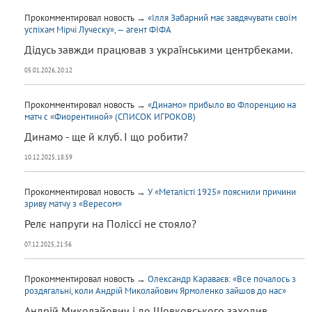
Прокомментировал новость →
«Ілля Забарний має завдячувати своїм
успіхам Мірчі Луческу», — агент ФІФА
Дідусь завжди працював з українськими центрбеками.
05.01.2026, 20:12
Прокомментировал новость →
«Динамо» прибыло во Флоренцию на
матч с «Фиорентиной» (СПИСОК ИГРОКОВ)
Динамо - ще й клуб. І що робити?
10.12.2025, 18:59
Прокомментировал новость →
У «Металісті 1925» пояснили причини
зриву матчу з «Вересом»
Релє напруги на Поліссі не стояло?
07.12.2025, 21:56
Прокомментировал новость →
Олександр Караваєв: «Все почалось з
роздягальні, коли Андрій Миколайович Ярмоленко зайшов до нас»
Андрій Миколайович і до Шовковського заходив...