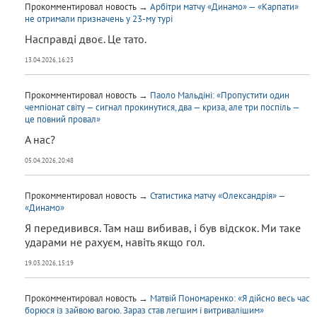
Прокомментировал новость →
Арбітри матчу «Динамо» — «Карпати»
не отримали призначень у 23-му турі
Насправді двоє. Це тато.
13.04.2026, 16:23
Прокомментировал новость →
Паоло Мальдіні: «Пропустити один
чемпіонат світу — сигнал прокинутися, два — криза, але три поспіль —
це повний провал»
А нас?
05.04.2026, 20:48
Прокомментировал новость →
Статистика матчу «Олександрія» —
«Динамо»
Я передивився. Там наш вибивав, і був відскок. Ми таке
ударами не рахуєм, навіть якщо гол.
19.03.2026, 15:19
Прокомментировал новость →
Матвій Пономаренко: «Я дійсно весь час
борюся із зайвою вагою. Зараз став легшим і витривалішим»