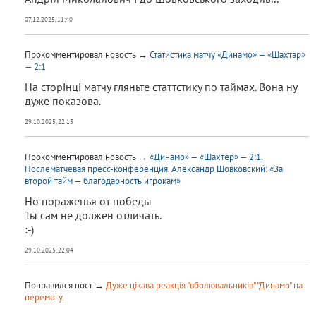
07.12.2025, 11:40
Прокомментировал новость →
Статистика матчу «Динамо» — «Шахтар»
— 2:1
На сторінці матчу гляньте статтстику по таймах. Вона ну
дуже показова.
29.10.2025, 22:13
Прокомментировал новость →
«Динамо» — «Шахтер» — 2:1.
Послематчевая пресс-конференция. Александр Шовковский: «За
второй тайм — благодарность игрокам»
Но пораженья от победы
Ты сам не должен отличать.
:-)
29.10.2025, 22:04
Понравился пост →
Дуже цікава реакція "вболювальників" "Динамо" на
перемогу.