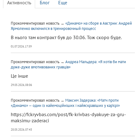
Активность
Блог
Еще
Прокомментировал новость →
«Динамо» на сборе в Австрии: Андрей
Ярмоленко включился в тренировочный процесс
В нього там контракт був до 30.06. Тож скоро буде.
01.07.2026, 17:59
Прокомментировал новость →
Андреа Мальдера: «Я хотів би мати
дуже-дуже вмотивованих гравців»
Це інше
29.05.2026, 08:06
Прокомментировал новость →
Максим Задерака: «Матч проти
«Динамо» — один із найемоційніших і найяскравіших у кар’єрі»
https://fckryvbas.com/post/fk-krivbas-dyakuye-za-gru-
maksimu-zaderaci
28.05.2026, 07:43