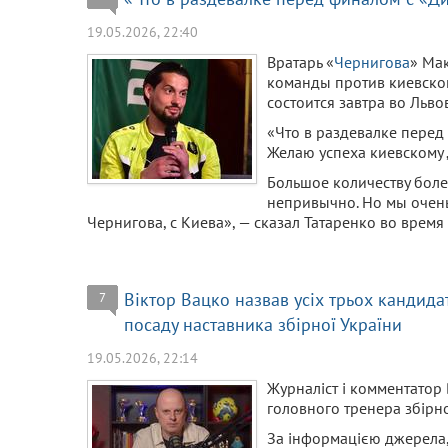
19.05.2026, 22:40
Вратарь «
Чернигова
» Ма
команды против киевско
состоится завтра во Льво
«Что в раздевалке перед
Желаю успеха киевскому 
Большое количеству боле
непривычно. Но мы очень
Чернигова, с Киева», — сказал Татаренко во врем
Віктор Вацко назвав усіх трьох кандида
7
посаду наставника збірної України
19.05.2026, 22:14
Журналіст і комментатор 
головного тренера збірн
За інформацією джерела,