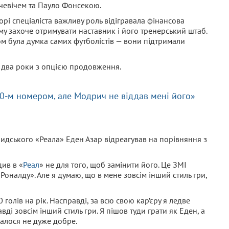
чевічем та Пауло Фонсекою.
рі спеціаліста важливу роль відігравала фінансова
му захоче отримувати наставник і його тренерський штаб.
 була думка самих футболістів — вони підтримали
 два роки з опцією продовження.
 10-м номером, але Модрич не віддав мені його»
дського «Реала» Еден Азар відреагував на порівняння з
ив в «
Реал
» не для того, щоб замінити його. Це ЗМІ
ь Роналду». Але я думаю, що в мене зовсім інший стиль гри,
0 голів на рік. Насправді, за всю свою кар’єру я ледве
авді зовсім інший стиль гри. Я пішов туди грати як Еден, а
клалося не дуже добре.