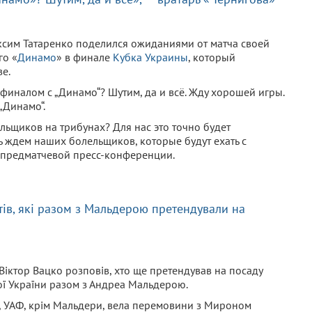
ксим Татаренко поделился ожиданиями от матча своей
го «
Динамо
» в финале
Кубка Украины
, который
ве.
 финалом с „Динамо“? Шутим, да и всё. Жду хорошей игры.
„Динамо“.
льщиков на трибунах? Для нас это точно будет
 ждем наших болельщиков, которые будут ехать с
я предматчевой пресс-конференции.
тів, які разом з Мальдерою претендували на
Віктор Вацко розповів, хто ще претендував на посаду
ої України разом з Андреа Мальдерою.
 УАФ, крім Мальдери, вела перемовини з Мироном