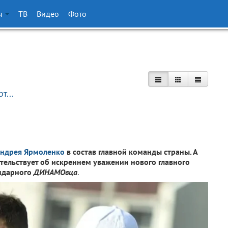
ы
ТВ
Видео
Фото
т...
ндрея Ярмоленко
в состав главной команды страны. А
етельствует об искреннем уважении нового главного
ндарного
ДИНАМОвца
.