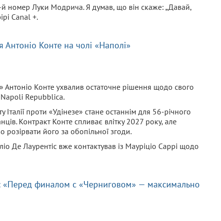
0-й номер Луки Модрича. Я думав, що він скаже: „Давай,
ірі Canal +.
я Антоніо Конте на чолі «Наполі»
» Антоніо Конте ухвалив остаточне рішення щодо свого
Napoli Repubblica.
у Італії проти «Удінезе» стане останнім для 56-річного
нців. Контракт Конте спливає влітку 2027 року, але
о розірвати його за обопільної згоди.
іо Де Лаурентіс вже контактував із Мауріціо Саррі щодо
: «Перед финалом с «Черниговом» — максимально