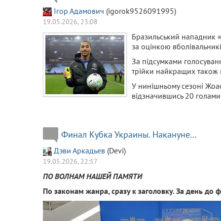
Ігор Адамович
(igorok9526091995)
19.05.2026, 23:08
Бразильський нападник 
за оцінкою вболівальникі
За підсумками голосуван
трійки найкращих також
У нинішньому сезоні Жоао 
відзначившись 20 голами
Финал Кубка Украины. Накануне...
Дэви Аркадьев
(Devi)
19.05.2026, 22:57
ПО ВОЛНАМ НАШЕЙ ПАМЯТИ
По законам жанра, сразу к заголовку. За день до