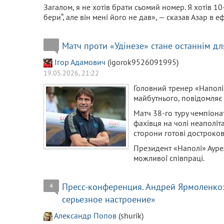
Загалом, я не хотів брати сьомий номер. Я хотів 1
бери“, але він мені його не дав», — сказав Азар в еф
Матч проти «Удінезе» стане останнім дл
Ігор Адамович
(igorok9526091995)
19.05.2026, 21:22
Головний тренер «Наполі
майбутнього, повідомляє 
Матч 38-го туру чемпіонат
фахівця на чолі неаполіта
сторони готові достроков
Президент «Наполі» Аурел
можливої співпраці.
Пресс-конференция. Андрей Ярмоленко
4
серьезное настроение»
Александр Попов
(shurik)