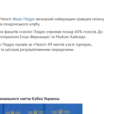
«Челсі»
Жоао Педро
визнаний найкращим гравцем сезону
в лондонського клубу.
ня фанатів «синіх» Педро отримав понад 60% голосів. До
 потрапили Енцо Фернандес та Мойсес Кайседо.
Педро провів за «Челсі» 49 матчів у всіх турнірах,
 та шістьма результативними передачами.
 финального матча Кубка Украины