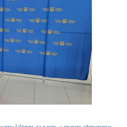
намо»? Шутим, да и всё», — вратарь «Чернигова»