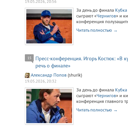
19.05.2026, 20:56
За день до финала
Кубка
сыграют «
Чернигов
» и к
конференция полузащитн
Читать полностью →
Пресс-конференция. Игорь Костюк: «В к
15
речь о финале»
Александр Попов
(shurik)
19.05.2026, 20:32
За день до финала
Кубка
сыграют «
Чернигов
» и к
конференция главного т
Читать полностью →