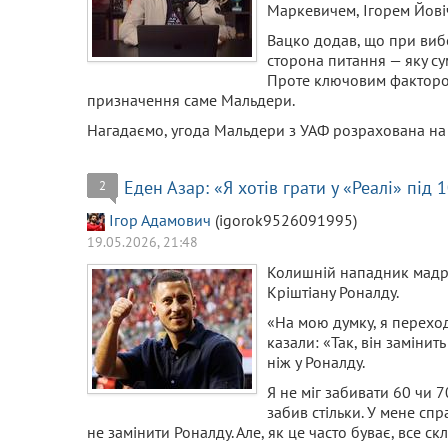
Маркевичем, Ігорем Йові
Вацко додав, що при вибо
сторона питання — яку су
Проте ключовим фактором
призначення саме Мальдери.
Нагадаємо, угода Мальдери з УАФ розрахована на
Еден Азар: «Я хотів грати у «Реалі» під
2
Ігор Адамович
(igorok9526091995)
19.05.2026, 21:48
Колишній нападник мадри
Кріштіану Роналду.
«На мою думку, я переход
казали: «Так, він замінит
ніж у Роналду.
Я не міг забивати 60 чи 7
забив стільки. У мене спр
не замінити Роналду. Але, як це часто буває, все с