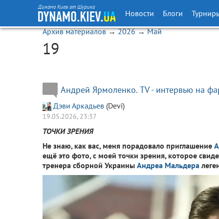
Динамо Киев от Шурика
Новости
Блоги
Турнир
Архив материалов
→
2026
→
Май
19
Андрей Ярмоленко. TV - интервью на фар
Дэви Аркадьев
(Devi)
19.05.2026, 23:37
ТОЧКИ ЗРЕНИЯ
Не знаю, как вас, меня порадовало приглашение
А
ещё это фото, с моей точки зрения, которое свид
тренера сборной Украины
Андреа Мальдера
леге