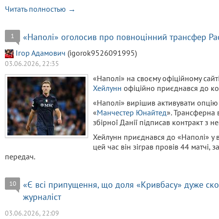
Читать полностью →
«Наполі» оголосив про повноцінний трансфер Ра
1
Ігор Адамович
(igorok9526091995)
03.06.2026, 22:35
«Наполі» на своєму офіційному сай
Хейлунн
офіційно приєднався до ком
«Наполі» вирішив активувати опцію 
«
Манчестер Юнайтед
». Трансферна 
збірної Данії підписав контракт з н
Хейлунн приєднався до «Наполі» у 
цей час він зіграв провів 44 матчі, 
передач.
«Є всі припущення, що доля «Кривбасу» дуже ск
10
журналіст
03.06.2026, 22:09