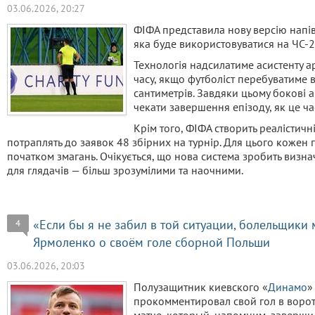
03.06.2026, 20:27
ФІФА представила нову версію напі
яка буде використовуватися на ЧС-2
Технологія надсилатиме асистенту а
часу, якщо футболіст перебуватиме 
сантиметрів. Завдяки цьому бокові 
чекати завершення епізоду, як це ча
Крім того, ФІФА створить реалістичні
потраплять до заявок 48 збірних на турнір. Для цього коже
початком змагань. Очікується, що нова система зробить визна
для глядачів — більш зрозумілими та наочними.
«Если бы я не забил в той ситуации, болельщики
4
Ярмоленко о своём голе сборной Польши
03.06.2026, 20:03
Полузащитник киевского «
Динамо
»
прокомментировал свой гол в воро