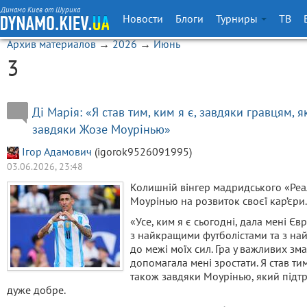
Динамо Киев от Шурика
Новости
Блоги
Турниры
ТВ
Архив материалов
→
2026
→
Июнь
3
Ді Марія: «Я став тим, ким я є, завдяки гравцям, я
завдяки Жозе Моурінью»
Ігор Адамович
(igorok9526091995)
03.06.2026, 23:48
Колишній вінгер мадридського «Реа
Моурінью на розвиток своєї кар’єри.
«Усе, ким я є сьогодні, дала мені Єв
з найкращими футболістами та з на
до межі моїх сил. Гра у важливих зма
допомагала мені зростати. Я став тим
також завдяки Моурінью, який підтр
дуже добре.