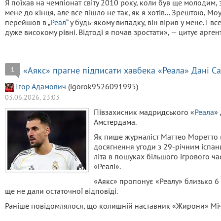
Я поїхав на чемпіонат світу 2010 року, коли був ще молодим
мене до кінця, але все пішло не так, як я хотів... Зрештою, Моу
перейшов в „
Реал
“ у будь-якому випадку, він вірив у мене. І 
дуже високому рівні. Відтоді я почав зростати», — цитує арген
«Аякс» прагне підписати хавбека «Реала» Дані С
1
Ігор Адамович
(igorok9526091995)
03.06.2026, 23:03
Півзахисник мадридського «
Реала
»
Амстердама.
Як пише журналіст Маттео Моретто в
досягнення угоди з 29-річним іспан
літа в пошуках більшого ігрового ча
«Реалі».
«Аякс» пропонує «Реалу» близько 6 
ще не дали остаточної відповіді.
Раніше повідомлялося, що колишній наставник «Жирони» М