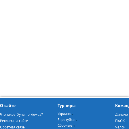
О сайте
Турниры
Коман
Украина
Что такое Dynamo.kiev.ua?
Динамо
Еврокубки
Чемпионат Украины
Реклама на сайте
ПАОК
Сборные
Кубок Украины
Лига Чемпионов
Обратная связь
Челси