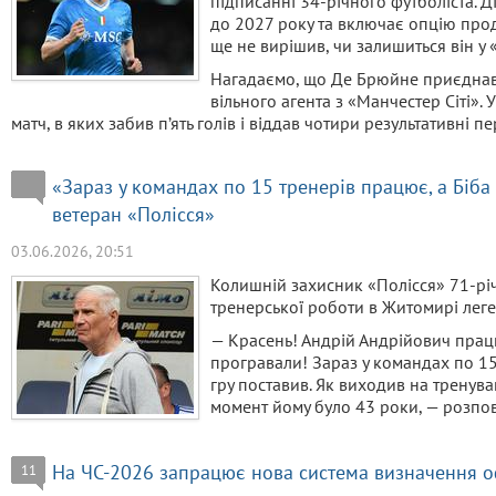
підписанні 34-річного футболіста. 
до 2027 року та включає опцію про
ще не вирішив, чи залишиться він у 
Нагадаємо, що Де Брюйне приєднавс
вільного агента з «Манчестер Сіті». 
матч, в яких забив п’ять голів і віддав чотири результативні пе
«Зараз у командах по 15 тренерів працює, а Біба
ветеран «Полісся»
03.06.2026, 20:51
Колишній захисник «Полісся» 71-рі
тренерської роботи в Житомирі лег
— Красень! Андрій Андрійович працю
програвали! Зараз у командах по 15
гру поставив. Як виходив на тренува
момент йому було 43 роки, — розпов
На ЧС-2026 запрацює нова система визначення 
11