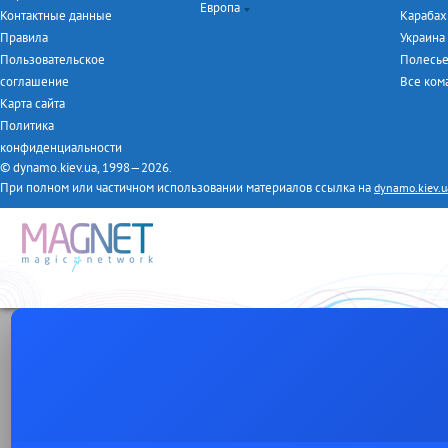
Европа
Турнир дублёров
Лига Европы
Евро-2016
Контактные данные
Карабах
Первая лига
ЧМ-2014
Чемпионат Англии
Правила
Украина
Товарищеские матчи
Чемпионат Италии
Пользовательское
Полесь
Чемпионат Испании
соглашение
Все ко
Чемпионат Германии
Карта сайта
Чемпионат Франции
Политика
конфиденциальности
© dynamo.kiev.ua, 1998—2026.
При полном или частичном использовании материалов ссылка на
dynamo.kiev.u