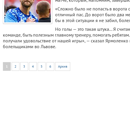
матче, который, напомним, заверши
«Cложно было не попасть в ворота с
отличный пас. До ворот было два ме
бы в этой ситуации я не забил, бол
Но голы — это такая штука... Я счит
команде, быть полезным главному тренеру, помогать ребятам.
получали удовольствие от нашей игры», — сказал Ярмоленко
болельщиками во Львове.
1
2
3
4
5
6
Архив