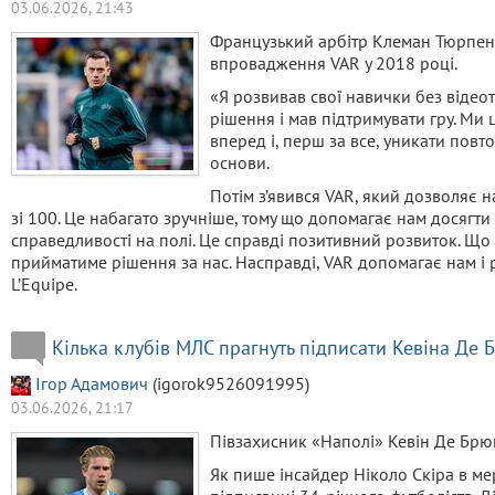
03.06.2026, 21:43
Французький арбітр Клеман Тюрпен
впровадження VAR у 2018 році.
«Я розвивав свої навички без відео
рішення і мав підтримувати гру. Ми 
вперед і, перш за все, уникати повт
основи.
Потім з’явився VAR, який дозволяє 
зі 100. Це набагато зручніше, тому що допомагає нам досягти 
справедливості на полі. Це справді позитивний розвиток. Що 
прийматиме рішення за нас. Насправді, VAR допомагає нам і
L’Equipe.
Кілька клубів МЛС прагнуть підписати Кевіна Де
Ігор Адамович
(igorok9526091995)
03.06.2026, 21:17
Півзахисник «Наполі» Кевін Де Брюй
Як пише інсайдер Ніколо Скіра в мер