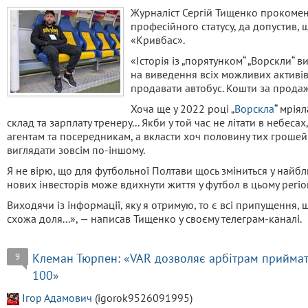
Журналіст Сергій Тищенко прокоме
професійного статусу, да допустив, 
«Кривбас».
«Історія із „порятунком“ „Ворскли“
на виведення всіх можливих активів
продавати автобус. Кошти за продаж
Хоча ще у 2022 році „
Ворскла
“ мрія
склад та зарплату тренеру... Якби у той час не літати в небес
агентам та посередникам, а вкласти хоч половину тих грошей 
виглядати зовсім по-іншому.
Я не вірю, що для футбольної Полтави щось зміниться у найбл
нових інвесторів може вдихнути життя у футбол в цьому регіон
Виходячи із інформації, яку я отримую, то є всі припущення,
схожа доля...», — написав Тищенко у своєму телеграм-каналі.
Клеман Тюрпен: «VAR дозволяє арбітрам приймати
9
100»
Ігор Адамович
(igorok9526091995)