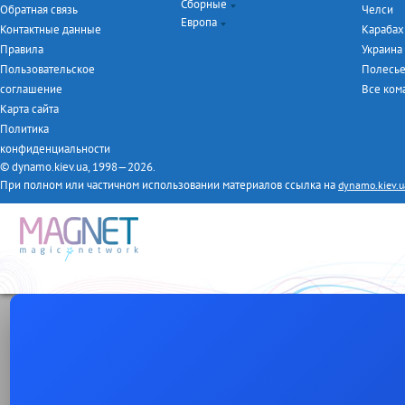
Сборные
Кубок Украины
Лига Чемпионов
Обратная связь
Челси
Европа
Турнир дублёров
Лига Европы
Евро-2016
Контактные данные
Карабах
Первая лига
ЧМ-2014
Чемпионат Англии
Правила
Украина
Товарищеские матчи
Чемпионат Италии
Пользовательское
Полесь
Чемпионат Испании
соглашение
Все ко
Чемпионат Германии
Карта сайта
Чемпионат Франции
Политика
конфиденциальности
© dynamo.kiev.ua, 1998—2026.
При полном или частичном использовании материалов ссылка на
dynamo.kiev.u