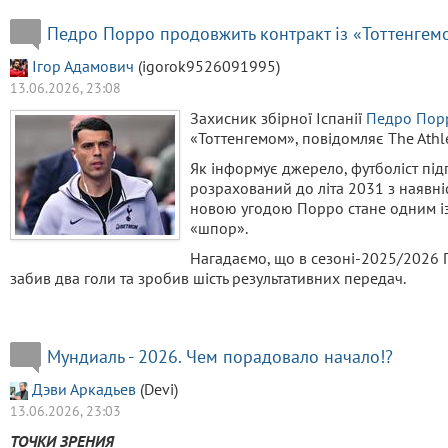
Педро Порро продовжить контракт із «Тоттенгемо
Ігор Адамович
(igorok9526091995)
13.06.2026, 23:08
Захисник збірної Іспанії
Педро Пор
«Тоттенгемом», повідомляє The Athle
Як інформує джерело, футболіст підп
розрахований до літа 2031 з наявніс
новою угодою Порро стане одним і
«шпор».
Нагадаємо, що в сезоні-2025/2026 По
забив два голи та зробив шість результативних передач.
Мундиаль - 2026. Чем порадовало начало!?
Дэви Аркадьев
(Devi)
13.06.2026, 23:03
ТОЧКИ ЗРЕНИЯ