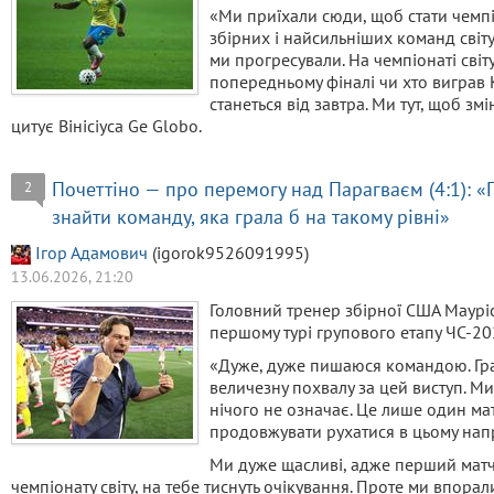
«Ми приїхали сюди, щоб стати чемп
збірних і найсильніших команд світу
ми прогресували. На чемпіонаті світу
попередньому фіналі чи хто виграв
станеться від завтра. Ми тут, щоб зм
цитує Вінісіуса Ge Globo.
Почеттіно — про перемогу над Парагваєм (4:1):
2
знайти команду, яка грала б на такому рівні»
Ігор Адамович
(igorok9526091995)
13.06.2026, 21:20
Головний тренер збірної США Маурі
першому турі групового етапу ЧС-20
«Дуже, дуже пишаюся командою. Гра
величезну похвалу за цей виступ. М
нічого не означає. Це лише один мат
продовжувати рухатися в цьому нап
Ми дуже щасливі, адже перший матч
чемпіонату світу, на тебе тиснуть очікування. Проте ми впорал