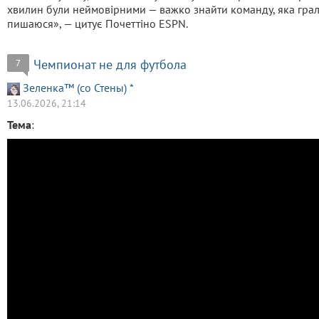
хвилин були неймовірними — важко знайти команду, яка грала
пишаюся», — цитує Почеттіно ESPN.
Чемпионат не для футбола
7
Зеленка™ (со Стены) *
13.06.2026, 21:14
Тема
: