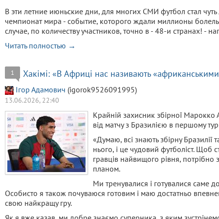
В эти летние июньские дни, для многих СМИ футбол стал чуть 
чемпионат мира - событие, которого ждали миллионы болель
случае, по количеству участников, точно в - 48-и странах! 
Читать полностью →
Хакімі: «В Африці нас називають «африканським
1
Ігор Адамович
(igorok9526091995)
13.06.2026, 22:40
Крайній захисник збірної Марокко 
від матчу з Бразилією в першому турі
«Думаю, всі знають збірну Бразилії та
нього, і це чудовий футболіст. Щоб 
гравців найвищого рівня, потрібно 
планом.
Ми тренувалися і готувалися саме до
Особисто я також почуваюся готовим і маю достатньо впевнен
свою найкращу гру.
Як я вже казав, ми добре знаємо суперника, з яким зустрінемо