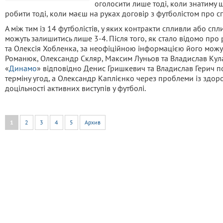
оголосити лише тоді, коли знатиму 
робити тоді, коли маєш на руках договір з футболістом про с
А між тим із 14 футболістів, у яких контракти спливли або сп
можуть залишитись лише 3-4. Після того, як стало відомо про
та Олексія Хобленка, за неофіційною інформацією його можу
Романюк, Олександр Скляр, Максим Луньов та Владислав Кулач
«
Динамо
» відповідно Денис Гришкевич та Владислав Герич п
терміну угод, а Олександр Каплієнко через проблеми із здо
доцільності активних виступів у футболі.
1
2
3
4
5
Архив