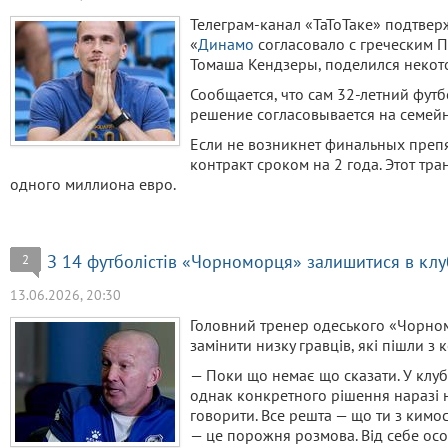
Телеграм-канал «ТаТоТаке» подтве
«
Динамо
согласовало с греческим 
Томаша Кендзеры, поделился некот
Сообщается, что сам 32-летний футб
решение согласовывается на семейн
Если не возникнет финальных препя
контракт сроком на 2 года. Этот тр
одного миллиона евро.
З 14 футболістів «Чорноморця» залишитися в клу
2
13.06.2026, 20:30
Головний тренер одеського «Чорн
замінити низку гравців, які пішли з 
— Поки що немає що сказати. У клуб
однак конкретного рішення наразі н
говорити. Все решта — що ти з кимо
— це порожня розмова. Від себе ос