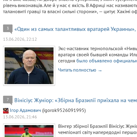
рівень виконавців. Але й у нас є якість. В Африці нас називаю
талановиті гравці та власні сильні сторони», — цитує Хакімі 
«Один из самых талантливых вратарей Украины»,
3
13.06.2026, 22:12
Экс-наставник тернопольской «Ни
вратаря своей бывшей команды Иль
сегодня
было объявлено официаль
Читать полностью →
Вінісіус Жуніор: «Збірна Бразилії приїхала на че
7
Ігор Адамович
(igorok9526091995)
13.06.2026, 21:46
Вінгер збірної Бразилії Вінісіус Жу
чемпіонаті світу напередодні першо