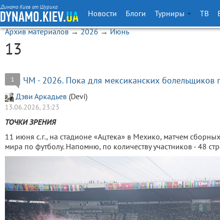
Динамо Киев от Шурика
Новости
Блоги
Турниры
ТВ
Архив материалов
→
2026
→
Июнь
13
ЧМ - 2026. Пока для мексиканских болельщиков п
1
Дэви Аркадьев
(Devi)
13.06.2026, 23:23
ТОЧКИ ЗРЕНИЯ
11 июня с.г., на стадионе «Ацтека» в Мехико, матчем сборн
мира по футболу. Напомню, по количеству участников - 48 ст