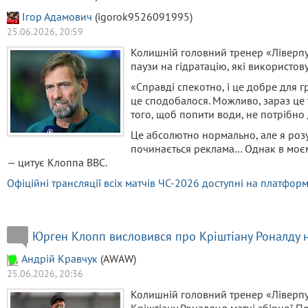
Ігор Адамович
(igorok9526091995)
25.06.2026, 20:59
Колишній головний тренер «Ліверп
паузи на гідратацію, які використов
«Справді спекотно, і це добре для гр
це сподобалося. Можливо, зараз це 
того, щоб попити води, не потрібно
Це абсолютно нормально, але я розу
починається реклама… Однак в моєму
— цитує Клоппа BBC.
Офіційні трансляції всіх матчів ЧС-2026 доступні на платфо
Юрген Клопп висловився про Кріштіану Роналду 
Aндрiй Кравчук
(AWAW)
25.06.2026, 20:36
Колишній головний тренер «Ліверпу