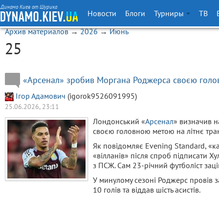
Динамо Киев от Шурика
Новости
Блоги
Турниры
ТВ
Архив материалов
→
2026
→
Июнь
25
«Арсенал» зробив Моргана Роджерса своєю гол
Ігор Адамович
(igorok9526091995)
25.06.2026, 23:11
Лондонський «
Арсенал
» визначив 
своєю головною метою на літнє тра
Як повідомляє Evening Standard, «к
«вілланів» після спроб підписати Ху
з ПСЖ. Сам 23-річний футболіст зац
У минулому сезоні Роджерс провів за
10 голів та віддав шість асистів.