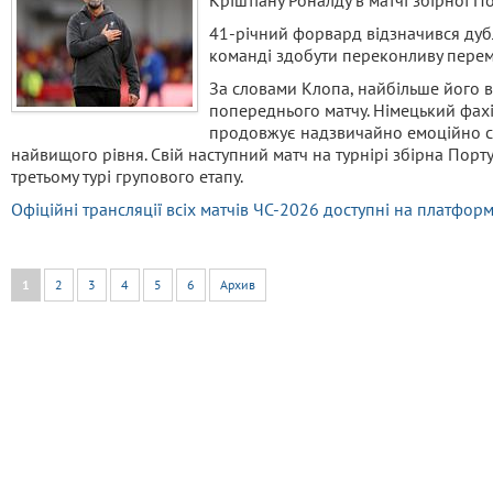
Кріштіану Роналду в матчі збірної П
41-річний форвард відзначився дубл
команді здобути переконливу перемо
За словами Клопа, найбільше його в
попереднього матчу. Німецький фахі
продовжує надзвичайно емоційно сп
найвищого рівня. Свій наступний матч на турнірі збірна Порт
третьому турі групового етапу.
Офіційні трансляції всіх матчів ЧС-2026 доступні на платфо
1
2
3
4
5
6
Архив