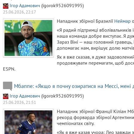
Ігор Адамович
(igorok9526091995)
25.06.2026, 22:17
Нападник збірної Бразилії
Неймар
о
«Я радий підтримці вболівальників і
наша команда добре виступає. Я ду
Зараз Віні — наш головний гравець, 
допомагає нам, вирішує долю матчів,
Як я вже сказав, я дуже задоволений
продовжувати перемагати, щоб дося
ESPN.
Мбаппе: «Якщо я почну озиратися на Мессі, мені
Ігор Адамович
(igorok9526091995)
25.06.2026, 21:51
Нападник збірної Франції Кіліан Мб
рекорд форварда збірної Аргентини 
чемпіонатах світу.
«Як я вже казав учора: Лео завжди з