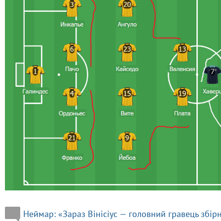
Неймар: «Зараз Вінісіус — головний гравець збірн