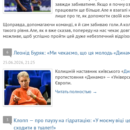
завжди забиватиме. Якщо я почну оз
працювати ще більше. Але я взагалі 
лише про те, як допомогти своїй ком
Щоправда, допомагаючи команді, я й сам забиваю голи. А кол
такого рівня. Але, як я вже сказав, попереду на нас чекає до
можливе, щоб успішно пройти цей дуже небезпечний відрізок
Леонід Буряк: «Ми чекаємо, що ця молодь «Динам
6
25.06.2026, 21:25
Колишній наставник київського «
Ди
протистояння «Динамо» — «Універси
Європи.
Читать полностью →
Клопп — про паузу на гідратацію: «У моєму віці ц
3
сходити в туалет!»