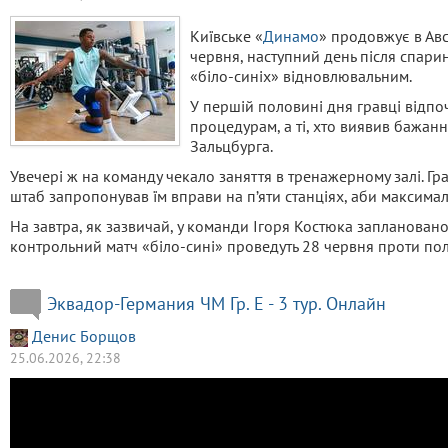
Київське «
Динамо
» продовжує в Авст
червня, наступний день після спарин
«біло-синіх» відновлювальним.
У першій половині дня гравці відп
процедурам, а ті, хто виявив бажанн
Зальцбурга.
Увечері ж на команду чекало заняття в тренажерному залі. Гр
штаб запропонував їм вправи на п’яти станціях, аби максималь
На завтра, як зазвичай, у команди Ігоря Костюка заплановано
контрольний матч «біло-сині» проведуть 28 червня проти пол
Эквадор-Германия ЧМ Гр. E - 3 тур. Онлайн
Денис Борщов
25.06.2026, 22:38