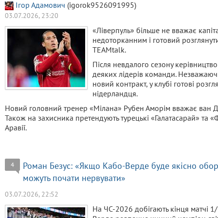
Ігор Адамович
(igorok9526091995)
03.07.2026, 23:20
«Ліверпуль» більше не вважає капі
недоторканним і готовий розглянут
TEAMtalk.
Після невдалого сезону керівництв
деяких лідерів команди. Незважаючи
новий контракт, у клубі готові розг
нідерландця.
Новий головний тренер «Мілана» Рубен Аморім вважає ван 
Також на захисника претендують турецькі «Галатасарай» та «
Аравії.
Роман Безус: «Якщо Кабо-Верде буде якісно оборо
4
можуть почати нервувати»
03.07.2026, 22:52
На ЧС-2026 добігають кінця матчі 1