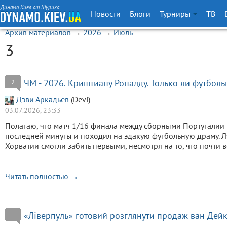
Динамо Киев от Шурика
Новости
Блоги
Турниры
ТВ
Архив материалов
→
2026
→
Июль
3
ЧМ - 2026. Криштиану Роналду. Только ли футболь
2
Дэви Аркадьев
(Devi)
03.07.2026, 23:33
Полагаю, что матч 1/16 финала между сборными Португалии
последней минуты и походил на эдакую футбольную драму. 
Хорватии смогли забить первыми, несмотря на то, что почти 
Читать полностью →
«Ліверпуль» готовий розглянути продаж ван Дей