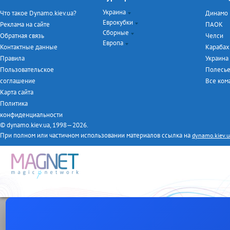
Украина
Что такое Dynamo.kiev.ua?
Динамо
Еврокубки
Чемпионат Украины
Реклама на сайте
ПАОК
Сборные
Кубок Украины
Лига Чемпионов
Обратная связь
Челси
Европа
Турнир дублёров
Лига Европы
Евро-2016
Контактные данные
Карабах
Первая лига
ЧМ-2014
Чемпионат Англии
Правила
Украина
Товарищеские матчи
Чемпионат Италии
Пользовательское
Полесь
Чемпионат Испании
соглашение
Все ко
Чемпионат Германии
Карта сайта
Чемпионат Франции
Политика
конфиденциальности
© dynamo.kiev.ua, 1998—2026.
При полном или частичном использовании материалов ссылка на
dynamo.kiev.u