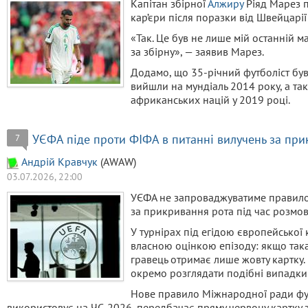
Капітан збірної
Алжиру
Ріяд Марез 
кар’єри після поразки від Швейцарії 
«Так. Це був не лише мій останній ма
за збірну», — заявив Марез.
Додамо, що 35-річний футболіст був
вийшли на мундіаль 2014 року, а так
африканських націй у 2019 році.
УЄФА піде проти ФІФА в питанні вилучень за при
7
Aндрiй Кравчук
(AWAW)
03.07.2026, 22:00
УЄФА не запроваджуватиме правило
за прикривання рота під час розмов 
У турнірах під егідою європейської 
власною оцінкою епізоду: якщо така
гравець отримає лише жовту картку.
окремо розглядати подібні випадки 
Нове правило Міжнародної ради фут
використовує на ЧС-2026, передбачає пряму червону картку з