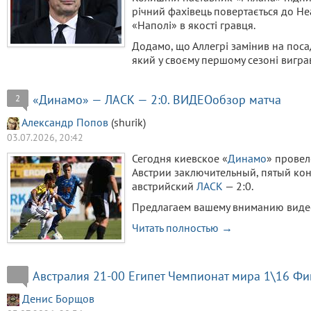
річний фахівець повертається до Не
«Наполі» в якості гравця.
Додамо, що Аллегрі замінив на поса
який у своєму першому сезоні вигра
«Динамо» — ЛАСК — 2:0. ВИДЕОобзор матча
2
Александр Попов
(shurik)
03.07.2026, 20:42
Сегодня киевское «
Динамо
» провел
Австрии заключительный, пятый кон
австрийский
ЛАСК
— 2:0.
Предлагаем вашему вниманию видео
Читать полностью →
Австралия 21-00 Египет Чемпионат мира 1\16 Фи
Денис Борщов