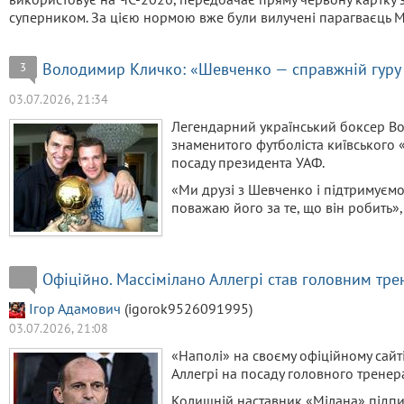
суперником. За цією нормою вже були вилучені парагваєць Міг
Володимир Кличко: «Шевченко — справжній гуру
3
03.07.2026, 21:34
Легендарний український боксер В
знаменитого футболіста київського 
посаду президента УАФ.
«Ми друзі з Шевченко і підтримуємо 
поважаю його за те, що він робить»,
Офіційно. Массімілано Аллегрі став головним тр
Ігор Адамович
(igorok9526091995)
03.07.2026, 21:08
«Наполі» на своєму офіційному сайт
Аллегрі на посаду головного тренер
Колишній наставник «Мілана» підпис