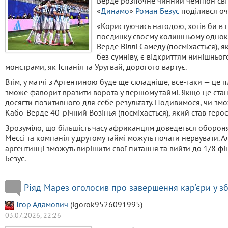
Верде розпочне чинний чемпіон світ
«
Динамо
»
Роман Безус
поділився оч
«Користуючись нагодою, хотів би в 
поєдинку своєму колишньому одноклу
Верде Віллі Самеду (посміхається), я
без сумніву, є відкриттям нинішнього
монстрами, як Іспанія та Уругвай, дорогого вартує.
Втім, у матчі з Аргентиною буде ще складніше, все-таки — це 
зможе фаворит вразити ворота у першому таймі. Якщо це ста
досягти позитивного для себе результату. Подивимося, чи з
Кабо-Верде 40-річний Возінья (посміхається), який став геро
Зрозуміло, що більшість часу африканцям доведеться оборонят
Мессі та компанія у другому таймі можуть почати нервувати. А
аргентинці зможуть вирішити свої питання та вийти до 1/8 фін
Безус.
Ріяд Марез оголосив про завершення кар'єри у зб
Ігор Адамович
(igorok9526091995)
03.07.2026, 22:26