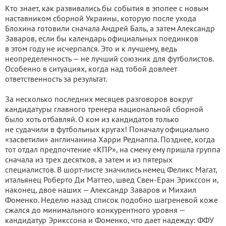
Кто знает, как развивались бы события в эпопее с новым
наставником сборной Украины, которую после ухода
Блохина готовили сначала Андрей Баль, а затем Александр
Заваров, если бы календарь официальных поединков
в этом году не исчерпался. Это и к лучшему, ведь
неопределенность — не лучший союзник для футболистов.
Особенно в ситуациях, когда над тобой довлеет
ответственность за результат.
За несколько последних месяцев разговоров вокруг
кандидатуры главного тренера национальной сборной
было хоть отбавляй. О ком из кандидатов только
не судачили в футбольных кругах! Поначалу официально
«засветили» англичанина Харри Реднаппа. Позднее, когда
тот отдал предпочтение «КПР», на смену ему пришла группа
сначала из трех десятков, а затем и из пятерых
специалистов. В шорт-листе значились немец Феликс Магат,
итальянец Роберто Ди Маттео, швед Свен-Еран Эрикссон и,
наконец, двое наших — Александр Заваров и Михаил
Фоменко. Неделю назад список подобно шагреневой коже
сжался до минимального конкурентного уровня —
кандидатур Эрикссона и Фоменко, что дает надежду: ФФУ