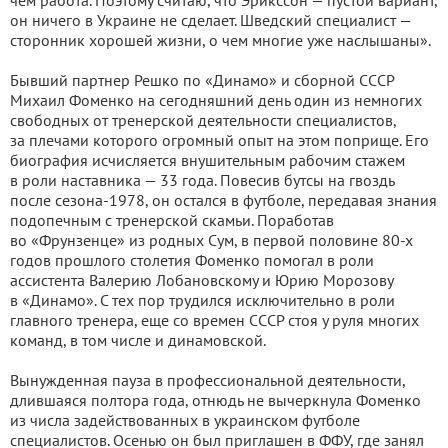
чем работа. Поэтому считаю, что Эрикссон — пустой вариант,
он ничего в Украине не сделает. Шведский специалист —
сторонник хорошей жизни, о чем многие уже наслышаны».
Бывший партнер Решко по «Динамо» и сборной СССР
Михаил Фоменко на сегодняшний день один из немногих
свободных от тренерской деятельности специалистов,
за плечами которого огромный опыт на этом поприще. Его
биография исчисляется внушительным рабочим стажем
в роли наставника — 33 года. Повесив бутсы на гвоздь
после сезона-1978, он остался в футболе, передавая знания
подопечным с тренерской скамьи. Поработав
во «Фрунзенце» из родных Сум, в первой половине 80-х
годов прошлого столетия Фоменко помогал в роли
ассистента Валерию Лобановскому и Юрию Морозову
в «Динамо». С тех пор трудился исключительно в роли
главного тренера, еще со времен СССР стоя у руля многих
команд, в том числе и динамовской.
Вынужденная пауза в профессиональной деятельности,
длившаяся полтора года, отнюдь не вычеркнула Фоменко
из числа задействованных в украинском футболе
специалистов. Осенью он был приглашен в ФФУ, где занял