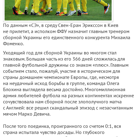
По данным «СЭ», в среду Свен-Еран Эрикссон в Киев
не прилетит, а исполком ФФУ назначит главным тренером
сборной Украины его единственного конкурента Михаила
Фоменко.
Уходящий год для сборной Украины во многом стал
знаковым. Большая часть из его 366 дней сложилась для
главной футбольной дружины со знаком «плюс». Главным
событием стало, пожалуй, участие в историческом для
страны домашнем чемпионате Европы, где, несмотря
на неудачный исход борьбы в группе, команда Олега
Блохина выглядела весьма достойно. Многомиллионная
армия любителей футбола на разных континентах искренне
сочувствовала нам сборной после злополучного матча
с Англией: все решил скандальный эпизод с незасчитанным
мячом Марко Девича.
После того поединка, проигранного со счетом 0:1, вся
страна испытала чувство досады. Но глубокого