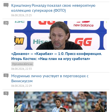
Криштиану Роналду показал свою невероятную
коллекцию суперкаров (ФОТО)
06.08.2026, 23:25
24
«Динамо» — «Карабах» — 1:0. Пресс-конференция.
Игорь Костюк: «Наш план на игру сработал»
Dynamo.kiev.ua
06.08.2026, 22:33
Моуринью лично участвует в переговорах с
1
Винисиусом
06.08.2026, 22:29
3