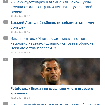
«В Баку, будет жарко и влажно. «Динамо» нужно
2
именно сегодня сыграть успешно», — украинский
тренер
06.08.2026, 16:57
Виталий Лисицкий: «Динамо» забьет на один мяч
3
больше»
06.08.2026, 16:36
Илья Близнюк: «Многое будет зависеть от того,
насколько надежно «Динамо» сыграет в обороне.
Пока что с этим проблемы»
06.08.2026, 16:15
4
Раффаэль: «Блохин не давал мне много игрового
времени»
06.08.2026, 15:54
Бруно Гимарайнш прошел медосмотр для «Арсенала»