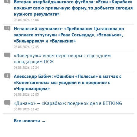
Ветеран азербайджанского футбола: «Если «Карабах»
1
покажет свою привычную форму, то добьется сегодня
нужного результата»
06.08.2026, 13:06
Испанский журналист: «Требования Цыганкова по
21
зарплате отпугнули «Реал Сосьедад», «Эспаньол»,
«Вильярреал» и «Валенсию»
06.08.2026, 12:45
«Ливерпуль» ведет переговоры с еще одним
нападающим ПСЖ
06.08.2026, 12:24
Александр Бабич: «Ошибки «Полесья» в матчах с
1
«Копенгагеном» мы увидели и в поединке с
«Черноморцем»
06.08.2026, 12:03
«Динамо» — «Карабах»: поединок дня в BETKING
06.08.2026, 11:42
Все новости →