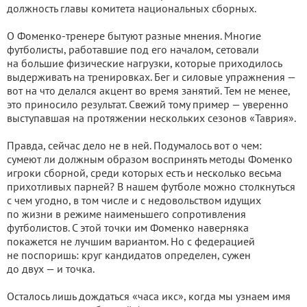
должность главы комитета национальных сборных.
О Фоменко-тренере бытуют разные мнения. Многие
футболисты, работавшие под его началом, сетовали
на большие физические нагрузки, которые приходилось
выдерживать на тренировках. Бег и силовые упражнения —
вот на что делался акцент во время занятий. Тем не менее,
это приносило результат. Свежий тому пример — уверенно
выступавшая на протяжении нескольких сезонов «Таврия».
Правда, сейчас дело не в ней. Подумалось вот о чем:
сумеют ли должным образом воспринять методы Фоменко
игроки сборной, среди которых есть и несколько весьма
прихотливых парней? В нашем футболе можно столкнуться
с чем угодно, в том числе и с недовольством идущих
по жизни в режиме наименьшего сопротивления
футболистов. С этой точки им Фоменко наверняка
покажется не лучшим вариантом. Но с федерацией
не поспоришь: круг кандидатов определен, сужен
до двух — и точка.
Осталось лишь дождаться «часа икс», когда мы узнаем имя