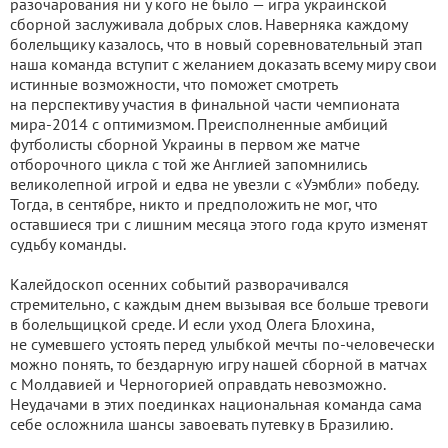
разочарования ни у кого не было — игра украинской
сборной заслуживала добрых слов. Наверняка каждому
болельщику казалось, что в новый соревновательный этап
наша команда вступит с желанием доказать всему миру свои
истинные возможности, что поможет смотреть
на перспективу участия в финальной части чемпионата
мира-2014 с оптимизмом. Преисполненные амбиций
футболисты сборной Украины в первом же матче
отборочного цикла с той же Англией запомнились
великолепной игрой и едва не увезли с «Уэмбли» победу.
Тогда, в сентябре, никто и предположить не мог, что
оставшиеся три с лишним месяца этого года круто изменят
судьбу команды.
Калейдоскоп осенних событий разворачивался
стремительно, с каждым днем вызывая все больше тревоги
в болельщицкой среде. И если уход Олега Блохина,
не сумевшего устоять перед улыбкой мечты по-человечески
можно понять, то бездарную игру нашей сборной в матчах
с Молдавией и Черногорией оправдать невозможно.
Неудачами в этих поединках национальная команда сама
себе осложнила шансы завоевать путевку в Бразилию.