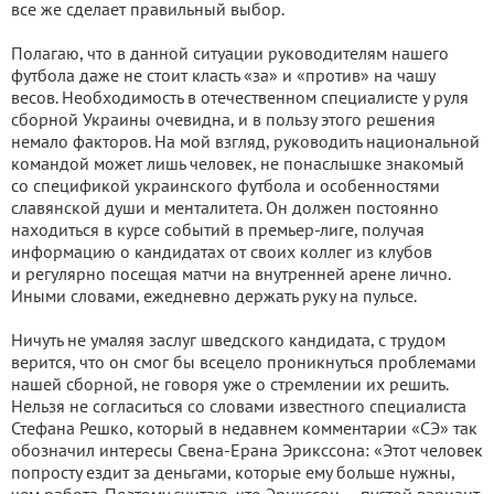
все же сделает правильный выбор.
Полагаю, что в данной ситуации руководителям нашего
футбола даже не стоит класть «за» и «против» на чашу
весов. Необходимость в отечественном специалисте у руля
сборной Украины очевидна, и в пользу этого решения
немало факторов. На мой взгляд, руководить национальной
командой может лишь человек, не понаслышке знакомый
со спецификой украинского футбола и особенностями
славянской души и менталитета. Он должен постоянно
находиться в курсе событий в премьер-лиге, получая
информацию о кандидатах от своих коллег из клубов
и регулярно посещая матчи на внутренней арене лично.
Иными словами, ежедневно держать руку на пульсе.
Ничуть не умаляя заслуг шведского кандидата, с трудом
верится, что он смог бы всецело проникнуться проблемами
нашей сборной, не говоря уже о стремлении их решить.
Нельзя не согласиться со словами известного специалиста
Стефана Решко, который в недавнем комментарии «СЭ» так
обозначил интересы Свена-Ерана Эрикссона: «Этот человек
попросту ездит за деньгами, которые ему больше нужны,