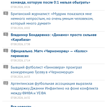
команда, которую после 0:1 нельзя обыграть»
07.08.2026, 18:26
Британский журналист: «Мудрик показался мне
8
немного непростым, но очень умным человеком,
который много думает»
07.08.2026, 18:02
Владимир Бондаренко: «Динамо» просто сильнее
5
«Карабаха»
07.08.2026, 17:38
Официально. Матч «Черноморец» — «Колос»
1
перенесен
07.08.2026, 17:14
Бывший футболист «Ганновера» проиграл
1
конкуренцию Гусеву в «Черноморце»
07.08.2026, 16:53
Аргентинская футбольная ассоциация выразила
12
поддержку Джанни Инфантино на фоне конфликта
между ФИФА и УЕФА
07.08.2026, 16:32
Все новости →