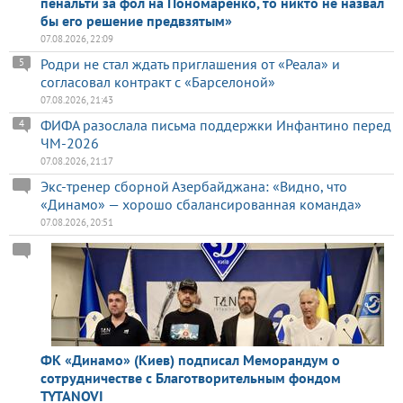
пенальти за фол на Пономаренко, то никто не назвал
бы его решение предвзятым»
07.08.2026, 22:09
Родри не стал ждать приглашения от «Реала» и
5
согласовал контракт с «Барселоной»
07.08.2026, 21:43
ФИФА разослала письма поддержки Инфантино перед
4
ЧМ-2026
07.08.2026, 21:17
Экс-тренер сборной Азербайджана: «Видно, что
«Динамо» — хорошо сбалансированная команда»
07.08.2026, 20:51
ФК «Динамо» (Киев) подписал Меморандум о
сотрудничестве с Благотворительным фондом
TYTANOVI