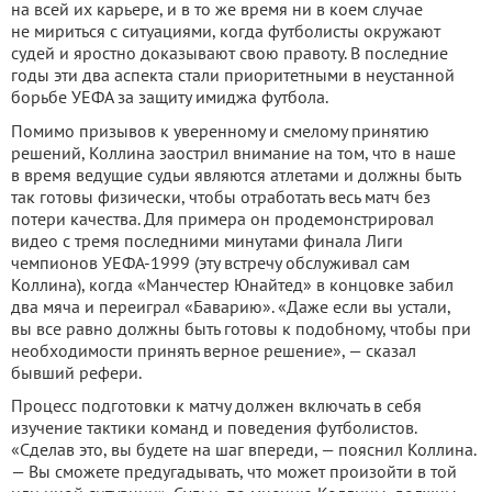
на всей их карьере, и в то же время ни в коем случае
не мириться с ситуациями, когда футболисты окружают
судей и яростно доказывают свою правоту. В последние
годы эти два аспекта стали приоритетными в неустанной
борьбе УЕФА за защиту имиджа футбола.
Помимо призывов к уверенному и смелому принятию
решений, Коллина заострил внимание на том, что в наше
в время ведущие судьи являются атлетами и должны быть
так готовы физически, чтобы отработать весь матч без
потери качества. Для примера он продемонстрировал
видео с тремя последними минутами финала Лиги
чемпионов УЕФА-1999 (эту встречу обслуживал сам
Коллина), когда «Манчестер Юнайтед» в концовке забил
два мяча и переиграл «Баварию». «Даже если вы устали,
вы все равно должны быть готовы к подобному, чтобы при
необходимости принять верное решение», — сказал
бывший рефери.
Процесс подготовки к матчу должен включать в себя
изучение тактики команд и поведения футболистов.
«Сделав это, вы будете на шаг впереди, — пояснил Коллина.
— Вы сможете предугадывать, что может произойти в той