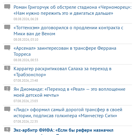
Роман Григорчук об обстреле стадиона «Черноморец»:
«Нам нужно пережить это и двигаться дальше»
08.08.2026, 06:28
«Тоттенхэм» договорился о продлении контракта с
Мики ван де Веном
08.08.2026, 03:10
«Арсенал» заинтересован в трансфере Феррана
Торреса
08.08.2026, 00:33
Каррагер раскритиковал Салаха за переход в
3
«Трабзонспор»
07.08.2026, 23:48
Ян Диоманде: «Переход в «Реал» — это воплощение
2
моей детской мечты»
07.08.2026, 23:03
«Лидс» оформил самый дорогой трансфер в своей
истории, подписав голкипера «Манчестер Сити»
07.08.2026, 22:35
Экс-арбитр ФИФА: «Если бы рефери назначил
9