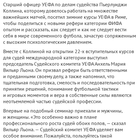
Старший офицер УЕФА по делам судейства Пьерлуиджи
Коллина, которому довелось работать на множестве
важнейших матчей, посетил зимние курсы УЕФА в Риме,
чтобы поделиться с новыми рефери категории ФИФА
опытом и рассказать, как следует и как не следует вести
себя в мире современного футбола, зачастую сопряженным
с высоким психологическим давлением.
Вместе с Коллиной на открытии 22-х вступительных курсов
для судей международной категории выступил
председатель Судейского комитета УЕФА Анхель Мария
Вильяр Льона. Он призвал рефери быть ответственными
и преданными своему делу, а также напомнил, что
тщательная подготовка, смелость и последовательность при
принятии решений, понимание футбольной тактики
и игровых моментов и вера в собственные силы являются
неотъемлемой частью судейской профессии.
Впервые на подобный семинар приехали и мужчины,
и женщины. «Это особенно важно в плане
профессионального роста судей обоих полов, — сказал
Вильяр Льона. — Судейский комитет УЕФА уделяет вам
особое внимание. Пожалуйста, пользуйтесь такой