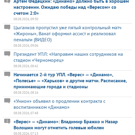
Артем Федецкий: «Динамо» должно быть в хорошем
8
настроении. Ожидаю победы над «Вересом» со
счетом 2:0»
08.08.2026, 09:30
Цыганков пропустил уже пятый контрольный матч
«Жироны», Ванат оформил ассист и реализовал
пенальти (ВИДЕО)
08.08.2026, 09:06
Президент УПЛ: «Направим наших сотрудников на
стадион «Черноморец»
08.08.2026, 08:42
Начинается 2-й тур УПЛ. «Верес» — «Динамо»,
«Полесье» — «Харьков» и другие матчи. Расписание,
принимающие города и стадионы
08.08.2026, 08:16
«Унион» объявил о продлении контракта с
воспитанником «Динамо»
08.08.2026, 07:48
«Верес» — «Динамо»: Владимир Бражко и Назар
2
Волошин могут отметить голевые юбилеи
08.08.2026, 07:13