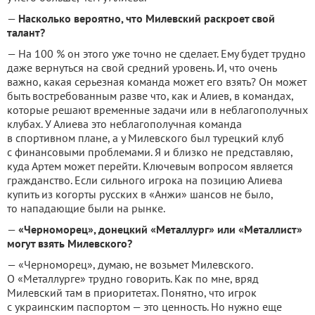
—
Насколько вероятно, что Милевский раскроет свой
талант?
— На 100 % он этого уже точно не сделает. Ему будет трудно
даже вернуться на свой средний уровень. И, что очень
важно, какая серьезная команда может его взять? Он может
быть востребованным разве что, как и Алиев, в командах,
которые решают временные задачи или в неблагополучных
клубах. У Алиева это неблагополучная команда
в спортивном плане, а у Милевского был турецкий клуб
с финансовыми проблемами. Я и близко не представляю,
куда Артем может перейти. Ключевым вопросом является
гражданство. Если сильного игрока на позицию Алиева
купить из когорты русских в «Анжи» шансов не было,
то нападающие были на рынке.
—
«Черноморец», донецкий «Металлург» или «Металлист»
могут взять Милевского?
— «Черноморец», думаю, не возьмет Милевского.
О «Металлурге» трудно говорить. Как по мне, вряд
Милевский там в приоритетах. Понятно, что игрок
с украинским паспортом — это ценность. Но нужно еще