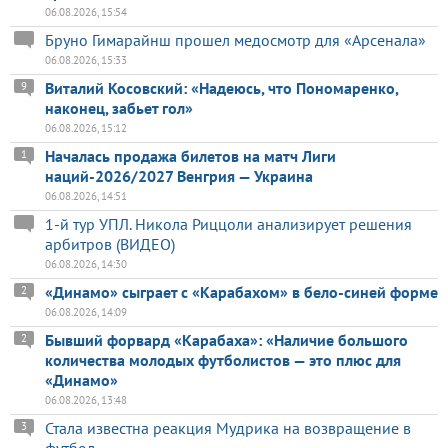
06.08.2026, 15:54
Бруно Гимарайнш прошел медосмотр для «Арсенала»
06.08.2026, 15:33
Виталий Косовский: «Надеюсь, что Пономаренко,
9
наконец, забьет гол»
06.08.2026, 15:12
Началась продажа билетов на матч Лиги
1
наций-2026/2027 Венгрия — Украина
06.08.2026, 14:51
1-й тур УПЛ. Никола Риццоли анализирует решения
арбитров (ВИДЕО)
06.08.2026, 14:30
«Динамо» сыграет с «Карабахом» в бело-синей форме
2
06.08.2026, 14:09
Бывший форвард «Карабаха»: «Наличие большого
2
количества молодых футболистов — это плюс для
«Динамо»
06.08.2026, 13:48
Стала известна реакция Мудрика на возвращение в
3