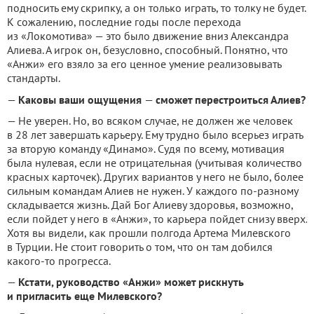
подносить ему скрипку, а он только играть, то толку не будет.
К сожалению, последние годы после перехода
из «Локомотива» — это было движение вниз Александра
Алиева. А игрок он, безусловно, способный. Понятно, что
«Анжи» его взяло за его ценное умение реализовывать
стандарты.
—
Каковы ваши ощущения
—
сможет перестроиться Алиев?
— Не уверен. Но, во всяком случае, не должен же человек
в 28 лет завершать карьеру. Ему трудно было всерьез играть
за вторую команду «Динамо». Судя по всему, мотивация
была нулевая, если не отрицательная (учитывая количество
красных карточек). Других вариантов у него не было, более
сильным командам Алиев не нужен. У каждого по-разному
складывается жизнь. Дай Бог Алиеву здоровья, возможно,
если пойдет у него в «Анжи», то карьера пойдет снизу вверх.
Хотя вы видели, как прошли полгода Артема Милевского
в Турции. Не стоит говорить о том, что он там добился
какого-то прогресса.
—
Кстати, руководство «Анжи» может рискнуть
и пригласить еще Милевского?