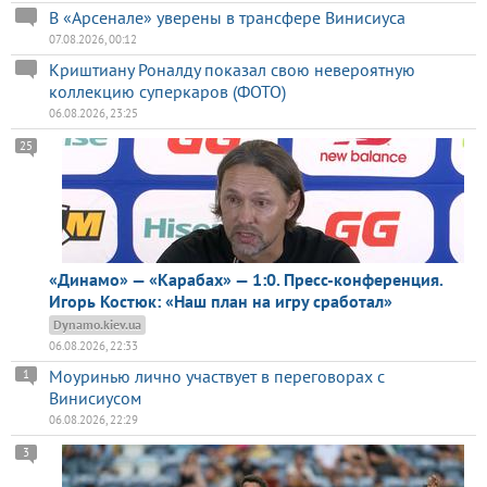
В «Арсенале» уверены в трансфере Винисиуса
07.08.2026, 00:12
Криштиану Роналду показал свою невероятную
коллекцию суперкаров (ФОТО)
06.08.2026, 23:25
25
«Динамо» — «Карабах» — 1:0. Пресс-конференция.
Игорь Костюк: «Наш план на игру сработал»
Dynamo.kiev.ua
06.08.2026, 22:33
Моуринью лично участвует в переговорах с
1
Винисиусом
06.08.2026, 22:29
3