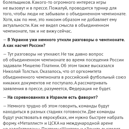
болельщиков. Какого-то огромного интереса игры
не вызовут и в прессе. Пожалуй, проводится турнир для
того, чтобы люди не забывали о объединенном чемпионате.
Хотя, как по мне, это никоим образом не добавляет ему
актуальности. Как не видел смысла в объединенном
чемпионате, так и не вижу сейчас.
—
В Украине уже немного утихли разговоры о чемпионате.
А как насчет России?
— Тут разговоры не утихают. Не так давно вопрос
об объединенном чемпионате во время посещения России
задавали Мишелю Платини. Об этом также высказался
Николай Толстых. Оказалось, что от оргкомитета
объединенного чемпионата в российский футбольный союз
никаких документов не поступало. А рассматривать
заявления в прессе, разумеется, Федерация не будет.
—
На соревнованиях в Израиле есть фаворит?
— Немного трудно об этом говорить, команды будут
находиться в разных стадиях готовности. Две команды
будут участвовать в еврокубках, им нужно быстрее набрать
форму. «Металлист» и ЦСКА на международной арене
не задействованы. Поэтому «Шахтер» и «Зенит» выглядят