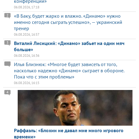
конференций»
06.08.2026, 17:18
«В Баку, будет жарко и влажно. «Динамо» нужно
2
именно сегодня сыграть успешно», — украинский
тренер
06.08.2026, 16:57
Виталий Лисицкий: «Динамо» забьет на один мяч
3
больше»
06.08.2026, 16:36
Илья Близнюк: «Многое будет зависеть от того,
насколько надежно «Динамо» сыграет в обороне.
Пока что с этим проблемы»
06.08.2026, 16:15
4
Раффаэль: «Блохин не давал мне много игрового
времени»