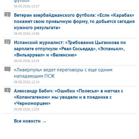
футбол
06.08.2026, 13:27
Ветеран азербайджанского футбола: «Если «Карабах»
1
покажет свою привычную форму, то добьется сегодня
нужного результата»
06.08.2026, 13:06
Испанский журналист: «Требования Цыганкова по
21
зарплате отпугнули «Реал Сосьедад», «Эспаньол»,
«Вильярреал» и «Валенсию»
06.08.2026, 12:45
«Ливерпуль» ведет переговоры с еще одним
нападающим ПСЖ
06.08.2026, 12:24
Александр Бабич: «Ошибки «Полесья» в матчах с
1
«Копенгагеном» мы увидели и в поединке с
«Черноморцем»
06.08.2026, 12:03
Все новости →