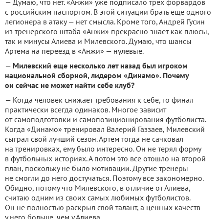
— Думаю, что нет. «Анжи» уже подписало трех форвардов
с российским паспортом. В этой ситуации брать еще одного
легионера в атаку — нет смысла. Кроме того, Андрей Гусин
из тренерского штаба «Анжи» прекрасно знает как плюсы,
так и минусы Алиева и Милевского. Думаю, что шансы
Артема на переезд в «Анжи» — нулевые.
—
Милевский еще несколько лет назад был игроком
национальной сборной, лидером «Динамо». Почему
он сейчас не может найти себе клуб?
— Когда человек снижает требования к себе, то финал
практически всегда одинаков. Многое зависит
от самоподготовки и самопозиционирования футболиста.
Когда «Динамо» тренировал Валерий Газзаев, Милевский
сыграл свой лучший сезон. Артем тогда не сачковал
на тренировках, ему было интересно. Он не терял форму
в футбольных историях. А потом это все отошло на второй
план, поскольку не было мотивации. Другие тренеры
не смогли до него достучаться. Поэтому все закономерно.
Обидно, потому что Милевского, в отличие от Алиева,
считаю одним из своих самых любимых футболистов.
Он не полностью раскрыл свой талант, а ценных качеств
у него больше, чем у Алиева.