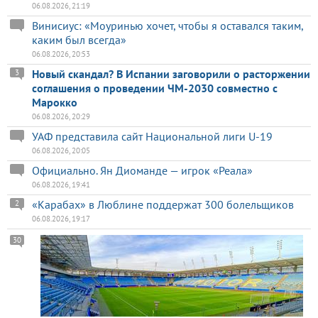
06.08.2026, 21:19
Винисиус: «Моуринью хочет, чтобы я оставался таким,
каким был всегда»
06.08.2026, 20:53
Новый скандал? В Испании заговорили о расторжении
3
соглашения о проведении ЧМ-2030 совместно с
Марокко
06.08.2026, 20:29
УАФ представила сайт Национальной лиги U-19
06.08.2026, 20:05
Официально. Ян Диоманде — игрок «Реала»
06.08.2026, 19:41
«Карабах» в Люблине поддержат 300 болельщиков
2
06.08.2026, 19:17
30