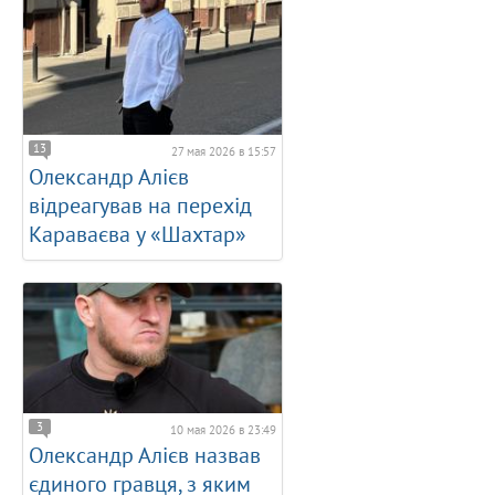
13
27 мая 2026 в 15:57
Олександр Алієв
відреагував на перехід
Караваєва у «Шахтар»
3
10 мая 2026 в 23:49
Олександр Алієв назвав
єдиного гравця, з яким