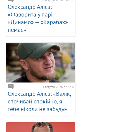
Олександр Алієв:
«Фаворита у парі
«Динамо» — «Карабах»
немає»
6
1 августа 2026 в 16:16
Олександр Алієв: «Валік,
спочивай спокійно, я
тебе ніколи не забуду»