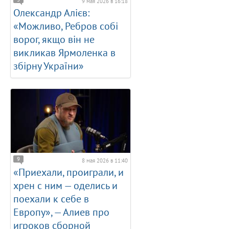
9 мая 2026 в 16:18
Олександр Алієв:
«Можливо, Ребров собі
ворог, якщо він не
викликав Ярмоленка в
збірну України»
9
8 мая 2026 в 11:40
«Приехали, проиграли, и
хрен с ним — оделись и
поехали к себе в
Европу», — Алиев про
игроков сборной