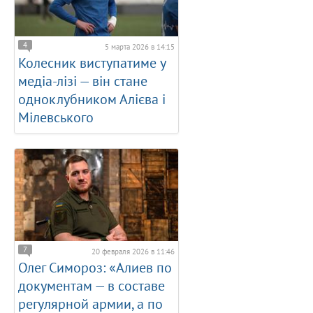
4
5 марта 2026 в 14:15
Колесник виступатиме у
медіа-лізі — він стане
одноклубником Алієва і
Мілевського
7
20 февраля 2026 в 11:46
Олег Симороз: «Алиев по
документам — в составе
регулярной армии, а по