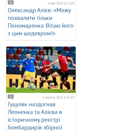
4
4 мая 2026 в 12:06
Олександр Алієв: «Можу
похвалити тільки
Пономаренка. Вітаю його
з цим шедевром!»
0
1 апреля 2026 в 14:35
Гуцуляк наздогнав
Леоненка та Алієва в
історичному реєстрі
бомбардирів збірної