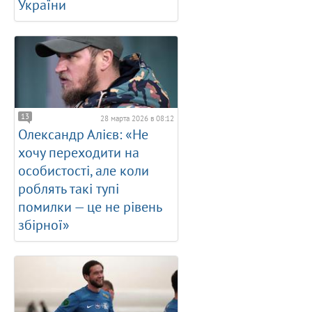
України
13
28 марта 2026 в 08:12
Олександр Алієв: «Не
хочу переходити на
особистості, але коли
роблять такі тупі
помилки — це не рівень
збірної»