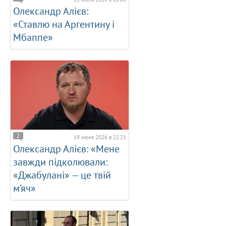
Олександр Алієв:
«Ставлю на Аргентину і
Мбаппе»
2
19 июня 2026 в 22:21
Олександр Алієв: «Мене
завжди підколювали:
«Джабулані» — це твій
м’яч»