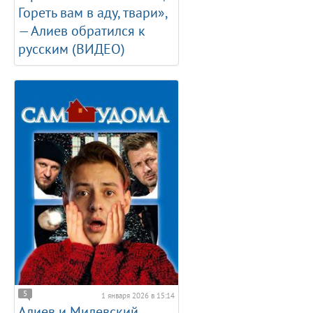
Гореть вам в аду, твари»,
— Алиев обратился к
русским (ВИДЕО)
5
1 января 2026 в 15:14
Алиев и Милевский