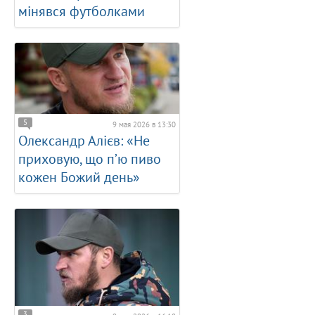
мінявся футболками
5
9 мая 2026 в 13:30
Олександр Алієв: «Не
приховую, що пʼю пиво
кожен Божий день»
3