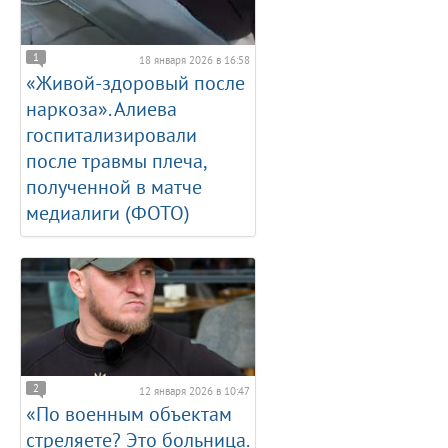
1
18 января 2026 в 16:58
«Живой-здоровый после
наркоза». Алиева
госпитализировали
после травмы плеча,
полученной в матче
медиалиги (ФОТО)
2
12 января 2026 в 10:47
«По военным объектам
стреляете? Это больница.