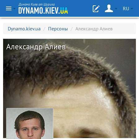
Динамо Киев от Шурика
RU
Dynamo.kiev.ua
/
Персоны
/
Александр Алиев
Александр Алиев