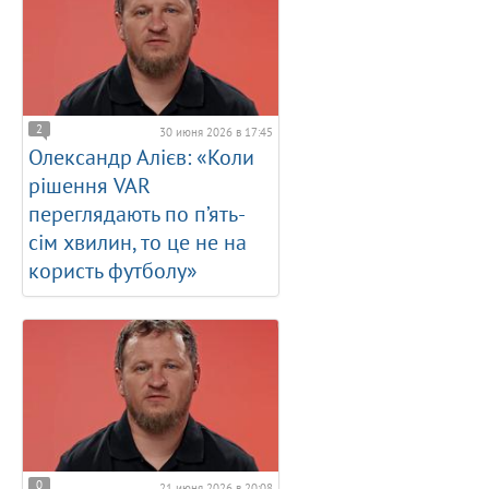
2
30 июня 2026 в 17:45
Олександр Алієв: «Коли
рішення VAR
переглядають по п’ять-
сім хвилин, то це не на
користь футболу»
0
21 июня 2026 в 20:08