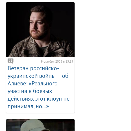
11
9 октября 2025 в 15:15
Ветеран российско-
украинской войны — об
Алиеве: «Реального
участия в боевых
действиях этот клоун не
принимал, но...»