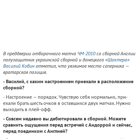
В преддверии отборочного матча
ЧМ-2010
со сборной Англии
полузащитник украинской сборной и донецкого
«Шахтера»
Василий Кобин
отметил, что уязвимое место соперника —
вратарская позиция.
- Василий, с каким на­строением приехали в рас­положение
сборной?
- Настроение — порядок. Чувствую себя нормально, при­
ехали брать шесть очков в остав­шихся двух матчах. Нужно
выхо­дить в плей-офф.
- Совсем недавно вы де­бютировали в сборной. Мо­жете
сравнить ощущения пе­ред встречей с Андоррой и сейчас,
перед поединком с Англией?