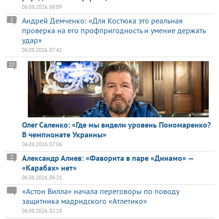
06.08.2026, 08:09
Андрей Демченко: «Для Костюка это реальная
2
проверка на его профпригодность и умение держать
удар»
06.08.2026, 07:41
10
Олег Саленко: «Где мы видели уровень Пономаренко?
В чемпионате Украины»
06.08.2026, 07:06
Александр Алиев: «Фаворита в паре «Динамо» —
2
«Карабах» нет»
06.08.2026, 06:21
«Астон Вилла» начала переговоры по поводу
защитника мадридского «Атлетико»
06.08.2026, 02:28