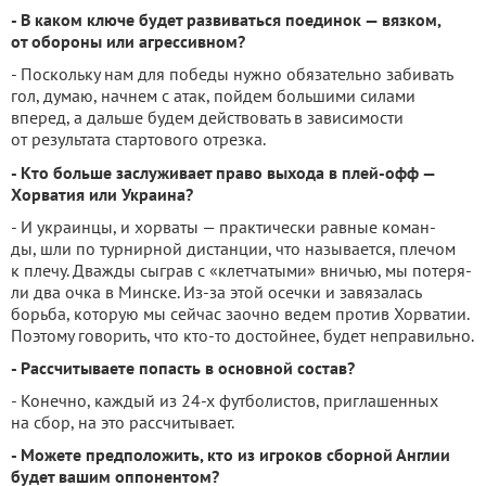
- В каком ключе будет развиваться поединок — вяз­ком,
от обороны или агрес­сивном?
- Поскольку нам для побе­ды нужно обязательно забивать
гол, думаю, начнем с атак, пой­дем большими силами
вперед, а дальше будем действовать в зависимости
от результата стар­тового отрезка.
- Кто больше заслужива­ет право выхода в плей-офф —
Хорватия или Украина?
- И украинцы, и хорваты — практически равные коман­
ды, шли по турнирной дистан­ции, что называется, плечом
к плечу. Дважды сыграв с «клет­чатыми» вничью, мы потеря­
ли два очка в Минске. Из-за этой осечки и завязалась
борьба, которую мы сейчас заочно ведем против Хорва­тии.
Поэтому говорить, что кто-то достойнее, будет не­правильно.
- Рассчитываете попасть в основной состав?
- Конечно, каждый из 24-х футболистов, приглашенных
на сбор, на это рассчитывает.
- Можете предполо­жить, кто из игроков сбор­ной Англии
будет вашим оп­понентом?