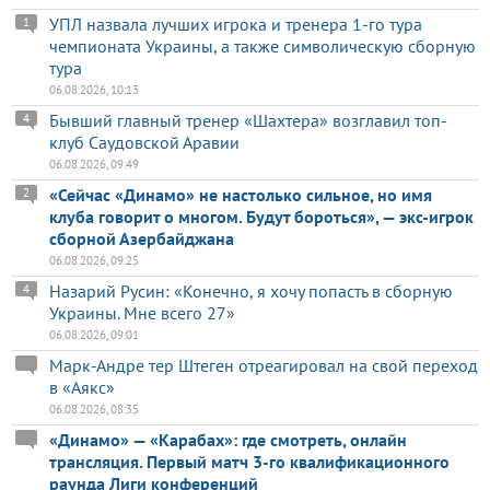
УПЛ назвала лучших игрока и тренера 1-го тура
1
чемпионата Украины, а также символическую сборную
тура
06.08.2026, 10:13
Бывший главный тренер «Шахтера» возглавил топ-
4
клуб Саудовской Аравии
06.08.2026, 09:49
«Сейчас «Динамо» не настолько сильное, но имя
2
клуба говорит о многом. Будут бороться», — экс-игрок
сборной Азербайджана
06.08.2026, 09:25
Назарий Русин: «Конечно, я хочу попасть в сборную
4
Украины. Мне всего 27»
06.08.2026, 09:01
Марк-Андре тер Штеген отреагировал на свой переход
в «Аякс»
06.08.2026, 08:35
«Динамо» — «Карабах»: где смотреть, онлайн
трансляция. Первый матч 3-го квалификационного
раунда Лиги конференций