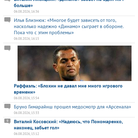
больше»
06.08.2026, 16:36
Илья Близнюк: «Многое будет зависеть от того,
насколько надежно «Динамо» сыграет в обороне.
Пока что с этим проблемы»
06.08.2026, 16:15
Раффаэль: «Блохин не давал мне много игрового
времени»
06.08.2026, 15:54
Бруно Гимарайнш прошел медосмотр для «Арсенала»
06.08.2026, 15:33
Виталий Косовский: «Надеюсь, что Пономаренко,
9
наконец, забьет гол»
06.08.2026, 15:12