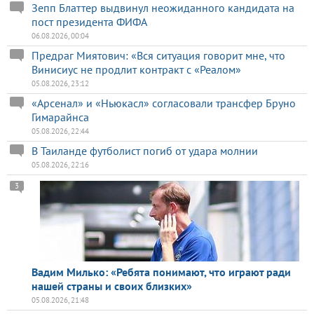
Зепп Блаттер выдвинул неожиданного кандидата на
пост президента ФИФА
06.08.2026, 00:04
Предраг Миятович: «Вся ситуация говорит мне, что
Винисиус не продлит контракт с «Реалом»
05.08.2026, 23:12
«Арсенал» и «Ньюкасл» согласовали трансфер Бруно
Гимарайнса
05.08.2026, 22:44
В Таиланде футболист погиб от удара молнии
05.08.2026, 22:16
3
Вадим Милько: «Ребята понимают, что играют ради
нашей страны и своих близких»
05.08.2026, 21:48