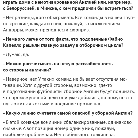
играть дома с немоти­вированной Англией или, на­пример,
с Белоруссией, в Минске, с кем предпочли бы встретиться?
- Нет разницы, кого обыгры­вать. Все команды в нашей груп­
пе крепкие, каждая из них, пожа­луй, за исключением
Андорры, может преподнести сюрприз.
- Немного легче от того факта, что подопечные Фабио
Капелло решили главную задачу в отборочном цикле?
- Думаю, да.
- Можно рассчитывать на некую расслабленность
со стороны англичан?
- Наверное, нет. У таких ко­манд не бывает отсутствия мо­
тивации. Хотя с другой стороны, возможно, где-то
в подсознании футболисты сборной Англии бу­дут понимать,
что промежуточ­ной цели они уже добились, по­этому не ста
нут ложиться кость­ми в поединке против нас.
- Какую линию считае­те самой опасной у сборной Англии?
- В этой команде все линии сбалансированные, одинаково
сильные. А вот позиция номер один у них, пожалуй,
наиболее проблемная. Нет стабильного голкипера.