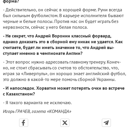
форма?
- Действительно, он сейчас в хорошей форме. Руни всегда
был сильным футболистом. В карьере исполнителя бывают
черные и белые полосы. Против нас он будет играть без
нервозно­сти, сейчас у него белая полоса.
- Не секрет, что Андрей Воронин классный форвард,
однако доказать это в сбор­ной ему никак не удается. Как
считаете, будет ли иметь значение то, что Андрей вы­
ступает именно в чемпиона­те Англии?
- Этот вопрос нужно адре­совать главному тренеру. Конеч­
но, не стоит сбрасывать со сче­тов то обстоятельство, что,
играя за «Ливерпуль», он хорошо зна­ет английский футбол,
это долж­но в какой-то мере помочь сбор­ной Украины.
- И напоследок. Хорва­тия может потерять очки во встрече
с Казахстаном?
- Я такого варианта не ис­ключаю.
Игорь ГРАЧЕВ, газета «КОМАНДА»