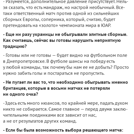
- Разумеется, дополнитель­ное давление присутствует. Нель­
зя сказать, что есть мандраж, но настрой необычный. Все-
таки от­ветственный матч против одной из сильнейших
сборных Европы, соперника, который, считаю, будет
претендовать на «золото» чемпионата мира в ЮАР.
- Еще ни разу украинцы не обыгрывали элитные сборные.
Как считаешь, сей­час вы готовы нарушить не­приятную
традицию?
- Готовы или не готовы — бу­дет видно на футбольном поле
в Днепропетровске. В футболе шансы на победу есть
у любой ко­манды, так почему бы нам ее не добыть? Просто
нужно забить го­лы и постараться не пропустить.
- Не пугает ли вас то, что необходимо обыгрывать именно
британцев, которые в восьми матчах не потеряли
ни одного очка?
-Здесь есть много нюансов, по крайней мере, падать духом
никто не собирается. Самое главное — перед двумя заклю­
чительными поединками все за­висит от нас,
а не от результатов других команд.
- Если бы была возмож­ность выбора решающего матча: