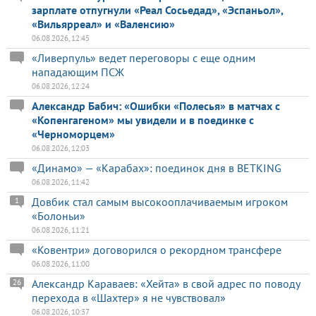
зарплате отпугнули «Реал Сосьедад», «Эспаньол»,
«Вильярреал» и «Валенсию»
06.08.2026, 12:45
«Ливерпуль» ведет переговоры с еще одним
нападающим ПСЖ
06.08.2026, 12:24
Александр Бабич: «Ошибки «Полесья» в матчах с
«Копенгагеном» мы увидели и в поединке с
«Черноморцем»
06.08.2026, 12:03
«Динамо» — «Карабах»: поединок дня в BETKING
06.08.2026, 11:42
Довбик стал самым высокооплачиваемым игроком
1
«Болоньи»
06.08.2026, 11:21
«Ковентри» договорился о рекордном трансфере
06.08.2026, 11:00
Александр Караваев: «Хейта» в свой адрес по поводу
26
перехода в «Шахтер» я не чувствовал»
06.08.2026, 10:37