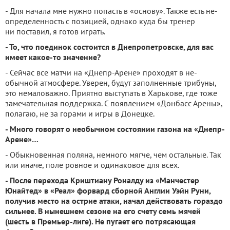
- Для начала мне нужно по­пасть в «основу». Также есть не­
определенность с позицией, од­нако куда бы тренер
ни поста­вил, я готов играть.
- То, что поединок состо­ится в Днепропетровске, для вас
имеет какое-то значение?
- Сейчас все матчи на «Днепр-Арене» проходят в не­
обычной атмосфере. Уверен, бу­дут заполненные трибуны,
это немаловажно. Приятно высту­пать в Харькове, где тоже
заме­чательная поддержка. С появле­нием «Донбасс Арены»,
полагаю, не за горами и игры в Донецке.
- Много говорят о не­обычном состоянии газона на «Днепр-
Арене»…
- Обыкновенная поляна, не­много мягче, чем остальные. Так
или иначе, поле ровное и одинаковое для всех.
- После перехода Криштиану Роналду из «Манче­стер
Юнайтед» в «Реал» фор­вард сборной Англии Уэйн Руни,
получив место на ост­рие атаки, начал действовать гораздо
сильнее. В нынешнем сезоне на его счету семь мячей
(шесть в Премьер-ли­ге). Не пугает его потрясаю­щая