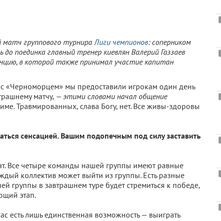
 матч группового турнира
Лиги чемпионов
: соперником
ень до поединка главный тренер киевлян Валерий Газзаев
нцию, в которой также принимал участие капитан
ча с «Черноморцем» мы предоставили игрокам один день
втрашнему матчу,
— этими словами начал общение
ме. Травмированных, слава Богу, нет. Все живы-здоровы
итаться сенсацией. Вашим подопечным под силу заставить
тат. Все четыре команды нашей группы имеют равные
ждый коллектив может выйти из группы. Есть разные
ей группы в завтрашнем туре будет стремиться к победе,
ющий этап.
 нас есть лишь единственная возможность — выиграть