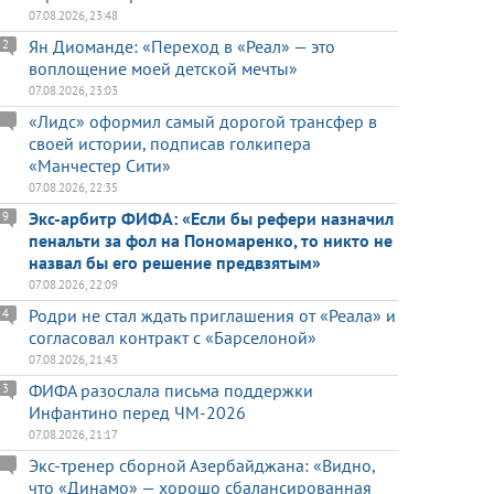
07.08.2026, 23:48
Ян Диоманде: «Переход в «Реал» — это
2
воплощение моей детской мечты»
07.08.2026, 23:03
«Лидс» оформил самый дорогой трансфер в
своей истории, подписав голкипера
«Манчестер Сити»
07.08.2026, 22:35
Экс-арбитр ФИФА: «Если бы рефери назначил
9
пенальти за фол на Пономаренко, то никто не
назвал бы его решение предвзятым»
07.08.2026, 22:09
Родри не стал ждать приглашения от «Реала» и
4
согласовал контракт с «Барселоной»
07.08.2026, 21:43
ФИФА разослала письма поддержки
3
Инфантино перед ЧМ-2026
07.08.2026, 21:17
Экс-тренер сборной Азербайджана: «Видно,
что «Динамо» — хорошо сбалансированная