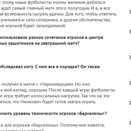
 к этому, наши футболисты полны желания добиться
с ждет самый главный матч этого полугодия. И я, и все
я возможность сыграть удачно. Для того, чтобы ответить
учитывать и силу соперника, и другие обстоятельства.
я игроков будет запредельной.
использовали разное сочетание игроков в центре
ных защитников на завтрашний матч?
обследовал ногу. С ним все в порядке? Он также
н получил в матче с «Черноморцем». Но оно
на мой взгляд, хорошая. После каждой игры футболисты
игра требует колоссальных нагрузок. Так что на эти
ься, что Нинкович будет готов завтра играть.
низить уровень техничности игроков «Барселоны»?
и для игроков «Барселоны». Поэтому мне кажется,
 из погодных условий.