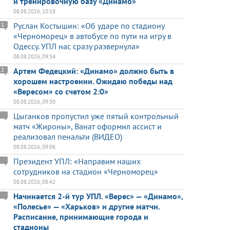
и тренировочную базу «Динамо»
08.08.2026, 10:18
Руслан Костышин: «Об ударе по стадиону
1
«Черноморец» в автобусе по пути на игру в
Одессу. УПЛ нас сразу развернула»
08.08.2026, 09:54
Артем Федецкий: «Динамо» должно быть в
2
хорошем настроении. Ожидаю победы над
«Вересом» со счетом 2:0»
08.08.2026, 09:30
Цыганков пропустил уже пятый контрольный
матч «Жироны», Ванат оформил ассист и
реализовал пенальти (ВИДЕО)
08.08.2026, 09:06
Президент УПЛ: «Направим наших
сотрудников на стадион «Черноморец»
08.08.2026, 08:42
Начинается 2-й тур УПЛ. «Верес» — «Динамо»,
«Полесье» — «Харьков» и другие матчи.
Расписание, принимающие города и
стадионы