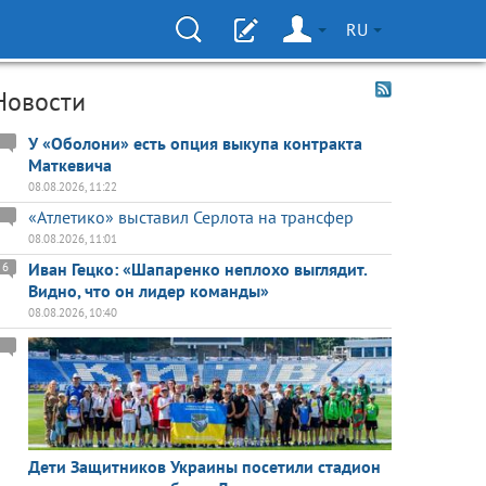
RU
Новости
У «Оболони» есть опция выкупа контракта
Маткевича
08.08.2026, 11:22
«Атлетико» выставил Серлота на трансфер
08.08.2026, 11:01
Иван Гецко: «Шапаренко неплохо выглядит.
6
Видно, что он лидер команды»
08.08.2026, 10:40
Дети Защитников Украины посетили стадион