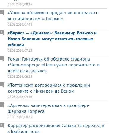
08.08.2026, 08:16
«Унион» объявил о продлении контракта с
воспитанником «Динамо»
08.08.2026, 07:48
«Верес» — «Динамо»: Владимир Бражко и
1
Назар Волошин могут отметить голевые
юбилеи
08.08.2026, 07:13
Роман Григорчук об обстреле стадиона
«Черноморец»: «Нам нужно пережить это и
двигаться дальше»
08.08.2026, 06:28
«Тоттенхэм» договорился о продлении
контракта с Мики ван де Веном
08.08.2026, 03:10
«Арсенал» заинтересован в трансфере
Феррана Торреса
08.08.2026, 00:33
Каррагер раскритиковал Салаха за переход в
3
«Трабзонспор»