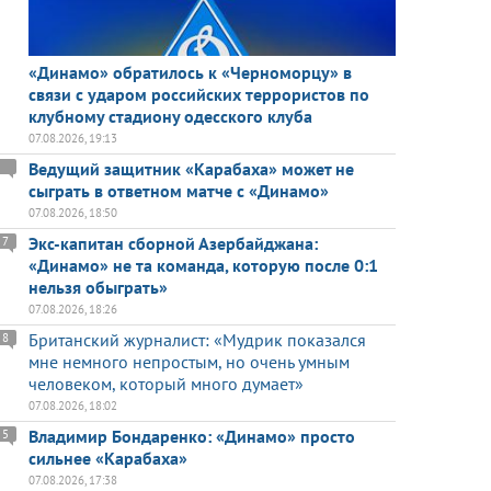
«Динамо» обратилось к «Черноморцу» в
связи с ударом российских террористов по
клубному стадиону одесского клуба
07.08.2026, 19:13
Ведущий защитник «Карабаха» может не
сыграть в ответном матче с «Динамо»
07.08.2026, 18:50
Экс-капитан сборной Азербайджана:
7
«Динамо» не та команда, которую после 0:1
нельзя обыграть»
07.08.2026, 18:26
Британский журналист: «Мудрик показался
8
мне немного непростым, но очень умным
человеком, который много думает»
07.08.2026, 18:02
Владимир Бондаренко: «Динамо» просто
5
сильнее «Карабаха»
07.08.2026, 17:38