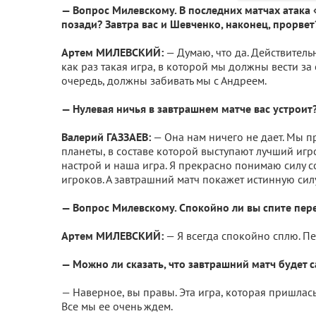
— Вопрос Милевскому. В последних матчах атака 
позади? Завтра вас и Шевченко, наконец, прорвет
Артем МИЛЕВСКИЙ:
— Думаю, что да. Действитель
как раз такая игра, в которой мы должны вести за
очередь, должны забивать мы с Андреем.
— Нулевая ничья в завтрашнем матче вас устроит
Валерий ГАЗЗАЕВ:
— Она нам ничего не дает. Мы п
планеты, в составе которой выступают лучший игр
настрой и наша игра. Я прекрасно понимаю силу 
игроков. А завтрашний матч покажет истинную си
— Вопрос Милевскому. Спокойно ли вы спите пер
Артем МИЛЕВСКИЙ:
— Я всегда спокойно сплю. Пе
— Можно ли сказать, что завтрашний матч будет 
— Наверное, вы правы. Эта игра, которая пришлась
Все мы ее очень ждем.