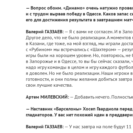
— Вопрос обоим. «Динамо» очень натужно провел
и с трудом вырвав победу в Одессе. Каков запас 
его для достижения результата в завтрашнем мат
Валерий ГАЗЗАЕВ:
— Я с вами не согласен. И в Зап
Другое дело, что не было реализации. А моментов
в Казани, где тоже, на мой взгляд, мы играли дост
с «Рубином» мы встречались с «Шахтером» — резул
игры были на хорошем уровне. Но, повторюсь, не 
в Запорожье и в Одессе, то вы бы сейчас сказали,
надо игру команды в целом и игру каждого футболи
я доволен. Но не было реализации. Наши игроки 
готовности, и они полны желания добиться завтра
свои лучшие качества.
Артем МИЛЕВСКИЙ:
— Добавить нечего. Полностью
— Наставник «Барселоны» Хосеп Гвардиола пере
гладиаторов. У вас нет похожей идеи в преддвер
Валерий ГАЗЗАЕВ:
— У нас завтра на поле будут 11 