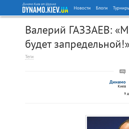
Динамо Киев от Шурика
Новости
Блоги
Турнир
Валерий ГАЗЗАЕВ: «М
будет запредельной!
Теги
496
Динамо
Киев
9 