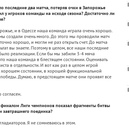
о последние два матча, потеряв очки в Запорожье
сил у игроков команды на исходе сезона? Достаточно ли
че?
орожье, и в Одессе наша команда играла очень хорошо.
 мы создали очень много. До этого мы проводили матч
аточно хорошо, и могли не раз открыть счет. До матча
ьтат вы знаете. Поэтому в целом, все наши последние
было реализации. Если бы мы забили 3-4 мяча
 что наша команда в блестящем состоянии. Оценивать
ста в отдельности. И вот как раз в целом игрой
в хорошем состоянии, в хорошей функциональной
 победы. Думаю, в предстоящем матче они проявят все
 согласен.
д финалом Лиги чемпионов показал фрагменты битвы
ии завтрашнего поединка?
гладиаторов. Я не сомневаюсь в этом.