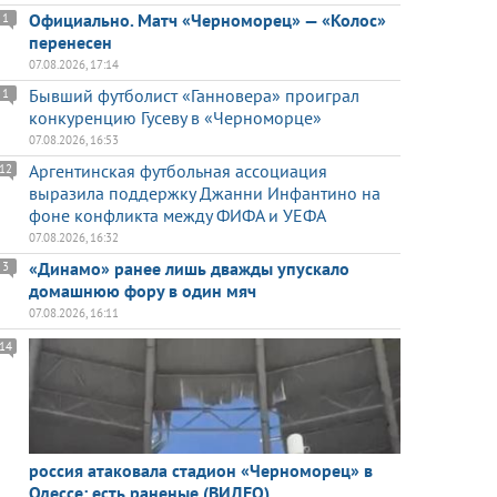
Официально. Матч «Черноморец» — «Колос»
1
перенесен
07.08.2026, 17:14
Бывший футболист «Ганновера» проиграл
1
конкуренцию Гусеву в «Черноморце»
07.08.2026, 16:53
Аргентинская футбольная ассоциация
12
выразила поддержку Джанни Инфантино на
фоне конфликта между ФИФА и УЕФА
07.08.2026, 16:32
«Динамо» ранее лишь дважды упускало
3
домашнюю фору в один мяч
07.08.2026, 16:11
14
россия атаковала стадион «Черноморец» в
Одессе: есть раненые (ВИДЕО)