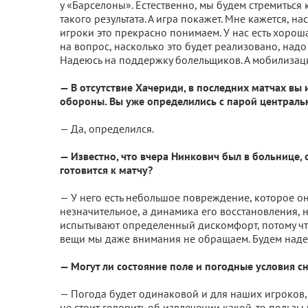
у «Барселоны». Естественно, мы будем стремиться
такого результата. А игра покажет. Мне кажется, на
игроки это прекрасно понимаем. У нас есть хороша
на вопрос, насколько это будет реализовано, надо 
Надеюсь на поддержку болельщиков. А мобилизаци
— В отсутствие Хачериди, в последних матчах вы 
обороны. Вы уже определились с парой централь
— Да, определился.
— Известно, что вчера Нинкович был в больнице, 
готовится к матчу?
— У него есть небольшое повреждение, которое о
незначительное, а динамика его восстановления, 
испытывают определенный дискомфорт, потому что 
вещи мы даже внимания не обращаем. Будем надеят
— Могут ли состояние поле и погодные условия с
— Погода будет одинаковой и для наших игроков, 
не стоит говорить об извлечении какой-то пользы