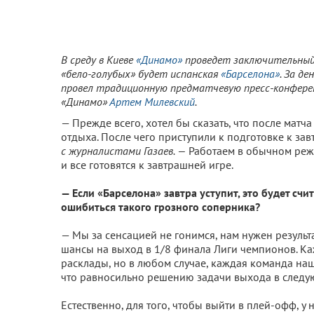
В среду в Киеве
«Динамо»
проведет заключительный
«бело-голубых» будет испанская
«Барселона»
. За д
провел традиционную предматчевую пресс-конфере
«Динамо»
Артем Милевский
.
— Прежде всего, хотел бы сказать, что после мат
отдыха. После чего приступили к подготовке к за
с журналистами Газаев. —
Работаем в обычном режи
и все готовятся к завтрашней игре.
— Если «Барселона» завтра уступит, это будет сч
ошибиться такого грозного соперника?
— Мы за сенсацией не гонимся, нам нужен резуль
шансы на выход в 1/8 финала Лиги чемпионов. Ка
расклады, но в любом случае, каждая команда наш
что равносильно решению задачи выхода в следу
Естественно, для того, чтобы выйти в плей-офф, у