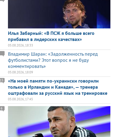
Илья Забарный: «В ПСЖ я больше всего
прибавил в лидерских качествах»
05.08.2026, 18:33
Владимир Шаран: «Задолженность перед
футболистами? Этот вопрос я не буду
комментировать»
05.08.2026, 18:09
«На моей памяти по-украински говорили
15
только в Ирландии и Канаде», — тренера
оштрафовали за русский язык на тренировке
05.08.2026, 17:45
6