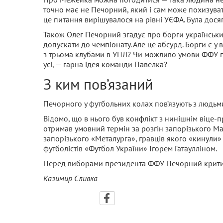
точно має не Печорний, який і сам може похизуват
це питання вирішувалося на рівні УЄФА. Була досяг
Також Олег Печорний згадує про борги українських
допускати до чемпіонату. Але це абсурд. Борги є у 
з трьома клубами в УПЛ? Чи можливо умови ФФУ по
усі, — гарна ідея команди Павелка?
З ким пов’язаний
Печорного у футбольних колах пов’язують з людьми
Відомо, що в нього був конфлікт з нинішнім віц
отримав умовний термін за розгін запорізького М
запорізького «Металурга», гравців якого «кинули»
футболістів «Футбол України» Ігорем Гатаулліном.
Перед виборами президента ФФУ Печорний критику
Казимир Сливка