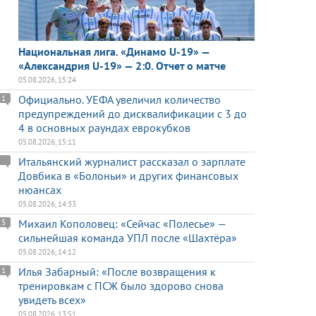
Национальная лига. «Динамо U-19» —
«Александрия U-19» — 2:0. Отчет о матче
05.08.2026, 15:24
Официально. УЕФА увеличил количество
1
предупреждений до дисквалификации с 3 до
4 в основных раундах еврокубков
05.08.2026, 15:11
Итальянский журналист рассказал о зарплате
Довбика в «Болоньи» и других финансовых
нюансах
05.08.2026, 14:33
Михаил Кополовец: «Сейчас «Полесье» —
5
сильнейшая команда УПЛ после «Шахтёра»
05.08.2026, 14:12
Илья Забарный: «После возвращения к
1
тренировкам с ПСЖ было здорово снова
увидеть всех»
05.08.2026, 13:51