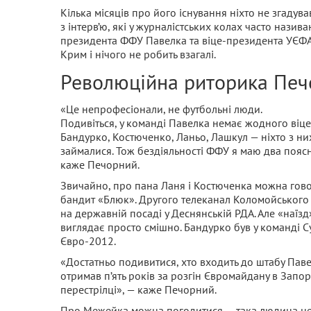
Кілька місяців про його існування ніхто не згадував
з інтерв’ю, які у журналістських колах часто нази
президента ФФУ Павелка та віце-президента УЄФА 
Крим і нічого не робить взагалі.
Революційна риторика Печ
«Це непрофесіонали, не футбольні люди.
Подивіться, у команді Павелка немає жодного віце-
Бандурко, Костюченко, Ланьо, Лашкул — ніхто з них
займалися. Тож бездіяльності ФФУ я маю два поясн
каже Печорний.
Звичайно, про пана Ланя і Костюченка можна гово
бандит «Блюк». Другого телеканал Коломойського 
на державній посаді у Деснянській РДА. Але «наї
виглядає просто смішно. Бандурко був у команді С
Євро-2012.
«Достатньо подивитися, хто входить до штабу Пав
отримав п’ять років за розгін Євромайдану в Запор
перестрілці», — каже Печорний.
Про Межейка можна погодитися — така людина не м