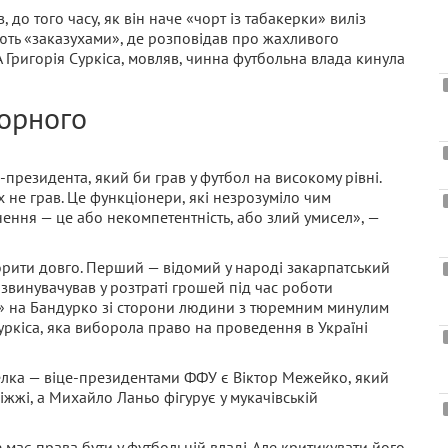
, до того часу, як він наче «чорт із табакерки» виліз
вають «заказухами», де розповідав про жахливого
Григорія Суркіса, мовляв, чинна футбольна влада кинула
орного
президента, який би грав у футбол на високому рівні.
 не грав. Це функціонери, які незрозуміло чим
ення — це або некомпетентність, або злий умисел», —
рити довго. Перший — відомий у народі закарпатський
звинувачував у розтраті грошей під час роботи
зд» на Бандурко зі сторони людини з тюремним минулим
уркіса, яка виборола право на проведення в Україні
елка — віце-президентами ФФУ є Віктор Межейко, який
іжжі, а Михайло Ланьо фігурує у мукачівській
ає права бути у футбольній владі. Але критикувати його