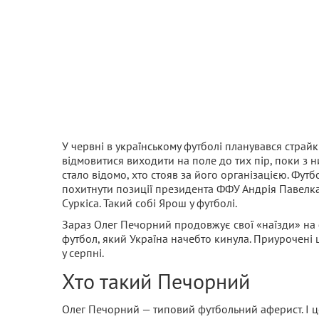
У червні в українському футболі планувався страйк
відмовитися виходити на поле до тих пір, поки з н
стало відомо, хто стояв за його організацією. Ф
похитнути позиції президента ФФУ Андрія Павелка 
Суркіса. Такий собі Ярош у футболі.
Зараз Олег Печорний продовжує свої «наїзди» на
футбол, який Україна начебто кинула. Приурочені ц
у серпні.
Хто такий Печорний
Олег Печорний — типовий футбольний аферист. І це 