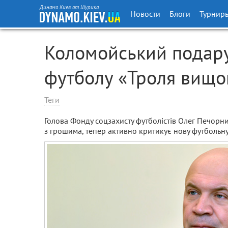
Динамо Киев от Шурика
Новости
Блоги
Турнир
Коломойський подару
футболу «Троля вищо
Теги
Голова Фонду соцзахисту футболістів Олег Печорний
з грошима, тепер активно критикує нову футбольну