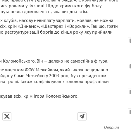
ися роками у в’язниці. Щодо кримського футболу —
нута певна домовленість, яка вигідна всім.
 клубів, масову невиплату зарплати, мовляв, не можна
всіх, крім «Динамо», «Шахтаря» і «Ворскли». Так що, грати
 реструктуризації боргів до кінця року, яку прийняли
 Коломойського. Він — далеко не самостійна фігура.
е-президентом ФФУ Межейком, який також нещодавно
айдану. Саме Межейко у 2003 році був президентом
 на гроші. Також конфліктував з головою профспілки
вав всіх, крім Ігоря Коломойського.
Depo.ua