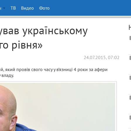
ы
ТВ
Видео
Фото
вав українському
го рівня»
24.07.2015, 07:02
, який провів свого часу у в’язниці 4 роки за афери
 владу.