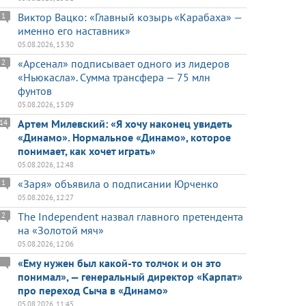
Виктор Вацко: «Главный козырь «Карабаха» —
1
именно его наставник»
05.08.2026, 13:30
«Арсенал» подписывает одного из лидеров
2
«Ньюкасла». Сумма трансфера — 75 млн
фунтов
05.08.2026, 13:09
Артем Милевский: «Я хочу наконец увидеть
14
«Динамо». Нормальное «Динамо», которое
понимает, как хочет играть»
05.08.2026, 12:48
«Заря» объявила о подписании Юрченко
1
05.08.2026, 12:27
The Independent назвал главного претендента
2
на «Золотой мяч»
05.08.2026, 12:06
«Ему нужен был какой-то толчок и он это
понимал», — генеральный директор «Карпат»
про переход Сыча в «Динамо»
05.08.2026, 11:45