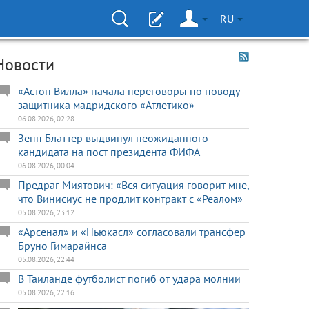
RU
Новости
«Астон Вилла» начала переговоры по поводу
защитника мадридского «Атлетико»
06.08.2026, 02:28
Зепп Блаттер выдвинул неожиданного
кандидата на пост президента ФИФА
06.08.2026, 00:04
Предраг Миятович: «Вся ситуация говорит мне,
что Винисиус не продлит контракт с «Реалом»
05.08.2026, 23:12
«Арсенал» и «Ньюкасл» согласовали трансфер
Бруно Гимарайнса
05.08.2026, 22:44
В Таиланде футболист погиб от удара молнии
05.08.2026, 22:16