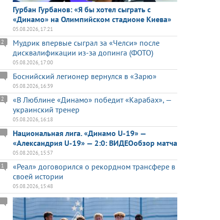
Гурбан Гурбанов: «Я бы хотел сыграть с
«Динамо» на Олимпийском стадионе Киева»
05.08.2026, 17:21
Мудрик впервые сыграл за «Челси» после
2
дисквалификации из-за допинга (ФОТО)
05.08.2026, 17:00
Боснийский легионер вернулся в «Зарю»
05.08.2026, 16:39
«В Люблине «Динамо» победит «Карабах», —
2
украинский тренер
05.08.2026, 16:18
Национальная лига. «Динамо U-19» —
«Александрия U-19» — 2:0: ВИДЕОобзор матча
05.08.2026, 15:57
«Реал» договорился о рекордном трансфере в
1
своей истории
05.08.2026, 15:48