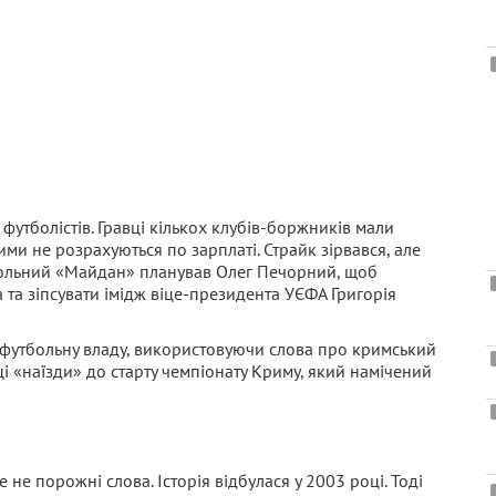
 футболістів. Гравці кількох клубів-боржників мали
ими не розрахуються по зарплаті. Страйк зірвався, але
утбольний «Майдан» планував Олег Печорний, щоб
та зіпсувати імідж віце-президента УЄФА Григорія
 футбольну владу, використовуючи слова про кримський
і «наїзди» до старту чемпіонату Криму, який намічений
не порожні слова. Історія відбулася у 2003 році. Тоді