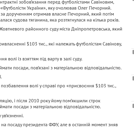
нтрактні зобов’язання перед футболістами Савіновим,
 «Футболісти України», яку очолював Олег Печорний.
і за дорученням отримав власне Печорний, який потім
алася судова тяганина, яка розтягнулася на кілька років.
 Жовтневого районного суду міста Дніпропетровська, який
ивласненні $103 тис., які належать футболістам Савінову,
 волі із взяттям під варту в залі суду.
мати посади, пов’язані з матеріальною відповідальністю.
.
х позбавлення волі у справі про «присвоєння $103 тис.,
яцію, і після 2010 року йому пом’якшили строк
іймати посади з матеріальною відповідальністю.
ув’язненні.
я на посаду президента ФФУ, але в останній момент зняв