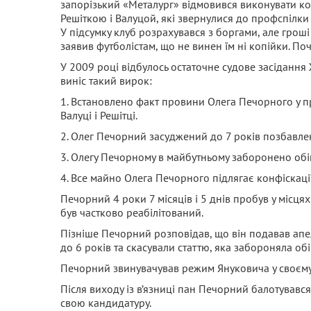
запорізький «Металург» відмовився виконувати ко
Решіткою і Валуцой, які звернулися до профспілки
У підсумку клуб розрахувався з боргами, але грош
заявив футболістам, що не винен їм ні копійки. Поч
У 2009 році відбулось остаточне судове засідання
виніс такий вирок:
1. Встановлено факт провини Олега Печорного у пр
Валуці і Решітці.
2. Олег Печорний засуджений до 7 років позбавлення
3. Олегу Печорному в майбутньому заборонено обій
4. Все майно Олега Печорного підлягає конфіскації
Печорний 4 роки 7 місяців і 5 днів пробув у місця
був частково реабілітований.
Пізніше Печорний розповідав, що він подавав апел
до 6 років та скасували статтю, яка забороняла об
Печорний звинувачував режим Януковича у своєму 
Після виходу із в’язниці пан Печорний балотувавс
свою кандидатуру.