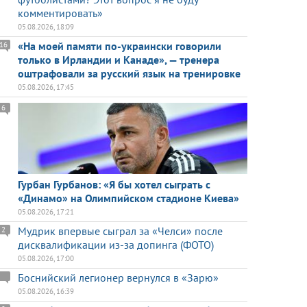
комментировать»
05.08.2026, 18:09
«На моей памяти по-украински говорили
16
только в Ирландии и Канаде», — тренера
оштрафовали за русский язык на тренировке
05.08.2026, 17:45
6
Гурбан Гурбанов: «Я бы хотел сыграть с
«Динамо» на Олимпийском стадионе Киева»
05.08.2026, 17:21
Мудрик впервые сыграл за «Челси» после
2
дисквалификации из-за допинга (ФОТО)
05.08.2026, 17:00
Боснийский легионер вернулся в «Зарю»
05.08.2026, 16:39