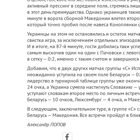
активный прессинг в середине поля, стремясь ли
в этот день преимущества. Однако украинцев такие
минуте в ворота сборной Македонии влетел второй
который точно пробил после навеса Коноплянки с
Украинцы на этом не остановились и остаток матч
свистка игра, за исключением отдельных эпизодо
И в итоге, на 87-й минуте, гости добились таки ус
самым выскочив один на один с Пачовски с левог
в сетку — 0:2, именно с таким счетом и завершился
Добавим, что в двух других матчах группы «С» Ис
неожиданно уступила на своем поле Беларуси — 0
лидерство в турнирной таблице группы уже оконч
24 очка, а Украина сумела настигнуть Словакию — 
уступают словакам второе место по личным встре
Беларусь — 10 очков, Люксембург — 4 очка, и Маке
В следующем, заключительном туре, в группе «С» 
Беларусь — Македония. Все встречи пройдут в бли
Александр ПОПОВ