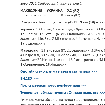
Евро-2016. Отборочный цикл.
Группа С
МАКЕДОНИЯ — УКРАИНА — 0:2
(0:0)
Голы:
Селезнев (59 пен.), Кравец (87)
Предупреждены:
Брдаровски (45+1), Жута (58) — Хач
Украина:
12.Пятов, 3.Хачериди, 7.Ярмоленко (21.Кар
13.Шевчук, 14.Ротань (К) (15.Малиновский, 90), 16
Запасные:
1.Бойко, 23.Шевченко, 2.Каменюка, 4.Тимо
19.Будковский.
Македония:
1.Пачовски (К), 2.Брдаровски, 3.Жута, 
4.Петрович, 8.Алими, 10.Ибраими, 11.Хасани (19.Аб
Запасные:
22.Митов-Нилсон, 12.Димитриевски, 5.Мо
17.Степанович, 18.Чикарски.
Он-лайн стенограмма матча и статистика >>>
ВИДЕО >>>
Послематчевая пресс-конференция >>>
Турнирная таблица группы «С», календарь игр >>>
Рисунок матча абсолютно четко сформировался с п
выстроились на своей половине поля, предостави