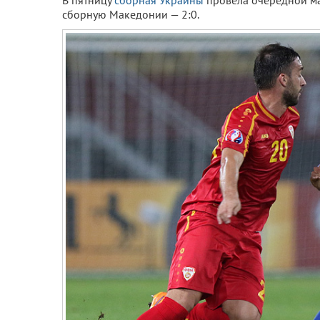
В пятницу
сборная Украины
провела очередной м
сборную Македонии — 2:0.