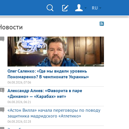
RU
Новости
Олег Саленко: «Где мы видели уровень
Пономаренко? В чемпионате Украины»
06.08.2026, 07:06
Александр Алиев: «Фаворита в паре
1
«Динамо» — «Карабах» нет»
06.08.2026, 06:21
«Астон Вилла» начала переговоры по поводу
защитника мадридского «Атлетико»
06.08.2026, 02:28