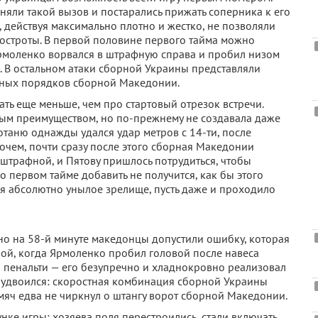
яли такой вызов и постарались прижать соперника к его
 действуя максимально плотно и жестко, не позволяли
остроты. В первой половине первого тайма можно
 Ярмоленко ворвался в штрафную справа и пробил низом
. В остальном атаки сборной Украины представляли
итных порядков сборной Македонии.
ть еще меньше, чем про стартовый отрезок встречи.
ым преимуществом, но по-прежнему не создавала даже
Ротаню однажды удался удар метров с 14-ти, после
рочем, почти сразу после этого сборная Македонии
 штрафной, и Пятову пришлось потрудиться, чтобы
 о первом тайме добавить не получится, как бы этого
ебя абсолютно унылое зрелище, пусть даже и проходило
 но на 58-й минуте македонцы допустили ошибку, которая
ной, когда Ярмоленко пробил головой после навеса
л пенальти — его безупречно и хладнокровно реализовал
 не удвоился: скоростная комбинация сборной Украины
мяч едва не чиркнул о штангу ворот сборной Македонии.
унке игры: хозяева поля перестроились, стали включать