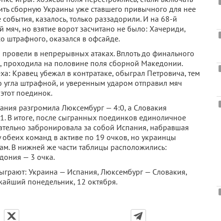
шить сборную Украины уже ставшего привычного для нее
 события, казалось, только раззадорили. И на 68-й
 мяч, но взятие ворот засчитано не было: Хачериди,
о штрафного, оказался в офсайде.
а провели в непрерывных атаках. Вплоть до финального
в, проходила на половине поля сборной Македонии.
пеха: Кравец убежал в контратаке, обыграл Петровича, тем
о угла штрафной, и уверенным ударом отправил мяч
 этот поединок.
пания разгромила Люксембург — 4:0, а Словакия
:1. В итоге, после сыгранных поединков единоличное
ательно забронировала за собой Испания, набравшая
у обеих команд в активе по 19 очков, но украинцы
чам. В нижней же части таблицы расположились:
дония — 3 очка.
сыграют: Украина — Испания, Люксембург — Словакия,
жайший понедельник, 12 октября.