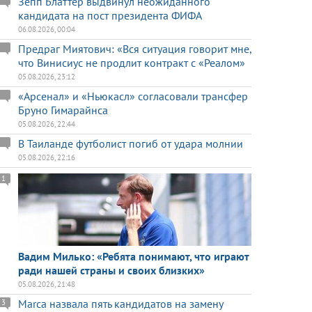
Зепп Блаттер выдвинул неожиданного
кандидата на пост президента ФИФА
06.08.2026, 00:04
Предраг Миятович: «Вся ситуация говорит мне,
что Винисиус не продлит контракт с «Реалом»
05.08.2026, 23:12
«Арсенал» и «Ньюкасл» согласовали трансфер
Бруно Гимарайнса
05.08.2026, 22:44
В Таиланде футболист погиб от удара молнии
05.08.2026, 22:16
1
Вадим Милько: «Ребята понимают, что играют
ради нашей страны и своих близких»
05.08.2026, 21:48
Marca назвала пять кандидатов на замену
3