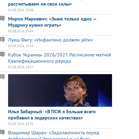
рассчитываем на свои силы»
05.08.2026, 20:08
Мирон Маркевич: «Знаю только одно —
Мудрику нужно играть»
05.08.2026, 19:44
Луиш Фигу: «Инфантино должен уйти»
1
05.08.2026, 19:20
Кубок Украины-2026/2027. Расписание матчей
Квалификационного раунда
05.08.2026, 18:57
2
Илья Забарный: «В ПСЖ я больше всего
прибавил в лидерских качествах»
05.08.2026, 18:33
Владимир Шаран: «Задолженность перед
футболистами? Этот вопрос я не буду