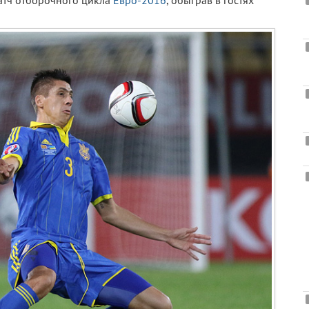
атч отборочного цикла
Евро-2016
, обыграв в гостях