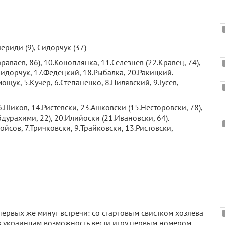
ериди (9), Сидорчук (37)
аваев, 86), 10.Коноплянка, 11.Селезнев (22.Кравец, 74),
.Сидорчук, 17.Федецкий, 18.Рыбалка, 20.Ракицкий.
щук, 5.Кучер, 6.Степаненко, 8.Пилявский, 9.Гусев,
6.Шиков, 14.Ристевски, 23.Ашковски (15.Несторовски, 78),
дурахими, 22), 20.Илийоски (21.Ивановски, 64).
йсов, 7.Тричковски, 9.Трайковски, 13.Ристовски,
ервых же минут встречи: со стартовым свистком хозяева
в украинцам возможность вести игру первым номером.