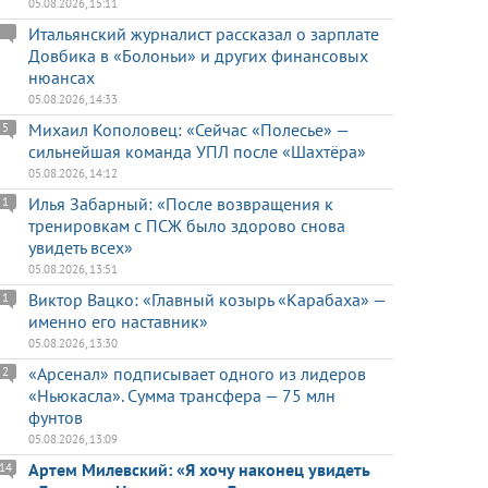
05.08.2026, 15:11
Итальянский журналист рассказал о зарплате
Довбика в «Болоньи» и других финансовых
нюансах
05.08.2026, 14:33
Михаил Кополовец: «Сейчас «Полесье» —
5
сильнейшая команда УПЛ после «Шахтёра»
05.08.2026, 14:12
Илья Забарный: «После возвращения к
1
тренировкам с ПСЖ было здорово снова
увидеть всех»
05.08.2026, 13:51
Виктор Вацко: «Главный козырь «Карабаха» —
1
именно его наставник»
05.08.2026, 13:30
«Арсенал» подписывает одного из лидеров
2
«Ньюкасла». Сумма трансфера — 75 млн
фунтов
05.08.2026, 13:09
Артем Милевский: «Я хочу наконец увидеть
14