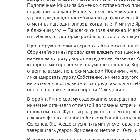
Подопечные Михаила Фоменко с готовностью прин
штрафной площади. Но не тут то было: македонцы,
украинцам доводить комбинации до фактической 
отметить лишь один эпизод, когда на 5-й минуте
в ближний угол — Пачовски сыграл надежно. И всё
из себя волны, которые разбивались о стену защ
Про вторую половину первого тайма можно написа
Сборная Украины продолжала владеть позиционн
намека на остроту у ворот македонцев. Разве что 
которого мяч пролетел в полуметре от штанги. Вп
ответила весьма неплохим ударом Ибраими с угла
ликвидировать угрозу. Собственно, ничего другого
ни хотелось: в остальном игра представляла из с
оно на половине поля сборной Македонии...
Второй тайм по своему содержанию совершенно
ничем не отличался от первой половины встречи,
стоила им гола: Жута сыграл рукой в своей штраф
с левого фланга, и арбитр без колебаний назначи
Селезнев, 0:1! А еще спустя пять минут счет едва
завершилась ударом Ярмоленко метров с 10-ти, и 
В целом, гол, конечно же, повлек изменения в рис