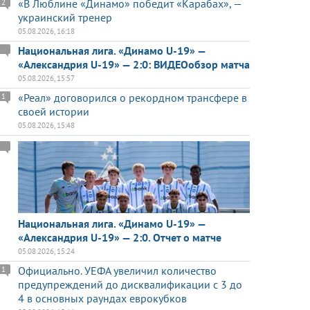
«В Люблине «Динамо» победит «Карабах», —
2
украинский тренер
05.08.2026, 16:18
Национальная лига. «Динамо U-19» —
«Александрия U-19» — 2:0: ВИДЕОобзор матча
05.08.2026, 15:57
«Реал» договорился о рекордном трансфере в
1
своей истории
05.08.2026, 15:48
Национальная лига. «Динамо U-19» —
«Александрия U-19» — 2:0. Отчет о матче
05.08.2026, 15:24
Официально. УЕФА увеличил количество
1
предупреждений до дисквалификации с 3 до
4 в основных раундах еврокубков