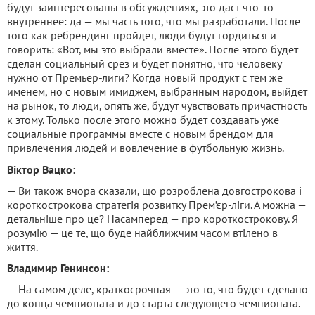
будут заинтересованы в обсуждениях, это даст что-то
внутреннее: да — мы часть того, что мы разработали. После
того как ребрендинг пройдет, люди будут гордиться и
говорить: «Вот, мы это выбрали вместе». После этого будет
сделан социальный срез и будет понятно, что человеку
нужно от Премьер-лиги? Когда новый продукт с тем же
именем, но с новым имиджем, выбранным народом, выйдет
на рынок, то люди, опять же, будут чувствовать причастность
к этому. Только после этого можно будет создавать уже
социальные программы вместе с новым брендом для
привлечения людей и вовлечение в футбольную жизнь.
Віктор Вацко:
— Ви також вчора сказали, що розроблена довгострокова і
короткострокова стратегія розвитку Прем’єр-ліги. А можна —
детальніше про це? Насамперед — про короткострокову. Я
розумію — це те, що буде найближчим часом втілено в
життя.
Владимир Генинсон:
— На самом деле, краткосрочная — это то, что будет сделано
до конца чемпионата и до старта следующего чемпионата.