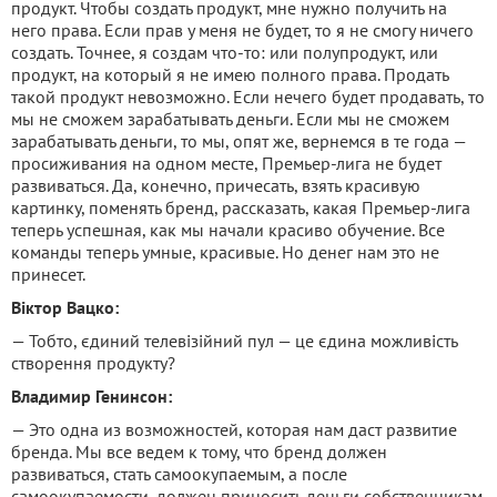
продукт. Чтобы создать продукт, мне нужно получить на
него права. Если прав у меня не будет, то я не смогу ничего
создать. Точнее, я создам что-то: или полупродукт, или
продукт, на который я не имею полного права. Продать
такой продукт невозможно. Если нечего будет продавать, то
мы не сможем зарабатывать деньги. Если мы не сможем
зарабатывать деньги, то мы, опят же, вернемся в те года —
просиживания на одном месте, Премьер-лига не будет
развиваться. Да, конечно, причесать, взять красивую
картинку, поменять бренд, рассказать, какая Премьер-лига
теперь успешная, как мы начали красиво обучение. Все
команды теперь умные, красивые. Но денег нам это не
принесет.
Віктор Вацко:
— Тобто, єдиний телевізійний пул — це єдина можливість
створення продукту?
Владимир Генинсон:
— Это одна из возможностей, которая нам даст развитие
бренда. Мы все ведем к тому, что бренд должен
развиваться, стать самоокупаемым, а после
самоокупаемости, должен приносить деньги собственникам