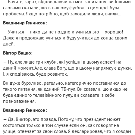
— Бачите, зараз, відповідаючи на моє запитання, ви іншими
словами сказали, що в нашому футболі з цим досі була
проблема. Якщо потрібно, щоб заходили люди, вчили…
Владимир Генинсон:
— Учиться — никогда не поздно и учиться это — хорошо!
Даже я продолжаю учиться и буду учиться до конца своих
дней.
Віктор Вацко:
— Ну, але лише три клуби, які успішні в цьому аспекті на
даний момент. Але, слава Богу, що в цьому напрямку є думки,
і, я сподіваюсь, буде розвиток.
Ви дуже бурхливо, ретельно, категорично поставилися до
такого питання, як єдиний ТБ-пул. Ви сказали, що якщо не
буде єдиного телевізійного пулу, ви складете із себе
повноваження.
Владимир Генинсон:
— Да, Виктор, это правда. Потому, что президент может
состояться только в том случае если он, как говорят на
улице, отвечает за свои слова. Я декларировал, что я создам