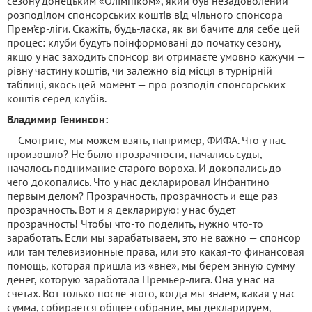
сезону донецьким «Олімпіком», який був незадоволений
розподілом спонсорських коштів від чільного спонсора
Прем’єр-ліги. Скажіть, будь-ласка, як ви бачите для себе цей
процес: клуби будуть поінформовані до початку сезону,
якщо у нас заходить спонсор ви отримаєте умовно кажучи —
рівну частину коштів, чи залежно від місця в турнірній
таблиці, якось цей момент — про розподіл спонсорських
коштів серед клубів.
Владимир Генинсон:
— Смотрите, мы можем взять, например, ФИФА. Что у нас
произошло? Не было прозрачности, начались суды,
началось поднимание старого вороха. И докопались до
чего докопались. Что у нас декларировал Инфантино
первым делом? Прозрачность, прозрачность и еще раз
прозрачность. Вот и я декларирую: у нас будет
прозрачность! Чтобы что-то поделить, нужно что-то
заработать. Если мы зарабатываем, это не важно — спонсор
или там телевизионные права, или это какая-то финансовая
помощь, которая пришла из «вне», мы берем энную сумму
денег, которую заработала Премьер-лига. Она у нас на
счетах. Вот только после этого, когда мы знаем, какая у нас
сумма, собирается общее собрание, мы декларируем,