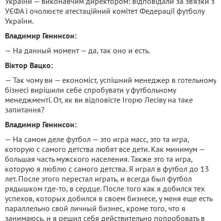
України — виконавчим директором: відповідали за зв’язки з
УЄФА і очолюєте атестаційний комітет Федерації футболу
України.
Владимир Генинсон:
— На данный момент — да, так оно и есть.
Віктор Вацко:
— Так чому ви — економіст, успішний менеджер в готельному
бізнесі вирішили себе спробувати у футбольному
менеджменті. От, як ви відповісте Ігорю Лесіву на таке
запитання?
Владимир Генинсон:
— На самом деле футбол — это игра масс, это та игра,
которую с самого детства любят все дети. Как минимум —
большая часть мужского населения. Также это та игра,
которую я люблю с самого детства. Я играл в футбол до 13
лет. После этого перестал играть, и всегда был футбол
рядышком где-то, в сердце. После того как я добился тех
успехов, которых добился в своем бизнесе, у меня еще есть
параллельно свой личный бизнес, кроме того, что я
занимаюсь, и я решил себя действительно попробовать в