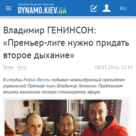
Динамо Киев от Шурика
RU
Владимир ГЕНИНСОН:
«Премьер-лиге нужно придать
второе дыхание»
Темы
Теги
08.03.2016, 22:57
В студии
Радио Вести
побывал новоизбранный президент
украинской Премьер-лиги Владимир Генинсон. Предлагаем
вашему вниманию полную стенограмму эфира
.