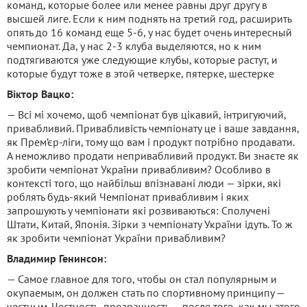
команд, которые более или менее равны друг другу в
высшей лиге. Если к ним поднять на третий год, расширить
опять до 16 команд еще 5-6, у нас будет очень интересный
чемпионат. Да, у нас 2-3 клуба выделяются, но к ним
подтягиваются уже следующие клубы, которые растут, и
которые будут тоже в этой четверке, пятерке, шестерке
Віктор Вацко:
— Всі мі хочемо, щоб чемпіонат був цікавий, інтригуючий,
привабливий. Привабливість чемпіонату це і ваше завдання,
як Прем’єр-ліги, тому що вам і продукт потрібно продавати.
А неможливо продати непривабливий продукт. Ви знаєте як
зробити чемпіонат України привабливим? Особливо в
контексті того, що найбільш впізнавані люди — зірки, які
роблять будь-який Чемпіонат привабливим і яких
запрошують у чемпіонати які розвиваються: Сполучені
Штати, Китай, Японія. Зірки з чемпіонату України ідуть. То ж
як зробити чемпіонат України привабливим?
Владимир Генинсон:
— Самое главное для того, чтобы он стал популярным и
окупаемым, он должен стать по спортивному принципу —
честным. Честность, прозрачность — после того, как мы этого