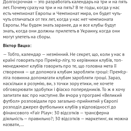
Долгосрочная — это разработать календарь на три и на пять
лет. Почему сразу на три и на пять? В те годы, когда у нас
есть чемпионат Европы и Чемпионат мира, он будет чуть-
чуть отличаться от тех лет, когда у нас нет чемпионата
Европы. Мы будем знать заранее, да и все клубы будут
знать, когда они должны прилететь в Украину, когда они
могут улететь на сборы.
Віктор Вацко:
— Тобто, календар — незмінний. Не секрет, що, коли у нас в
країні говорять про Прем’єр-лігу, то керівники клубів, топ-
менеджмент клубів говорить про те, що головна мета її
створення — це допомога клубам заробляти гроші: Прем’єр-
ліга повинна допомагати клубам заробляти гроші. Зараз,
наскільки я розумію, ви, з точки зору етики, не хочете
обговорювати здобутки і фіаско попередників. То ж я хочу
запитати вас про наступне. Ви вчора у програмі «Великий
футбол» розповідали про загально-прийнятий у Європі
розподіл джерел футбольних клубів у відповідності до
фінансового «Fair Play»: 30 відсотків — трансферна
діяльність — правильно?; 30 відсотків — маркетинг, як можна
назвати,...