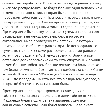
сколько мы заработали. И после этого клубы решают: кому
и как это распределить. Не будет больше один человек или
отдельная организация, которая была и до сих пор
пребывает собственности Премьер-лиги, решать как и кому
распределять средства. Самый простой пример это то, что
два транслятора на данный момент сделали предложения
Премьер-лиге. Была озвучена энная сумма, и как они хотят
распределить ее между клубами. Клубы на это не
согласились. Было проведено три встречи, на которых
присутствовали оба телетранслятора. Не договорились о
сумме, но пришли к схеме распределения: если раньше
хотели распределить 40% между всеми клубами, а все
остальное добивалось очками, то есть, спортивный принцип
— чем больше побед, тем больше очков; чем больше очков,
тем больше сумма. То большая часть клубов сказала: «Мы не
хотим 40%, мы хотим 50% и еще 25% — по очкам, и еще
25% — по победам». То есть, все это в открытом диалоге, в
открытой беседе, все, как должно быть.
Премьер-лига планирует проводить совещания с
собственниками или с представителями собственников.
Мадженда будет подготовлена заранее. Будут все
финансовые аспекты. Если будут вопросы, надо будет