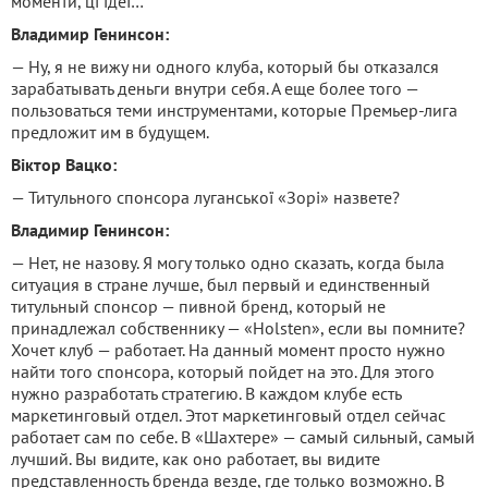
моменти, ці ідеї…
Владимир Генинсон:
— Ну, я не вижу ни одного клуба, который бы отказался
зарабатывать деньги внутри себя. А еще более того —
пользоваться теми инструментами, которые Премьер-лига
предложит им в будущем.
Віктор Вацко:
— Титульного спонсора луганської «Зорі» назвете?
Владимир Генинсон:
— Нет, не назову. Я могу только одно сказать, когда была
ситуация в стране лучше, был первый и единственный
титульный спонсор — пивной бренд, который не
принадлежал собственнику — «Ноlsten», если вы помните?
Хочет клуб — работает. На данный момент просто нужно
найти того спонсора, который пойдет на это. Для этого
нужно разработать стратегию. В каждом клубе есть
маркетинговый отдел. Этот маркетинговый отдел сейчас
работает сам по себе. В «Шахтере» — самый сильный, самый
лучший. Вы видите, как оно работает, вы видите
представленность бренда везде, где только возможно. В