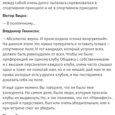
между собой очень долго пытались соревноваться в
спортивном принципе и не в спортивном принципе.
Віктор Вацко:
— В політичному…
Владимир Генинсон:
— Абсолютно верно. И происходила «гонка вооружений».
На данном этапе это нужно прекратить и оставить только —
спортивное поле. И тот кандидат, который устроит всех,
должен быть равноудален от всех. Чтобы не было
преференций ни одному клубу. Общаясь с собственниками
и с высшим персоналом каждого клуба, очень часто слышал
одно и тоже: не помогай нам, но и не мешай; дай нам те же
права, которые есть у других клубов, и мы постараемся
доказать себя на поле.
И еще один момент. Вы говорите, что не было мне
конкурента. На самом деле, были люди, которые просили
клубы их выдвинуть. Но, я так понимаю, что тот «Манифест»,
который я представил, был или очень убедительным, или я
при встрече смог их убедить.