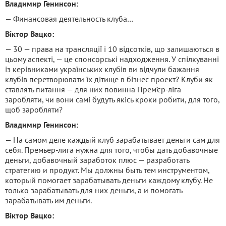
Владимир Генинсон:
— Финансовая деятельность клуба…
Віктор Вацко:
— 30 — права на трансляції і 10 відсотків, що залишаються в
цьому аспекті, — це спонсорські надходження. У спілкуванні
із керівниками українських клубів ви відчули бажання
клубів перетворювати їх дітище в бізнес проект? Клуби як
ставлять питання — для них повинна Прем’єр-ліга
заробляти, чи вони самі будуть якісь кроки робити, для того,
щоб заробляти?
Владимир Генинсон:
— На самом деле каждый клуб зарабатывает деньги сам для
себя. Премьер-лига нужна для того, чтобы дать добавочные
деньги, добавочный заработок плюс — разработать
стратегию и продукт. Мы должны быть тем инструментом,
который помогает зарабатывать деньги каждому клубу. Не
только зарабатывать для них деньги, а и помогать
зарабатывать им деньги.
Віктор Вацко: