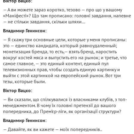
Віктор Вацко:
— А ви можете зараз коротко, тезово — про що у вашому
«Маніфесті»? Що там прописано: головні завдання, напевне
— не стільки завдання, скільки шляхи…
Владимир Генинсон:
— Я скажу три основные цели, которые у меня прописаны:
это — единство кандидата, который равноудаленный;
монетизация бренда, то есть,— взять бренд, наростить
вокруг костей мяса и выпустить его на рынок; и третье, что
самое главное, — это единый контент, единый пул
телевизионных прав, чтобы создать единую картинку и
выйти с этой картинкой на европейский рынок. Вот три
тезы, которые были.
Віктор Вацко:
— Ви сказали, що спілкувалися із власниками клубів, з топ-
менеджментом. В чому їх головні претензії до вашого
попередника, до Прем’єр-ліги, як організації структури?
Владимир Генинсон:
— Давайте, як ви кажете — моїх попередників..