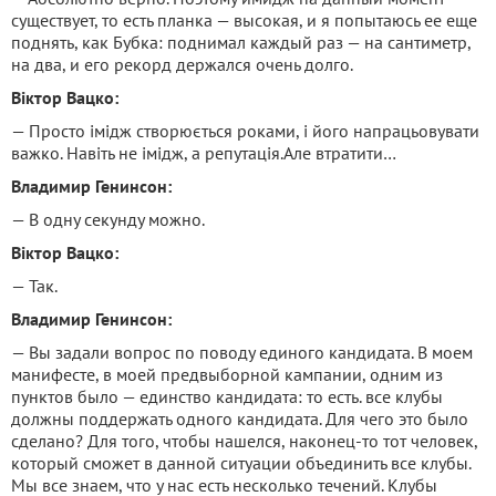
существует, то есть планка — высокая, и я попытаюсь ее еще
поднять, как Бубка: поднимал каждый раз — на сантиметр,
на два, и его рекорд держался очень долго.
Віктор Вацко:
— Просто імідж створюється роками, і його напрацьовувати
важко. Навіть не імідж, а репутація.Але втратити…
Владимир Генинсон:
— В одну секунду можно.
Віктор Вацко:
— Так.
Владимир Генинсон:
— Вы задали вопрос по поводу единого кандидата. В моем
манифесте, в моей предвыборной кампании, одним из
пунктов было — единство кандидата: то есть. все клубы
должны поддержать одного кандидата. Для чего это было
сделано? Для того, чтобы нашелся, наконец-то тот человек,
который сможет в данной ситуации объединить все клубы.
Мы все знаем, что у нас есть несколько течений. Клубы