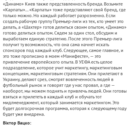
«Динамо» Киев также представленность бренда. Возьмите
«Карпаты»... «Карпаты» тоже представляют свой бренд, где
только можно. Но каждый работает разрозненно. Если
создать рабочую группу Премьер-лиги из тех, кто умеет это
делать, а «Шахтер» готов делиться своим опытом, «Динамо»
готово делиться опытом. Сядем за один стол, обсудим и
выработаем единую стратегию. После этого Премьер-лига
получит ту возможность, что она сама начнет искать
спонсоров под каждый клуб. Следующее, самое главное, и
это тоже прописано в моем «Манифесте», — это
привлечение европейского опыта. В УЕФА есть целое
подразделение, которое учит маркетингу, маркетинговым
концепциям, маркетинговым стратегиям. Они прилетают в
Украину, делают срез, смотрят вовлеченность людей в
футбольный рынок и говорят где у нас провал, а где —
наоборот, мы можем поднять и привлечь людей. Они готовы
взяться и прилететь в каждый клуб и обучать тот
мидлменеджмент, который занимается маркетингом. Это
будет долгосрочная программа, которая к следующему году
будет уже внедрена.
Віктор Вацко: