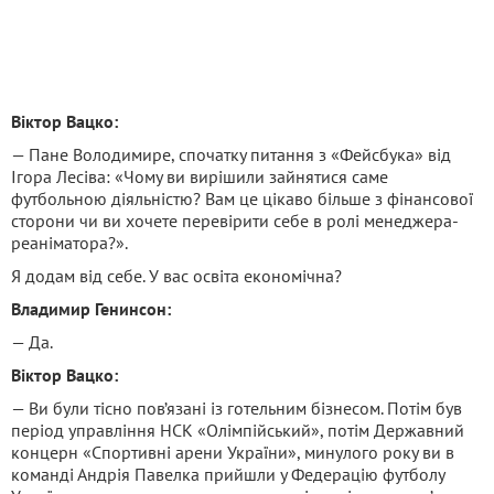
Віктор Вацко:
— Пане Володимире, спочатку питання з «Фейсбука» від
Ігора Лесіва: «Чому ви вирішили зайнятися саме
футбольною діяльністю? Вам це цікаво більше з фінансової
сторони чи ви хочете перевірити себе в ролі менеджера-
реаніматора?».
Я додам від себе. У вас освіта економічна?
Владимир Генинсон:
— Да.
Віктор Вацко:
— Ви були тісно пов’язані із готельним бізнесом. Потім був
період управління НСК «Олімпійський», потім Державний
концерн «Спортивні арени України», минулого року ви в
команді Андрія Павелка прийшли у Федерацію футболу