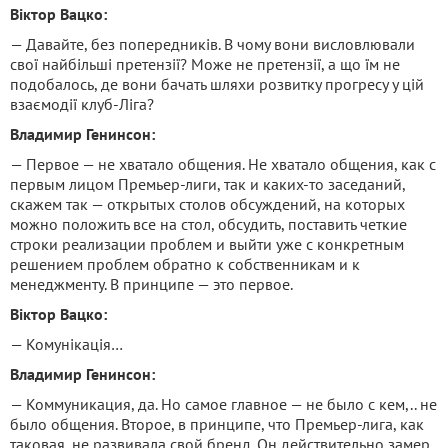
Віктор Вацко:
— Давайте, без попередників. В чому вони висловлювали
свої найбільші претензії? Може не претензії, а що їм не
подобалось, де вони бачать шляхи розвитку прогресу у цій
взаємодії клуб-Ліга?
Владимир Генинсон:
— Первое — не хватало общения. Не хватало общения, как с
первым лицом Премьер-лиги, так и каких-то заседаний,
скажем так — открытых столов обсуждений, на которых
можно положить все на стол, обсудить, поставить четкие
строки реализации проблем и выйти уже с конкретным
решением проблем обратно к собственникам и к
менеджменту. В принципе — это первое.
Віктор Вацко:
— Комунікація…
Владимир Генинсон:
— Коммуникация, да. Но самое главное — не было с кем,.. не
было общения. Второе, в принципе, что Премьер-лига, как
таковая, не развивала свой бренд. Он действительно замер