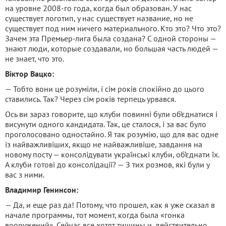
на уровне 2008-го года, когда был образован. У нас
существует логотип, у нас существует название, но не
существует под ним ничего материального. Кто это? Что это?
Зачем эта Премьер-лига была создана? С одной стороны —
знают люди, которые создавали, но большая часть людей —
не знает, что это.
Віктор Вацко:
— Тобто вони це розуміли, і сім років спокійно до цього
ставились. Так? Через сім років терпець урвався.
Ось ви зараз говорите, що клуби повинні були об’єднатися і
висунути одного кандидата. Так, це сталося, і за вас було
проголосовано одностайно. Я так розумію, що для вас одне
із найважливіших, якщо не найважливіше, завдання на
новому посту — консолідувати українські клуби, об’єднати їх.
А клуби готові до консолідації? — З тих розмов, які були у
вас з ними.
Владимир Генинсон:
— Да, и еще раз да! Потому, что прошел, как я уже сказал в
начале программы, тот момент, когда была «гонка
вооружений». Сейчас все хотят тишины и, действительно,