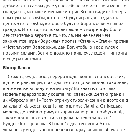
добьемся на самом деле у нас сейчас все меньше и меньше
скандалов, меньше и меньше интриг. Вы это видите. Теперь
нам нужны те клубы, которые будут играть, и создавать
центр. Это те клубы, которые будут отбирать очки у наших
грандов. И это то, что позволит людям смотреть футбол и
действительно верить в то, что, да, мы не знаем чем
закончится игра «Ворсклы» против «Стали», «Стали» против
«Металлурга» Запорожья, дай Бог, чтобы он вернулся с
новыми силами. Вот что должно привлечь людей — интрига
и еще раз интрига.
Віктор Вацко:
— Скажіть, будь-ласка, перерозподіл коштів спонсорських,
від телетрансляцій, і так далі те про що ви щойно говорили,
він же може вплинути на інтригу? Ви знаєте, що є така
модель перерозподілу коштів, як іспанська, де такі гранди
як «Барселона» і «Реал» отримують величезний відсоток від
загальної кількості коштів, які отримує Ла-ліга. Є німецька
модель, де клуби отримують практично рівні прибутки від
такого поняття як кошти за права на телетрансляції. І
Бундесліга — рівніша. В Іспанії є два гегемони. А ось
українську модель цього перерозподілу ви якою вбачаєте?