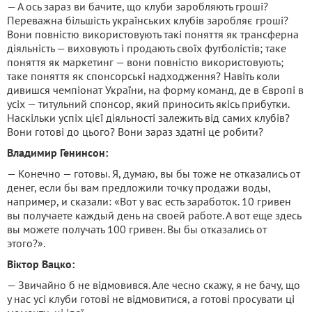
— А ось зараз ви бачите, що клуби заробляють гроші?
Переважна більшість українських клубів заробляє гроші?
Вони повністю використовують такі поняття як трансферна
діяльність — виховують і продають своїх футболістів; таке
поняття як маркетинг — вони повністю використовують;
таке поняття як спонсорські надходження? Навіть коли
дивишся чемпіонат України, на форму команд, де в Європі в
усіх — титульний спонсор, який приносить якісь прибутки.
Наскільки успіх цієї діяльності залежить від самих клубів?
Вони готові до цього? Вони зараз здатні це робити?
Владимир Генинсон:
— Конечно — готовы. Я, думаю, вы бы тоже не отказались от
денег, если бы вам предложили точку продажи воды,
например, и сказали: «Вот у вас есть заработок. 10 гривен
вы получаете каждый день на своей работе. А вот еще здесь
вы можете получать 100 гривен. Вы бы отказались от
этого?».
Віктор Вацко:
— Звичайно б не відмовився. Але чесно скажу, я не бачу, що
у нас усі клуби готові не відмовитися, а готові просувати ці