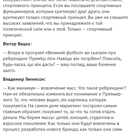
спортивного принципа. Если вы послушаете спортивных
функционеров, которые критикуют друг друга, они
критикуют только спортивный принцип. Вы уже не слышите
высоких заявлений, что вы принадлежите к той
политической силе или к этой. Только — спортивный
принцип.
Віктор Вацко:
— Вчора в програмі «Великий футбол» ви сказали про
ребрендинг Прем’єр-ліги. Навіщо він потрібен? Поясніть,
будь-ласка, що він дасть? — ваш погляд, ваше бачення
цього.
Владимир Генинсон:
— Как минимум — вовлечение масс. Что такое ребрендинг?
Нам не обязательно изменить все понимание о Премьер-
лиге. То, что человек видит, это картинка, которая
покупается. На самом деле маркетинг построен самым
главным образом: покупают то, за что ты готов отдать
деньги. Мы берем массы: детей, юношей, студентов и
взрослое поколение. Как только они будут вовлечены в
процесс разработки нового бренда, как только они сами