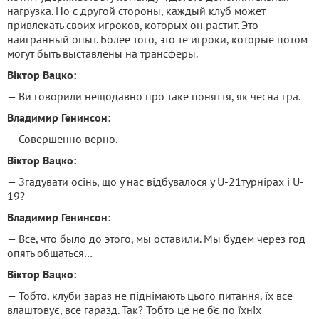
нагрузка. Но с другой стороны, каждый клуб может
привлекать своих игроков, которых он растит. Это
наигранный опыт. Более того, это те игроки, которые потом
могут быть выставлены на трансферы.
Віктор Вацко:
— Ви говорили нещодавно про таке поняття, як чесна гра.
Владимир Генинсон:
— Совершенно верно.
Віктор Вацко:
— Згадувати осінь, що у нас відбувалося у U-21турнірах і U-
19?
Владимир Генинсон:
— Все, что было до этого, мы оставили. Мы будем через год
опять общаться…
Віктор Вацко:
— Тобто, клуби зараз не піднімають цього питання, їх все
влаштовує, все гаразд. Так? Тобто це не б’є по їхніх