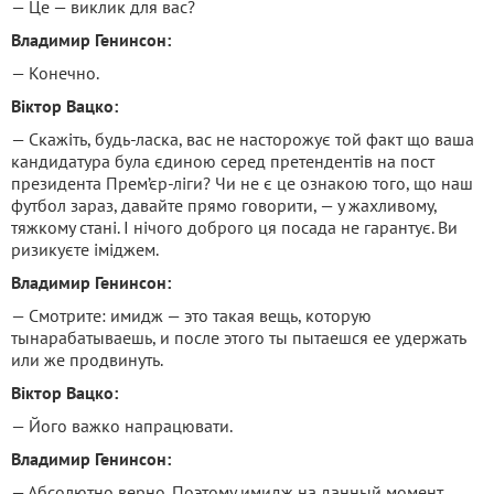
— Це — виклик для вас?
Владимир Генинсон:
— Конечно.
Віктор Вацко:
— Скажіть, будь-ласка, вас не насторожує той факт що ваша
кандидатура була єдиною серед претендентів на пост
президента Прем’єр-ліги? Чи не є це ознакою того, що наш
футбол зараз, давайте прямо говорити, — у жахливому,
тяжкому стані. І нічого доброго ця посада не гарантує. Ви
ризикуєте іміджем.
Владимир Генинсон:
— Смотрите: имидж — это такая вещь, которую
тынарабатываешь, и после этого ты пытаешся ее удержать
или же продвинуть.
Віктор Вацко:
— Його важко напрацювати.
Владимир Генинсон:
— Абсолютно верно. Поэтому имидж на данный момент