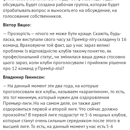
обсуждать. Будет создана рабочая группа, которая будет
отрабатывать вопрос и выносить его на обсуждение, на
голосование собственников.
Віктор Вацко:
— Прозорість — нічого не може бути краще. Скажіть, будь-
ласка, ви виступали свого часу за Прем’єр-лігу складену із 16
команд. Враховуючи той факт, що у нас зараз великі
проблеми із відповідністю клубів такому поняттю, як
професіональний статус, чи змінилася ваша думка стосовно
цього зараз, коли клуби проголосували і прийняли рішення
про 12 команд у Прем’єр-лізі?
Владимир Генинсон:
— На данный момент эти два года, на которые
проголосовали все клубы, называем «карантином», то есть,
это тот минимум, который нужен для оздоровления
Премьер-лиги. Но на самом деле, он также дает
оздоровиться первой и второй лиге. Что сейчас должно
произойти? В первой лиге подрастут те 5-6 мощных клубов,
которые станут очень сильным середняком после этого в
высшей лиге. То есть, на данный момент у нас есть 5-6