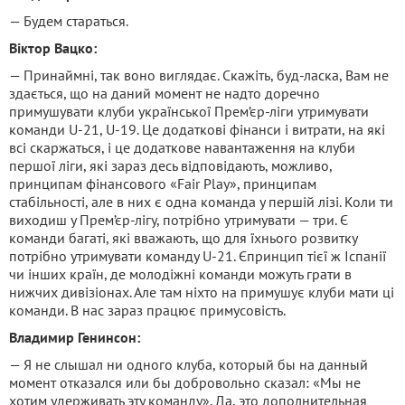
— Будем стараться.
Віктор Вацко:
— Принаймні, так воно виглядає. Скажіть, буд-ласка, Вам не
здається, що на даний момент не надто доречно
примушувати клуби української Прем’єр-ліги утримувати
команди U-21, U-19. Це додаткові фінанси і витрати, на які
всі скаржаться, і це додаткове навантаження на клуби
першої ліги, які зараз десь відповідають, можливо,
принципам фінансового «Fair Play», принципам
стабільності, але в них є одна команда у першій лізі. Коли ти
виходиш у Прем’єр-лігу, потрібно утримувати — три. Є
команди багаті, які вважають, що для їхнього розвитку
потрібно утримувати команду U-21. Єпринцип тієї ж Іспанії
чи інших країн, де молодіжні команди можуть грати в
нижчих дивізіонах. Але там ніхто на примушує клуби мати ці
команди. В нас зараз працює примусовість.
Владимир Генинсон:
— Я не слышал ни одного клуба, который бы на данный
момент отказался или бы добровольно сказал: «Мы не
хотим удерживать эту команду». Да, это дополнительная