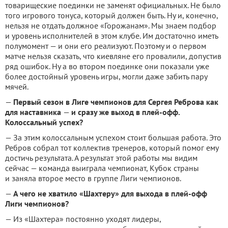
товарищеские поединки не заменят официальных. Не было
того игрового тонуса, который должен быть. Ну и, конечно,
нельзя не отдать должное «Горожанам». Мы знаем подбор
и уровень исполнителей в этом клубе. Им достаточно иметь
полумомент — и они его реализуют. Поэтому и о первом
матче нельзя сказать, что киевляне его провалили, допустив
ряд ошибок. Ну а во втором поединке они показали уже
более достойный уровень игры, могли даже забить пару
мячей.
—
Первый сезон в Лиге чемпионов для Сергея Реброва как
для наставника
—
и сразу же выход в плей-офф.
Колоссальный успех?
— За этим колоссальным успехом стоит большая работа. Это
Ребров собрал тот коллектив тренеров, который помог ему
достичь результата. А результат этой работы мы видим
сейчас — команда выиграла чемпионат, Кубок страны
и заняла второе место в группе Лиги чемпионов.
—
А чего не хватило «Шахтеру» для выхода в плей-офф
Лиги чемпионов?
— Из «Шахтера» постоянно уходят лидеры,