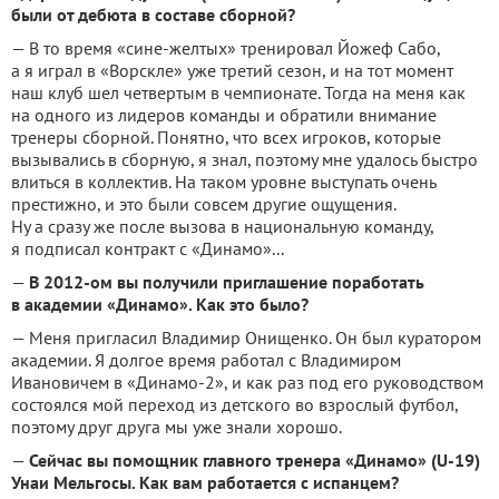
были от дебюта в составе сборной?
— В то время «сине-желтых» тренировал Йожеф Сабо,
а я играл в «Ворскле» уже третий сезон, и на тот момент
наш клуб шел четвертым в чемпионате. Тогда на меня как
на одного из лидеров команды и обратили внимание
тренеры сборной. Понятно, что всех игроков, которые
вызывались в сборную, я знал, поэтому мне удалось быстро
влиться в коллектив. На таком уровне выступать очень
престижно, и это были совсем другие ощущения.
Ну а сразу же после вызова в национальную команду,
я подписал контракт с «Динамо»...
—
В 2012-ом вы получили приглашение поработать
в академии «Динамо». Как это было?
— Меня пригласил Владимир Онищенко. Он был куратором
академии. Я долгое время работал с Владимиром
Ивановичем в «Динамо-2», и как раз под его руководством
состоялся мой переход из детского во взрослый футбол,
поэтому друг друга мы уже знали хорошо.
—
Сейчас вы помощник главного тренера «Динамо» (U-19)
Унаи Мельгосы. Как вам работается с испанцем?