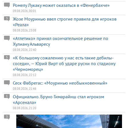
Ромелу Лукаку может оказаться в «Фенербахче»
09.08.2026, 00:01
Жозе Моуринью ввел строгие правила для игроков
3
«Реала»
08.08.2026, 23:08
«Атлетико» принял окончательное решение по
Хулиану Альваресу
08.08.2026, 22:40
«К большому сожалению у нас есть такие дебилы-
5
соседи», — Юрий Вирт об ударе русни по стадиону
«Черноморец»
08.08.2026, 22:12
Сеск Фабрегас: «Моуринью необыкновенный»
08.08.2026, 21:46
Официально. Бруно Гимарайнш стал игроком
1
«Арсенала»
08.08.2026, 21:20
3