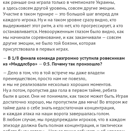
как раньше она играла только в чемпионате Украины,
а здесь совсем другой уровень, совсем другие эмоции.
Участие в таком турнире — это большой шаг вперед для
каждого игрока. Ну и на таком уровне сразу видно, кто
выдерживает этот ритм, а кто нет, кто прогрессирует, а кто
останавливается. Невооруженным глазом было видно, как
мы начинали соревнование, и как заканчивали — совсем
другие эмоции, не было той боязни, которая
присутствовала в первых играх.
—
В 1/8 финала команда разгромно уступила ровесникам
из «Миддлсбро»
—
0:5. Почему так произошло?
— Дело в том, что в той встрече мы даже владели
преимуществом, просто нам не повезло,
и мы не реализовали несколько хороших моментов.
Ну а потом, пропустив два гола в первом тайме, ребята
были в шоке. Они не понимали, как такое может быть. Играя
достаточно хорошо, мы пропустили два мяча! Во втором же
тайме дала о себе знать недостаточная концентрация,
и каждая атака на наши ворота завершалась голом.
В любом случае, мы предупреждали игроков, что в каждом
эпизоде должна быть полная концентрация, и тактически
ребята были готовы... Нельзя также забывать и об игровом