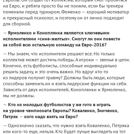
на Евро, и ребята просто бы не поняли, если бы тренера
поменяли перед турниром. Фоменко — хороший мотиватор
и прекрасный психолог, и поэтому он от лично подходит
для сборной.
—
Ярмоленко и Коноплянка являются ключевыми
исполнителями «сине-желтых». Смогут ли они повести
за собой всю остальную команду на Евро-2016?
— Мы знаем, что исполнители решают все. Но только
коллектив может достичь победы. А игроки — звенья в цепи.
Конечно, есть футболисты, способные индивидуально
решить задачу, и это очень важно. Но вдруг кто-то
из лидеров получит травму? Должны быть люди, которые
способны заменить их и взять лидерские функции на себя.
Зависеть от двух исполнителей, Коноплянки и Ярмоленко,
мы не должны.
—
Кто из молодых футболистов у же гото в играть
на уровне чемпионата Европы? Коваленко, Зинченко,
Петряк
—
кого надо взять на Евро?
— Однозначно сказать, что нужно взять Коваленко, Петряка
или кого-то еще, нельзя. Кто будет лучше выглядеть на тот