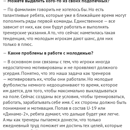
—
Можете выделить кого-то из своих подопечных?
— По фамилиям говорить не хотелось бы. Но есть
талантливые ребята, которые уже в ближайшее время могут
пополнить ряды первой команды. Единственное — все
зависит от них, как они будут работать и выполнять
тренерские указания. А то, что сейчас наметилась такая
тенденция, что молодым игрокам дают шанс, для них
только в плюс.
—
Какие проблемы в работе с молодежью?
— В основном они связаны с тем, что игроки иногда
недостаточно мотивированы и не проявляют должного
усердия. Понятно, что это наша задача как тренеров
— мотивировать их, чтобы они работали. Но молодые
футболисты немного недооценивают то время, которое
им дается, для того, чтобы максимально выкладываться
на поле. Сейчас созданы все условия, чтобы тренироваться,
работать, зарабатывать себе имя. С их стороны должно быть
понимание и мотивация. Попав в состав U-19 или
«Динамо-2», ребята думают, что дальше будет уже легче.
А мы как тренеры пытаемся донести, что только
ежедневный труд поможет им достичь тех целей, которые