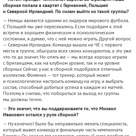
сборная попала в квартет с Германией, Польшей
и Северной Ирландией. По силам выйти из такой группы?
— Немцы являются одними из лидеров мирового футбола.
С Польшей мы уже пересекались. Если подойдем к этой
встрече в хорошем физическом и психологическом
состоянии, я думаю, что с ней можно играть. Другой вопрос
— Северная Ирландия. Команда вышла на ЧЕ с первого
места в группе, обыграла всех своих конкурентов, а это уже
что-то да значит. Но опять же — мы всегда хорошо играли
с британцами, как на клубном уровне, так и на уровне
сборных Сейчас у нас в сборной подобрался отличный
коллектив. Фоменко — тот тренер, который может
и психологически настроить команду на игру, и выбрать
состав, способный добиться успеха в каждом из матчей.
Поэтому я считаю, что побороться за выход из группы
мы должны точно.
—
Это значит, что вы поддерживаете то, что Михаил
Иванович остался у руля сборной?
— Ну конечно! Было бы неправильно менять специалиста,
который вывел команду в финальную часть чемпионата
Европы. Он создал тот коллектив, который смог пробиться