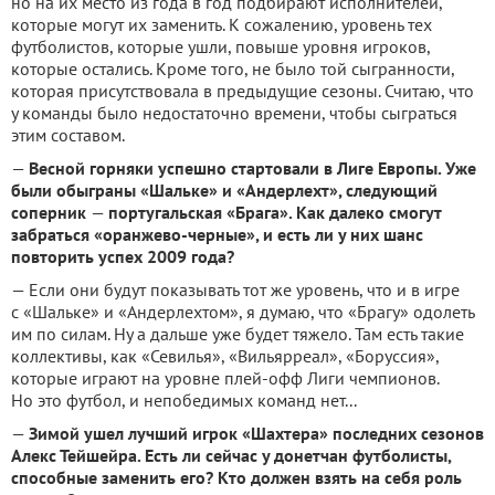
но на их место из года в год подбирают исполнителей,
которые могут их заменить. К сожалению, уровень тех
футболистов, которые ушли, повыше уровня игроков,
которые остались. Кроме того, не было той сыгранности,
которая присутствовала в предыдущие сезоны. Считаю, что
у команды было недостаточно времени, чтобы сыграться
этим составом.
—
Весной горняки успешно стартовали в Лиге Европы. Уже
были обыграны «Шальке» и «Андерлехт», следующий
соперник
—
португальская «Брага». Как далеко смогут
забраться «оранжево-черные», и есть ли у них шанс
повторить успех 2009 года?
— Если они будут показывать тот же уровень, что и в игре
с «Шальке» и «Андерлехтом», я думаю, что «Брагу» одолеть
им по силам. Ну а дальше уже будет тяжело. Там есть такие
коллективы, как «Севилья», «Вильярреал», «Боруссия»,
которые играют на уровне плей-офф Лиги чемпионов.
Но это футбол, и непобедимых команд нет...
—
Зимой ушел лучший игрок «Шахтера» последних сезонов
Алекс Тейшейра. Есть ли сейчас у донетчан футболисты,
способные заменить его? Кто должен взять на себя роль