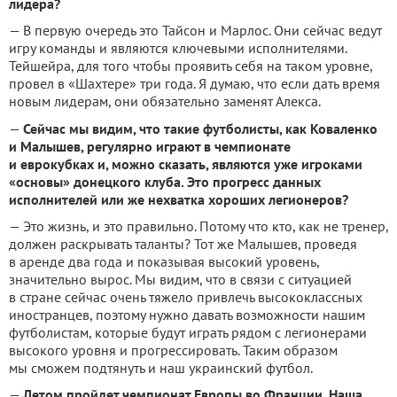
лидера?
— В первую очередь это Тайсон и Марлос. Они сейчас ведут
игру команды и являются ключевыми исполнителями.
Тейшейра, для того чтобы проявить себя на таком уровне,
провел в «Шахтере» три года. Я думаю, что если дать время
новым лидерам, они обязательно заменят Алекса.
—
Сейчас мы видим, что такие футболисты, как Коваленко
и Малышев, регулярно играют в чемпионате
и еврокубках и, можно сказать, являются уже игроками
«основы» донецкого клуба. Это прогресс данных
исполнителей или же нехватка хороших легионеров?
— Это жизнь, и это правильно. Потому что кто, как не тренер,
должен раскрывать таланты? Тот же Малышев, проведя
в аренде два года и показывая высокий уровень,
значительно вырос. Мы видим, что в связи с ситуацией
в стране сейчас очень тяжело привлечь высококлассных
иностранцев, поэтому нужно давать возможности нашим
футболистам, которые будут играть рядом с легионерами
высокого уровня и прогрессировать. Таким образом
мы сможем подтянуть и наш украинский футбол.
—
Летом пройдет чемпионат Европы во Франции. Наша