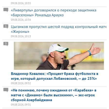
09.08.2026, 10:55
«Ливерпуль» договорился о переходе защитника
«Барселоны» Рональда Араухо
09.08.2026, 10:34
Цыганков пропустил шестой подряд контрольный матч
1
«Жироны»
09.08.2026, 10:13
3
Владимир Ковалюк: «Процент брака футболиста в
игре, который допускал Лобановский, — до 25%»
09.08.2026, 09:52
«Не понимаю, почему ожидания от «Карабаха» в
матче с «Динамо» были высокими», — экс-игрок
сборной Азербайджана
09.08.2026, 09:31