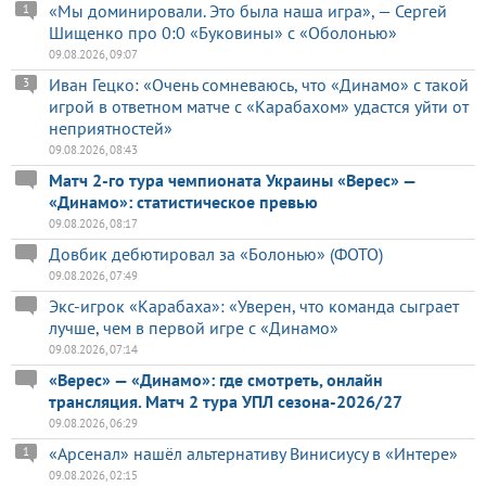
«Мы доминировали. Это была наша игра», — Сергей
1
Шищенко про 0:0 «Буковины» с «Оболонью»
09.08.2026, 09:07
Иван Гецко: «Очень сомневаюсь, что «Динамо» с такой
3
игрой в ответном матче с «Карабахом» удастся уйти от
неприятностей»
09.08.2026, 08:43
Матч 2-го тура чемпионата Украины «Верес» —
«Динамо»: статистическое превью
09.08.2026, 08:17
Довбик дебютировал за «Болонью» (ФОТО)
09.08.2026, 07:49
Экс-игрок «Карабаха»: «Уверен, что команда сыграет
лучше, чем в первой игре с «Динамо»
09.08.2026, 07:14
«Верес» — «Динамо»: где смотреть, онлайн
трансляция. Матч 2 тура УПЛ сезона-2026/27
09.08.2026, 06:29
«Арсенал» нашёл альтернативу Винисиусу в «Интере»
1
09.08.2026, 02:15