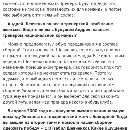
момент, тот и должен ехать. Тренеры будут определять
состояние игроков и полезность их для команды и потом
уже выбирать оптимальный состав.
—
Андрей Шевченко вошел в тренерский штаб «сине-
желтых». Видите ли вы в будущем Андрея главным
тренером национальной команды?
— Можно предполагать любые передвижения в составе
сборной. Если назначают Шевченко, то все сразу говорят
о том, что это будущий наставник команды. Все идет своим
чередом: Шевченко когда-то был игроком, сейчас его
назначили помощником тренера. Как говорится, плох тот
солдат, который не мечтает стать генералом. Поэтому
я думаю, что амбиции у него есть, и все зависит только
от него. Возможно, он станет следующим наставником
сборной Украины, а может быть и такое, что он поработает
тут, а ему не понравится, и он выберет для себя какой-то
другой путь, например, тренера какого-нибудь клуба.
—
В апреле 2000 года вы получили вызов в национальную
команду Украины на товарищеский матч с Болгарией. Тогда
вы вышли на второй тайм и помогли нашей сборной
одержать победу
—
1:0 (забил Шевченко). Какие ощущения