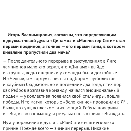
—
Игорь Владимирович, согласны, что определяющим
в двухматчевой дуэли «Динамо» и «Манчестер Сити» стал
первый поединок, а точнее
—
его первый тайм, в котором
киевляне пропустили два мяча?
— После длительного перерыва в выступлениях в Лиге
чемпионов мало кто верил, что «Динамо» выйдет
из группы, ведь соперники у команды были достойные.
И «Челси», и «Порту» славятся подбором футболистов
и клубным бюджетом, но в последние два года, с тех пор
как Ребров возглавил команду, начался эмоциональный
подъем — у коллектива появился свой стиль игры, пошли
победы. И те матчи, которые «бело-синие» проводили в ЛЧ,
были, по сути, всплеском этих эмоций. Ребята поверили
в себя, в свою команду, и результат не заставил себя ждать.
Ну а у поражения в дуэли с «МанСити» есть несколько
причин. Прежде всего — зимний перерыв. Никакие