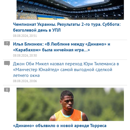
Чемпионат Украины. Результаты 2-го тура. Суббота:
безголевой день в УПЛ
08.08.2026, 20:51
Илья Близнюк: «В Люблине между «Динамо» и
7
«Карабахом» была ничейная игра…»
08.08.2026, 20:30
Джон Оби Микел назвал переход Юри Тилеманса в
«Манчестер Юнайтед» самой выгодной сделкой
летнего окна
08.08.2026, 20:06
8
«Динамо» объявило о новой аренде Торреса