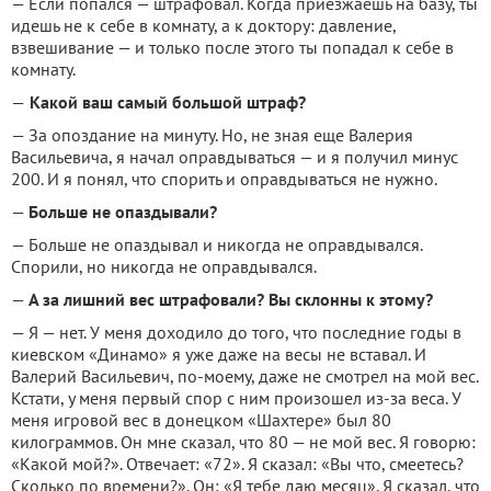
— Если попался — штрафовал. Когда приезжаешь на базу, ты
идешь не к себе в комнату, а к доктору: давление,
взвешивание — и только после этого ты попадал к себе в
комнату.
—
Какой ваш самый большой штраф?
— За опоздание на минуту. Но, не зная еще Валерия
Васильевича, я начал оправдываться — и я получил минус
200. И я понял, что спорить и оправдываться не нужно.
—
Больше не опаздывали?
— Больше не опаздывал и никогда не оправдывался.
Спорили, но никогда не оправдывался.
—
А за лишний вес штрафовали? Вы склонны к этому?
— Я — нет. У меня доходило до того, что последние годы в
киевском «Динамо» я уже даже на весы не вставал. И
Валерий Васильевич, по-моему, даже не смотрел на мой вес.
Кстати, у меня первый спор с ним произошел из-за веса. У
меня игровой вес в донецком «Шахтере» был 80
килограммов. Он мне сказал, что 80 — не мой вес. Я говорю:
«Какой мой?». Отвечает: «72». Я сказал: «Вы что, смеетесь?
Сколько по времени?». Он: «Я тебе даю месяц». Я сказал, что