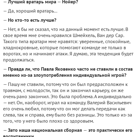
—
Лучший вратарь мира
—
Нойер?
— Да, хороший вратарь...
—
Но кто-то есть лучше?
— Нет, я бы не сказал, что на данный момент есть лучше. В
свое время мне очень нравился Шмейхель, Ван дер Сар.
Такого типа вратари мне нравятся: уверенные, спокойные,
хладнокровные, которые помогают команде не только в
воротах, но и начинают атаки. Я думаю, эта тенденция будет
продолжаться.
—
Правда ли, что Павла Яковенко часто не ставили в состав
именно из-за злоупотребления индивидуальной игрой?
— Пашу не ставили, потому что он был предрасположен к
травмам, с молодости, так он и закончил карьеру, он же
очень рано закончил. Это была проблема. А индивидуально
— нет. Он, наоборот, играл на команду. Валерий Васильевич
его очень любил, потому что он мог делать передачи как
слева, так и справа, ему было без разницы. Это только из-за
того, что у него было плохо со здоровьем.
—
Зато наша национальная сборная
—
это практически его
воспитанники...