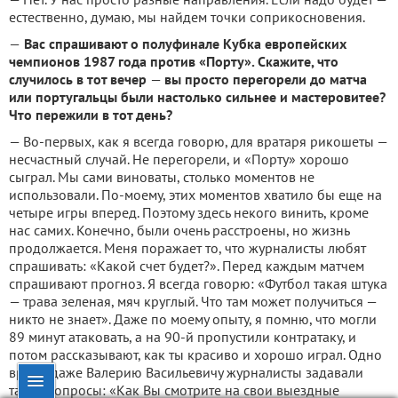
естественно, думаю, мы найдем точки соприкосновения.
—
Вас спрашивают о полуфинале Кубка европейских
чемпионов 1987 года против «Порту». Скажите, что
случилось в тот вечер
—
вы просто перегорели до матча
или португальцы были настолько сильнее и мастеровитее?
Что пережили в тот день?
— Во-первых, как я всегда говорю, для вратаря рикошеты —
несчастный случай. Не перегорели, и «Порту» хорошо
сыграл. Мы сами виноваты, столько моментов не
использовали. По-моему, этих моментов хватило бы еще на
четыре игры вперед. Поэтому здесь некого винить, кроме
нас самих. Конечно, были очень расстроены, но жизнь
продолжается. Меня поражает то, что журналисты любят
спрашивать: «Какой счет будет?». Перед каждым матчем
спрашивают прогноз. Я всегда говорю: «Футбол такая штука
— трава зеленая, мяч круглый. Что там может получиться —
никто не знает». Даже по моему опыту, я помню, что могли
89 минут атаковать, а на 90-й пропустили контратаку, и
потом рассказывают, как ты красиво и хорошо играл. Одно
время даже Валерию Васильевичу журналисты задавали
такие вопросы: «Как Вы смотрите на свои выездные