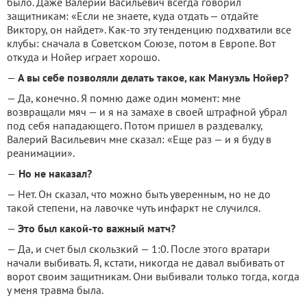
было. Даже Валерий Васильевич всегда говорил
защитникам: «Если не знаете, куда отдать — отдайте
Виктору, он найдет». Как-то эту тенденцию подхватили все
клубы: сначала в Советском Союзе, потом в Европе. Вот
откуда и Нойер играет хорошо.
—
А вы себе позволяли делать такое, как Мануэль Нойер?
— Да, конечно. Я помню даже один момент: мне
возвращали мяч — и я на замахе в своей штрафной убрал
под себя нападающего. Потом пришел в раздевалку,
Валерий Васильевич мне сказал: «Еще раз — и я буду в
реанимации».
—
Но не наказал?
— Нет. Он сказал, что можно быть уверенным, но не до
такой степени, на лавочке чуть инфаркт не случился.
—
Это был какой-то важный матч?
— Да, и счет был скользкий — 1:0. После этого вратари
начали выбивать. Я, кстати, никогда не давал выбивать от
ворот своим защитникам. Они выбивали только тогда, когда
у меня травма была.