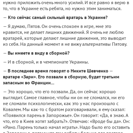
нужно приложить очень много усилий. И все равно я верю в
то, что в Украине есть ребята, но нужно этим заниматься.
—
Кто сейчас самый сильный вратарь в Украине?
— Я думаю, Пятов. Он очень спокоен в игре, мне это
нравится, не делает лишних движений. Я очень не люблю
вратарей, которые делают лишние движения, это выводит
из себя. На данный момент я не вижу альтернативы Пятову.
—
Вы имеете в виду в сборной?
— И в сборной, и в чемпионате Украины.
—
В последнее время говорят о Никите Шевченко
—
вратаре «Зари». Его позвали в сборную, будет третьим
запасным во Франции...
— Это хорошо, что его позвали. Да, он сейчас хорошо
выглядит. Самое главное, чтобы ни он не сломался, ни его
не сломали психологически, как это у нас произошло с
Ковалем. Мы как-то с братом разговаривали, я ему сказал:
«Появился парень в Запорожье». Он говорит: «Да, я знаю. А
что, его в Киев хотят забрать?». Отвечаю: «Вроде бы да». Он:
«Рано. Парень только начал играть». Надо было его оставить