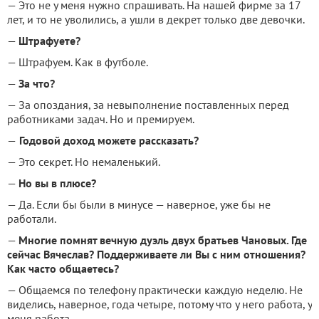
— Это не у меня нужно спрашивать. На нашей фирме за 17
лет, и то не уволились, а ушли в декрет только две девочки.
—
Штрафуете?
— Штрафуем. Как в футболе.
—
За что?
— За опоздания, за невыполнение поставленных перед
работниками задач. Но и премируем.
—
Годовой доход можете рассказать?
— Это секрет. Но немаленький.
—
Но вы в плюсе?
— Да. Если бы были в минусе — наверное, уже бы не
работали.
—
Многие помнят вечную дуэль двух братьев Чановых. Где
сейчас Вячеслав? Поддерживаете ли Вы с ним отношения?
Как часто общаетесь?
— Общаемся по телефону практически каждую неделю. Не
виделись, наверное, года четыре, потому что у него работа, у
меня работа.