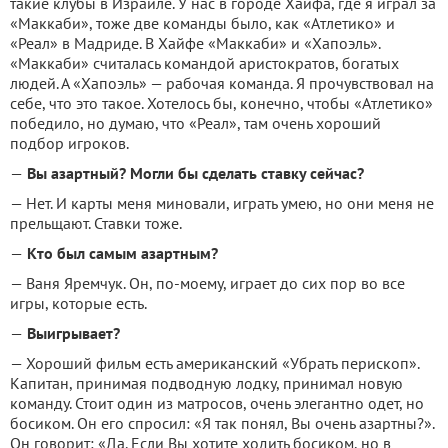
такие клубы в Израиле. У нас в городе Хайфа, где я играл за
«Маккаби», тоже две команды было, как «Атлетико» и
«Реал» в Мадриде. В Хайфе «Маккаби» и «Хапоэль».
«Маккаби» считалась командой аристократов, богатых
людей. А «Хапоэль» — рабочая команда. Я прочувствовал на
себе, что это такое. Хотелось бы, конечно, чтобы «Атлетико»
победило, но думаю, что «Реал», там очень хороший
подбор игроков.
—
Вы азартный? Могли бы сделать ставку сейчас?
— Нет. И карты меня миновали, играть умею, но они меня не
прельщают. Ставки тоже.
—
Кто был самым азартным?
— Ваня Яремчук. Он, по-моему, играет до сих пор во все
игры, которые есть.
—
Выигрывает?
— Хороший фильм есть американский «Убрать перископ».
Капитан, принимая подводную лодку, принимал новую
команду. Стоит один из матросов, очень элегантно одет, но
босиком. Он его спросил: «Я так понял, Вы очень азартны?».
Он говорит: «Да. Если Вы хотите ходить босиком, но в