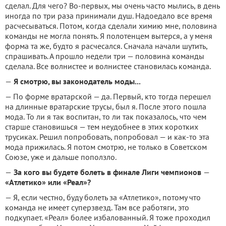
сделал. Для чего? Во-первых, мы очень часто мылись, в день
иногда по три раза принимали душ. Надоедало все время
расчесываться. Потом, когда сделали химию мне, половина
команды не могла понять. Я полотенцем вытерся, а у меня
форма та же, будто я расчесался. Сначала начали шутить,
спрашивать. А прошло недели три — половина команды
сделала. Все волнистее и волнистее становилась команда.
—
Я смотрю, вы законодатель моды...
— По форме вратарской — да. Первый, кто тогда перешел
на длинные вратарские трусы, был я. После этого пошла
мода. То ли я так воспитан, то ли так показалось, что чем
старше становишься — тем неудобнее в этих коротких
трусиках. Решил попробовать, попробовал — и как-то эта
мода прижилась. Я потом смотрю, не только в Советском
Союзе, уже и дальше поползло.
—
За кого вы будете болеть в финале Лиги чемпионов
—
«Атлетико» или «Реал»?
— Я, если честно, буду болеть за «Атлетико», потому что
команда не имеет суперзвезд. Там все работяги, это
подкупает. «Реал» более избалованный. Я тоже проходил