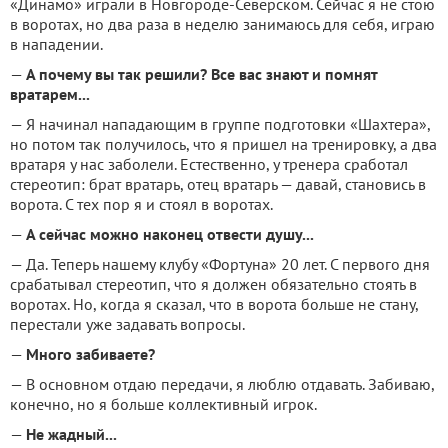
«Динамо» играли в Новгороде-Северском. Сейчас я не стою
в воротах, но два раза в неделю занимаюсь для себя, играю
в нападении.
—
А почему вы так решили? Все вас знают и помнят
вратарем...
— Я начинал нападающим в группе подготовки «Шахтера»,
но потом так получилось, что я пришел на тренировку, а два
вратаря у нас заболели. Естественно, у тренера сработал
стереотип: брат вратарь, отец вратарь — давай, становись в
ворота. С тех пор я и стоял в воротах.
—
А сейчас можно наконец отвести душу...
— Да. Теперь нашему клубу «Фортуна» 20 лет. С первого дня
срабатывал стереотип, что я должен обязательно стоять в
воротах. Но, когда я сказал, что в ворота больше не стану,
перестали уже задавать вопросы.
—
Много забиваете?
— В основном отдаю передачи, я люблю отдавать. Забиваю,
конечно, но я больше коллективный игрок.
—
Не жадный...