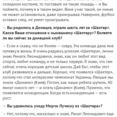
солидном костюме, то поставьте на такую лошадь — и Вы
поймете, почему я в таком виде». Ваня у нас такой, он никак
не может остановиться, даже проигрывая. Наверное, футбол
оставил след, не умеет проигрывать.
—
Вы родились в Донецке, играли шесть лет за «Шахтер».
Какое Ваше отношение к нынешнему «Шахтеру»? Болеете
ли вы сейчас за донецкий клуб?
— Если я скажу, что не болею — совру. Эта команда дала мне
путевку в жизнь. Я очень радуюсь успехам «Шахтера», лично
знаю Рината Леонидовича, знаю, как он любит этот вид
спорта, любит команду, и не только первую. Я знаю, что там
сейчас очень хорошая детская школа. Дай Бог, чтобы этот
клуб развивался и дальше. Хорошо, что появился «Шахтер»,
потому что стал интереснее чемпионат Украины. Раньше мы
знали «Динамо» (Киев). Потом, как наши ребята шутили, 40
минут никого нет — и опять «Динамо» (Киев). Приятно, что
появляется конкуренция. Когда есть конкуренция — есть
рост.
—
Вы удивились уходу Мирчи Луческу из «Шахтера»?
— Нет, потому что, насколько я знаю, Ринат Леонидович еще