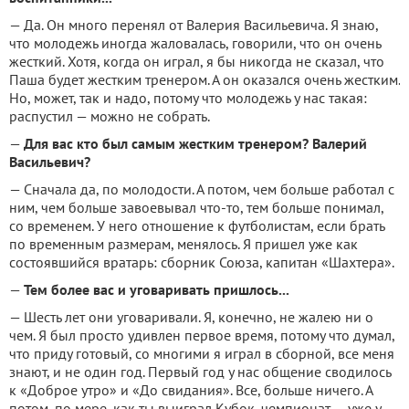
— Да. Он много перенял от Валерия Васильевича. Я знаю,
что молодежь иногда жаловалась, говорили, что он очень
жесткий. Хотя, когда он играл, я бы никогда не сказал, что
Паша будет жестким тренером. А он оказался очень жестким.
Но, может, так и надо, потому что молодежь у нас такая:
распустил — можно не собрать.
—
Для вас кто был самым жестким тренером? Валерий
Васильевич?
— Сначала да, по молодости. А потом, чем больше работал с
ним, чем больше завоевывал что-то, тем больше понимал,
со временем. У него отношение к футболистам, если брать
по временным размерам, менялось. Я пришел уже как
состоявшийся вратарь: сборник Союза, капитан «Шахтера».
—
Тем более вас и уговаривать пришлось...
— Шесть лет они уговаривали. Я, конечно, не жалею ни о
чем. Я был просто удивлен первое время, потому что думал,
что приду готовый, со многими я играл в сборной, все меня
знают, и не один год. Первый год у нас общение сводилось
к «Доброе утро» и «До свидания». Все, больше ничего. А
потом, по мере, как ты выиграл Кубок, чемпионат — уже у