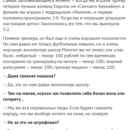
Самый запоминающийся момент — когда мы играли турнир
четырех лучших команд Европы на «Сантьяго Бернабеу», в
финале мы играли с мадридским «Реалом», и первую
половину проигрывали 2:0. Тогда мы в перерыве услышали
настоящий шепот. Закончилось это тем, что мы выиграли
3:2.
Помимо тренера, он был еще и очень хорошим психологом.
Он нам давал не только футбольные навыки, но и очень
хорошую жизненную школу. Многие же не знают, как у нас
было: небритый — минус 100 рублей по тем временам;
опоздание на тренировку на минуту — минус 100; лишний
килограмм — минус 100; грязная машина — минус 100.
—
Даже грязная машина?
— Да, это он нам давал жизненную школу.
—
Тем не менее, игроки же позволяли себе бокал вина или
сигарету...
— Мы же все нормальные люди. Если будем говорить
народу, что мы вообще ничего не пили, не поверят.
—
Но за это не штрафовал?