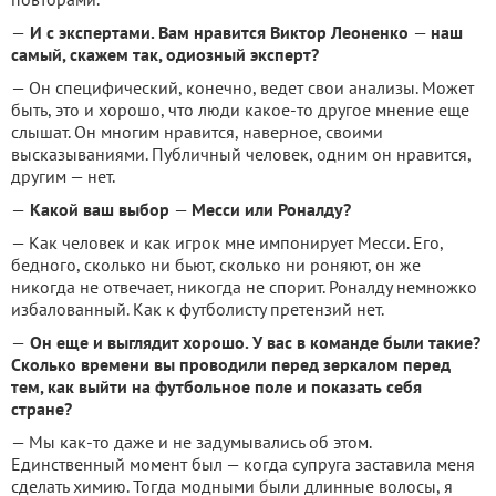
—
И с экспертами. Вам нравится Виктор Леоненко
—
наш
самый, скажем так, одиозный эксперт?
— Он специфический, конечно, ведет свои анализы. Может
быть, это и хорошо, что люди какое-то другое мнение еще
слышат. Он многим нравится, наверное, своими
высказываниями. Публичный человек, одним он нравится,
другим — нет.
—
Какой ваш выбор
—
Месси или Роналду?
— Как человек и как игрок мне импонирует Месси. Его,
бедного, сколько ни бьют, сколько ни роняют, он же
никогда не отвечает, никогда не спорит. Роналду немножко
избалованный. Как к футболисту претензий нет.
—
Он еще и выглядит хорошо. У вас в команде были такие?
Сколько времени вы проводили перед зеркалом перед
тем, как выйти на футбольное поле и показать себя
стране?
— Мы как-то даже и не задумывались об этом.
Единственный момент был — когда супруга заставила меня
сделать химию. Тогда модными были длинные волосы, я