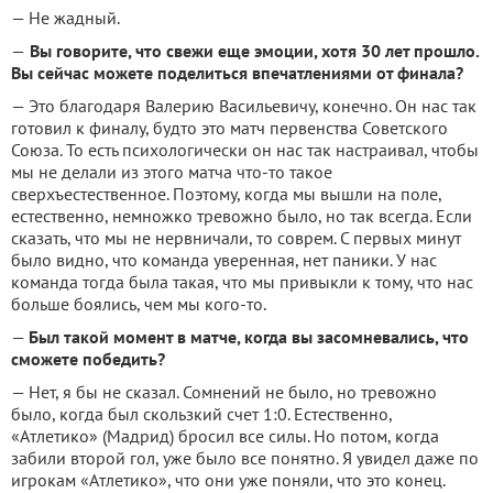
— Не жадный.
—
Вы говорите, что свежи еще эмоции, хотя 30 лет прошло.
Вы сейчас можете поделиться впечатлениями от финала?
— Это благодаря Валерию Васильевичу, конечно. Он нас так
готовил к финалу, будто это матч первенства Советского
Союза. То есть психологически он нас так настраивал, чтобы
мы не делали из этого матча что-то такое
сверхъестественное. Поэтому, когда мы вышли на поле,
естественно, немножко тревожно было, но так всегда. Если
сказать, что мы не нервничали, то соврем. С первых минут
было видно, что команда уверенная, нет паники. У нас
команда тогда была такая, что мы привыкли к тому, что нас
больше боялись, чем мы кого-то.
—
Был такой момент в матче, когда вы засомневались, что
сможете победить?
— Нет, я бы не сказал. Сомнений не было, но тревожно
было, когда был скользкий счет 1:0. Естественно,
«Атлетико» (Мадрид) бросил все силы. Но потом, когда
забили второй гол, уже было все понятно. Я увидел даже по
игрокам «Атлетико», что они уже поняли, что это конец.