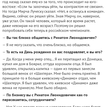
год назад сказал ему из-за того, что происходит на юго-
востоке: «Если ты захочешь уйти, ты контрактом не связан».
Но тогда Мирча Луческу сказал: «Нет, я останусь в команде».
Видимо, сейчас он решил уйти. Зная Мирчу, он, наверное,
уже устал. Он такой человек, который все время растет,
даже невзирая на его возраст. Поэтому он решил
попробовать себя теперь в российском чемпионате.
—
Вы так близко общаетесь с Ринатом Леонидовичем?
— Я не могу сказать, что очень близко, но общаемся.
—
То есть на День рождения он вас поздравляет, и вы его?
— Да. Когда у меня умер отец... Я их перетащил из Донецка,
купил им дом в Боярке, оттуда хоронили отца. Я был
удивлен, открылась калитка — один из первых занесли
большой венок от «Шахтера». Мне было очень приятно. В
принципе-то я больше киевскому «Динамо» отдал, чем
«Шахтеру». Я был удивлен, что киевское «Динамо» даже
венка не принесло. Мне было обидно.
—
По бизнесу вы с Ринатом Леонидовичем как-то
пересекаетесь, сотрудничаете?
— Нет. У нас просто разные направления. Если надо будет —