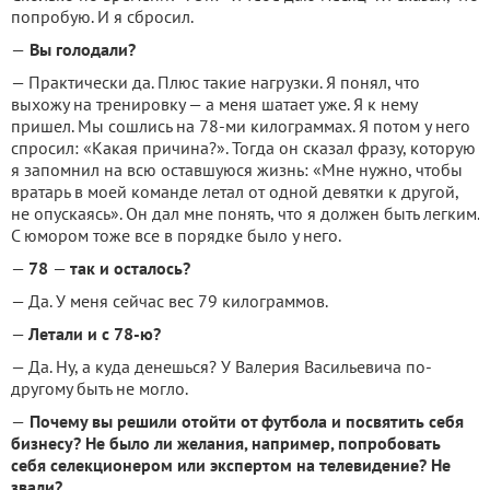
попробую. И я сбросил.
—
Вы голодали?
— Практически да. Плюс такие нагрузки. Я понял, что
выхожу на тренировку — а меня шатает уже. Я к нему
пришел. Мы сошлись на 78-ми килограммах. Я потом у него
спросил: «Какая причина?». Тогда он сказал фразу, которую
я запомнил на всю оставшуюся жизнь: «Мне нужно, чтобы
вратарь в моей команде летал от одной девятки к другой,
не опускаясь». Он дал мне понять, что я должен быть легким.
С юмором тоже все в порядке было у него.
—
78
—
так и осталось?
— Да. У меня сейчас вес 79 килограммов.
—
Летали и с 78-ю?
— Да. Ну, а куда денешься? У Валерия Васильевича по-
другому быть не могло.
—
Почему вы решили отойти от футбола и посвятить себя
бизнесу? Не было ли желания, например, попробовать
себя селекционером или экспертом на телевидение? Не
звали?