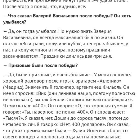
прочность, на протяжении минут трех я 3-4 удара отбил.
После этого я понял, что, видимо, все.
—
Что сказал Валерий Васильевич после победы? Он хоть
улыбался?
— Да, он тогда улыбался. Но нужно знать Валерия
Васильевича, он всегда максималист был по жизни. Он
сказал: «Выиграли, получили кубок, а теперь забываем, у
нас на кону чемпионат мира, поэтому праздники
заканчиваются». Праздники длились два-три дня.
—
Призовые были после победы?
— Да, были призовые, и очень большие... У меня состоялся
хороший разговор после игры с вратарем «Атлетико»
(Мадрид). Знаменитый голкипер, аргентинец Фильоль. Он
меня спросил: «Вик (они ленивая нация, поэтому полностью
не называют), вы так бегали. Сколько же вам пообещали?».
Я ему сказал: «400». Он говорит: «О, это хорошая сумма». Я
говорю: «Ты, наверное, не понял. 400». Он спрашивает:
«Тысяч?». Я сказал, нет. Дошли до сорока тысяч, потом до
четырех тысяч. Я говорю: «Нет, 400 долларов». Он сказал,
что у них премиальные были — Хулио Иглесиас сборы со
своего концерта полностью отдавал на премиальные