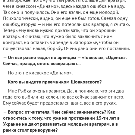
в Запорожье, потому что там работы больше для вратаря,
чем в киевском «Динамо», здесь каждая ошибка на виду.
Так оно и получилось. Они его взяли, он еще молодой.
Психологически, видно, он еще не был готов. Сделал одну
ошибку, вторую — и мы его потеряли как вратаря, я считаю.
Теперь ему вновь нужно доказывать, что он хороший
вратарь. Я считаю, что нужно было заключить с ним
контракт, но оставить в аренде в Запорожье, чтобы он
почувствовал накал, борьбу. Очень рано они его поставили.
—
Он все равно ездил по арендам
—
«Говерла», «Оденсе».
Сейчас, правда, опять возвращают...
— Но это не киевское «Динамо».
—
Кого вы видите преемником Шовковского?
— Мне Рыбка очень нравится. Да, я понимаю, что эти два
года его выбили из колеи, но все сейчас зависит от него.
Ему сейчас будет предоставлен шанс, все в его руках.
—
Вопрос от читателя. Чем сейчас занимаетесь? Как
относитесь к тому, что уже на протяжении 15-ти лет в
Украине не дают развиваться молодым вратарям, а в
рамке стоят криворукие?