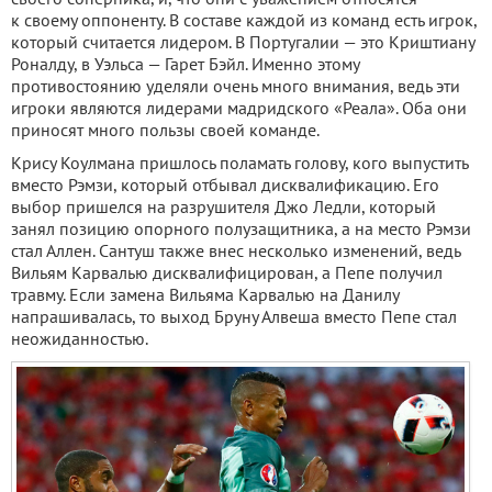
к своему оппоненту. В составе каждой из команд есть игрок,
который считается лидером. В Португалии — это Криштиану
Роналду, в Уэльса — Гарет Бэйл. Именно этому
противостоянию уделяли очень много внимания, ведь эти
игроки являются лидерами мадридского «Реала». Оба они
приносят много пользы своей команде.
Крису Коулмана пришлось поламать голову, кого выпустить
вместо Рэмзи, который отбывал дисквалификацию. Его
выбор пришелся на разрушителя Джо Ледли, который
занял позицию опорного полузащитника, а на место Рэмзи
стал Аллен. Сантуш также внес несколько изменений, ведь
Вильям Карвалью дисквалифицирован, а Пепе получил
травму. Если замена Вильяма Карвалью на Данилу
напрашивалась, то выход Бруну Алвеша вместо Пепе стал
неожиданностью.