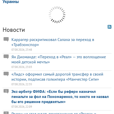
Новости
Каррагер раскритиковал Салаха за переход в
«Трабзонспор»
07.08.2026, 23:48
Ян Диоманде: «Переход в «Реал» — это воплощение
моей детской мечты»
07.08.2026, 23:03
«Лидс» оформил самый дорогой трансфер в своей
истории, подписав голкипера «Манчестер Сити»
07.08.2026, 22:35
Экс-арбитр ФИФА: «Если бы рефери назначил
1
пенальти за фол на Пономаренко, то никто не назвал
бы его решение предвзятым»
07.08.2026, 22:09
Родри не стал ждать приглашения от «Реала» и
2