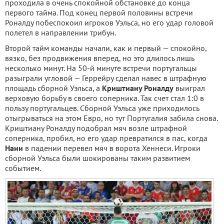
проходила в очень спокойной обстановке до конца
первого тайма. Под конец первой половины встречи
Роналду побеспокоил игроков Уэльса, но его удар головой
полетел в направлении трибун.
Второй тайм команды начали, как и первый — спокойно,
вязко, без продвижения вперед, но это длилось лишь
несколько минут. На 50-й минуте встречи португальцы
разыграли угловой — Геррейру сделал навес в штрафную
площадь сборной Уэльса, а
Криштиану Роналду
выиграл
верховую борьбу в своего соперника. Так счет стал 1:0 в
пользу португальцев. Сборной Уэльса уже приходилось
отыгрываться на этом Евро, но тут Португалия забила снова.
Криштиану Роналду подобрал мяч возле штрафной
соперника, пробил, но его удар превратился в пас, когда
Нани
в падении перевел мяч в ворота Хеннеси. Игроки
сборной Уэльса были шокированы таким развитием
событием.