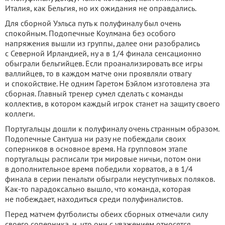
Италия, как Бельгия, но их ожидания не оправдались.
Для сборной Уэльса путь к полуфиналу был очень
спокойным. Подопечные Коулмана без особого
напряжения вышли из группы, далее они разобрались
с Северной Ирландией, ну а в 1/4 финала сенсационно
обыграли бельгийцев. Если проанализировать все игры
валлийцев, то в каждом матче они проявляли отвагу
и спокойствие. Не одним Гаретом Бэйлом изготовлена эта
сборная. Главный тренер сумел сделать с команды
коллектив, в котором каждый игрок станет на защиту своего
коллеги.
Португальцы дошли к полуфиналу очень странным образом.
Подопечные Сантуша ни разу не побеждали своих
соперников в основное время. На групповом этапе
португальцы расписали три мировые ничьи, потом они
в дополнительное время победили хорватов, а в 1/4
финала в серии пенальти обыграли неуступчивых поляков.
Как-то парадоксально вышло, что команда, которая
не побеждает, находиться среди полуфиналистов.
Перед матчем футболисты обеих сборных отмечали силу
своего соперника, и, что они с уважением относятся