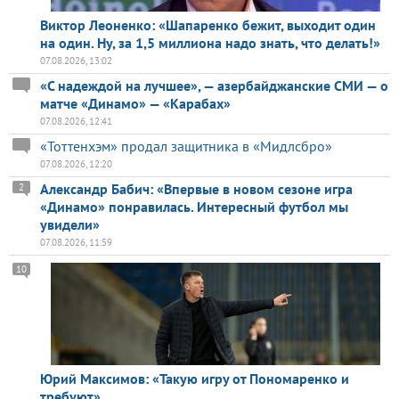
Виктор Леоненко: «Шапаренко бежит, выходит один
на один. Ну, за 1,5 миллиона надо знать, что делать!»
07.08.2026, 13:02
«С надеждой на лучшее», — азербайджанские СМИ — о
матче «Динамо» — «Карабах»
07.08.2026, 12:41
«Тоттенхэм» продал защитника в «Мидлсбро»
07.08.2026, 12:20
Александр Бабич: «Впервые в новом сезоне игра
2
«Динамо» понравилась. Интересный футбол мы
увидели»
07.08.2026, 11:59
10
Юрий Максимов: «Такую игру от Пономаренко и
требуют»