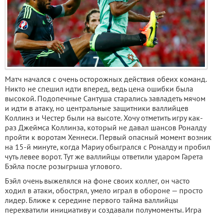
Матч начался с очень осторожных действия обеих команд.
Никто не спешил идти вперед, ведь цена ошибки была
высокой. Подопечные Сантуша старались завладеть мячом
и идти в атаку, но центральные защитники валлийцев
Коллинз и Честер были на высоте. Хочу отметить игру как-
раз Джеймса Коллинза, который не давал шансов Роналду
пройти к воротам Хеннеси. Первый опасный момент возник
на 15-й минуте, когда Мариу обыгрался с Роналду и пробил
чуть левее ворот. Тут же валлийцы ответили ударом Гарета
Бэйла после розыгрыша углового.
Бэйл очень выжелялся на фоне своих коллег, он часто
ходил в атаки, обострял, умело играл в обороне — просто
лидер. Ближе к середине первого тайма валлийцы
перехватили инициативу и создавали полумоменты. Игра