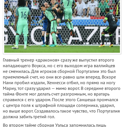
Главный тренер «драконов» сразу же выпустил второго
нападающего Воукса, но с его выходом игра валлийцев
не сменилась. Для игроков сборной Португалии это был
приемлемый счет, но они все-равно шли вперед. Вскоре
Нани пробил издали, Хеннесси отбил, но прямо на ногу
Мариу, тот сразу ударил — мимо ворот. В середине второго
тайма Фонте мог делать счет разгромным, но вратарь
справился с его ударом. После этого Саншеша промчался
с центра поля к штрафной площади соперника, ударил,
но выше ворот. Создавалось такое чувство, что Португалия
должна забить третий гол.
Во втором тайме сборная Уэльса запомнилась лишь