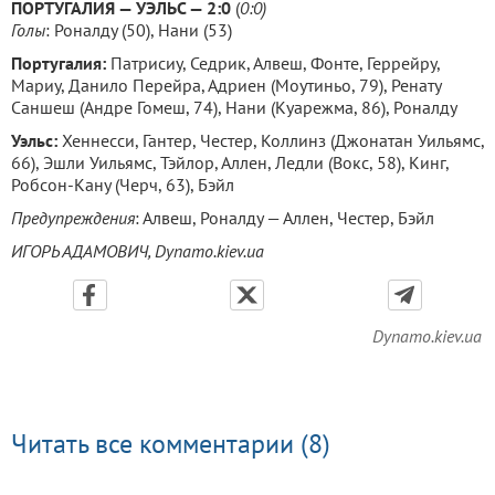
ПОРТУГАЛИЯ — УЭЛЬС — 2:0
(
0:0)
Голы
: Роналду (50), Нани (53)
Португалия:
Патрисиу, Седрик, Алвеш, Фонте, Геррейру,
Мариу, Данило Перейра, Адриен (Моутиньо, 79), Ренату
Саншеш (Андре Гомеш, 74), Нани (Куарежма, 86), Роналду
Уэльс:
Хеннесси, Гантер, Честер, Коллинз (Джонатан Уильямс,
66), Эшли Уильямс, Тэйлор, Аллен, Ледли (Вокс, 58), Кинг,
Робсон-Кану (Черч, 63), Бэйл
Предупреждения
: Алвеш, Роналду — Аллен, Честер, Бэйл
ИГОРЬ АДАМОВИЧ, Dynamo.kiev.ua
Dynamo.kiev.ua
Читать все комментарии (8)