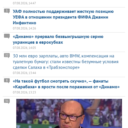
07.08.2026, 14:47
УАФ полностью поддерживает жесткую позицию
5
УЕФА в отношении президента ФИФА Джанни
Инфантино
07.08.2026, 14:26
«Динамо» прервало безвыигрышную серию
украинцев в еврокубках
07.08.2026, 14:05
30 млн евро зарплаты, авто BMW, компенсация на
22
туалетную бумагу: стали известны безумные условия
сделки Салаха в «Трабзонспоре»
07.08.2026, 13:44
«На такой футбол смотреть скучно», — фанаты
8
«Карабаха» в ярости после поражения от «Динамо»
07.08.2026, 13:23
31