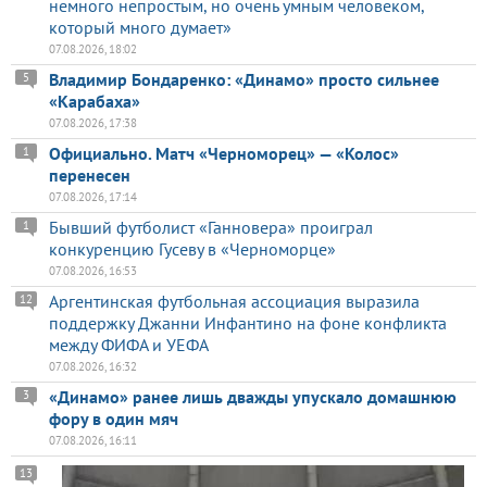
немного непростым, но очень умным человеком,
который много думает»
07.08.2026, 18:02
Владимир Бондаренко: «Динамо» просто сильнее
5
«Карабаха»
07.08.2026, 17:38
Официально. Матч «Черноморец» — «Колос»
1
перенесен
07.08.2026, 17:14
Бывший футболист «Ганновера» проиграл
1
конкуренцию Гусеву в «Черноморце»
07.08.2026, 16:53
Аргентинская футбольная ассоциация выразила
12
поддержку Джанни Инфантино на фоне конфликта
между ФИФА и УЕФА
07.08.2026, 16:32
«Динамо» ранее лишь дважды упускало домашнюю
3
фору в один мяч
07.08.2026, 16:11
13