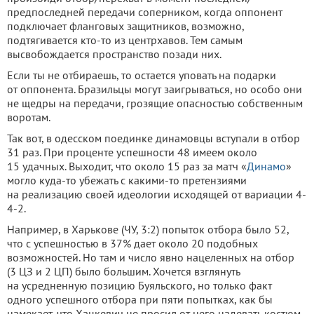
предпоследней передачи соперником, когда оппонент
подключает фланговых защитников, возможно,
подтягивается кто-то из центрхавов. Тем самым
высвобождается пространство позади них.
Если ты не отбираешь, то остается уповать на подарки
от оппонента. Бразильцы могут заигрываться, но особо они
не щедры на передачи, грозящие опасностью собственным
воротам.
Так вот, в одесском поединке динамовцы вступали в отбор
31 раз. При проценте успешности 48 имеем около
15 удачных. Выходит, что около 15 раз за матч «
Динамо
»
могло куда-то убежать с какими-то претензиями
на реализацию своей идеологии исходящей от вариации 4-
4-2.
Например, в Харькове (ЧУ, 3:2) попыток отбора было 52,
что с успешностью в 37% дает около 20 подобных
возможностей. Но там и число явно нацеленных на отбор
(3 ЦЗ и 2 ЦП) было большим. Хочется взглянуть
на усредненную позицию Буяльского, но только факт
одного успешного отбора при пяти попытках, как бы
намекает, что Хацкевич не просил от него надевать костюм