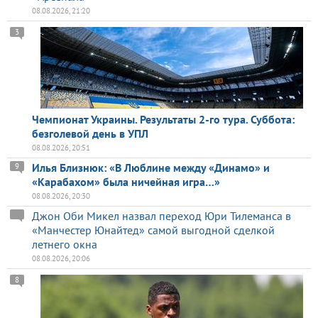
08.08.2026, 21:20
3
Чемпионат Украины. Результаты 2-го тура. Суббота:
безголевой день в УПЛ
08.08.2026, 20:51
Илья Близнюк: «В Люблине между «Динамо» и
9
«Карабахом» была ничейная игра…»
08.08.2026, 20:30
Джон Оби Микел назвал переход Юри Тилеманса в
«Манчестер Юнайтед» самой выгодной сделкой
летнего окна
08.08.2026, 20:06
8