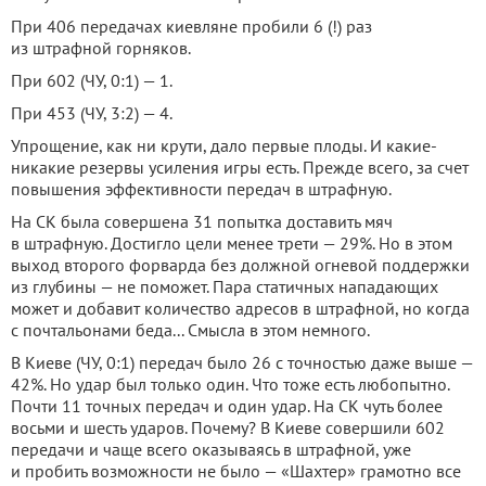
При 406 передачах киевляне пробили 6 (!) раз
из штрафной горняков.
При 602 (ЧУ, 0:1) — 1.
При 453 (ЧУ, 3:2) — 4.
Упрощение, как ни крути, дало первые плоды. И какие-
никакие резервы усиления игры есть. Прежде всего, за счет
повышения эффективности передач в штрафную.
На СК была совершена 31 попытка доставить мяч
в штрафную. Достигло цели менее трети — 29%. Но в этом
выход второго форварда без должной огневой поддержки
из глубины — не поможет. Пара статичных нападающих
может и добавит количество адресов в штрафной, но когда
с почтальонами беда... Смысла в этом немного.
В Киеве (ЧУ, 0:1) передач было 26 с точностью даже выше —
42%. Но удар был только один. Что тоже есть любопытно.
Почти 11 точных передач и один удар. На СК чуть более
восьми и шесть ударов. Почему? В Киеве совершили 602
передачи и чаще всего оказываясь в штрафной, уже
и пробить возможности не было — «Шахтер» грамотно все