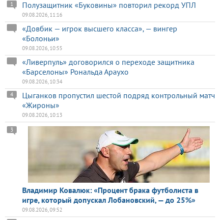
Полузащитник «Буковины» повторил рекорд УПЛ
1
09.08.2026, 11:16
«Довбик — игрок высшего класса», — вингер
«Болоньи»
09.08.2026, 10:55
«Ливерпуль» договорился о переходе защитника
«Барселоны» Рональда Араухо
09.08.2026, 10:34
Цыганков пропустил шестой подряд контрольный матч
4
«Жироны»
09.08.2026, 10:13
3
Владимир Ковалюк: «Процент брака футболиста в
игре, который допускал Лобановский, — до 25%»
09.08.2026, 09:52