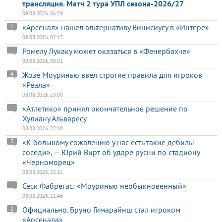
трансляция. Матч 2 тура УПЛ сезона-2026/27
09.08.2026, 06:29
«Арсенал» нашёл альтернативу Винисиусу в «Интере»
1
09.08.2026, 02:15
Ромелу Лукаку может оказаться в «Фенербахче»
09.08.2026, 00:01
Жозе Моуринью ввел строгие правила для игроков
4
«Реала»
08.08.2026, 23:08
«Атлетико» принял окончательное решение по
Хулиану Альваресу
08.08.2026, 22:40
«К большому сожалению у нас есть такие дебилы-
5
соседи», — Юрий Вирт об ударе русни по стадиону
«Черноморец»
08.08.2026, 22:12
Сеск Фабрегас: «Моуринью необыкновенный»
08.08.2026, 21:46
Официально. Бруно Гимарайнш стал игроком
2
«Арсенала»