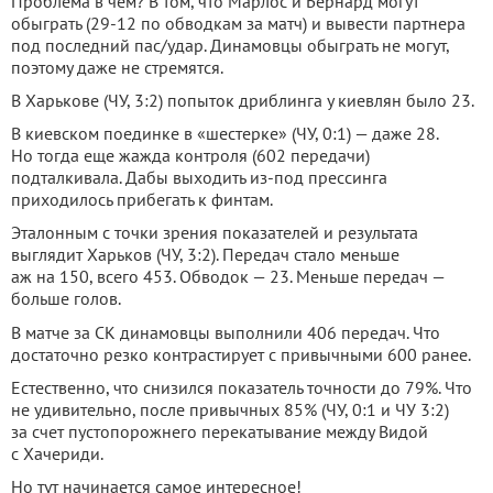
Проблема в чем? В том, что Марлос и Бернард могут
обыграть (29-12 по обводкам за матч) и вывести партнера
под последний пас/удар. Динамовцы обыграть не могут,
поэтому даже не стремятся.
В Харькове (ЧУ, 3:2) попыток дриблинга у киевлян было 23.
В киевском поединке в «шестерке» (ЧУ, 0:1) — даже 28.
Но тогда еще жажда контроля (602 передачи)
подталкивала. Дабы выходить из-под прессинга
приходилось прибегать к финтам.
Эталонным с точки зрения показателей и результата
выглядит Харьков (ЧУ, 3:2). Передач стало меньше
аж на 150, всего 453. Обводок — 23. Меньше передач —
больше голов.
В матче за СК динамовцы выполнили 406 передач. Что
достаточно резко контрастирует с привычными 600 ранее.
Естественно, что снизился показатель точности до 79%. Что
не удивительно, после привычных 85% (ЧУ, 0:1 и ЧУ 3:2)
за счет пустопорожнего перекатывание между Видой
с Хачериди.
Но тут начинается самое интересное!