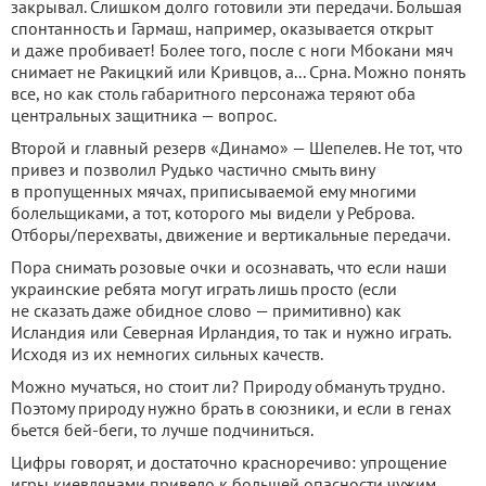
закрывал. Слишком долго готовили эти передачи. Большая
спонтанность и Гармаш, например, оказывается открыт
и даже пробивает! Более того, после с ноги Мбокани мяч
снимает не Ракицкий или Кривцов, а... Срна. Можно понять
все, но как столь габаритного персонажа теряют оба
центральных защитника — вопрос.
Второй и главный резерв «Динамо» — Шепелев. Не тот, что
привез и позволил Рудько частично смыть вину
в пропущенных мячах, приписываемой ему многими
болельщиками, а тот, которого мы видели у Реброва.
Отборы/перехваты, движение и вертикальные передачи.
Пора снимать розовые очки и осознавать, что если наши
украинские ребята могут играть лишь просто (если
не сказать даже обидное слово — примитивно) как
Исландия или Северная Ирландия, то так и нужно играть.
Исходя из их немногих сильных качеств.
Можно мучаться, но стоит ли? Природу обмануть трудно.
Поэтому природу нужно брать в союзники, и если в генах
бьется бей-беги, то лучше подчиниться.
Цифры говорят, и достаточно красноречиво: упрощение
игры киевлянами привело к большей опасности чужим