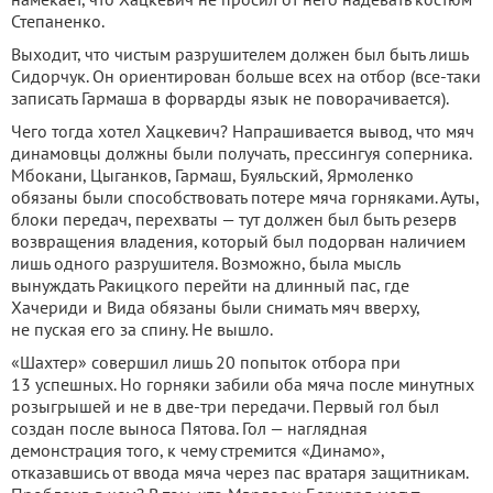
Степаненко.
Выходит, что чистым разрушителем должен был быть лишь
Сидорчук. Он ориентирован больше всех на отбор (все-таки
записать Гармаша в форварды язык не поворачивается).
Чего тогда хотел Хацкевич? Напрашивается вывод, что мяч
динамовцы должны были получать, прессингуя соперника.
Мбокани, Цыганков, Гармаш, Буяльский, Ярмоленко
обязаны были способствовать потере мяча горняками. Ауты,
блоки передач, перехваты — тут должен был быть резерв
возвращения владения, который был подорван наличием
лишь одного разрушителя. Возможно, была мысль
вынуждать Ракицкого перейти на длинный пас, где
Хачериди и Вида обязаны были снимать мяч вверху,
не пуская его за спину. Не вышло.
«Шахтер» совершил лишь 20 попыток отбора при
13 успешных. Но горняки забили оба мяча после минутных
розыгрышей и не в две-три передачи. Первый гол был
создан после выноса Пятова. Гол — наглядная
демонстрация того, к чему стремится «Динамо»,
отказавшись от ввода мяча через пас вратаря защитникам.