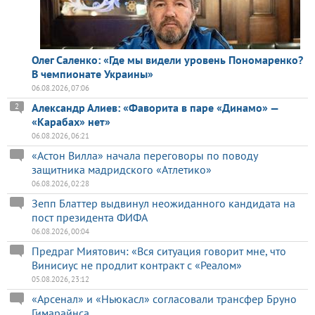
Олег Саленко: «Где мы видели уровень Пономаренко?
В чемпионате Украины»
06.08.2026, 07:06
Александр Алиев: «Фаворита в паре «Динамо» —
2
«Карабах» нет»
06.08.2026, 06:21
«Астон Вилла» начала переговоры по поводу
защитника мадридского «Атлетико»
06.08.2026, 02:28
Зепп Блаттер выдвинул неожиданного кандидата на
пост президента ФИФА
06.08.2026, 00:04
Предраг Миятович: «Вся ситуация говорит мне, что
Винисиус не продлит контракт с «Реалом»
05.08.2026, 23:12
«Арсенал» и «Ньюкасл» согласовали трансфер Бруно
Гимарайнса