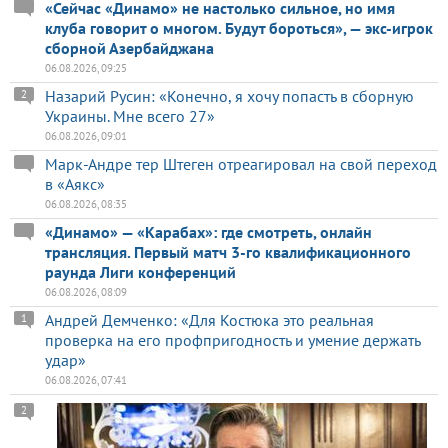
«Сейчас «Динамо» не настолько сильное, но имя
клуба говорит о многом. Будут бороться», — экс-игрок
сборной Азербайджана
06.08.2026, 09:25
Назарий Русин: «Конечно, я хочу попасть в сборную
2
Украины. Мне всего 27»
06.08.2026, 09:01
Марк-Андре тер Штеген отреагировал на свой переход
в «Аякс»
06.08.2026, 08:35
«Динамо» — «Карабах»: где смотреть, онлайн
трансляция. Первый матч 3-го квалификационного
раунда Лиги конференций
06.08.2026, 08:09
Андрей Демченко: «Для Костюка это реальная
1
проверка на его профпригодность и умение держать
удар»
06.08.2026, 07:41
2