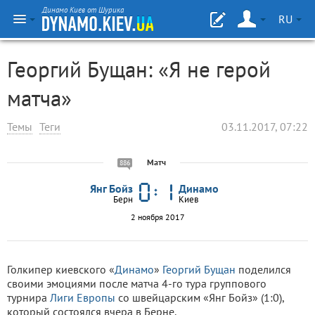
Динамо Киев от Шурика
RU
Георгий Бущан: «Я не герой
матча»
Темы
Теги
03.11.2017, 07:22
Матч
886
Янг Бойз
Динамо
Берн
Киев
2 ноября 2017
Голкипер киевского «
Динамо
»
Георгий Бущан
поделился
своими эмоциями после матча 4-го тура группового
турнира
Лиги Европы
со швейцарским «Янг Бойз» (1:0),
который состоялся вчера в Берне.