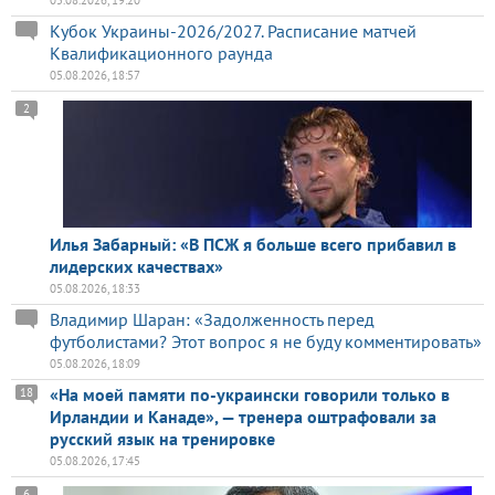
Кубок Украины-2026/2027. Расписание матчей
Квалификационного раунда
05.08.2026, 18:57
2
Илья Забарный: «В ПСЖ я больше всего прибавил в
лидерских качествах»
05.08.2026, 18:33
Владимир Шаран: «Задолженность перед
футболистами? Этот вопрос я не буду комментировать»
05.08.2026, 18:09
«На моей памяти по-украински говорили только в
18
Ирландии и Канаде», — тренера оштрафовали за
русский язык на тренировке
05.08.2026, 17:45
6