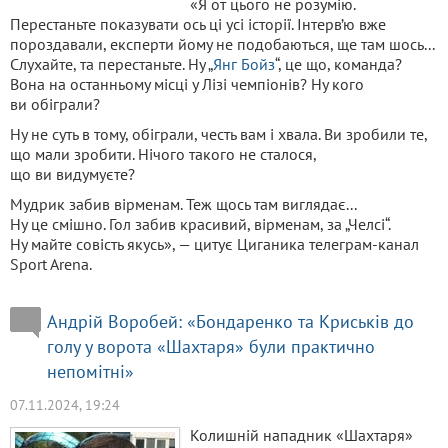
«Я от цього не розумію.
Перестаньте показувати ось ці усі історії. Інтерв’ю вже
пороздавали, експерти йому не подобаються, ще там шось...
Слухайте, та перестаньте. Ну „
Янг Бойз
“, це що, команда?
Вона на останньому місці у Лізі чемпіонів? Ну кого
ви обіграли?
Ну не суть в тому, обіграли, честь вам і хвала. Ви зробили те,
що мали зробити. Нічого такого не сталося,
що ви видумуєте?
Мудрик забив вірменам. Теж щось там виглядає...
Ну це смішно. Гол забив красивий, вірменам, за „Челсі“.
Ну майте совість якусь», — цитує Циганика телеграм-канал
Sport Arena.
Андрій Воробей: «Бондаренко та Криськів до
голу у ворота «Шахтаря» були практично
непомітні»
07.11.2024, 19:24
Колишній нападник «Шахтаря»