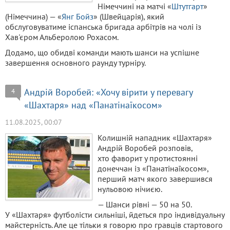
Німеччині на матчі «
Штутгарт
»
(Німеччина) — «
Янг Бойз
» (Швейцарія), який
обслуговуватиме іспанська бригада арбітрів на чолі із
Хав'єром Альберолою Рохасом.
Додамо, що обидві команди мають шанси на успішне
завершення основного раунду турніру.
Андрій Воробей: «Хочу вірити у перевагу
4
«Шахтаря» над «Панатінаїкосом»
11.08.2025, 00:07
Колишній нападник «Шахтаря»
Андрій Воробей розповів,
хто фаворит у протистоянні
донеччан із «Панатінаїкосом»,
перший матч якого завершився
нульовою нічиєю.
— Шанси рівні — 50 на 50.
У «Шахтаря» футболісти сильніші, йдеться про індивідуальну
майстерність. Але це тільки я говорю про гравців стартового