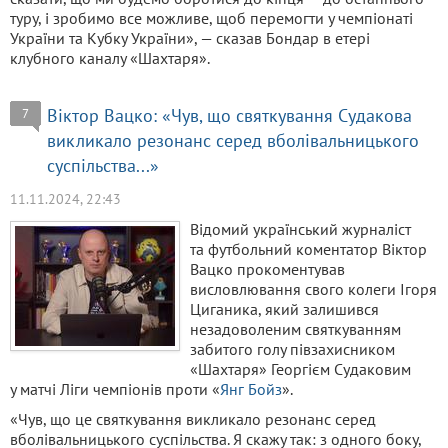
туру, і зробимо все можливе, щоб перемогти у чемпіонаті
України та Кубку України», — сказав Бондар в етері
клубного каналу «Шахтаря».
Віктор Вацко: «Чув, що святкування Судакова
7
викликало резонанс серед вболівальницького
суспільства...»
11.11.2024, 22:43
Відомий український журналіст
та футбольний коментатор Віктор
Вацко прокоментував
висловлювання свого колеги Ігоря
Циганика, який залишився
незадоволеним святкуванням
забитого голу півзахисником
«Шахтаря» Георгієм Судаковим
у матчі Ліги чемпіонів проти «
Янг Бойз
».
«Чув, що це святкування викликало резонанс серед
вболівальницького суспільства. Я скажу так: з одного боку,