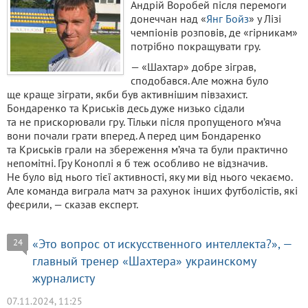
Андрій Воробей після перемоги
донеччан над «
Янг Бойз
» у Лізі
чемпіонів розповів, де «гірникам»
потрібно покращувати гру.
— «Шахтар» добре зіграв,
сподобався. Але можна було
ще краще зіграти, якби був активнішим півзахист.
Бондаренко та Криськів десь дуже низько сідали
та не прискорювали гру. Тільки після пропущеного м’яча
вони почали грати вперед. А перед цим Бондаренко
та Криськів грали на збереження м’яча та були практично
непомітні. Гру Коноплі я б теж особливо не відзначив.
Не було від нього тієї активності, яку ми від нього чекаємо.
Але команда виграла матч за рахунок інших футболістів, які
феєрили, — сказав експерт.
«Это вопрос от искусственного интеллекта?», —
24
главный тренер «Шахтера» украинскому
журналисту
07.11.2024, 11:25