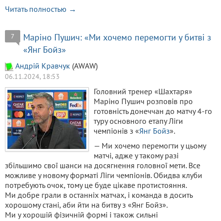
Читать полностью →
Маріно Пушич: «Ми хочемо перемогти у битві з
7
«Янг Бойз»
Aндрiй Кравчук
(AWAW)
06.11.2024, 18:53
Головний тренер «Шахтаря»
Маріно Пушич розповів про
готовність донеччан до матчу 4-го
туру основного етапу Ліги
чемпіонів з «
Янг Бойз
».
— Ми хочемо перемогти у цьому
матчі, адже у такому разі
збільшимо свої шанси на досягнення головної мети. Все
можливе у новому форматі Ліги чемпіонів. Обидва клуби
потребують очок, тому це буде цікаве протистояння.
Ми добре грали в останніх матчах, і команда в досить
хорошому стані, аби йти на битву з «Янг Бойз».
Ми у хорошій фізичній формі і також сильні