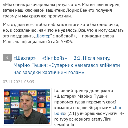
«Мы очень разочарованы результатом. Мы вышли вперед,
затем наш ключевой защитник Лорис Бенито получил
травму, и мы сразу же пропустили.
Мы отдали все, чтобы набрать в итоге хотя бы одно очко,
но, к сожалению, нам это не удалось. Все, что я могу сделать,
это поздравить „
Шахтер
“ с победой», — приводит слова
Маньена официальный сайт УЕФА.
«Шахтар» — «Янг Бойз» — 2:1. Після матчу.
6
Маріно Пушич: «Суперник намагався впіймати
нас завдяки хаотичним голам»
07.11.2024, 08:05
Головний тренер донецького
«Шахтаря» Маріно Пушич
прокоментував перемогу своєї
команди над швейцарським «
Янг
Бойз
» (2:1) у вчорашньому матчі 4-
го туру основного етапу Ліги
чемпіонів.