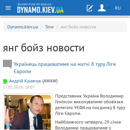
Динамо Киев от Шурика
RU
Dynamo.kiev.ua
/
Теги
/
янг бойз новости
янг бойз новости
Українець працюватиме на матчі 8 туру Ліги
Європи
Aндрiй Кравчук
(AWAW)
27.01.2026, 18:07
Представник України Володимир
Генінсон виконуватиме обов’язки
делегата УЄФА на поєдинку 8 туру
Ліги Європи.
Найближчого четверга, 29 січня
Володимир працюватиме у