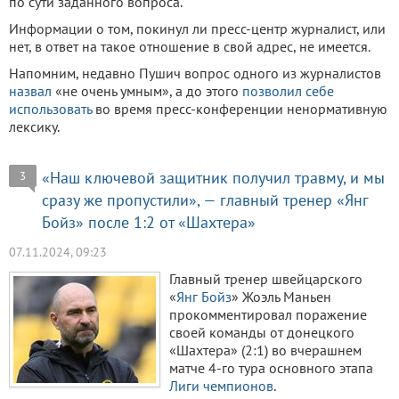
по сути заданного вопроса.
Информации о том, покинул ли пресс-центр журналист, или
нет, в ответ на такое отношение в свой адрес, не имеется.
Напомним, недавно Пушич вопрос одного из журналистов
назвал
«не очень умным», а до этого
позволил себе
использовать
во время пресс-конференции ненормативную
лексику.
«Наш ключевой защитник получил травму, и мы
3
сразу же пропустили», — главный тренер «Янг
Бойз» после 1:2 от «Шахтера»
07.11.2024, 09:23
Главный тренер швейцарского
«
Янг Бойз
» Жоэль Маньен
прокомментировал поражение
своей команды от донецкого
«Шахтера» (2:1) во вчерашнем
матче 4-го тура основного этапа
Лиги чемпионов
.