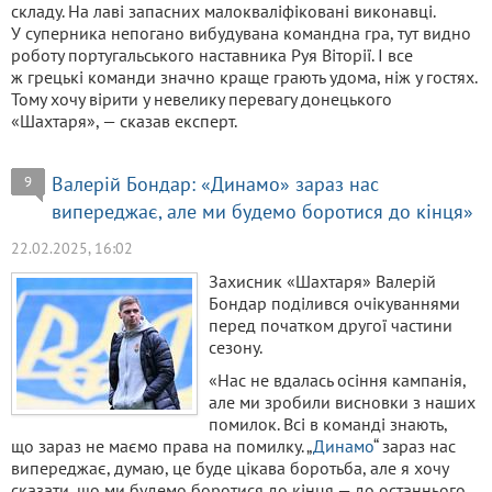
складу. На лаві запасних малокваліфіковані виконавці.
У суперника непогано вибудувана командна гра, тут видно
роботу португальського наставника Руя Віторії. І все
ж грецькі команди значно краще грають удома, ніж у гостях.
Тому хочу вірити у невелику перевагу донецького
«Шахтаря», — сказав експерт.
Валерій Бондар: «Динамо» зараз нас
9
випереджає, але ми будемо боротися до кінця»
22.02.2025, 16:02
Захисник «Шахтаря» Валерій
Бондар поділився очікуваннями
перед початком другої частини
сезону.
«Нас не вдалась осіння кампанія,
але ми зробили висновки з наших
помилок. Всі в команді знають,
що зараз не маємо права на помилку. „
Динамо
“ зараз нас
випереджає, думаю, це буде цікава боротьба, але я хочу
сказати, що ми будемо боротися до кінця — до останнього