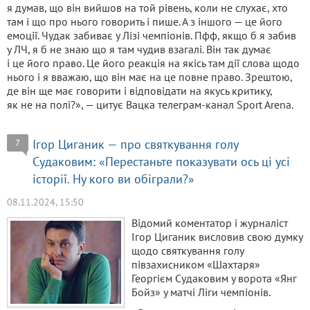
я думав, що він вийшов на той рівень, коли не слухає, хто
там і що про нього говорить і пише. А з іншого — це його
емоції. Чудак забиває у Лізі чемпіонів. Пфф, якщо б я забив
у ЛЧ, я б не знаю що я там чудив взагалі. Він так думає
і це його право. Це його реакція на якісь там дії слова щодо
нього і я вважаю, що він має на це повне право. Зрештою,
де він ще має говорити і відповідати на якусь критику,
як не на полі?», — цитує Вацка телеграм-канал Sport Arena.
Ігор Циганик — про святкування голу
7
Судаковим: «Перестаньте показувати ось ці усі
історії. Ну кого ви обіграли?»
08.11.2024, 15:50
Відомий коментатор і журналіст
Ігор Циганик висловив свою думку
щодо святкування голу
півзахисником «Шахтаря»
Георгієм Судаковим у ворота «Янг
Бойз» у матчі Ліги чемпіонів.