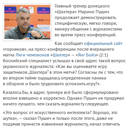
Главный тренер донецкого
«Шахтера» Марино Пушич
продолжает демонстрировать
специфическую, мягко говоря,
манеру общения с журналистами
во время пресс-конференций.
Как сообщает
официальный сайт
«горняков», на пресс-конференции после вчерашнего
матча
Лиги чемпионов
«
Шахтер
» — «
Янг Бойз
» (2:1)
боснийский специалист услышал в свой адрес такой вопрос
украинского журналиста: «Как вы оцениваете игру
защитников „Шахтера“ в этом матче? Согласны ли с тем, что
во втором тайме ощущалась определенная паника
в обороне и было трудновато успокоить игру?».
Казалось бы, в адрес тренера всё было сформулировано
вполне взвешено и корректно. Однако Пушич не придумал
ничего лучшего, чем сказать журналисту следующее.
«Это вопрос от искусственного интеллекта? Хорошо, это
шутка», — сказал Пушич и только после этого, даже не
подумав принести извинения журналисту, начал отвечать