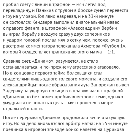
пробил слету с линии штрафной — мяч летел под
перекладину, и Панькив с трудом в броске сумел перевести
игру на угловой. Гол явно назревал, и на 33-й минуте
он состоялся: Кендзера выполнил диагональный навес
с правого фланга, в штрафной «Александрии» Вербич
выиграл борьбу в воздухе сразу у двух соперников
и ударом головой послал мяч в сетку, чем, похоже, очень
расстроил комментатора телеканала Ахметова «Футбол 1»,
который осуществляет трансляцию этого матча — 1:1.
Сравняв счет, «Динамо», разумеется, не стало
останавливаться, и по-прежнему агрессивно атаковало.
Но в концовке первого тайма болельщики стал
свидетелями лишь одного голевого момента, и создали его
александрийцы: после вбрасывания аута Запорожан вывел
Задераку на ударную позицию в правую часть штрафной
«Динамо», то без помех пробивал метров с семи, однако
умудрился не попасть в цель — мяч пролетел в метре
от дальней штанги.
После перерыва «Динамо» продолжило вести атакующую
игру. Но за дело вновь взялся арбитр матча: на 55-й минуте
поединка в игровом эпизоде Бойко налетел на Цурикова