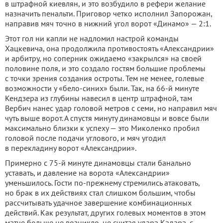
в штрафной киевлян, и это возбудило в рефери желание
назначить пенальти. Приговор четко исполнил Запорожан,
направив мяч точно в нижний угол ворот «Динамо» — 2:1.
Этот гол ни капли не надломил настрой команды
Хацкевича, она продолжила противостоять «Александрии»
и арбитру, но соперник ожидаемо «закрылся» на своей
половине поля, и это создало гостям большие проблемы
с точки зрения создания остроты. Тем не менее, голевые
возможности у «бело-синих» были. Так, на 66-й минуте
Кендзера из глубины навесил в центр штрафной, там
Вербич нанес удар головой метров с семи, но направил мяч
чуть выше ворот. А спустя минуту динамовцы и вовсе были
максимально близки к успеху — это Миколенко пробил
головой после подачи углового, и мяч угодил
в перекладину ворот «Александрии».
Примерно с 75-й минуте динамовцы стали банально
уставать, и давление на ворота «Александрии»
уменьшилось. Гости по-прежнему стремились атаковать,
но брак в их действиях стал слишком большим, чтобы
рассчитывать удачное завершение комбинационных
действий. Как результат, других голевых моментов в этом
матче больше не возникло, не считая удара Кадара, с