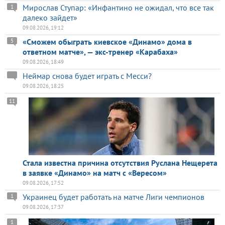
Мирослав Ступар: «Инфантино не ожидал, что все так
1
далеко зайдет»
09.08.2026, 19:12
«Сможем обыграть киевское «Динамо» дома в
5
ответном матче», — экс-тренер «Карабаха»
09.08.2026, 18:49
Неймар снова будет играть с Месси?
09.08.2026, 18:25
11
Стала известна причина отсутствия Руслана Нещерета
в заявке «Динамо» на матч с «Вересом»
09.08.2026, 17:52
Украинец будет работать на матче Лиги чемпионов
1
09.08.2026, 17:37
1