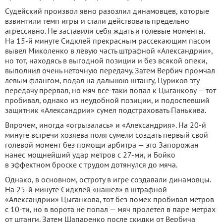
Судейский произвол явно разозлил динамовцев, которые
взвинтили темп игры и стали действовать предельно
агрессивно. Не заставили себя ждать и голевые моменты.
На 15-й минуте Сидклей прекрасным рассекающим пасом
вывел Миколенко в левую часть штрафной «Александрии»,
но тот, находясь в выгодной позиции и без всякой опеки,
выполнил очень неточную передачу. Затем Вербич промчал
левым флангом, подал на дальнюю штангу, Цуриков эту
передачу прервал, но мяч все-таки попал к Цыганкову — тот
пробивал, однако из неудобной позиции, и подоспевший
защитник «Александрии» сумел подстраховать Панькива.
Впрочем, иногда «огрызалась» и «Александрия». На 20-й
минуте встречи хозяева поля сумели создать первый свой
голевой момент без помощи арбитра — это Запорожан
нанес мощнейший удар метров с 27-ми, и Бойко
в эффектном броске с трудом дотянулся до мяча.
Однако, в основном, остроту в игре создавали динамовцы.
На 25-й минуте Сидклей «нашел» в штрафной
«Александрии» Цыганкова, тот без помех пробивал метров
с 10-ти, но в ворота не попал — мяч пролетел в паре метрах
от штанги. Затем Шапаренко после скидки от Вербича