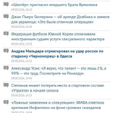
«Шахтёр» пригласил младшего брата Ярмолюка
09.08.2026, 16:10
Джан Пьеро Гасперини — об аренде Довбика и замене
для украинца: «Это была отличная операция»
09.08.2026, 15:49
Федерация футбола Южной Кореи оплачивала
2
иностранным судьям услуги сексуального характера
09.08.2026, 15:28
Андреа Мальдера отреагировал на удар россии по
2
стадиону «Черноморец» в Одессе
09.08.2026, 15:15
Александр Усик: «Я верю, что талант — это лишь 1%, а
1
99% — это труд. Посмотрите на Роналду»
09.08.2026, 14:46
Степанов может потерять место в стартовом составе
«Утрехта» в начале сезона
09.08.2026, 14:25
«Ложные заявления и спекуляции»: ФИФА ответила
5
критикам Инфантино на фоне громких скандалов
09.08.2026, 14:04