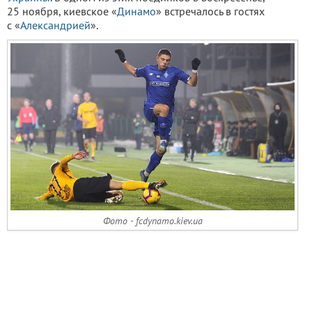
25 ноября, киевское «
Динамо
» встречалось в гостях
с «
Александрией
».
Фото - fcdynamo.kiev.ua