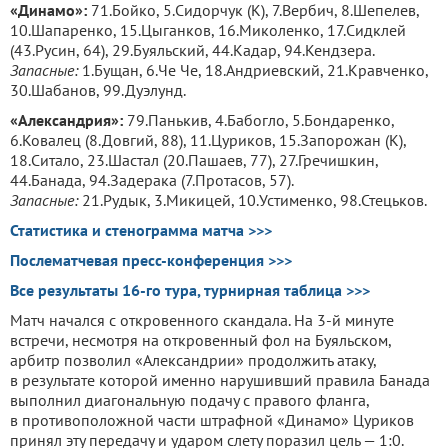
«Динамо»:
71.Бойко, 5.Сидорчук (К), 7.Вербич, 8.Шепелев,
10.Шапаренко, 15.Цыганков, 16.Миколенко, 17.Сидклей
(43.Русин, 64), 29.Буяльский, 44.Кадар, 94.Кендзера.
Запасные:
1.Бущан, 6.Че Че, 18.Андриевский, 21.Кравченко,
30.Шабанов, 99.Дуэлунд.
«Александрия»:
79.Панькив, 4.Бабогло, 5.Бондаренко,
6.Ковалец (8.Довгий, 88), 11.Цуриков, 15.Запорожан (К),
18.Ситало, 23.Шастал (20.Пашаев, 77), 27.Гречишкин,
44.Банада, 94.Задерака (7.Протасов, 57).
Запасные:
21.Рудык, 3.Микицей, 10.Устименко, 98.Стецьков.
Статистика и стенограмма матча >>>
Послематчевая пресс-конференция >>>
Все результаты 16-го тура, турнирная таблица >>>
Матч начался с откровенного скандала. На 3-й минуте
встречи, несмотря на откровенный фол на Буяльском,
арбитр позволил «Александрии» продолжить атаку,
в результате которой именно нарушивший правила Банада
выполнил диагональную подачу с правого фланга,
в противоположной части штрафной «Динамо» Цуриков
принял эту передачу и ударом слету поразил цель — 1:0.