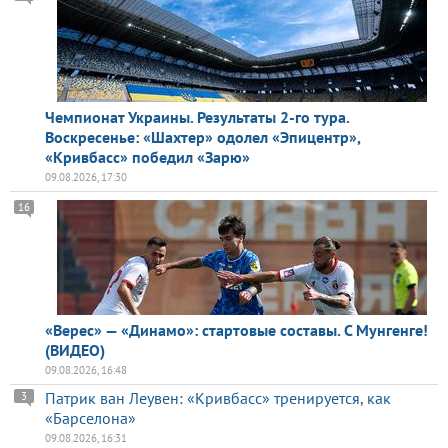
Чемпионат Украины. Результаты 2-го тура.
Воскресенье: «Шахтер» одолел «Эпицентр»,
«Кривбасс» победил «Зарю»
09.08.2026, 17:30
16
«Верес» — «Динамо»: стартовые составы. С Мунгенге!
(ВИДЕО)
09.08.2026, 16:48
Патрик ван Леувен: «Кривбасс» тренируется, как
3
«Барселона»
09.08.2026, 16:31