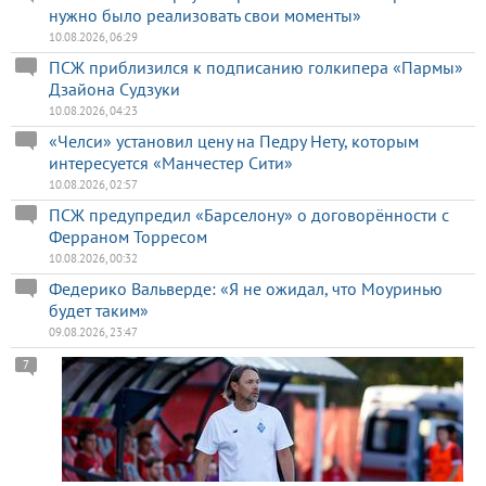
нужно было реализовать свои моменты»
10.08.2026, 06:29
ПСЖ приблизился к подписанию голкипера «Пармы»
Дзайона Судзуки
10.08.2026, 04:23
«Челси» установил цену на Педру Нету, которым
интересуется «Манчестер Сити»
10.08.2026, 02:57
ПСЖ предупредил «Барселону» о договорённости с
Ферраном Торресом
10.08.2026, 00:32
Федерико Вальверде: «Я не ожидал, что Моуринью
будет таким»
09.08.2026, 23:47
7