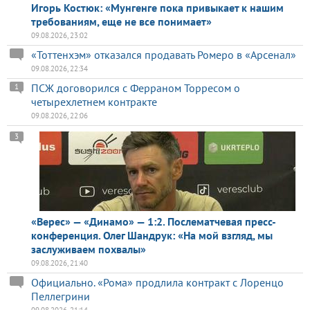
Игорь Костюк: «Мунгенге пока привыкает к нашим
требованиям, еще не все понимает»
09.08.2026, 23:02
«Тоттенхэм» отказался продавать Ромеро в «Арсенал»
09.08.2026, 22:34
ПСЖ договорился с Ферраном Торресом о
1
четырехлетнем контракте
09.08.2026, 22:06
3
«Верес» — «Динамо» — 1:2. Послематчевая пресс-
конференция. Олег Шандрук: «На мой взгляд, мы
заслуживаем похвалы»
09.08.2026, 21:40
Официально. «Рома» продлила контракт с Лоренцо
Пеллегрини
09.08.2026, 21:14